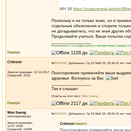
МН 38
https://suttacentral.net/mn38/e
Поскольку я не только знаю, но и приме
отдельные объяснения и спорите только 
не догадываетесь, что не зная других о
Продолжайте учиться, Ваши попытки со
_________________
Решительность и усердие (шила) в невозмутимом (самадхи) ис
Наверх
Crimson
№
539528
Добавлено: Ср 20 Май 20, 05:46 (6 лет том
Зарегистрирован: 10.11.2017
Поосторожнее применяйте ваши выдумки,
Суждений: 3102
здоровья. Волнуюсь за Вас
_________________
Так я слышал
Ответы на этот пост:
Won Soeng
Наверх
Won Soeng
№
539535
Добавлено: Ср 20 Май 20, 06:06 (6 лет том
заблокирован(а)
Зарегистрирован:
Crimson
пишет
:
14.07.2006
Суждений: 14466
Поосторожнее применяйте ваши выду