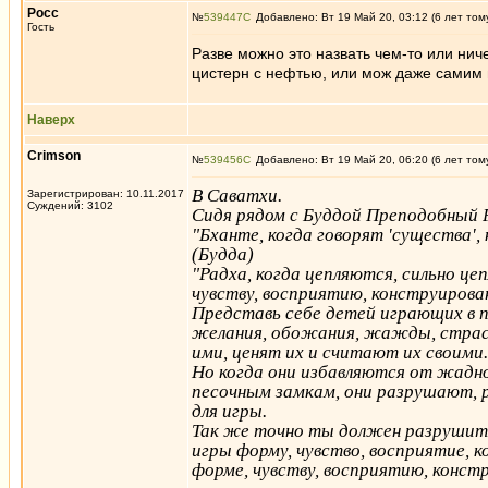
Росс
№
539447
Добавлено: Вт 19 Май 20, 03:12 (6 лет том
Гость
Разве можно это назвать чем-то или ни
цистерн с нефтью, или мож даже самим 
Наверх
Crimson
№
539456
Добавлено: Вт 19 Май 20, 06:20 (6 лет том
В Саватхи.
Зарегистрирован: 10.11.2017
Суждений: 3102
Сидя рядом с Буддой Преподобный 
"Бханте, когда говорят 'существа',
(Будда)
"Радха, когда цепляются, сильно ц
чувству, восприятию, конструирова
Представь себе детей играющих в п
желания, обожания, жажды, страст
ими, ценят их и считают их своими.
Но когда они избавляются от жадн
песочным замкам, они разрушают, р
для игры.
Так же точно ты должен разрушить,
игры форму, чувство, восприятие,
форме, чувству, восприятию, конст