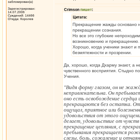
заблокирован(а)
Зарегистрирован:
Crimson
пишет
:
14.07.2006
Суждений: 14466
Цитата:
Откуда: Королев
Прекращение жажды основано н
прекращении сознания.
Но все это глубокие непроходим
возникновению и прекращению.
Хорошо, когда ученики знают и 
безмятежности и прозрении.
Да, хорошо, когда Дхарму знают, а н
чувственного восприятия. Стыдно по
Учения.
"Видя форму глазом, он не жажде
непривлекательна. Он пребывает
оно есть освобождение сердца 
прекращаются без остатка. От
ощущал, приятное или болезнен
удовольствия от этого ощущения,
делает, удовольствие от чувст
прекращение цепляния, с прекр
пребывания прекращается рожде
слезы, боль, сожаление и отча