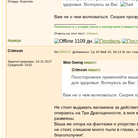
Откуда: Королев
здоровья. Волнуюсь за Вас
Вам не о чем волноваться. Скорее прозр
_________________
Решительность и усердие (шила) в невозмутимом (самадхи) ис
Ответы на этот пост:
Crimson
Наверх
Crimson
№
539537
Добавлено: Ср 20 Май 20, 06:13 (6 лет том
Зарегистрирован: 10.11.2017
Won Soeng
пишет
:
Суждений: 3102
Crimson
пишет
:
Поосторожнее применяйте ваши 
для здоровья. Волнуюсь за Вас
Вам не о чем волноваться. Скорее п
Не стоит выдавать желаемое за действите
опираюсь на Три Драгоценности, а моя в
развеяны.
Ваша же опора на фантазии и упорство в
не стоит, слишком много пыли в глазах, 
благополучия!