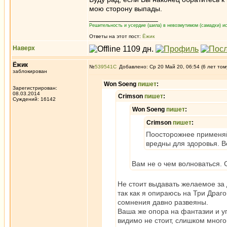
мою сторону выпады.
_________________
Решительность и усердие (шила) в невозмутимом (самадхи) ис
Ответы на этот пост:
Ёжик
Наверх
Ёжик
№
539541
Добавлено: Ср 20 Май 20, 06:54 (6 лет том
заблокирован
Won Soeng
пишет
:
Зарегистрирован:
08.03.2014
Crimson
пишет
:
Суждений: 16142
Won Soeng
пишет
:
Crimson
пишет
:
Поосторожнее применяйт
вредны для здоровья. 
Вам не о чем волноваться. 
Не стоит выдавать желаемое за 
так как я опираюсь на Три Драго
сомнения давно развеяны.
Ваша же опора на фантазии и уп
видимо не стоит, слишком много 