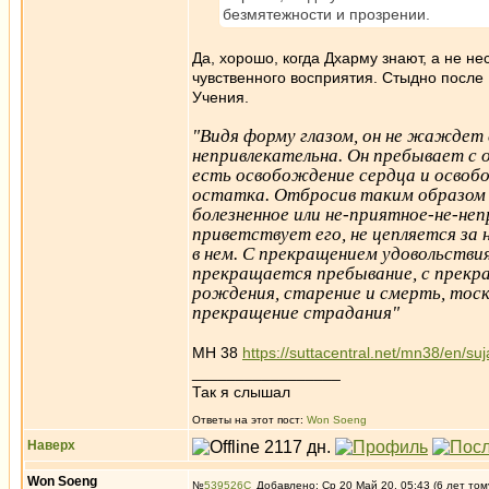
безмятежности и прозрении.
Да, хорошо, когда Дхарму знают, а не не
чувственного восприятия. Стыдно после 
Учения.
"Видя форму глазом, он не жаждет е
непривлекательна. Он пребывает с 
есть освобождение сердца и освоб
остатка. Отбросив таким образом 
болезненное или не-приятное-не-не
приветствует его, не цепляется за 
в нем. С прекращением удовольстви
прекращается пребывание, с прекр
рождения, старение и смерть, тоск
прекращение страдания"
МН 38
https://suttacentral.net/mn38/en/suj
_________________
Так я слышал
Ответы на этот пост:
Won Soeng
Наверх
Won Soeng
№
539526
Добавлено: Ср 20 Май 20, 05:43 (6 лет том