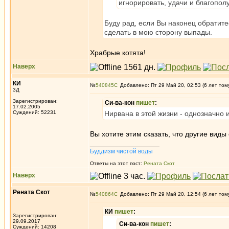
игнорировать, удачи и благопол
Буду рад, если Вы наконец обратите
сделать в мою сторону выпады.
Храбрые котята!
Наверх
КИ
№
540845
Добавлено: Пт 29 Май 20, 02:53 (6 лет том
3Д
Зарегистрирован:
Си-ва-кон
пишет
:
17.02.2005
Суждений: 52231
Нирвана в этой жизни - однозначно
Вы хотите этим сказать, что другие вид
_________________
Буддизм чистой воды
Ответы на этот пост:
Рената Скот
Наверх
Рената Скот
№
540864
Добавлено: Пт 29 Май 20, 12:54 (6 лет том
КИ
пишет
:
Зарегистрирован:
29.09.2017
Си-ва-кон
пишет
:
Суждений: 14208