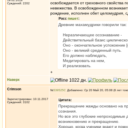
19.02.2018
освобождается от греховного свойства п
Суждений: 2202
невежества. В освобожденном возникает 
рождение, исполнен обет целомудрия, сд
Росс
пишет
:
Древние махамудрики говорили так:
Неразличающее осознавание -
Действительный базис циклическог
Оно - окончательное успокоение [
Оно - великий срединный путь.
Его должно наблюдать,
Медитировать на нем,
И реализовать.
+
Наверх
Crimson
№
539525
Добавлено: Ср 20 Май 20, 05:08 (6 лет том
Зарегистрирован: 10.11.2017
Цитата:
Суждений: 3102
Прекращение жажды основано на пр
сознания.
Но все это глубокие непроходимые д
возникновению и прекращению.
Хорошо, когда ученики знают и помн