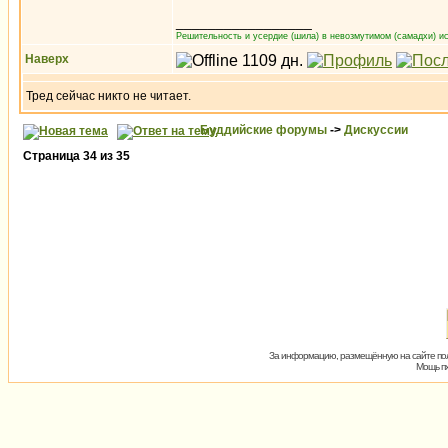
_________________
Решительность и усердие (шила) в невозмутимом (самадхи) ис
Наверх
Тред сейчас никто не читает.
Буддийские форумы
->
Дискуссии
Страница
34
из
35
За информацию, размещённую на сайте пол
Мощь пх