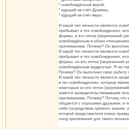
* освобождённый верой,
* идущий-за-счёт-Дхаммы,
* идущий-за-счёт-веры.
И какой тип личности является осв
пребывает в тех освобождениях, к
формы, и его пятна [загрязнений ум
освобождённым в обоих отношениях.
прилежанием. Почему? Он выполнил
И какой тип личности является осв
пребывает в тех освобождениях, к
формы, но его пятна [загрязнений у
освобождённым мудростью. Я не гов
Почему? Он выполнил свою работу 
И какой тип личности является засв
в тех освобождениях, которые явл
некоторые из его пятен [загрязнени
зовётся засвидетельствовавшим тело
прилежанием. Почему? Потому что к
общается с хорошими друзьями, и по
себя посредством прямого знания, и
которой представители клана праве
плод прилежания для такого монаха,