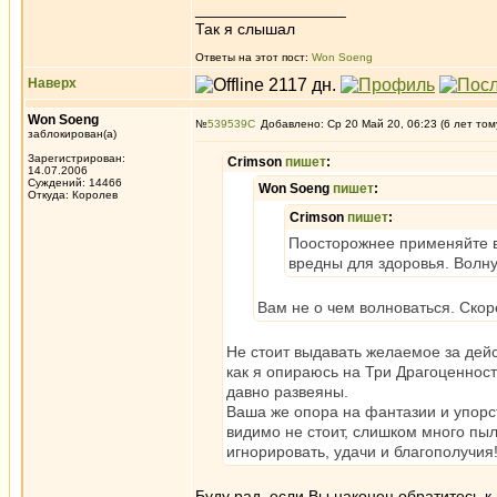
_________________
Так я слышал
Ответы на этот пост:
Won Soeng
Наверх
Won Soeng
№
539539
Добавлено: Ср 20 Май 20, 06:23 (6 лет том
заблокирован(а)
Зарегистрирован:
Crimson
пишет
:
14.07.2006
Суждений: 14466
Won Soeng
пишет
:
Откуда: Королев
Crimson
пишет
:
Поосторожнее применяйте в
вредны для здоровья. Волн
Вам не о чем волноваться. Скор
Не стоит выдавать желаемое за дейс
как я опираюсь на Три Драгоценност
давно развеяны.
Ваша же опора на фантазии и упорст
видимо не стоит, слишком много пыли
игнорировать, удачи и благополучия
Буду рад, если Вы наконец обратитесь к