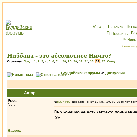
FAQ
Поиск
По
Профиль
Новы
В этом разд
Ниббана - это абсолютное Ничто?
Страницы
Пред.
1
,
2
,
3
,
4
,
5
,
6
,
7
...
28
,
29
,
30
,
31
,
32
,
33
,
34
,
35
След.
Буддийские форумы
->
Дискуссии
Автор
Росс
№
539446
Добавлено: Вт 19 Май 20, 03:08 (6 лет том
Гость
Оно конечно не есть какое-то понимание
Ум.
Наверх