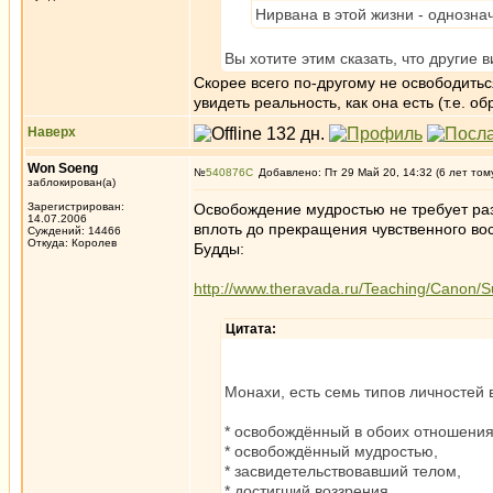
Нирвана в этой жизни - однозна
Вы хотите этим сказать, что другие
Скорее всего по-другому не освободиться
увидеть реальность, как она есть (т.е. 
Наверх
Won Soeng
№
540876
Добавлено: Пт 29 Май 20, 14:32 (6 лет том
заблокирован(а)
Зарегистрирован:
Освобождение мудростью не требует разв
14.07.2006
вплоть до прекращения чувственного во
Суждений: 14466
Откуда: Королев
Будды:
http://www.theravada.ru/Teaching/Canon/Su
Цитата:
Монахи, есть семь типов личностей 
* освобождённый в обоих отношения
* освобождённый мудростью,
* засвидетельствовавший телом,
* достигший воззрения,