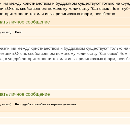
чий между христианством и буддизмом существуют только на фунд
ния.Очень свойственном немалому количеству "батюшек".Чем глуб
вторитетности тех или иных религиозных форм, неизбежно.
у назад)
Cool!
азличий между христианством и буддизмом существуют только на ф
имания.Очень свойственном немалому количеству "батюшек".Чем 
, в ущерб авторитетности тех или иных религиозных форм, неизб
у назад)
Re: судьба способна на горькие усмешки...