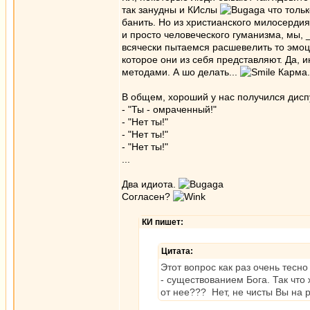
так занудны и КИслы
что тольк
банить. Но из христианского милосердия
и просто человеческого гуманизма, мы, 
всячески пытаемся расшевелить то эмо
которое они из себя представляют. Да,
методами. А шо делать...
Карма.
В общем, хороший у нас получился дисп
- "Ты - омраченный!"
- "Нет ты!"
- "Нет ты!"
- "Нет ты!"
...
Два идиота.
Согласен?
КИ пишет:
Цитата:
Этот вопрос как раз очень тесн
- существованием Бога. Так что 
от нее??? Нет, не чисты Вы на 