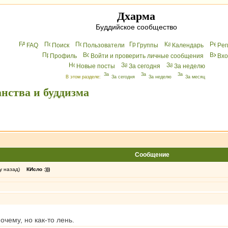
Дхарма
Буддийское сообщество
FAQ
Поиск
Пользователи
Группы
Календарь
Peг
Профиль
Войти и проверить личные сообщения
Вхo
Новые посты
За сегодня
За неделю
В этом разделе:
За сегодня
За неделю
За месяц
нства и буддизма
Сообщение
у назад)
КИсло :)))
а!
чему, но как-то лень.