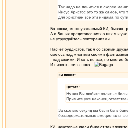
Так надо не лениться и скорее меня
Иисус Христос это то же самое, что
для христиан все эти йидама по сути
Батюшки, многоуважаемый КИ, бывают 
А о Ваших представлениях о них мы уже
не утруждайтесь повторениями.
Насчет буддистов, так я со своими друз
смеюсь над многими своими фантазиями,
- над своими. И хоть не все, но многие 
И ничего - живы пока...
КИ пишет:
Цитата:
Ну как Вы любите валить с боль
Примите уже наконец ответственн
За сколько секунд вы были бы в бан
безсодержательные эмоциональные т
КИ, некоторые люди бывают так ядовито