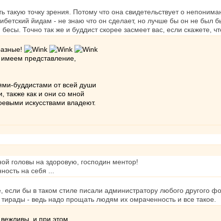
ть такую точку зрения. Потому что она свидетельствует о непоним
 тибетский йидам - не знаю что он сделает, но лучше бы он не был 
 бесы. Точно так же и буддист скорее засмеет вас, если скажете, ч
разные!
 имеем представление,
ьями-буддистами от всей души
 также как и они со мной
боевыми искусствами владеют.
ной головы на здоровую, господин ментор!
ость на себя ...
е, если бы в таком стиле писали администратору любого другого 
ирады - ведь надо прощать людям их омраченность и все такое.
 вежливы, и при этом