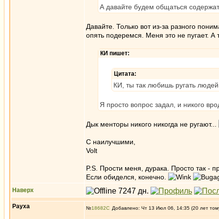
А давайте будем общаться содержате
Давайте. Только вот из-за разного пони
опять подеремся. Меня это не пугает. А
КИ пишет:
Цитата:
КИ, ты так любишь ругать люде
Я просто вопрос задал, и никого вр
Дык менторы никого никогда не ругают...
С наилучшими,
Volt
P.S. Прости меня, дурака. Просто так - п
Если обиделся, конечно.
Наверх
Рауха
№
18682
Добавлено: Чт 13 Июл 06, 14:35 (20 лет том