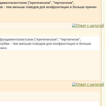
аменталистском ("еретическом", "тиртхичном",
же - тем меньше поводов для конфронтации и больше причин
ундаменталистском ("еретическом", "тиртхичном",
глубже - тем меньше поводов для конфронтации и больше
ежно.