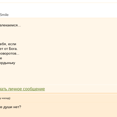
влекаемся...
ебя, если
т от Бога.
оворотов...
ие
гордыньку
у назад)
же души нет?