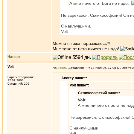
А мне ничего от Бога не надо.
Не зарекайся, Склихософский! Ой не
C наилучшими,
Volt
Можно я тоже поразекаюсь?!
Мне тоже от него ничего не надо!
Наверх
Volt
№
18689
Добавлено: Чт 13 Июл 06, 17:08 (20 лет том
Зарегистрирован:
Andrey пишет:
12.07.2006
Суждений: 206
Volt пишет:
Склихософский пишет:
Volt
А мне ничего от Бога не на
Не зарекайся, Склихософский! О
C наилучшими,
Volt