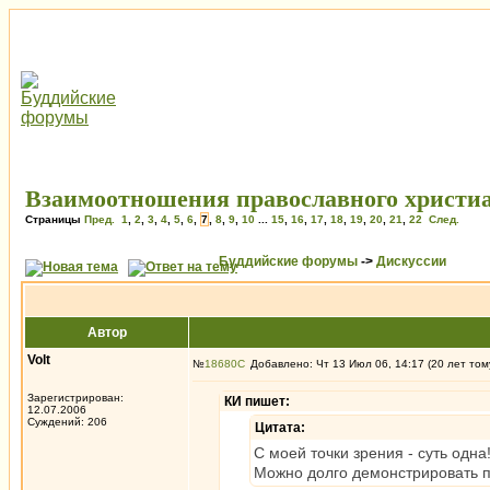
Взаимоотношения православного христиа
Страницы
Пред.
1
,
2
,
3
,
4
,
5
,
6
,
7
,
8
,
9
,
10
...
15
,
16
,
17
,
18
,
19
,
20
,
21
,
22
След.
Буддийские форумы
->
Дискуссии
Автор
Volt
№
18680
Добавлено: Чт 13 Июл 06, 14:17 (20 лет том
Зарегистрирован:
КИ пишет:
12.07.2006
Суждений: 206
Цитата:
С моей точки зрения - суть одн
Можно долго демонстрировать по