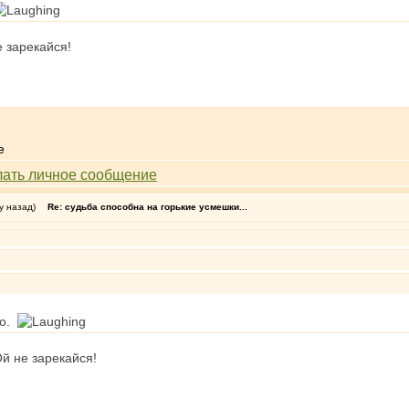
 зарекайся!
у назад)
Re: судьба способна на горькие усмешки...
до.
й не зарекайся!