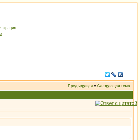
иcтрaция
д
Предыдущая
::
Следующая тема