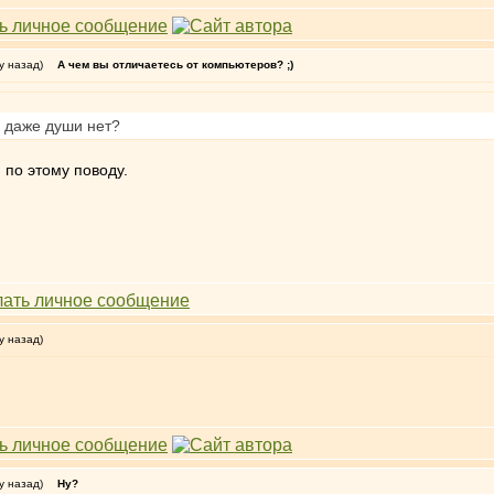
у назад)
А чем вы отличаетесь от компьютеров? ;)
в даже души нет?
 по этому поводу.
у назад)
у назад)
Ну?