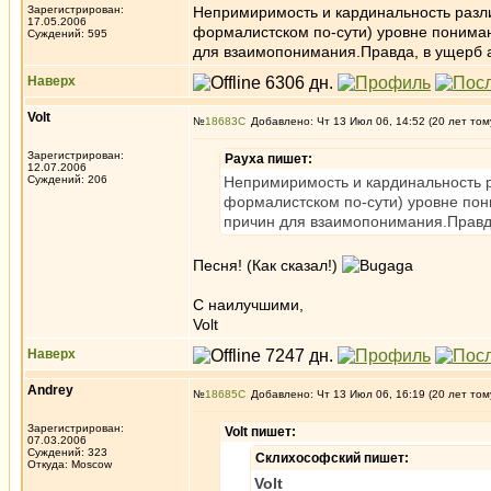
Зарегистрирован:
Непримиримость и кардинальность разли
17.05.2006
формалистском по-сути) уровне понима
Суждений: 595
для взаимопонимания.Правда, в ущерб а
Наверх
Volt
№
18683
Добавлено: Чт 13 Июл 06, 14:52 (20 лет том
Зарегистрирован:
Рауха пишет:
12.07.2006
Суждений: 206
Непримиримость и кардинальность р
формалистском по-сути) уровне пон
причин для взаимопонимания.Правда
Песня! (Как сказал!)
C наилучшими,
Volt
Наверх
Andrey
№
18685
Добавлено: Чт 13 Июл 06, 16:19 (20 лет том
Зарегистрирован:
Volt пишет:
07.03.2006
Суждений: 323
Склихософский пишет:
Откуда: Moscow
Volt