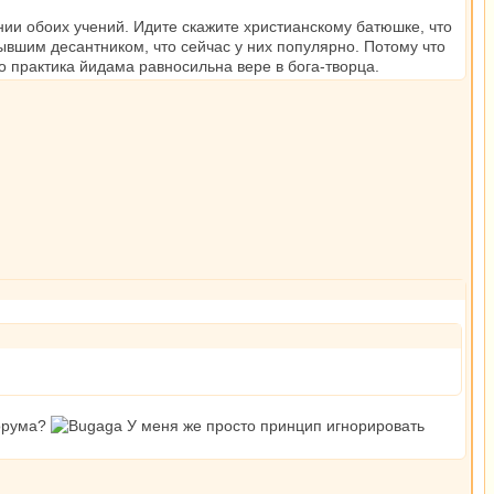
ании обоих учений. Идите скажите христианскому батюшке, что
бывшим десантником, что сейчас у них популярно. Потому что
то практика йидама равносильна вере в бога-творца.
форума?
У меня же просто принцип игнорировать