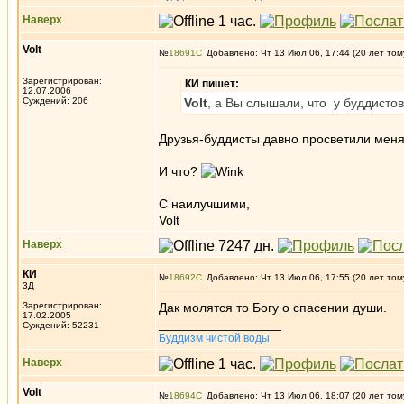
Наверх
Volt
№
18691
Добавлено: Чт 13 Июл 06, 17:44 (20 лет том
Зарегистрирован:
КИ пишет:
12.07.2006
Суждений: 206
Volt
, а Вы слышали, что у буддисто
Друзья-буддисты давно просветили меня
И что?
С наилучшими,
Volt
Наверх
КИ
№
18692
Добавлено: Чт 13 Июл 06, 17:55 (20 лет том
3Д
Зарегистрирован:
Дак молятся то Богу о спасении души.
17.02.2005
_________________
Суждений: 52231
Буддизм чистой воды
Наверх
Volt
№
18694
Добавлено: Чт 13 Июл 06, 18:07 (20 лет том