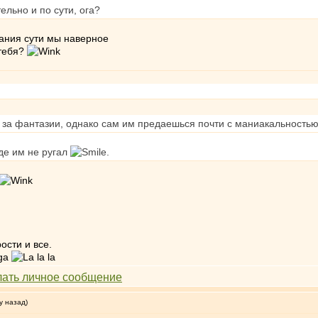
льно и по сути, ога?
мания сути мы наверное
 тебя?
й за фантазии, однако сам им предаешься почти с маниакальность
оде им не ругал
.
рости и все.
у назад)