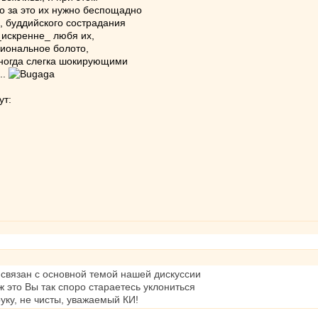
о за это их нужно беспощадно
, буддийского сострадания
_искренне_ любя их,
циональное болото,
 иногда слегка шокирующими
..
ут:
о связан с основной темой нашей дискуссии
ж это Вы так споро стараетесь уклониться
руку, не чисты, уважаемый КИ!