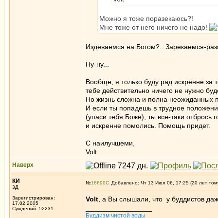
Можно я тоже поразекаюсь?!
Мне тоже от него ничего не надо!
Издеваемся на Богом?.. Зарекаемся-раз
Ну-ну...
Вообще, я только буду рад искренне за т
тебе действительно ничего не нужно буде
Но жизнь сложна и полна неожиданных п
И если ты попадешь в трудное положен
(упаси тебя Боже), ты все-таки отбрось 
и искренне помолись. Помощь придет.
С наилучшеми,
Volt
Наверх
КИ
№
18690
Добавлено: Чт 13 Июл 06, 17:25 (20 лет том
3Д
Зарегистрирован:
Volt
, а Вы слышали, что у буддистов да
17.02.2005
_________________
Суждений: 52231
Буддизм чистой воды