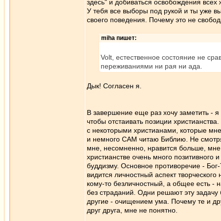
здесь" и добиваться освобождения всех ж
У тебя все выборы под рукой и ты уже 
своего поведения. Почему это не свобо
miha пишет:
Volt, естественное состояние не сра
переживаниями ни рая ни ада.
Дык! Согласен я.
В завершение еще раз хочу заметить - я 
чтобы отстаивать позиции христианства
с некоторыми христианами, которые мне
и немного САМ читаю Библию. Не смотря
мне, несомненно, нравится больше, мне 
христианстве очень много позитивного и
буддизму. Основное противоречие - Бог-
видится личностный аспект творческого
кому-то безличностный, а общее есть - 
без страданий. Одни решают эту задачу 
другие - очищением ума. Почему те и др
друг друга, мне не понятно.