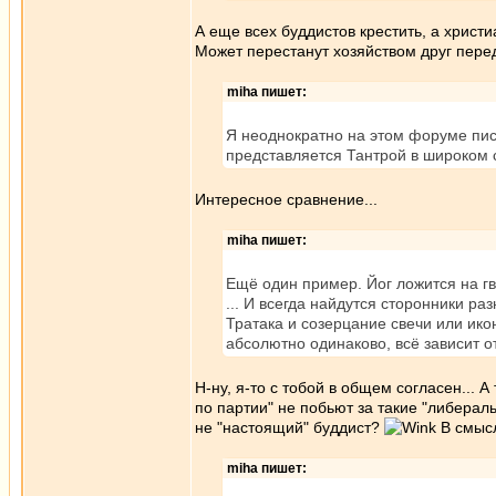
А еще всех буддистов крестить, а хрис
Может перестанут хозяйством друг перед
miha пишет:
Я неоднократно на этом форуме пис
представляется Тантрой в широком 
Интересное сравнение...
miha пишет:
Ещё один пример. Йог ложится на гво
... И всегда найдутся сторонники ра
Тратака и созерцание свечи или ико
абсолютно одинаково, всё зависит от 
Н-ну, я-то с тобой в общем согласен... А
по партии" не побьют за такие "либерал
не "настоящий" буддист?
В смыс
miha пишет: