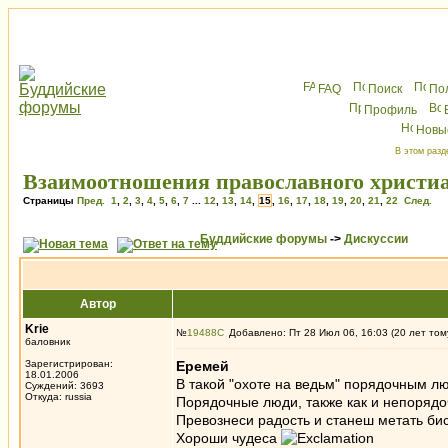
FAQ
Поиск
По
Профиль
Новы
В этом разд
Взаимоотношения православного христиа
Страницы
Пред.
1
,
2
,
3
,
4
,
5
,
6
,
7
...
12
,
13
,
14
,
15
,
16
,
17
,
18
,
19
,
20
,
21
,
22
След.
Буддийские форумы
->
Дискуссии
Автор
Krie
№
19488
Добавлено: Пт 28 Июл 06, 16:03 (20 лет том
баловник
Зарегистрирован:
Еремей
18.01.2006
В такой "охоте на ведьм" порядочным л
Суждений: 3693
Откуда: russia
Порядочные люди, также как и непорядо
Превознеси радость и станеш метать би
Хороши чудеса