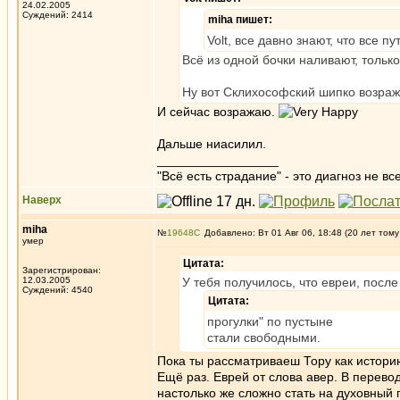
24.02.2005
Суждений: 2414
miha пишет:
Volt, все давно знают, что все п
Всё из одной бочки наливают, тольк
Ну вот Склихософский шипко возраж
И сейчас возражаю.
Дальше ниасилил.
_________________
"Всё есть страдание" - это диагноз не вс
Наверх
miha
№
19648
Добавлено: Вт 01 Авг 06, 18:48 (20 лет тому
умер
Цитата:
Зарегистрирован:
12.03.2005
У тебя получилось, что евреи, после
Суждений: 4540
Цитата:
прогулки" по пустыне
стали свободными.
Пока ты рассматриваеш Тору как историю
Ещё раз. Еврей от слова авер. В перево
настолько же сложно стать на духовный 