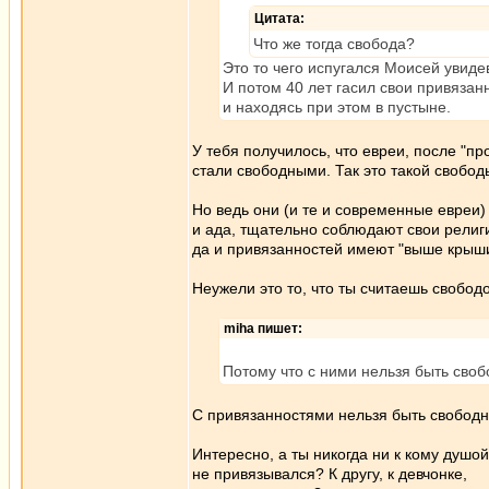
Цитата:
Что же тогда свобода?
Это то чего испугался Моисей увид
И потом 40 лет гасил свои привязан
и находясь при этом в пустыне.
У тебя получилось, что евреи, после "пр
стали свободными. Так это такой свобо
Но ведь они (и те и современные евреи) 
и ада, тщательно соблюдают свои религ
да и привязанностей имеют "выше крыши
Неужели это то, что ты считаешь свобод
miha пишет:
Потому что с ними нельзя быть сво
С привязанностями нельзя быть свобод
Интересно, а ты никогда ни к кому душой
не привязывался? К другу, к девчонке,