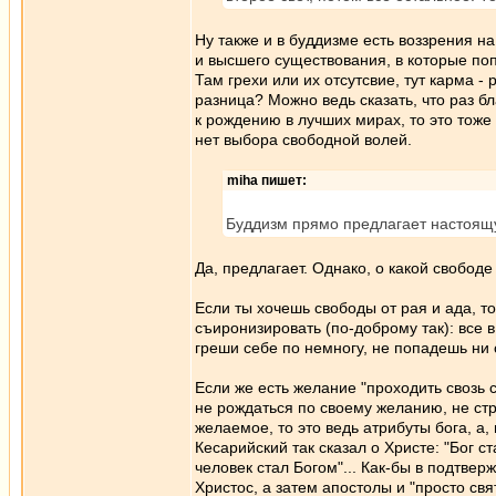
Ну также и в буддизме есть воззрения н
и высшего существования, в которые по
Там грехи или их отсутсвие, тут карма -
разница? Можно ведь сказать, что раз б
к рождению в лучших мирах, то это тоже 
нет выбора свободной волей.
miha пишет:
Буддизм прямо предлагает настоящую
Да, предлагает. Однако, о какой свободе
Если ты хочешь свободы от рая и ада, то 
съиронизировать (по-доброму так): все в 
греши себе по немногу, не попадешь ни 
Если же есть желание "проходить свозь 
не рождаться по своему желанию, не ст
желаемое, то это ведь атрибуты бога, а
Кесарийский так сказал о Христе: "Бог с
человек стал Богом"... Как-бы в подтвер
Христос, а затем апостолы и "просто св