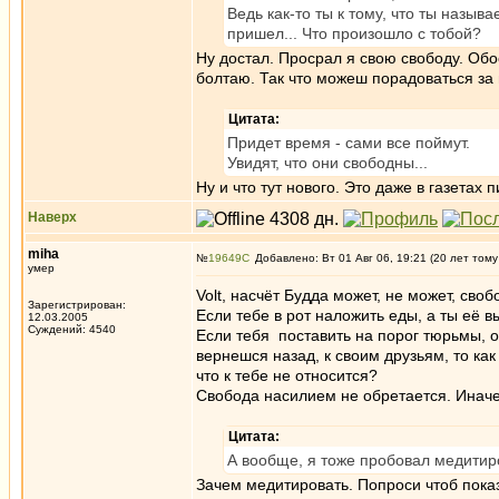
Ведь как-то ты к тому, что ты назыв
пришел... Что произошло с тобой?
Ну достал. Просрал я свою свободу. Обо
болтаю. Так что можеш порадоваться за
Цитата:
Придет время - сами все поймут.
Увидят, что они свободны...
Ну и что тут нового. Это даже в газетах 
Наверх
miha
№
19649
Добавлено: Вт 01 Авг 06, 19:21 (20 лет тому
умер
Volt, насчёт Будда может, не может, свобо
Зарегистрирован:
Если тебе в рот наложить еды, а ты её 
12.03.2005
Суждений: 4540
Если тебя поставить на порог тюрьмы, о
вернешся назад, к своим друзьям, то ка
что к тебе не относится?
Свобода насилием не обретается. Иначе
Цитата:
А вообще, я тоже пробовал медитиро
Зачем медитировать. Попроси чтоб показ