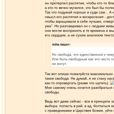
он претерпел распятие, чтобы кто-то бл
а кто-то вечно мучился, это был бы полн
Так что подумай хорошо и суди сам... А 
смысл его распятия и воскресения - дост
чтобы взращивали в себе лучшее, отвер
ума". Но разговаривал он с людьми жив
они могли воспринять в те времена и м
его сердцем, а не сухим анализом тексто
miha пишет:
Но свобода, это единственное к чему
Или быть свободным как это часто го
не могут.
Так вот опиши пожалуйста максимально 
такое свобода. Не думай, я не стану на
как-то опровергать (разве что шутить).
Мне самому очень хочется разобраться 
свободы.
Ведь вот даже сейчас - все в принципе 
выбора: попасть в рай, в ад, болтаться 
с праведниками в Царствие Божие, уйти в