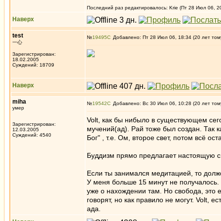
Последний раз редактировалось: Krie (Пт 28 Июл 06, 20
Наверх
test
№
19495
Добавлено: Пт 28 Июл 06, 18:34 (20 лет том
一心
Зарегистрирован:
18.02.2005
Суждений: 18709
Наверх
miha
№
19542
Добавлено: Вс 30 Июл 06, 10:28 (20 лет том
умер
Volt, как бы нибыло в существующем сег
Зарегистрирован:
мучений(ад). Рай тоже был создан. Так к
12.03.2005
Суждений: 4540
Бог" , т.е. Ом, второе свет, потом всё ос
Буддизм прямо предлагает настоящую сво
Если ты занимался медитацией, то долже
У меня больше 15 минут не получалось. 
уже о нахождении там. Но свобода, это 
говорят, но как правило не могут. Volt,
ада.