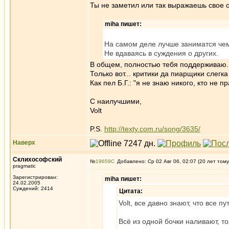
Ты не заметил или так выражаешь свое 
miha пишет:
На самом деле лучше заниматся чем
Не вдаваясь в суждения о других.
В общем, полностью тебя поддерживаю.
Только вот... критики да пиарщики слегк
Как пел Б.Г.: "я не знаю никого, кто не пр
С наилучшими,
Volt
P.S.
http://texty.com.ru/song/3635/
Наверх
Склихософский
№
19659
Добавлено: Ср 02 Авг 06, 02:07 (20 лет тому
pragmatic
Зарегистрирован:
miha пишет:
24.02.2005
Суждений: 2414
Цитата:
Volt, все давно знают, что все п
Всё из одной бочки наливают, т