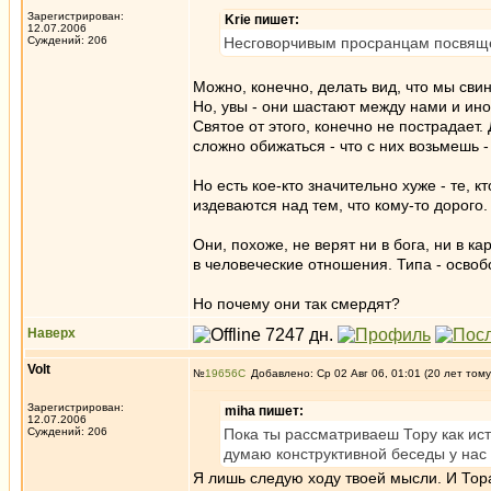
Зарегистрирован:
Krie пишет:
12.07.2006
Суждений: 206
Несговорчивым просранцам посвящ
Можно, конечно, делать вид, что мы свин
Но, увы - они шастают между нами и иног
Святое от этого, конечно не пострадает.
сложно обижаться - что с них возьмешь -
Но есть кое-кто значительно хуже - те, 
издеваются над тем, что кому-то дорого.
Они, похоже, не верят ни в бога, ни в ка
в человеческие отношения. Типа - осво
Но почему они так смердят?
Наверх
Volt
№
19656
Добавлено: Ср 02 Авг 06, 01:01 (20 лет тому
Зарегистрирован:
miha пишет:
12.07.2006
Суждений: 206
Пока ты рассматриваеш Тору как ис
думаю конструктивной беседы у нас 
Я лишь следую ходу твоей мысли. И Тор