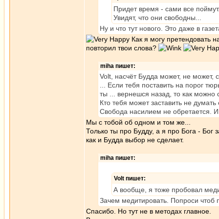
Придет время - сами все поймут
Увидят, что они свободны...
Ну и что тут нового. Это даже в газе
Как я могу претендовать на
повторил твои слова?
miha пишет:
Volt, насчёт Будда может, не может, с
... Если тебя поставить на порог тюр
ты ... вернешся назад, то как можн
Кто тебя может заставить не думать 
Свобода насилием не обретается. И
Мы с тобой об одном и том же...
Только ты про Будду, а я про Бога - Бог з
как и Будда выбор не сделает.
miha пишет:
Volt пишет:
А вообще, я тоже пробовал меди
Зачем медитировать. Попроси чтоб п
Спасибо. Но тут не в методах главное.