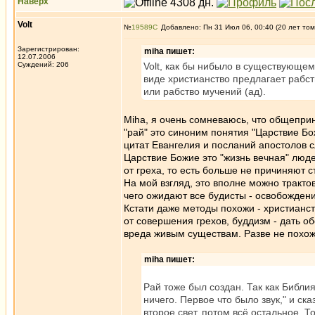
Наверх
Volt
№
19589
Добавлено: Пн 31 Июл 06, 00:40 (20 лет том
Зарегистрирован:
miha пишет:
12.07.2006
Суждений: 206
Volt, как бы нибыло в существующем
виде христианство предлагает рабст
или рабство мучений (ад).
Miha, я очень сомневаюсь, что общепр
"рай" это синоним понятия "Царствие Бо
цитат Евангелия и посланий апостолов сл
Царствие Божие это "жизнь вечная" люд
от греха, то есть больше не причиняют 
На мой взгляд, это вполне можно трактова
чего ожидают все будисты - освобождени
Кстати даже методы похожи - христианст
от совершения грехов, буддизм - дать о
вреда живым существам. Разве не похо
miha пишет:
Рай тоже был создан. Так как Библи
ничего. Первое что было звук," и сказ
второе свет, потом всё остальное. То