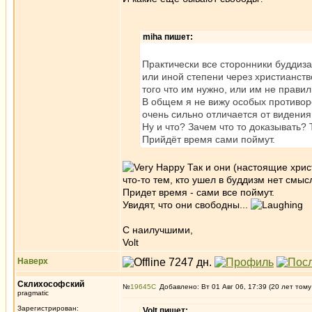
miha пишет:
Практически все сторонники буддиза
или иной степени через христианств
того что им нужно, или им не прави
В общем я не вижу особых противор
очень сильно отличается от видени
Ну и что? Зачем что то доказывать?
Прийдёт время сами поймут.
Так и они (настоящие христ
что-то тем, кто ушел в буддизм нет смыс
Придет время - сами все поймут.
Увидят, что они свободны...
С наилучшими,
Volt
Наверх
Склихософский
№
19645
Добавлено: Вт 01 Авг 06, 17:39 (20 лет тому
pragmatic
Зарегистрирован:
Volt пишет: