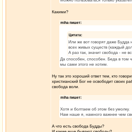
Можно пользоваться только указате
Какими?
miha пишет:
Цитата:
Или же вот говорят даже Будда 
всех живых существ (каждый дол
А раз так, значит свобода - не 
Да способен, способен. Беда в том 
мы сами этого не хотим.
Ну так это хороший ответ тем, кто говори
христианский Бог не освободит своих ра
свобода воли.
miha пишет:
Хотя и болтаем об этом без умолку.
Нам наше я, намного важнее чем св
А что есть свобода Будды?
И какие еще бывают свободы?