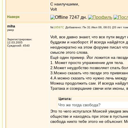
С наилучшими,
Volt
Наверх
miha
№
19597
Добавлено: Пн 31 Июл 06, 08:01 (20 лет том
умер
Volt, все давно знают, что все пути вед
Зарегистрирован:
буддизм и наоборот. И всегда найдётся
12.03.2005
Суждений: 4540
неоднократно на этом форуме писал что
смысле этого слова.
Ещё один пример. Йог ложится на гвозди
1. Может просто упражнение для тела.
2.Может неудобство позволяет спать бо
3.Можно сказать что гвозди это привязан
4.А можно сказать что нужно лечь между
Можеш продолжить сам. И всегда найдут
Тратака и созерцание свечи или иконы, в
Цитата:
Что же тогда свобода?
Это то чего испугался Моисей увидев зе
обществе и находясь при этом в пустыне
свобода никто тебе этого не объяснит. 