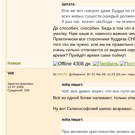
Цитата:
Или же вот говорят даже Будда не с
всех живых существ (каждый должен 
А раз так, значит свобода - не всемо
Да способен, способен. Беда в том что в
умолку. Нам наше я, намного важнее че
Практически все сторонники буддиза СНГ
того что им нужно, или им не правильно
очень сильно отличается от видения окр
время? Прийдёт время сами поймут.
Наверх
Volt
№
19637
Добавлено: Вт 01 Авг 06, 11:23 (20 лет тому
Зарегистрирован:
miha пишет:
12.07.2006
Суждений: 206
Volt, все давно знают, что все пути в
Всё из одной бочки наливают, только эт
Ну вот Склихософский шипко возражал..
miha пишет:
При желании христианство можно ист