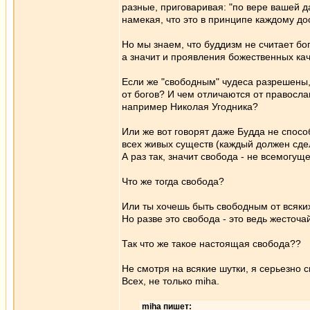
разные, приговаривая: "по вере вашей д
намекая, что это в принципе каждому д
Но мы знаем, что буддизм не считает бо
а значит и проявления божественных ка
Если же "свободным" чудеса разрешены,
от богов? И чем отличаются от правосла
например Николая Угодника?
Или же вот говорят даже Будда не спос
всех живых существ (каждый должен сдел
А раз так, значит свобода - не всемогуще
Что же тогда свобода?
Или ты хочешь быть свободным от всяки
Но разве это свобода - это ведь жесточ
Так что же такое настоящая свобода??
Не смотря на всякие шутки, я серьезно 
Всех, не только miha.
miha пишет: