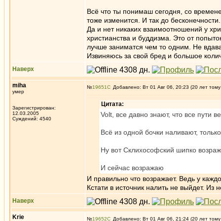
Всё что ты понимаш сегодня, со времен
тоже изменится. И так до бесконечности.
Да и нет никаких взаимоотношений у хр
христианства и буддизма. Это от попыто
лучше заниматся чем то одним. Не вдава
Извиняюсь за свой бред и большое коли
Наверх
miha
№
19651
Добавлено: Вт 01 Авг 06, 20:23 (20 лет тому
умер
Цитата:
Зарегистрирован:
12.03.2005
Volt, все давно знают, что все пути в
Суждений: 4540
Всё из одной бочки наливают, тольк
Ну вот Склихософский шипко возраж
И сейчас возражаю
И правильно что возражает. Ведь у кажд
Кстати в источник налить не выйдет. Из 
Наверх
Krie
№
19652
Добавлено: Вт 01 Авг 06, 21:24 (20 лет тому