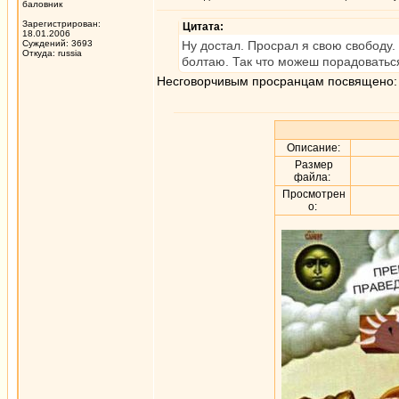
баловник
Зарегистрирован:
Цитата:
18.01.2006
Суждений: 3693
Ну достал. Просрал я свою свободу.
Откуда: russia
болтаю. Так что можеш порадоватьс
Несговорчивым просранцам посвящено:
Описание:
Размер
файла:
Просмотрен
о: