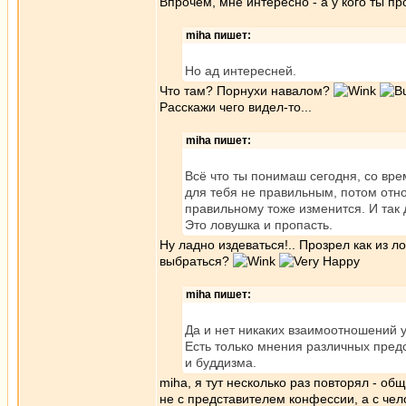
Впрочем, мне интересно - а у кого ты п
miha пишет:
Но ад интересней.
Что там? Порнухи навалом?
Расскажи чего видел-то...
miha пишет:
Всё что ты понимаш сегодня, со вр
для тебя не правильным, потом отн
правильному тоже изменится. И так 
Это ловушка и пропасть.
Ну ладно издеваться!.. Прозрел как из л
выбраться?
miha пишет:
Да и нет никаких взаимоотношений у
Есть только мнения различных пред
и буддизма.
miha, я тут несколько раз повторял - об
не с представителем конфессии, а с чел