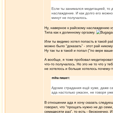
Если ты занимался медитацией, то д
наслаждение. И как долго его можн
минут не получалось.
Ну, наверное к райскому наслаждению н
Типа как к долинному оргазму.
Или ты видимо хотел попасть в такой ра
можно было "доказать" - этот рай ником
Ну так ты в такой и попал ("по вере вашей
А вообще, я тоже пробовал медитировать
что-то получалось. Но это не то что у теб
не хотелось и больше хотелось почему-т
miha пишет:
Адские страдания ещё хуже, даже с
ада настолько ужасен, не говоря уж
В отношении ада я хочу сказать следую
говорил, что "прощать нужно не до семи
семидесяти раз", то есть - бесконечно. И