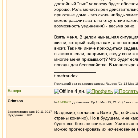
достойный "тыл" человеку будет обеспеч
хорошо. Роль монастырей действительно 
приютные дома - это сколь нибудь заме
можно рассчитывать на отсутствие каког
возможность уединения) - весьма рано.
Взять меня. В целом нынешняя ситуация
жизни, который выбрал сам, а не котор
висит. Так или иначе приходиться задав
выживать если, например, сведу свои ко
многие меня призывают)? Что будет есл
поводы для беспокойства. В монастыре ж
_________________
t.me/raudex
Последний раз редактировалось: Raudex (Ср 13 Мар 19,
Наверх
Crimson
№
474362
Добавлено: Ср 13 Мар 19, 21:25 (7 лет том
Зарегистрирован: 10.11.2017
Владимир, согласен с Вами. Да, сейчас
Суждений: 3102
страны конечно). Но в будущем, мне ка
будет все больше снижаться. Учитывая
можно прогнозировать их исчезновение 
_________________