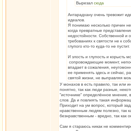
Вырезал
сюда
Антарадхану очень тревожит иде
идеалов.
Я понимаю несколько причин не 
когда превратные представлени
недостойности. Собственной и 
требованиях к святости не к со
глупого кто-то куда-то не пустит.
И злость и глупость и корысть м
сопровождающие момент, непос
впадает в сожаления, неугомонн
ее применять здесь и сейчас, р
святой жизни, не выправляя мо
У монахов в есть правило, так или 
понятно, так как люди разные, нек
"источнике" определённое мнение, в
слов. Да и повлиять такая информац
Приходит на ум вопрос, который зад
нравственным людям полезно, так к
безнравственным - вредно, так как о
Сам я стараюсь никак не комментиро