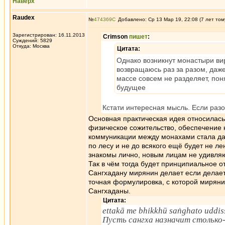
Наверх
Raudex
№
474369
Добавлено: Ср 13 Мар 19, 22:08 (7 лет том
Зарегистрирован: 16.11.2013
Crimson
пишет
:
Суждений: 5829
Откуда: Москва
Цитата:
Однако возникнут монастыри вир
возвращаюсь раз за разом, даже
массе совсем не разделяет, поня
будущее
Кстати интересная мысль. Если разо
Основная практическая идея относилась
физическое сожительство, обеспечение 
коммуникации между монахами стала даж
по лесу и не до всякого ещё будет не л
знакомы лично, новым лицам не удивляют
Так в чём тогда будет принципиальное 
Сангхадану мирянин делает если делает
точная формулировка, с которой мирянин
Сангхаданы.
Цитата:
ettakā me bhikkhū saṅghato uddis
Пусть сангха назначит столько