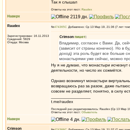
Так я слышал
Ответы на этот пост:
Raudex
Наверх
Raudex
№
474365
Добавлено: Ср 13 Мар 19, 21:36 (7 лет том
Зарегистрирован: 16.11.2013
Crimson
пишет
:
Суждений: 5829
Откуда: Москва
Владимир, согласен с Вами. Да, се
(зависит от страны конечно). Но в 
доход) эта роль будет все больше 
монастырями уже сейчас, можно про
Ну я не думаю, что монастыри исчезнут
деятельности, но число их сожмётся.
Однако возникнут монастыри виртуальны
возвращаюсь раз за разом, даже пытаюсь
совсем не разделяет, понятно, в силу ес
_________________
t.me/raudex
Последний раз редактировалось: Raudex (Ср 13 Мар 19,
Ответы на этот пост:
Обыватель
Наверх
Crimson
№
474366
Добавлено: Ср 13 Мар 19, 21:37 (7 лет том