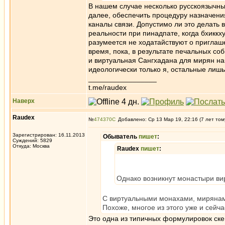
В нашем случае несколько русскоязычных
далее, обеспечить процедуру назначен
каналы связи. Допустимо ли это делать 
реальности при пинадпате, когда бхикк
разумеется не ходатайствуют о приглаш
время, пока, в результате печальных соб
и виртуальная Сангхадана для мирян на
идеологически только я, остальные лиш
_________________
t.me/raudex
Наверх
Raudex
№
474370
Добавлено: Ср 13 Мар 19, 22:16 (7 лет том
Зарегистрирован: 16.11.2013
Обыватель
пишет
:
Суждений: 5829
Откуда: Москва
Raudex
пишет
:
Однако возникнут монастыри ви
С виртуальными монахами, мирянам
Похоже, многое из этого уже и сейч
Это одна из типичных формулировок ск