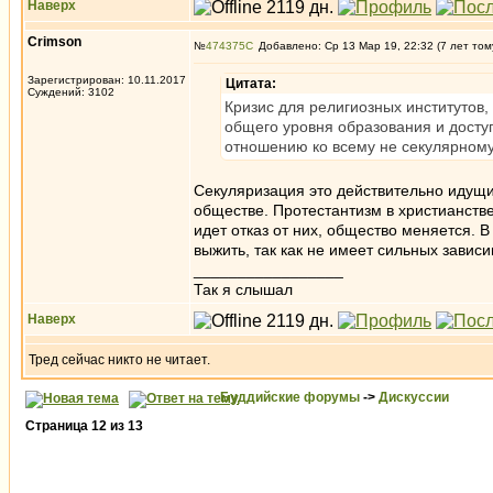
Наверх
Crimson
№
474375
Добавлено: Ср 13 Мар 19, 22:32 (7 лет том
Зарегистрирован: 10.11.2017
Цитата:
Суждений: 3102
Кризис для религиозных институтов,
общего уровня образования и досту
отношению ко всему не секулярном
Секуляризация это действительно идущ
обществе. Протестантизм в христианств
идет отказ от них, общество меняется. 
выжить, так как не имеет сильных завис
_________________
Так я слышал
Наверх
Тред сейчас никто не читает.
Буддийские форумы
->
Дискуссии
Страница
12
из
13