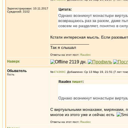
Зарегистрирован: 10.11.2017
Цитата:
Суждений: 3102
Однако возникнут монастыри виртуал
возвращаюсь раз за разом, даже пыт
совсем не разделяет, понятно в сил
Кстати интересная мысль. Если разовьет
_________________
Так я слышал
Ответы на этот пост:
Raudex
Наверх
Обыватель
№
474368
Добавлено: Ср 13 Мар 19, 21:51 (7 лет том
Гость
Raudex
пишет
:
Однако возникнут монастыри вирту
С виртуальными монахами, мирянами, п
многое из этого уже и сейчас есть
Ответы на этот пост:
Raudex