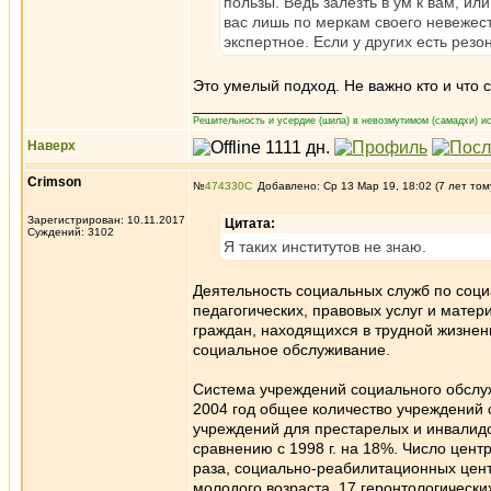
пользы. Ведь залезть в ум к вам, ил
вас лишь по меркам своего невежест
экспертное. Если у других есть резо
Это умелый подход. Не важно кто и что 
_________________
Решительность и усердие (шила) в невозмутимом (самадхи) ис
Наверх
Crimson
№
474330
Добавлено: Ср 13 Мар 19, 18:02 (7 лет том
Зарегистрирован: 10.11.2017
Цитата:
Суждений: 3102
Я таких институтов не знаю.
Деятельность социальных служб по соци
педагогических, правовых услуг и мате
граждан, находящихся в трудной жизне
социальное обслуживание.
Система учреждений социального обслу
2004 год общее количество учреждений 
учреждений для престарелых и инвалидо
сравнению с 1998 г. на 18%. Число цент
раза, социально-реабилитационных цент
молодого возраста, 17 геронтологическ