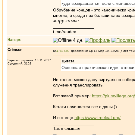
куда возвращается, если с монашест
Обрубание концов - это канонически кри
многие, и среди них большинство возв
миру камни
.
_________________
t.me/raudex
Наверх
Crimson
№
474373
Добавлено: Ср 13 Мар 19, 22:24 (7 лет том
Зарегистрирован: 10.11.2017
Цитата:
Суждений: 3102
Основная практическая идея относил
Не только можно дану виртуально собир
служения транслировать.
Вот живой пример:
https://plumvillage.or
Кстати начинается все с даны ))
И вот еще
https://www.treeleaf.org/
_________________
Так я слышал