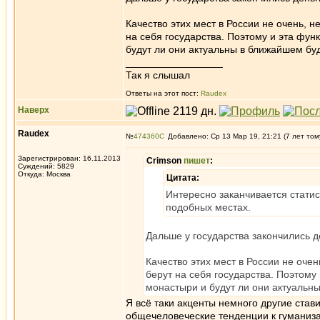
Качество этих мест в России не очень,
на себя государства. Поэтому и эта фун
будут ли они актуальны в ближайшем бу
_________________
Так я слышал
Ответы на этот пост:
Raudex
Наверх
Raudex
№
474360
Добавлено: Ср 13 Мар 19, 21:21 (7 лет том
Зарегистрирован: 16.11.2013
Crimson
пишет
:
Суждений: 5829
Откуда: Москва
Цитата:
Интересно заканчивается статис
подобных местах.
Дальше у государства закончились 
Качество этих мест в России не оч
берут на себя государства. Поэтому 
монастыри и будут ли они актуальн
Я всё таки акценты немного другие став
общечеловеческие тенденции к гуманиза