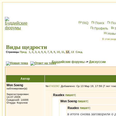
FAQ
Поиск
По
Профиль
Новы
В этом разд
Виды щедрости
Страницы
Пред.
1
,
2
,
3
,
4
,
5
,
6
,
7
,
8
,
9
,
10
,
11
,
12
,
13
След.
Буддийские форумы
->
Дискуссии
Автор
Won Soeng
№
474329
Добавлено: Ср 13 Мар 19, 17:59 (7 лет том
заблокирован(а)
Зарегистрирован:
Raudex
пишет
:
14.07.2006
Суждений: 14466
Won Soeng
пишет
:
Откуда: Королев
Raudex
пишет
:
в итоге снова заговорили о д