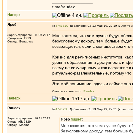
_________________
t.me/raudex
Наверх
Яреб
№
474371
Добавлено: Ср 13 Мар 19, 22:19 (7 лет том
Зарегистрирован: 11.05.2017
Мне кажется, что чем лучше будут обес
Суждений: 1213
безусловному доходу, тем больше будет 
Откуда: Беларусь
возвращается, если с монашеством что-т
Кризис для религиозных институтов, как
уровня образования и доступность инфо
всему не секулярному и как следствие 
ритуально-развлекательные, потому что н
_________________
Это моё понимание, здесь и сейчас оно в
Ответы на этот пост:
Raudex
Наверх
Raudex
№
474372
Добавлено: Ср 13 Мар 19, 22:21 (7 лет том
Зарегистрирован: 16.11.2013
Яреб
пишет
:
Суждений: 5829
Откуда: Москва
Мне кажется, что чем лучше будут 
безусловному доходу, тем больше бу