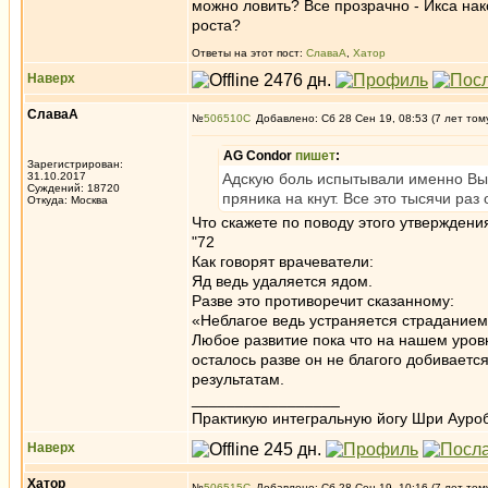
можно ловить? Все прозрачно - Икса нак
роста?
Ответы на этот пост:
СлаваА
,
Хатор
Наверх
СлаваА
№
506510
Добавлено: Сб 28 Сен 19, 08:53 (7 лет том
AG Condor
пишет
:
Зарегистрирован:
31.10.2017
Адскую боль испытывали именно Вы
Суждений: 18720
пряника на кнут. Все это тысячи раз
Откуда: Москва
Что скажете по поводу этого утверждени
"72
Как говорят врачеватели:
Яд ведь удаляется ядом.
Разве это противоречит сказанному:
«Неблагое ведь устраняется страданием
Любое развитие пока что на нашем уровн
осталось разве он не благого добиваетс
результатам.
_________________
Практикую интегральную йогу Шри Ауроб
Наверх
Хатор
№
506515
Добавлено: Сб 28 Сен 19, 10:16 (7 лет том