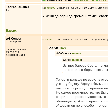
Талиодношение
№
506519
Добавлено: Сб 28 Сен 19, 10:49 (7 лет том
Гость
У меня до поры до времени такие "столк
Наверх
AG Condor
№
506527
Добавлено: Сб 28 Сен 19, 11:47 (7 лет том
заблокирован
Хатор
пишет
:
Зарегистрирован:
05.03.2019
AG Condor
пишет
:
Суждений: 1355
Хатор
пишет
:
Вы про барьер Света что-ли 
наткнется на барьер своих 
Хатор, я раньше не верил в русс
уже эту бодягу. Адскую боль и
плавного перехода с пряника на 
Но самое противное то, что Вы 
спорите, а просто пытаетесь зат
обманщик, грубый и примитивны
эйфории он не способен - энерге