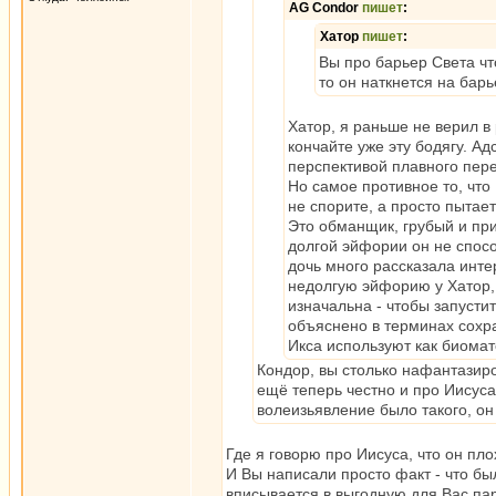
AG Condor
пишет
:
Хатор
пишет
:
Вы про барьер Света что
то он наткнется на бар
Хатор, я раньше не верил в 
кончайте уже эту бодягу. 
перспективой плавного перех
Но самое противное то, что
не спорите, а просто пытает
Это обманщик, грубый и пр
долгой эйфории он не способ
дочь много рассказала интер
недолгую эйфорию у Хатор, 
изначальна - чтобы запусти
объяснено в терминах сохра
Икса используют как биомат
Кондор, вы столько нафантазиров
ещё теперь честно и про Иисуса
волеизьявление было такого, он
Где я говорю про Иисуса, что он пл
И Вы написали просто факт - что был
вписывается в выгодную для Вас пар