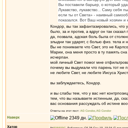
Вы поставили барьер, о который уд
Лукавство, лукавство... Саму себя 
если ты от Света» - наивный самообм
показался. Вот Ваш новый хозяин и н
Кондор, вы так зафантазировались, что у
было, за и против, а вдруг он так сказа
да, позвала, адская боль была от столкн
злыдни так ударят, с болью физ. тела и 
Вы не понимаете что Свет, это не Карлсо
Марии, она меня просто в ту память сна 
исчерпан.
мой личный Свет помог мне отфильтроват
почему вы выдумали что парень тот не п
не любите Свет, не любите Иисуса Христ
вы заблуждаетесь, Кондор.
и вы слабы тем, что у вас нет контрпози
тем, что вы называете истинным, да, ска
вас основания рассуждать об истине воо
Ответы на этот пост:
AG Condor
,
AG Condor
Наверх
Хатор
№
506609
Добавлено: Сб 28 Сен 19, 19:34 (7 лет том