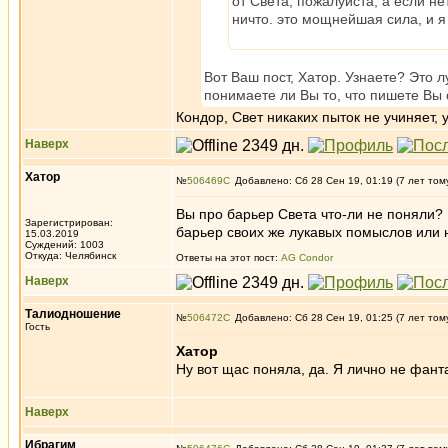
от Света, пожалуйста, а если нет
ничто. это мощнейшая сила, и я
Вот Ваш пост, Хатор. Узнаете? Это 
понимаете ли Вы то, что пишете Вы 
Кондор, Свет никаких пыток не учиняет, 
Наверх
Хатор
№
506469
Добавлено: Сб 28 Сен 19, 01:19 (7 лет том
Вы про барьер Света что-ли не поняли? Э
Зарегистрирован:
барьер своих же лукавых помыслов или н
15.03.2019
Суждений: 1003
Откуда: Челябинск
Ответы на этот пост:
AG Condor
Наверх
Талиодношение
№
506472
Добавлено: Сб 28 Сен 19, 01:25 (7 лет том
Гость
Хатор
Ну вот щас поняла, да. Я лично не фант
Наверх
Ибрагим