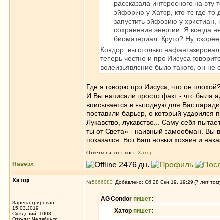
рассказала интересного на эту т
эйфорию у Хатор, кто-то где-то
запустить эйфорию у христиан, 
сохранения энергии. Я всегда н
биоматериал. Круто? Ну, скорее
Кондор, вы столько нафантазировали,
теперь честно и про Иисуса говорит
волеизьявление было такого, он не 
Где я говорю про Иисуса, что он плохой
И Вы написали просто факт - что была ад
вписывается в выгодную для Вас парадиг
поставили барьер, о который ударился 
Лукавство, лукавство... Саму себя пыта
ты от Света» - наивный самообман. Вы ве
показался. Вот Ваш новый хозяин и наказ
Ответы на этот пост:
Хатор
Наверх
Хатор
№
506608
Добавлено: Сб 28 Сен 19, 19:29 (7 лет том
AG Condor
пишет
:
Зарегистрирован:
15.03.2019
Хатор
пишет
:
Суждений: 1003
Откуда: Челябинск