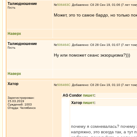
Талиодношение
№
506463
Добавлено: Сб 28 Сен 19, 01:06 (7 лет том
Гость
Может, это то самое бардо, но только по
Наверх
Талиодношение
№
506464
Добавлено: Сб 28 Сен 19, 01:07 (7 лет том
Гость
Ну или поможет сеанс экзорцизма?)))
Наверх
Хатор
№
506466
Добавлено: Сб 28 Сен 19, 01:10 (7 лет том
AG Condor
пишет
:
Зарегистрирован:
15.03.2019
Хатор
пишет
:
Суждений: 1003
Откуда: Челябинск
почему я сомневалась? почему з
напряжно, это всегда так, а тут