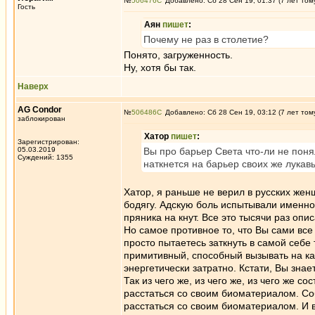
№
506476
Добавлено: Сб 28 Сен 19, 01:37 (7 лет том
Гость
Аян
пишет
:
Почему не раз в столетие?
Понято, загруженность.
Ну, хотя бы так.
Наверх
AG Condor
№
506486
Добавлено: Сб 28 Сен 19, 03:12 (7 лет том
заблокирован
Хатор
пишет
:
Зарегистрирован:
05.03.2019
Вы про барьер Света что-ли не понял
Суждений: 1355
наткнется на барьер своих же лукав
Хатор, я раньше не верил в русских женщи
бодягу. Адскую боль испытывали именно
пряника на кнут. Все это тысячи раз опис
Но самое противное то, что Вы сами все
просто пытаетесь заткнуть в самой себе 
примитивный, способный вызывать на ка
энергетически затратно. Кстати, Вы знае
Так из чего же, из чего же, из чего же 
расстаться со своим биоматериалом. Соб
расстаться со своим биоматериалом. И в