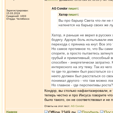
AG Condor
пишет
:
Зарегистрирован:
15.03.2019
Хатор
пишет
:
Суждений: 1003
Откуда: Челябинск
Вы про барьер Света что-ли не п
наткнется на барьер своих же л
Хатор, я раньше не верил в русских ж
бодягу. Адскую боль испытывали им
перехода с пряника на кнут. Все это
Но самое противное то, что Вы сами
спорите, а просто пытаетесь заткнут
грубый и примитивный, способный в
способен - энергетически затратно. 
интересного на эту тему. Так из чег
то где-то должен был расстаться со
некто должен был расстаться со сво
понимал другого - что там можно ло
Но главное - где перспективы роста?
Кондор, вы столько нафантазировали, и т
теперь честно и про Иисуса говорите чт
было такого, он не соответствовал и не 
Ответы на этот пост:
AG Condor
Наверх