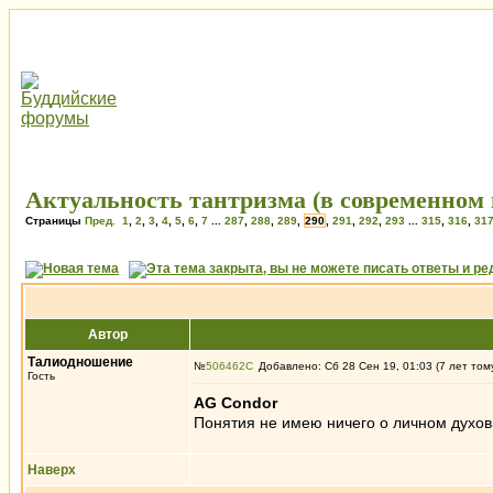
Актуальность тантризма (в современном 
Страницы
Пред.
1
,
2
,
3
,
4
,
5
,
6
,
7
...
287
,
288
,
289
,
290
,
291
,
292
,
293
...
315
,
316
,
31
Автор
Талиодношение
№
506462
Добавлено: Сб 28 Сен 19, 01:03 (7 лет том
Гость
AG Condor
Понятия не имею ничего о личном духов
Наверх