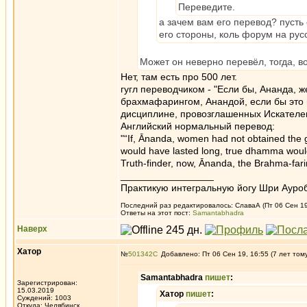
Переведите.
а зачем вам его перевод? пусть 
его стороны, коль форум на рус
Может он неверно перевёл, тогда, в
Нет, там есть про 500 лет.
гугл переводчиком - "Если бы, Ананда,
брахмафарингом, Анандой, если бы это 
дисциплине, провозглашенных Искателем
Английский нормальный перевод:
"“If, Ānanda, women had not obtained the 
would have lasted long, true dhamma woul
Truth-finder, now, Ānanda, the Brahma-farin
_________________
Практикую интегральную йогу Шри Ауроб
Последний раз редактировалось: СлаваА (Пт 06 Сен 19,
Ответы на этот пост:
Samantabhadra
Наверх
Хатор
№
501342
Добавлено: Пт 06 Сен 19, 16:55 (7 лет том
Samantabhadra
пишет
:
Зарегистрирован:
15.03.2019
Хатор
пишет
:
Суждений: 1003
Откуда: Челябинск