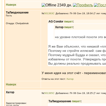
Наверх
ТаЛиодношение
№
501363
Добавлено: Пт 06 Сен 19, 18:04 (7 лет том
Гость
AG Condor
пишет
:
Откуда: Chelyabinsk
Хатор
пишет
:
на уровне плотской похоти это в
Я же Вам объяснял, что никакой «пл
Поэтому не стройте иллюзий: сам ф
Поэтому мудрый Будда и сказал, что 
избавлены от похоти. Утверждать п
Вы должны реально продумывать шаг
У меня идея на этот счёт - переименова
Ответы на этот пост:
Хатор
Наверх
Хатор
№
501365
Добавлено: Пт 06 Сен 19, 18:25 (7 лет том
ТаЛиодношение
пишет
:
Зарегистрирован:
15.03.2019