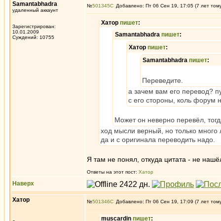
Samantabhadra
№
501345
Добавлено: Пт 06 Сен 19, 17:05 (7 лет том
удаленный аккаунт
Хатор
пишет
:
Зарегистрирован:
10.01.2009
Samantabhadra
пишет
:
Суждений: 10755
Хатор
пишет
:
Samantabhadra
пишет
:
Переведите.
а зачем вам его перевод? пу
с его стороны, коль форум 
Может он неверно перевёл, тогд
ход мысли верный, но только много 
да и с оригинала переводить надо.
Я там не понял, откуда цитата - не нашё
Ответы на этот пост:
Хатор
Наверх
Хатор
№
501346
Добавлено: Пт 06 Сен 19, 17:09 (7 лет том
muscardin
пишет
: