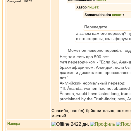
Суждений: 10755
Хатор
пишет
:
Samantabhadra
пишет
:
Переведите.
а зачем вам его перевод? пу
с его стороны, коль форум 
Может он неверно перевёл, тогд
Нет, там есть про 500 лет.
гугл переводчиком - "Если бы, Ана
брахмафарингом, Анандой, если бы э
дхамме и дисциплине, провозглашен
лет."
Английский нормальный перевод:
"“If, Ānanda, women had not obtained 
Ānanda, would have lasted long, true
proclaimed by the Truth-finder, now, Ā
Спасибо, нашёл) Действительно, похоже 
мнений.
Наверх