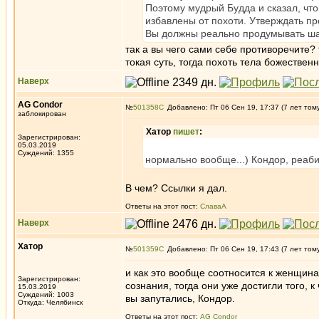
Поэтому мудрый Будда и сказал, что 
избавлены от похоти. Утверждать п
Вы должны реально продумывать шаг
так а вы чего сами себе противоречите?
токая суть, тогда похоть тела божествен
Наверх
AG Condor
№
501358
Добавлено: Пт 06 Сен 19, 17:37 (7 лет том
заблокирован
Хатор
пишет
:
Зарегистрирован:
05.03.2019
Суждений: 1355
нормально вообще...) Кондор, реаби
В чем? Ссылки я дал.
Ответы на этот пост:
СлаваА
Наверх
Хатор
№
501359
Добавлено: Пт 06 Сен 19, 17:43 (7 лет том
и как это вообще соотносится к женщина
Зарегистрирован:
сознания, тогда они уже достигли того, к
15.03.2019
Суждений: 1003
вы запутались, Кондор.
Откуда: Челябинск
Ответы на этот пост:
AG Condor