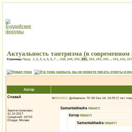
Актуальность тантризма (в современном 
Страницы
Пред.
1
,
2
,
3
,
4
,
5
,
6
,
7
...
248
,
249
,
250
,
251
,
252
,
253
,
254
...
315
,
316
,
31
Автор
СлаваА
№
501341
Добавлено: Пт 06 Сен 19, 16:55 (7 лет том
Samantabhadra
пишет
:
Зарегистрирован:
31.10.2017
Хатор
пишет
:
Суждений: 18720
Откуда: Москва
Samantabhadra
пишет
: