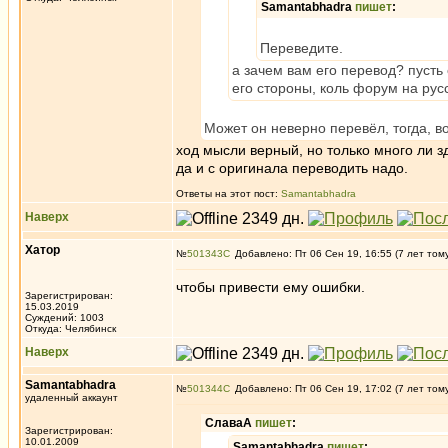
Samantabhadra
пишет
:
Переведите.
а зачем вам его перевод? пусть 
его стороны, коль форум на рус
Может он неверно перевёл, тогда, в
ход мысли верный, но только много ли з
да и с оригинала переводить надо.
Ответы на этот пост:
Samantabhadra
Наверх
Хатор
№
501343
Добавлено: Пт 06 Сен 19, 16:55 (7 лет том
чтобы привести ему ошибки.
Зарегистрирован:
15.03.2019
Суждений: 1003
Откуда: Челябинск
Наверх
Samantabhadra
№
501344
Добавлено: Пт 06 Сен 19, 17:02 (7 лет том
удаленный аккаунт
СлаваА
пишет
:
Зарегистрирован:
10.01.2009
Samantabhadra
пишет
: