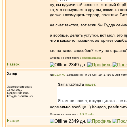
ну, вы вдумчивый человек, который берёт
то, что возмущает в другом, какие-то поз
должен возмущать террор, политика Гит
на счёт текстов, вот если бы Будда сейч
а вообще, делать уступки, вот мол, это 
что в каких-то позициях авторитет ошиб
кто на такое способен? кому не страшно
Ответы на этот пост:
Samantabhadra
Наверх
Хатор
№
501347
Добавлено: Пт 06 Сен 19, 17:10 (7 лет том
Samantabhadra
пишет
:
Зарегистрирован:
15.03.2019
Суждений: 1003
Откуда: Челябинск
Я там не понял, откуда цитата - не 
нормально вообще...) Кондор, реабилит
Ответы на этот пост:
AG Condor
Наверх