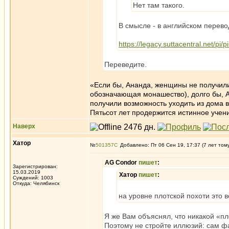
Нет там такого.
В смысле - в английском перевод
https://legacy.suttacentral.net/pi/p
Переведите.
«Если бы, Ананда, женщины не получили
обозначающая монашество), долго бы, 
получили возможность уходить из дома 
Пятьсот лет продержится истинное учен
Наверх
Хатор
№
501357
Добавлено: Пт 06 Сен 19, 17:37 (7 лет том
AG Condor
пишет
:
Зарегистрирован:
15.03.2019
Хатор
пишет
:
Суждений: 1003
Откуда: Челябинск
на уровне плотской похоти это в
Я же Вам объяснял, что никакой «пл
Поэтому не стройте иллюзий: сам ф