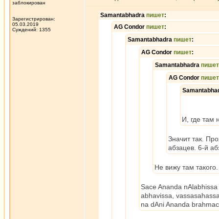
заблокирован
Samantabhadra
пишет
:
Зарегистрирован:
05.03.2019
AG Condor
пишет
:
Суждений: 1355
Samantabhadra
пишет
:
AG Condor
пишет
:
Samantabhadra
пишет
AG Condor
пишет
Samantabha
И, где там
Значит так. Пр
абзацев. 6-й аб
Не вижу там такого
Sace Ananda nAlabhissa
abhavissa, vassasahass
na dAni Ananda brahmaca