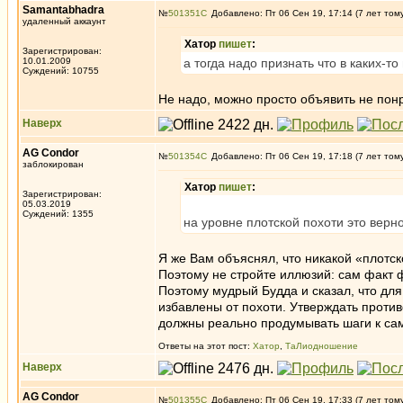
Samantabhadra
№
501351
Добавлено: Пт 06 Сен 19, 17:14 (7 лет том
удаленный аккаунт
Хатор
пишет
:
Зарегистрирован:
10.01.2009
а тогда надо признать что в каких-т
Суждений: 10755
Не надо, можно просто объявить не пон
Наверх
AG Condor
№
501354
Добавлено: Пт 06 Сен 19, 17:18 (7 лет том
заблокирован
Хатор
пишет
:
Зарегистрирован:
05.03.2019
Суждений: 1355
на уровне плотской похоти это верно
Я же Вам объяснял, что никакой «плотск
Поэтому не стройте иллюзий: сам факт 
Поэтому мудрый Будда и сказал, что для 
избавлены от похоти. Утверждать проти
должны реально продумывать шаги к сам
Ответы на этот пост:
Хатор
,
ТаЛиодношение
Наверх
AG Condor
№
501355
Добавлено: Пт 06 Сен 19, 17:33 (7 лет том