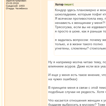
Зарегистрирован:
15.03.2019
Хатор
пишет
:
Суждений: 1003
Откуда: Челябинск
Кондор здесь планомерно и моно
шоколадками, которым пофиг кто
Я всячески противостояла ему, 
ненависть к женщинам у меня?!
Трясогузка, если вы не издевае
я просто в шоке, как я раньше т
я задалась вопросом: почему же
только, и в жизни такого полно.
угнетены, сломлены? стокгольм
Ну я например молча читаю тему, по
влиянием асуров. Даже если все ук
И еще у меня есть такое мнение, что
на чужих ошибках)
В принципе меня в связи с этой тем
подобные случаи не редкость. Хотя 
Что касается отношения женщин к ун
буддизм выбросить в мусорку? Тоже