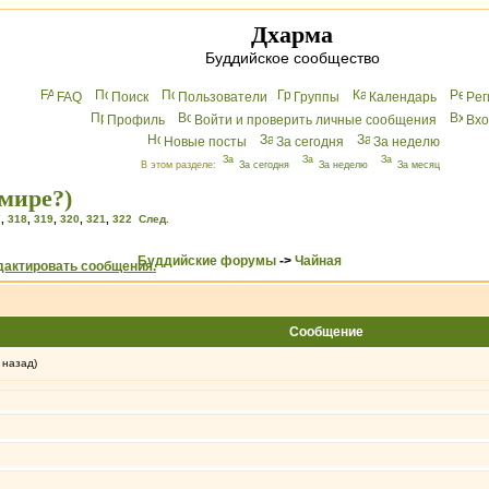
Дхарма
Буддийское сообщество
FAQ
Поиск
Пользователи
Группы
Календарь
Peг
Профиль
Войти и проверить личные сообщения
Вхo
Новые посты
За сегодня
За неделю
В этом разделе:
За сегодня
За неделю
За месяц
мире?)
7
,
318
,
319
,
320
,
321
,
322
След.
Буддийские форумы
->
Чайная
Сообщение
 назад)