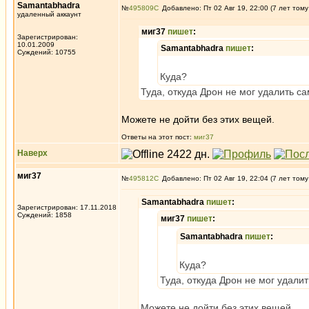
Samantabhadra
№
495809
Добавлено: Пт 02 Авг 19, 22:00 (7 лет тому
удаленный аккаунт
миг37
пишет
:
Зарегистрирован:
10.01.2009
Samantabhadra
пишет
:
Суждений: 10755
Куда?
Туда, откуда Дрон не мог удалить с
Можете не дойти без этих вещей.
Ответы на этот пост:
миг37
Наверх
миг37
№
495812
Добавлено: Пт 02 Авг 19, 22:04 (7 лет тому
Samantabhadra
пишет
:
Зарегистрирован: 17.11.2018
Суждений: 1858
миг37
пишет
:
Samantabhadra
пишет
:
Куда?
Туда, откуда Дрон не мог удали
Можете не дойти без этих вещей.