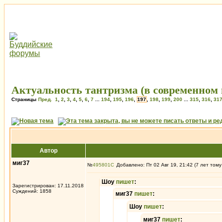
Актуальность тантризма (в современном 
Страницы
Пред.
1
,
2
,
3
,
4
,
5
,
6
,
7
...
194
,
195
,
196
,
197
,
198
,
199
,
200
...
315
,
316
,
31
Автор
миг37
№
495801
Добавлено: Пт 02 Авг 19, 21:42 (7 лет тому
Шоу
пишет
:
Зарегистрирован: 17.11.2018
Суждений: 1858
миг37
пишет
:
Шоу
пишет
:
миг37
пишет
: