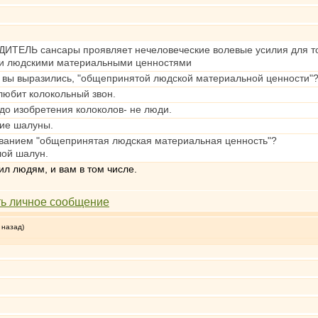
ТЕЛЬ сансары проявляет нечеловеческие волевые усилия для того,
 людскими материальными ценностями
к вы выразились, "общепринятой людской материальной ценности"
любит колокольный звон.
 до изобретения колоколов- не люди.
шие шалуны.
званием "общепринятая людская материальная ценность"?
шой шалун.
ил людям, и вам в том числе.
 назад)