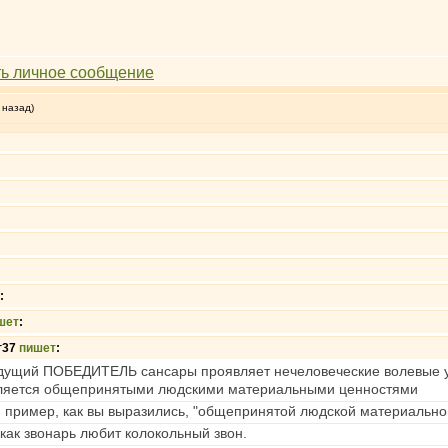
 назад)
:
шет
:
г37
пишет
:
дущий ПОБЕДИТЕЛЬ сансары проявляет нечеловеческие волевые усил
ляется общепринятыми людскими материальными ценностями
и пример, как вы выразились, "общепринятой людской материально
как звонарь любит колокольный звон.