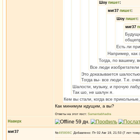
Шоу
пишет
:
миг37
пишет
:
Шоу
пишет
:
миг37
п
Будущи
общепр
Есть ли пр
Например, как 
Тогда, по вашему, 
Все люди изобретатели
Это доказывается шалостью
Тогда вы- все люди. Т.е. оч
Шалости, музыку, и прочую лабу
Так шо, не шалун я.
Кем вы стали, когда все прикольные
Как минимум идущим, а вы?
Ответы на этот пост:
Samantabhadra
Наверх
миг37
№
495806
Добавлено: Пт 02 Авг 19, 21:53 (7 лет тому