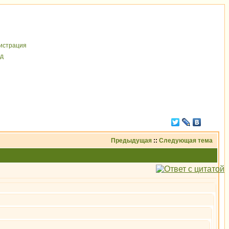
иcтрaция
д
Предыдущая
::
Следующая тема