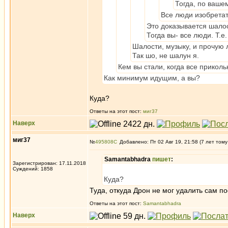
Тогда, по ваше
Все люди изобрета
Это доказывается шало
Тогда вы- все люди. Т.е
Шалости, музыку, и прочую 
Так шо, не шалун я.
Кем вы стали, когда все прикол
Как минимум идущим, а вы?
Куда?
Ответы на этот пост:
миг37
Наверх
миг37
№
495808
Добавлено: Пт 02 Авг 19, 21:58 (7 лет тому
Samantabhadra
пишет
:
Зарегистрирован: 17.11.2018
Суждений: 1858
Куда?
Туда, откуда Дрон не мог удалить сам п
Ответы на этот пост:
Samantabhadra
Наверх