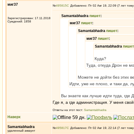
миг37
№
495815
Добавлено: Пт 02 Авг 19, 22:09 (7 лет тому
Samantabhadra
пишет
:
Зарегистрирован: 17.11.2018
Суждений: 1858
миг37
пишет
:
Samantabhadra
пишет
:
миг37
пишет
:
Samantabhadra
пишет
Куда?
Туда, откуда Дрон не м
Можете не дойти без этих в
Идти, уже не плохо, и таки да,
Вы знаете как лучше идти туда, где 
Где я, а где администрация. У меня свой
Ответы на этот пост:
Samantabhadra
Наверх
Samantabhadra
№
495817
Добавлено: Пт 02 Авг 19, 22:14 (7 лет тому
удаленный аккаунт