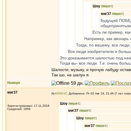
Шоу
пишет
:
миг37
пишет
:
Будущий ПОБЕДИ
общепринятыми
Есть ли пример, ка
Например, как звонарь 
Тогда, по вашему, все люди
Все люди изобретатели и боль
Это доказывается шалостью под на
Тогда вы- все люди. Т.е. очень боль
Шалости, музыку, и прочую лабуду остав
Так шо, не шалун я.
Наверх
миг37
№
495803
Добавлено: Пт 02 Авг 19, 21:46 (7 лет тому
Шоу
пишет
:
Зарегистрирован: 17.11.2018
Суждений: 1858
миг37
пишет
:
Шоу
пишет
:
миг37
пишет
: