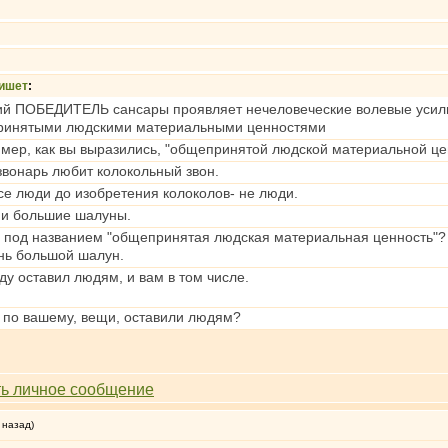
ишет
:
й ПОБЕДИТЕЛЬ сансары проявляет нечеловеческие волевые усилия д
инятыми людскими материальными ценностями
имер, как вы выразились, "общепринятой людской материальной це
звонарь любит колокольный звон.
все люди до изобретения колоколов- не люди.
 и большие шалуны.
 под названием "общепринятая людская материальная ценность"?
ень большой шалун.
ду оставил людям, и вам в том числе.
, по вашему, вещи, оставили людям?
 назад)