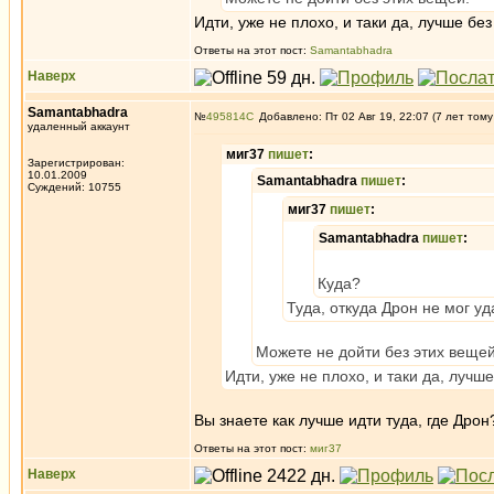
Идти, уже не плохо, и таки да, лучше б
Ответы на этот пост:
Samantabhadra
Наверх
Samantabhadra
№
495814
Добавлено: Пт 02 Авг 19, 22:07 (7 лет тому
удаленный аккаунт
миг37
пишет
:
Зарегистрирован:
10.01.2009
Samantabhadra
пишет
:
Суждений: 10755
миг37
пишет
:
Samantabhadra
пишет
:
Куда?
Туда, откуда Дрон не мог у
Можете не дойти без этих вещей
Идти, уже не плохо, и таки да, луч
Вы знаете как лучше идти туда, где Дрон
Ответы на этот пост:
миг37
Наверх