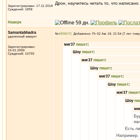
Дрон, научитесь читать то, что написано.
Зарегистрирован: 17.11.2018
Суждений: 1858
Наверх
Samantabhadra
№
495807
Добавлено: Пт 02 Авг 19, 21:54 (7 лет тому
удаленный аккаунт
миг37
пишет
:
Зарегистрирован:
10.01.2009
Шоу
пишет
:
Суждений: 10755
миг37
пишет
:
Шоу
пишет
:
миг37
пишет
:
Шоу
пишет
:
миг37
пишет
Шоу
пи
ми
Бу
яв
Есть л
Например, 