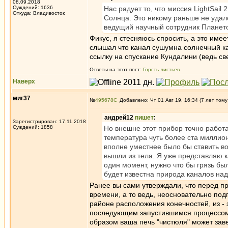
08.09.2018
Суждений: 1636
Нас радует то, что миссия LightSai
Откуда: Владивосток
Солнца. Это никому раньше не удало
ведущий научный сотрудник Плането
Фикус, я стесняюсь спросить, а это имее
слышал что канал сушумна солнечный кан
ссылку на спускание Кундалини (ведь све
Ответы на этот пост:
Горсть листьев
Наверх
миг37
№
495678
Добавлено: Чт 01 Авг 19, 16:34 (7 лет тому
андрей12
пишет
:
Зарегистрирован: 17.11.2018
Суждений: 1858
Но внешне этот прибор точно работа
температура чуть более ста миллионо
вполне уместнее было бы ставить во
вышли из тела. Я уже представляю к
один момент, нужно что бы грязь бы
будет известна природа каналов на
Ранее вы сами утверждали, что перед п
времени, а то ведь, неосновательно под
районе расположения конечностей, из -
последующим запустившимся процессом т
образом ваша печь "чистюля" может зав