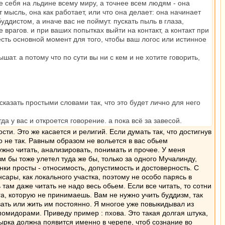
е себя на льдине всему миру, а точнее всем людям - она
 мысль, она как работает, или что она делает: она начинает
ддистом, а иначе вас не поймут. пускать пыль в глаза,
е врагов. и при ваших попытках выйти на контакт, а контакт при
есть основной момент для того, чтобы ваш логос или истинное
шат. а потому что по сути вы ни с кем и не хотите говорить,
сказать простыми словами так, что это будет лично для него
а у вас и откроется говорение. а пока всё за завесой.
ти. Это же касается и религий. Если думать так, что достигнув
о не так. Равным образом не вольется в вас обьем
ужно читать, анализировать, понимать и прочее. У меня
зм бы тоже улетел туда же бы, только за одного Мучалинду,
нки просты - относимость, допустимость и достоверность. С
сары, как локального участка, поэтому не особо парясь в
 там даже читать не надо весь обьем. Если все читать, то сотни
алга, которую не принимаешь. Вам не нужно учить буддизм, так
ывать или жить им постоянно. Я многое уже повыкидывал из
помидорами. Приведу пример : пхова. Это такая долгая штука,
Дырка должна появится именно в черепе, чтоб сознание во