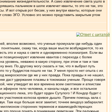
понимание жизнедеятельности. А само извлечение света ушло в
рявшись пальчиком в шопе извлечет кванты, то это не так, это
сы. И вот открыв рот бесам, у них внутри кванты, которые они
ет слово ЭГО. Условно эго можно представить закрытым ртом
ней, вполне возможно, что ученые промухали где нибудь один
 понятными, скажу так, когда ваши мысли возбуждаются, то из
есть это и наука о свете и одновременно психиатрия. Если вы
они позиционируют извление квантов с перехода с более
на уровень, неважно в какую сторону, при этом и там и там
 вниз. По другому могу сказать и так, что я выбрал путь
 что то у буддистов пошло не так. У меня просто нет опыта с их
од микроскопом где же у них правда. Пока правды я не нашел,
тике даст удержание плазмы в токомаках ученым. Проще говоря
кой, чем утвердит во все времена всем скептикам и атеистам
и эфирное тело человека, и каналы нади, и все остальное
ционного люка, это будет орден Сутулого ! И Кондор будет с
сех участников колхоза кривое дышло. Причем помощь зала с
вук. Там еще больше мозг закипит, точнее виндоуз забарахлит.
но миллионом сторонних терминов и взаимодействующих
 вам это проще понять в понимании левитации. Эти радужные