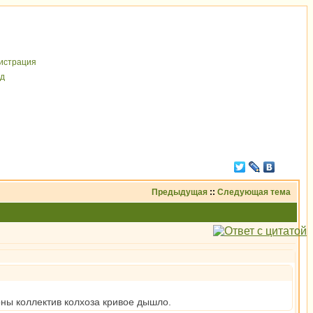
иcтрaция
д
Предыдущая
::
Следующая тема
оны коллектив колхоза кривое дышло.