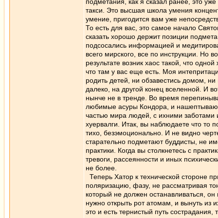
подметания, как я сказал ранее, это уж
такси. Это высшая школа умения концен
умение, пригодится вам уже непосредствен
То есть для вас, это самое начало Свято
сказать хорошо держит позиции подметан
подсосались информацией и медитировали
всего мирского, все по инструкции. Но в
результате возник хаос такой, что одной
что там у вас еще есть. Моя интепритаци
родить детей, ни обзавестись домом, ни
далеко, на другой конец вселенной. И в
нынче не в тренде. Во время перепиныван
любимые асуры Кондора, и нашептывают 
частью мира людей, с ихними заботами и
хуервалги. Итак, вы наблюдаете что то п
тихо, безэмоционально. И не видно черте
старательно подметают буддисты, не име
практики. Когда вы столкнетесь с практ
тревоги, рассеянности и иных психическ
не более.
Теперь Хатор к технической стороне при
поляризацию, фазу, не рассматривая тон
который не должен останавливаться, он 
нужно открыть рот атомам, и вынуть из 
это и есть тернистый путь сострадания,