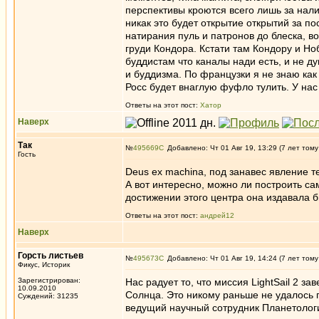
перспективы кроются всего лишь за нали
никак это будет открытие открытий за по
натирания пуль и патронов до блеска, во
груди Кондора. Кстати там Кондору и Но
буддистам что каналы нади есть, и не ду
и буддизма. По французки я не знаю как 
Росс будет внаглую фуфло тулить. У нас 
Ответы на этот пост:
Хатор
Наверх
Так
№
495669
Добавлено: Чт 01 Авг 19, 13:29 (7 лет тому
Гость
Deus ex machina, под занавес явление т
А вот интересно, можно ли построить с
достижении этого центра она издавала 
Ответы на этот пост:
андрей12
Наверх
Горсть листьев
№
495673
Добавлено: Чт 01 Авг 19, 14:24 (7 лет тому
Фикус, Историк
Зарегистрирован:
Нас радует то, что миссия LightSail 2 
10.09.2010
Солнца. Это никому раньше не удалось п
Суждений: 31235
ведущий научный сотрудник Планетолог