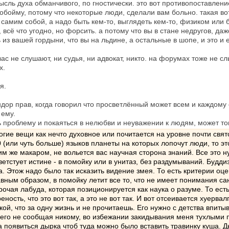
ысль духа обманчивого, по гностически. это вот противопоставлени
обойму, потому что некоторые люди, сделали вам больно. такая вот
самим собой, а надо быть кем-то, выглядеть кем-то, физиком или бу
 всё что угодно, но форсить. а потому что вы в стане недругов, даж
 из вашей гордыни, что вы на льдине, а остальные в шопе, и это и 
ас не слушают, ни судья, ни адвокат, никто. на форумах тоже не слы
х.
я.
ндор прав, когда говорил что просветлённый может всем и каждому 
 ему.
ь проблему и покаяться в нелюбви и неуважении к людям, может тогд
ие вещи как нечто духовное или почитается на уровне почти святос
0 (или чуть больше) языков планеты на которых лопочут люди, то эт
м же макаром, не вольется вас научная сторона знаний. Все это н
ветстует истине - в помойку или в унитаз, без раздумываний. Будди
. Этож надо было так исказить видение змея. То есть критерии оце
ным образом, в помойку летит все то, что не имеет понимания сан
рочая лабуда, которая позиционируется как наука о разуме. То есть
еность, что это вот так, а это не вот так. И вот отсеивается хуерв
кой, что за одну жизнь и не прочитаешь. Его нужно с детства впит
ичего не сообщая никому, во избежании закидывания меня тухлыми 
на появиться дырка чтоб туда можно было вставить травинку куша. 