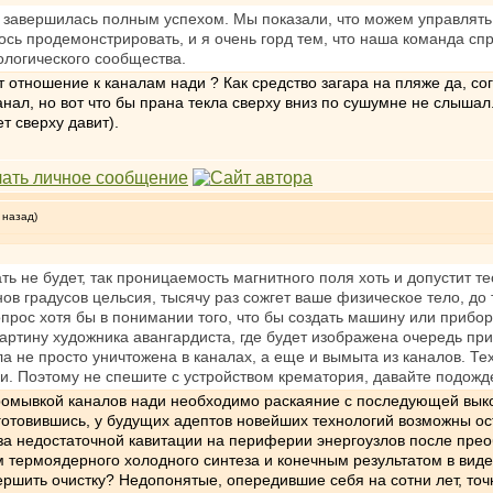
l 2 завершилась полным успехом. Мы показали, что можем управлят
сь продемонстрировать, и я очень горд тем, что наша команда спра
логического сообщества.
т отношение к каналам нади ? Как средство загара на пляже да, со
ал, но вот что бы прана текла сверху вниз по сушумне не слышал. 
т сверху давит).
 назад)
ть не будет, так проницаемость магнитного поля хоть и допустит те
в градусов цельсия, тысячу раз сожгет ваше физическое тело, до то
прос хотя бы в понимании того, что бы создать машину или прибор
артину художника авангардиста, где будет изображена очередь при
ла не просто уничтожена в каналах, а еще и вымыта из каналов. Те
ди. Поэтому не спешите с устройством крематория, давайте подожд
ромывкой каналов нади необходимо раскаяние с последующей выко
готовившись, у будущих адептов новейших технологий возможны ост
 за недостаточной кавитации на периферии энергоузлов после прео
ермоядерного холодного синтеза и конечным результатом в виде 
ершить очистку? Недопонятые, опередившие себя на сотни лет, то