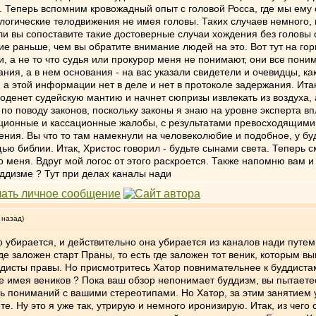
 Теперь вспомним кровожадный опыт с головой Росса, где мы ему 
 логические телодвижения не имея головы. Таких случаев немного,
сли вы сопоставите такие достоверные случаи хождения без головы
ие раньше, чем вы обратите внимание людей на это. Вот тут на гори
и, а не то что судья или прокурор меня не понимают, они все пони
ания, а в нем основания - на вас указали свидетели и очевидцы, к
, а этой информации нет в деле и нет в протоколе задержания. Ита
ь оденет судейскую мантию и начнет сюпризы извлекать из воздуха, 
 по поводу законов, поскольку законы я знаю на уровне эксперта в
яционные и кассационные жалобы, с результатами превосходящими 
ения. Вы что то там намекнули на человеколюбие и подобное, у бу
ю библии. Итак, Христос говорил - будьте сынами света. Теперь с
о меня. Вдруг мой логос от этого раскроется. Также напомню вам и
буддизме ? Тут при делах каналы нади
 назад)
 убирается, и действительно она убирается из каналов нади путем 
де заложен старт Праны, то есть где заложен тот веник, которым в
ддисты правы. Но присмотритесь Хатор повнимательнее к буддистам
, не имея веников ? Пока ваш обзор непонимает буддизм, вы пытает
ь пониманий с вашими стереотипами. Но Хатор, за этим занятием ул
те. Ну это я уже так, утрирую и немного иронизирую. Итак, из чего 