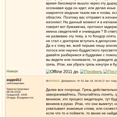
время биосмерти вышло через эту дырку.
осознавая куда он идет, или делая иные
накроется медным тазом как и пхова, е
областях. Поэтому вас отправят в изгнан
изгоняют. На данный момент я в изгнани
говорят вот бумажечка, протокол задерж
имена свидетелей и очевидцев ? В ответ
не развиваю эту тему, а то Кондор опят
не стал с доктором вступать в дискуссию
Да и к тому же, всей тюрьме пишу апел
логоса или научно-буддисткого просветл
давайте разберемся в буддизме с помощь
вы видите или понимаете, то доведите д
грязь. Итак, как убрать грязь изнутри в 
Наверх
андрей12
№
495660
Добавлено: Чт 01 Авг 19, 04:44 (7 лет тому
заблокирован
Зарегистрирован:
Далее все попроще. Грязь действительно
08.09.2018
заморачивайтесь. Попытайтесь понять, г
Суждений: 1636
Откуда: Владивосток
веником, это процесс медитации, тут бу
веников в руках. Итак, что они выметут
ухватывает знакомые слова, или схожест
если что то и поймете, то веник не найде