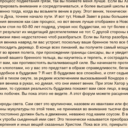
е процесс подметания грязи, так вы поймете меня лучше. Если вы Ха
трировать внимание и сосредотачиваться, и более высшей школы в 
но тогда, когда вы возьмете веник в руку. Этот веник, технически с
го Духа, точнее начало пути. И вот тут, Новый Завет в разы больш
ия веником как сам процесс, но вот веник лучше отображен в Ново
 стоя по 60-80 лет подряд, утирая нос буддистам, но тут более 
от результат их медитаций десятилетиями не тот. С другой стороны 
 жизни явно недостаточно чтоб разобраться. Если вы Хатор разобрал
я веника навряд ли вас устроит, поскольку ваше бренное тело все б
 посадить деревцо. В конце всех пинаний, вы получите самый мощн
от во время полета, при прохождении границы сансары, вы и увиди
ий вашего бренного тельца, вы научитесь и терпеть, и сострадать,
вам, как противостоять выталкивающей силе. Вы начинаете против
 хлопотами, но у вас это предстает в образе справедливости, бег
одобное в буддизме ? Я нет. В буддизме все спокойно, и спят седые
й в тихом омуте, за редким исключением высказываний Кондора о том
я веника в руках, но думая, что они имеет веник. При этом Хатор 
иками, то суровая реальность буддизма покажет вам свое лицо, в в
их побочек. Вы пока этого не видите. А этот форум можете расцени
роды света. Сам свет это крупиночки, назовем их квантами или фо
ны мукулатуры по этой теме, не принимая во внимание тысячи фам
постоянно должен быть в движении, неважно под каким соусом. В 
их утробы сьеденный ими свет. Это технически называется преобра
 терпения и иных вещей сказанных Христом. Пока все это, прикрыт