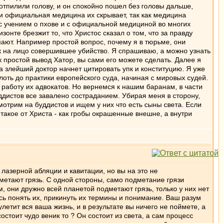
отпилили голову, и он спокойно пошел без головы дальше,
 и официальная медицина их скрывает, так как медицина
 с учением о пхове и с официальной медициной во многих
зонте брезжит то, что Христос сказал о том, что за правду
мают. Например простой вопрос, почему я в тюрьме, они
ак на лицо совершившее убийство. Я спрашиваю, а можно узнать
к простой вывод Хатор, вы сами его можете сделать. Далее я
а злейший доктор начнет цитировать упк и конституцию. Я уже
плоть до практики европейского суда, начиная с мировых судей.
работу их адвокатов. Но вернемся к нашим баранам, в части
ддистов все завалено состраданием. Убирая меня в сторону,
мотрим на буддистов и ищем у них что есть сыны света. Если
 такое от Христа - как гробы окрашенные внешне, а внутри
лазерной абляции и кавитации, но вы на это не
ыметают грязь. С одной стороны, само подметание грязи
, они дружно всей планетой подметают грязь, только у них нет
есь понять их, прикинуть их термины и понимание. Ваш разум
етит вся ваша жизнь, и в результате вы ничего не поймете, а
состоит чудо веник то ? Он состоит из света, а сам процесс