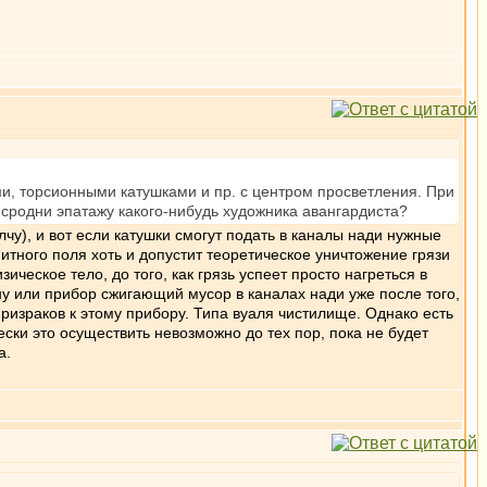
, торсионными катушками и пр. с центром просветления. При
 сродни эпатажу какого-нибудь художника авангардиста?
чу), и вот если катушки смогут подать в каналы нади нужные
итного поля хоть и допустит теоретическое уничтожение грязи
ическое тело, до того, как грязь успеет просто нагреться в
ну или прибор сжигающий мусор в каналах нади уже после того,
призраков к этому прибору. Типа вуаля чистилище. Однако есть
ески это осуществить невозможно до тех пор, пока не будет
а.