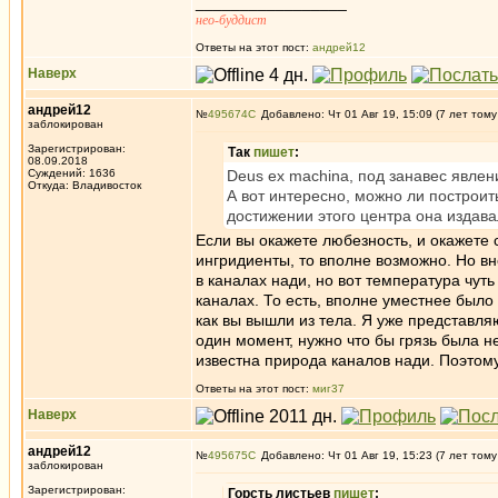
_________________
нео-буддист
Ответы на этот пост:
андрей12
Наверх
андрей12
№
495674
Добавлено: Чт 01 Авг 19, 15:09 (7 лет тому
заблокирован
Зарегистрирован:
Так
пишет
:
08.09.2018
Суждений: 1636
Deus ex machina, под занавес явлен
Откуда: Владивосток
А вот интересно, можно ли построи
достижении этого центра она издава
Если вы окажете любезность, и окажете 
ингридиенты, то вполне возможно. Но вн
в каналах нади, но вот температура чуть
каналах. То есть, вполне уместнее было
как вы вышли из тела. Я уже представля
один момент, нужно что бы грязь была н
известна природа каналов нади. Поэтом
Ответы на этот пост:
миг37
Наверх
андрей12
№
495675
Добавлено: Чт 01 Авг 19, 15:23 (7 лет тому
заблокирован
Зарегистрирован:
Горсть листьев
пишет
: