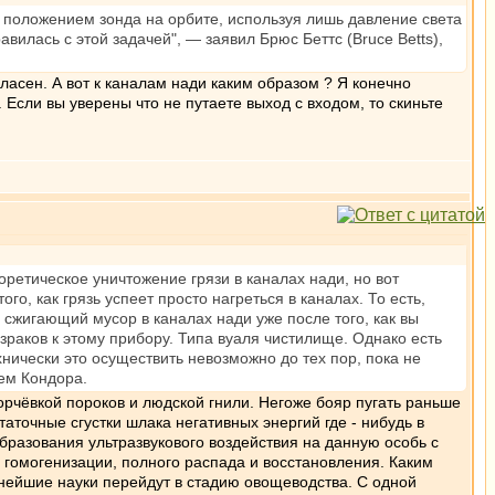
ь положением зонда на орбите, используя лишь давление света
вилась с этой задачей", — заявил Брюс Беттс (Bruce Betts),
гласен. А вот к каналам нади каким образом ? Я конечно
Если вы уверены что не путаете выход с входом, то скиньте
оретическое уничтожение грязи в каналах нади, но вот
го, как грязь успеет просто нагреться в каналах. То есть,
 сжигающий мусор в каналах нади уже после того, как вы
зраков к этому прибору. Типа вуаля чистилище. Однако есть
хнически это осуществить невозможно до тех пор, пока не
ем Кондора.
рчёвкой пороков и людской гнили. Негоже бояр пугать раньше
аточные сгустки шлака негативных энергий где - нибудь в
бразования ультразвукового воздействия на данную особь с
гомогенизации, полного распада и восстановления. Каким
чнейшие науки перейдут в стадию овощеводства. С одной