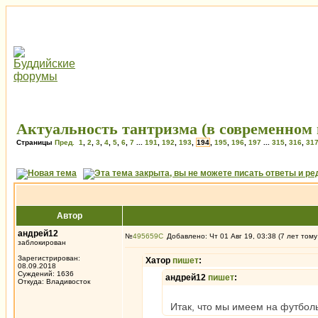
Актуальность тантризма (в современном 
Страницы
Пред.
1
,
2
,
3
,
4
,
5
,
6
,
7
...
191
,
192
,
193
,
194
,
195
,
196
,
197
...
315
,
316
,
31
Автор
андрей12
№
495659
Добавлено: Чт 01 Авг 19, 03:38 (7 лет тому
заблокирован
Зарегистрирован:
Хатор
пишет
:
08.09.2018
Суждений: 1636
андрей12
пишет
:
Откуда: Владивосток
Итак, что мы имеем на футбольн