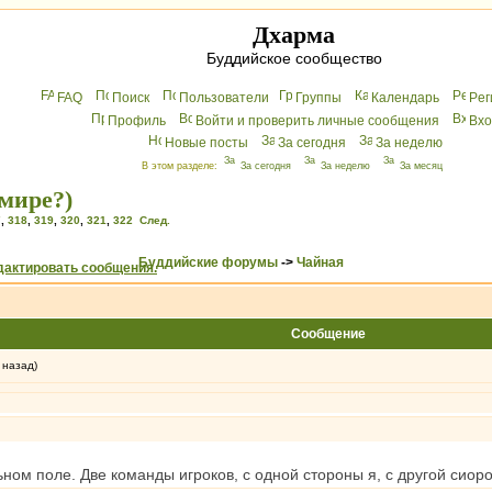
Дхарма
Буддийское сообщество
FAQ
Поиск
Пользователи
Группы
Календарь
Peг
Профиль
Войти и проверить личные сообщения
Вхo
Новые посты
За сегодня
За неделю
В этом разделе:
За сегодня
За неделю
За месяц
мире?)
7
,
318
,
319
,
320
,
321
,
322
След.
Буддийские форумы
->
Чайная
Сообщение
 назад)
ом поле. Две команды игроков, с одной стороны я, с другой сиор