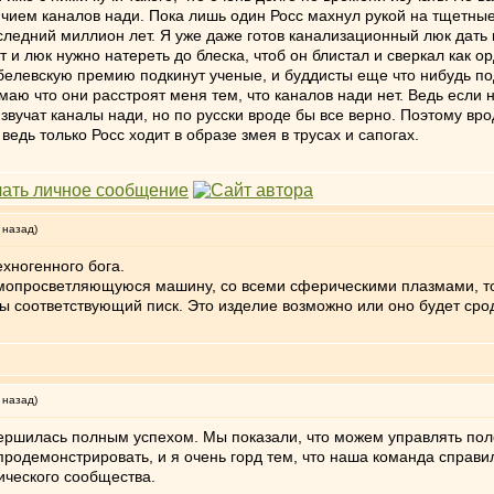
чием каналов нади. Пока лишь один Росс махнул рукой на тщетные
следний миллион лет. Я уже даже готов канализационный люк дать м
т и люк нужно натереть до блеска, чтоб он блистал и сверкал как о
белевскую премию подкинут ученые, и буддисты еще что нибудь по
маю что они расстроят меня тем, что каналов нади нет. Ведь если н
звучат каналы нади, но по русски вроде бы все верно. Поэтому вро
ведь только Росс ходит в образе змея в трусах и сапогах.
 назад)
ехногенного бога.
амопросветляющуюся машину, со всеми сферическими плазмами, т
бы соответствующий писк. Это изделие возможно или оно будет сро
 назад)
завершилась полным успехом. Мы показали, что можем управлять по
родемонстрировать, и я очень горд тем, что наша команда справила
ического сообщества.