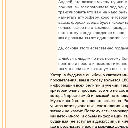
Андрей, это ложная мысль. ну или м
ложная. вы всех загоняете под одну 
транслировать что вам не надо быть 
нагнетать атмосферу, короче говоря,
ваших форсах всегда будет исходить
человеческое не открылось никогда.
есть этому и подтверждение явное, в
как с равным. вы же один против все
да, основа этого естественно гордын
а любви к людям-то нет. поэтому Ко
понятно и просто и поможет именно
так что если вам хватит ума осознат
Хатор, в буддизме ошибочно считают мног
просветления, вам в голову вольется 18
информации всех религий и учений. Таки
критерии очень простые, все что не соот
который просто змей и никакой не юноша
Мучалиндой достоверность искажена. Рав
унитаз летит дианетика, саетнология и п
жизней не хватит. Поэтому есть самоувер
как веток много, и обьем информации та
буддизма (не вступая в дискуссии), и н
где в результате у вас на макушке долж