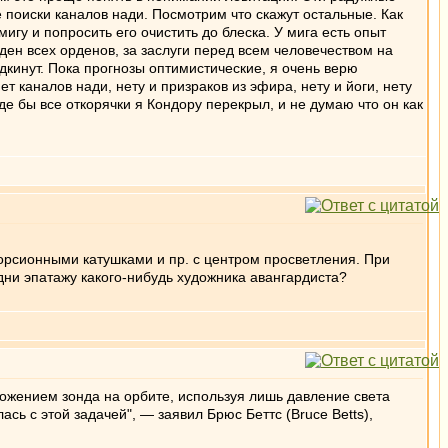
 поиски каналов нади. Посмотрим что скажут остальные. Как
игу и попросить его очистить до блеска. У мига есть опыт
рден всех орденов, за заслуги перед всем человечеством на
дкинут. Пока прогнозы оптимистические, я очень верю
ет каналов нади, нету и призраков из эфира, нету и йоги, нету
де бы все откорячки я Кондору перекрыл, и не думаю что он как
орсионными катушками и пр. с центром просветления. При
дни эпатажу какого-нибудь художника авангардиста?
ложением зонда на орбите, используя лишь давление света
сь с этой задачей", — заявил Брюс Беттс (Bruce Betts),