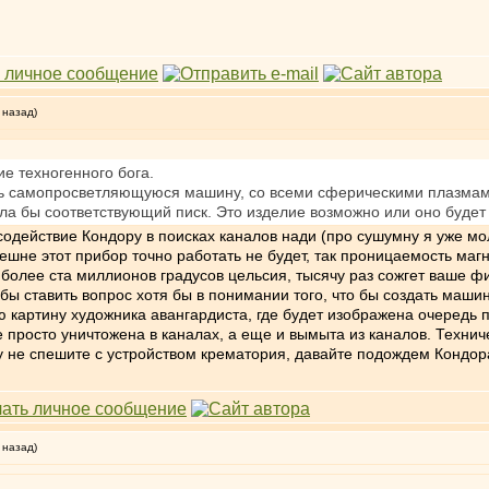
 назад)
ие техногенного бога.
ть самопросветляющуюся машину, со всеми сферическими плазмами
ла бы соответствующий писк. Это изделие возможно или оно будет
содействие Кондору в поисках каналов нади (про сушумну я уже мол
ешне этот прибор точно работать не будет, так проницаемость магн
 более ста миллионов градусов цельсия, тысячу раз сожгет ваше физ
 бы ставить вопрос хотя бы в понимании того, что бы создать маши
ю картину художника авангардиста, где будет изображена очередь 
е просто уничтожена в каналах, а еще и вымыта из каналов. Технич
у не спешите с устройством крематория, давайте подождем Кондор
 назад)