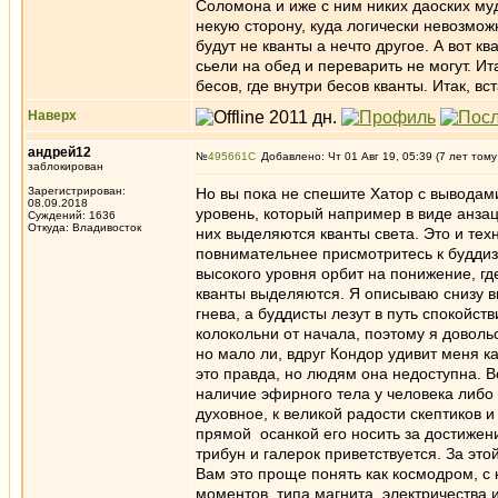
Соломона и иже с ним никих даоских му
некую сторону, куда логически невозможн
будут не кванты а нечто другое. А вот к
сьели на обед и переварить не могут. И
бесов, где внутри бесов кванты. Итак, вс
Наверх
андрей12
№
495661
Добавлено: Чт 01 Авг 19, 05:39 (7 лет тому
заблокирован
Зарегистрирован:
Но вы пока не спешите Хатор с выводами
08.09.2018
уровень, который например в виде анзац
Суждений: 1636
Откуда: Владивосток
них выделяются кванты света. Это и тех
повнимательнее присмотритесь к буддизм
высокого уровня орбит на понижение, гд
кванты выделяются. Я описываю снизу вве
гнева, а буддисты лезут в путь спокойств
колокольни от начала, поэтому я доволь
но мало ли, вдруг Кондор удивит меня 
это правда, но людям она недоступна. В
наличие эфирного тела у человека либо 
духовное, к великой радости скептиков 
прямой осанкой его носить за достижени
трибун и галерок приветствуется. За это
Вам это проще понять как космодром, с
моментов, типа магнита, электричества 