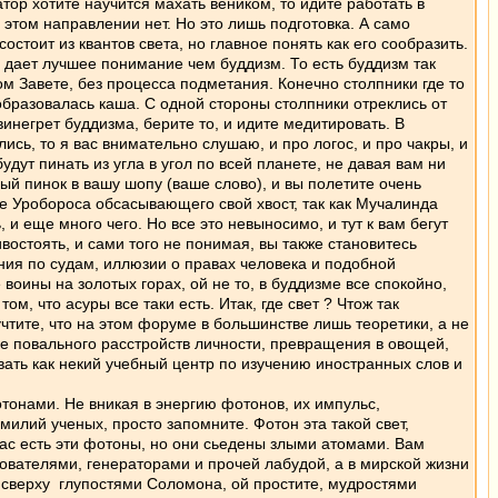
тор хотите научится махать веником, то идите работать в
этом направлении нет. Но это лишь подготовка. А само
остоит из квантов света, но главное понять как его сообразить.
ее дает лучшее понимание чем буддизм. То есть буддизм так
м Завете, без процесса подметания. Конечно столпники где то
образовалась каша. С одной стороны столпники отреклись от
винегрет буддизма, берите то, и идите медитировать. В
ись, то я вас внимательно слушаю, и про логос, и про чакры, и
удут пинать из угла в угол по всей планете, не давая вам ни
ый пинок в вашу шопу (ваше слово), и вы полетите очень
те Уробороса обсасывающего свой хвост, так как Мучалинда
 и еще много чего. Но все это невыносимо, и тут к вам бегут
остоять, и сами того не понимая, вы также становитесь
ания по судам, иллюзии о правах человека и подобной
 воины на золотых горах, ой не то, в буддизме все спокойно,
, что асуры все таки есть. Итак, где свет ? Чтож так
учтите, что на этом форуме в большинстве лишь теоретики, а не
иде повального расстройств личности, превращения в овощей,
вать как некий учебный центр по изучению иностранных слов и
тонами. Не вникая в энергию фотонов, их импульс,
илий ученых, просто запомните. Фотон эта такой свет,
вас есть эти фотоны, но они сьедены злыми атомами. Вам
зователями, генераторами и прочей лабудой, а в мирской жизни
о сверху глупостями Соломона, ой простите, мудростями