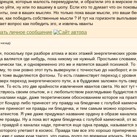
дрецов, которые малость перемудрили, и обратили это в мирское 
о уйти, ну или по вашему в шопу. Если кто то думает что он поковы
ванты, они в ваших мыслях. Но только пока ваши мысли, это ваши бе
так, как победить собственные мысли ? И тут на горизонте выплыва
тает вопрос как победить эго, и извлечь кванты
 назад)
, поскольку при разборе атома и всех этажей энергетических уров
а валяется где нибудь, пока никому не нужный. Простыми словами,
нически так, и одновременно это же и является вашей психикой. То 
у, то они ровно этот путь вывернули с точностью до наоборот, и 
е тоже выделяются фотоны. То есть главенствует переход с уровня 
рх переход энергетического пути, а в буддизме заложен путь сверху
ия. То есть это две крайности извлечения квантов света. Но вот тут
ствуюсь своим опытом, и с любопытством разглядываю буддистов п
каналами нади, даже теоретическим обоснованием которое на прак
от Кондор либо принесет эту правду на блюдечке с голубой каемоч
не принесет ни правды ни блюдечка, и тем самым можно хоронить 
и атеистов. Я уже даже придумал название ордену в образе канализа
е правды. Ну а пока вот ждем блюдечка с голубой каемочкой, от в
й правдой о каналах нади, прячется еще одна правда, называется з
 которого улетают в космос. Правда там все это хорошо приперче
и иже с ними кучи такого, что очень долго по времени изучать. Но