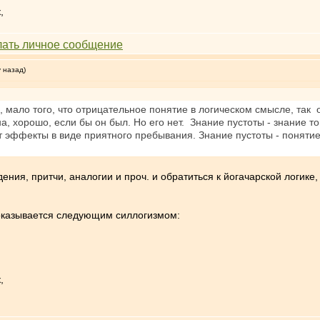
,
у назад)
то, мало того, что отрицательное понятие в логическом смысле, та
на, хорошо, если бы он был. Но его нет. Знание пустоты - знание т
т эффекты в виде приятного пребывания. Знание пустоты - поняти
дения, притчи, аналогии и проч. и обратиться к йогачарской логик
, доказывается следующим силлогизмом:
,