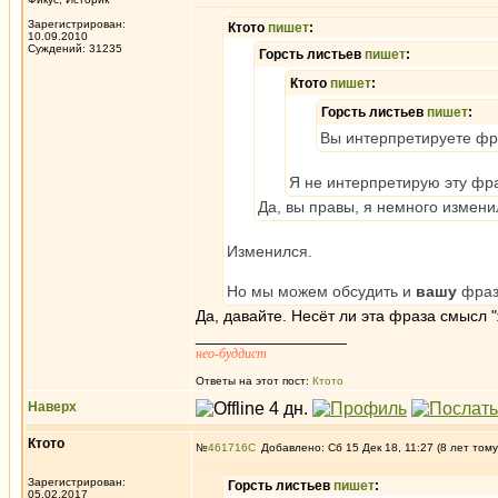
Зарегистрирован:
Ктото
пишет
:
10.09.2010
Суждений: 31235
Горсть листьев
пишет
:
Ктото
пишет
:
Горсть листьев
пишет
:
Вы интерпретируете фра
Я не интерпретирую эту фраз
Да, вы правы, я немного измен
Изменился.
Но мы можем обсудить и
вашу
фраз
Да, давайте. Несёт ли эта фраза смысл "
_________________
нео-буддист
Ответы на этот пост:
Ктото
Наверх
Ктото
№
461716
Добавлено: Сб 15 Дек 18, 11:27 (8 лет тому
Зарегистрирован:
Горсть листьев
пишет
:
05.02.2017