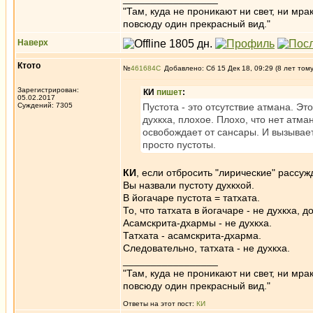
"Там, куда не проникают ни свет, ни мрак
повсюду один прекрасный вид."
Наверх
Ктото
№
461684
Добавлено: Сб 15 Дек 18, 09:29 (8 лет том
Зарегистрирован:
КИ
пишет
:
05.02.2017
Суждений: 7305
Пустота - это отсутствие атмана. Э
духкха, плохое. Плохо, что нет атма
освобождает от сансары. И вызывае
просто пустоты.
КИ
, если отбросить "лирические" рассуж
Вы назвали пустоту духкхой.
В йогачаре пустота = татхата.
То, что татхата в йогачаре - не духкха
Асамскрита-дхармы - не духкха.
Татхата - асамскрита-дхарма.
Следовательно, татхата - не духкха.
_________________
"Там, куда не проникают ни свет, ни мрак
повсюду один прекрасный вид."
Ответы на этот пост:
КИ