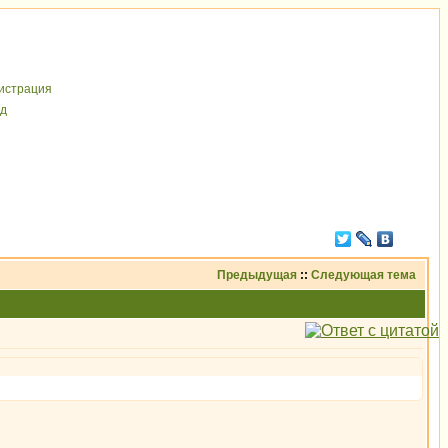
иcтрaция
д
Предыдущая
::
Следующая тема