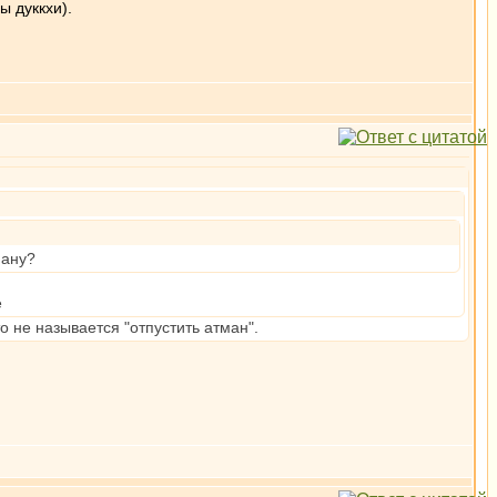
ы дуккхи).
ману?
то не называется "отпустить атман".