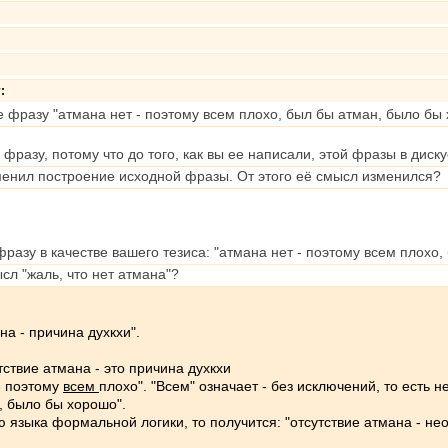
т
:
 фразу "атмана нет - поэтому всем плохо, был бы атман, было бы
фразу, потому что до того, как вы ее написали, этой фразы в диск
менил построение исходной фразы. От этого её смысл изменился?
фразу в качестве вашего тезиса: "атмана нет - поэтому всем плохо
сл "жаль, что нет атмана"?
на - причина духкхи".
тствие атмана - это причина духкхи
 - поэтому
всем
плохо". "Всем" означает - без исключений, то есть не
н, было бы хорошо".
языка формальной логики, то получится: "отсутствие атмана - нео