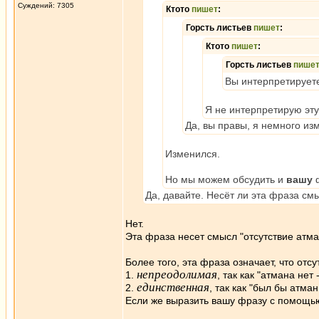
Суждений: 7305
Ктото
пишет
:
Горсть листьев
пишет
:
Ктото
пишет
:
Горсть листьев
пише
Вы интерпретируете
Я не интерпретирую эту 
Да, вы правы, я немного из
Изменился.
Но мы можем обсудить и
вашу
Да, давайте. Несёт ли эта фраза смы
Нет.
Эта фраза несет смысл "отсутствие атма
Более того, эта фраза означает, что отсу
непреодолимая
1.
, так как "атмана нет
единственная
2.
, так как "был бы атма
Если же выразить вашу фразу с помощью 