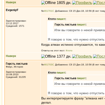
Наверх
EvgeniyF
№
461701
Добавлено: Сб 15 Дек 18, 10:56 (8 лет том
Ктото
пишет
:
Зарегистрирован:
13.12.2017
Горсть листьев
пишет
:
Суждений: 1571
Или вы говорите о некой привяз
Я говорю о том, что нужно отпустить
Когда атман истинно отпускается, то как
Ответы на этот пост:
Ктото
Наверх
Горсть листьев
№
461703
Добавлено: Сб 15 Дек 18, 10:56 (8 лет том
Фикус, Историк
Зарегистрирован:
Ктото
пишет
:
10.09.2010
Суждений: 31235
Горсть листьев
пишет
:
Или вы говорите о некой привяз
Я говорю о том, что нужно отпустить
Вы интерпретируете фразу "атмана нет -
делал.