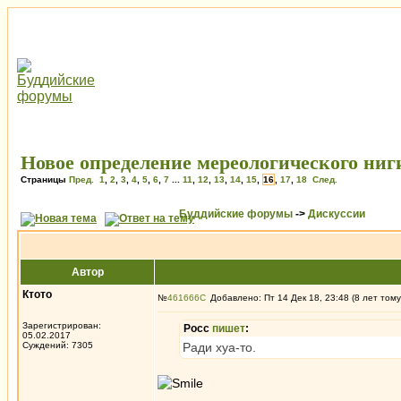
Новое определение мереологического ниг
Страницы
Пред.
1
,
2
,
3
,
4
,
5
,
6
,
7
...
11
,
12
,
13
,
14
,
15
,
16
,
17
,
18
След.
Буддийские форумы
->
Дискуссии
Автор
Ктото
№
461666
Добавлено: Пт 14 Дек 18, 23:48 (8 лет тому
Зарегистрирован:
Росс
пишет
:
05.02.2017
Суждений: 7305
Ради хуа-то.
_________________