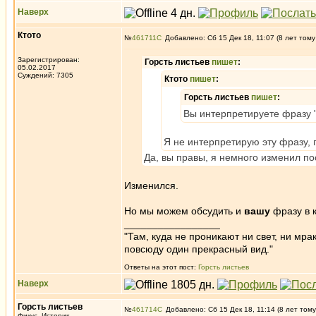
Наверх
Ктото
№
461711
Добавлено: Сб 15 Дек 18, 11:07 (8 лет тому
Зарегистрирован:
Горсть листьев
пишет
:
05.02.2017
Суждений: 7305
Ктото
пишет
:
Горсть листьев
пишет
:
Вы интерпретируете фразу "
Я не интерпретирую эту фразу, п
Да, вы правы, я немного изменил п
Изменился.
Но мы можем обсудить и
вашу
фразу в 
_________________
"Там, куда не проникают ни свет, ни мрак
повсюду один прекрасный вид."
Ответы на этот пост:
Горсть листьев
Наверх
Горсть листьев
№
461714
Добавлено: Сб 15 Дек 18, 11:14 (8 лет тому
Фикус, Историк