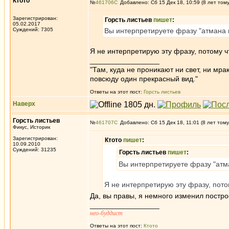
Ктото
№
461706
Добавлено: Сб 15 Дек 18, 10:59 (8 лет том
Зарегистрирован:
Горсть листьев
пишет
:
05.02.2017
Суждений: 7305
Вы интерпретируете фразу "атмана 
Я не интерпретирую эту фразу, потому чт
_________________
"Там, куда не проникают ни свет, ни мрак
повсюду один прекрасный вид."
Ответы на этот пост:
Горсть листьев
Наверх
Горсть листьев
№
461707
Добавлено: Сб 15 Дек 18, 11:01 (8 лет тому
Фикус, Историк
Зарегистрирован:
Ктото
пишет
:
10.09.2010
Суждений: 31235
Горсть листьев
пишет
:
Вы интерпретируете фразу "атма
Я не интерпретирую эту фразу, потом
Да, вы правы, я немного изменил постр
_________________
нео-буддист
Ответы на этот пост:
Ктото