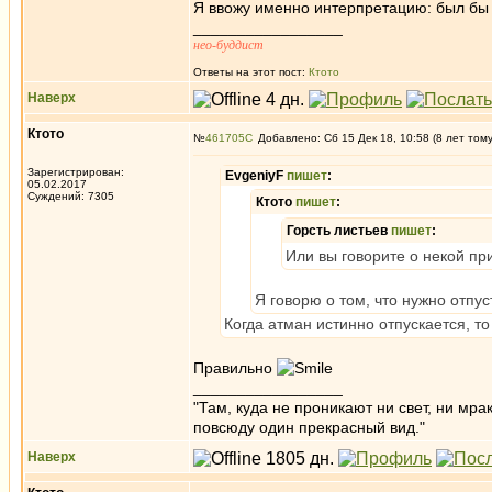
Я ввожу именно интерпретацию: был бы а
_________________
нео-буддист
Ответы на этот пост:
Ктото
Наверх
Ктото
№
461705
Добавлено: Сб 15 Дек 18, 10:58 (8 лет том
Зарегистрирован:
EvgeniyF
пишет
:
05.02.2017
Суждений: 7305
Ктото
пишет
:
Горсть листьев
пишет
:
Или вы говорите о некой пр
Я говорю о том, что нужно отпус
Когда атман истинно отпускается, то
Правильно
_________________
"Там, куда не проникают ни свет, ни мрак
повсюду один прекрасный вид."
Наверх