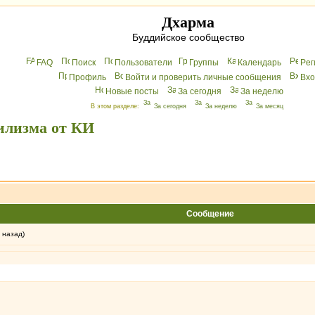
Дхарма
Буддийское сообщество
FAQ
Поиск
Пользователи
Группы
Календарь
Peг
Профиль
Войти и проверить личные сообщения
Вхo
Новые посты
За сегодня
За неделю
В этом разделе:
За сегодня
За неделю
За месяц
илизма от КИ
Сообщение
 назад)