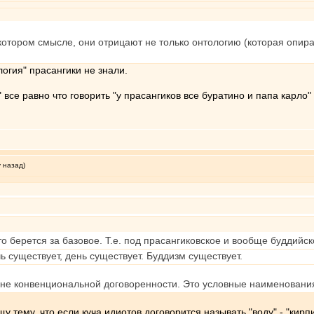
екотором смысле, они отрицают не только онтологию (которая опир
гия" прасангики не знали.
 все равно что говорить "у прасангиков все буратино и папа карло" 
у назад)
 берется за базовое. Т.е. под прасангиковское и вообще буддийско
ь существует, день существует. Буддизм существует.
 вне конвенциональной договоренности. Это условные наименовани
 тему, что если куча идиотов договорится называть "воду" - "кирпи