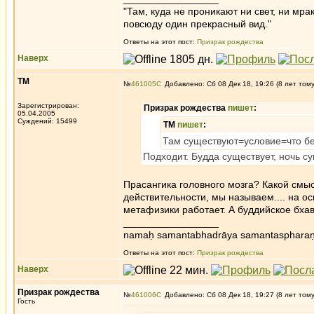
"Там, куда не проникают ни свет, ни мрак
повсюду один прекрасный вид."
Ответы на этот пост:
Призрак рождества
Наверх
ТМ
№
461005
Добавлено: Сб 08 Дек 18, 19:26 (8 лет том
Зарегистрирован:
Призрак рождества
пишет
:
05.04.2005
Суждений: 15499
ТМ
пишет
:
Там существуют=условие=что бер
Подходит. Будда существует, ночь су
Прасангика головного мозга? Какой смыс
действительности, мы называем.... на ос
метафизики работает. А буддийское бхав
_________________
namaḥ samantabhadrāya samantaspharaṇ
Ответы на этот пост:
Призрак рождества
Наверх
Призрак рождества
№
461006
Добавлено: Сб 08 Дек 18, 19:27 (8 лет том
Гость