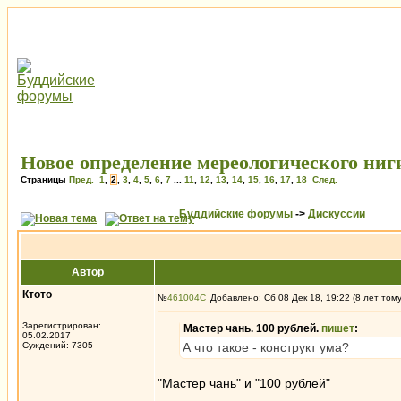
Новое определение мереологического ниг
Страницы
Пред.
1
,
2
,
3
,
4
,
5
,
6
,
7
...
11
,
12
,
13
,
14
,
15
,
16
,
17
,
18
След.
Буддийские форумы
->
Дискуссии
Автор
Ктото
№
461004
Добавлено: Сб 08 Дек 18, 19:22 (8 лет том
Зарегистрирован:
Мастер чань. 100 рублей.
пишет
:
05.02.2017
Суждений: 7305
А что такое - конструкт ума?
"Мастер чань" и "100 рублей"
_________________