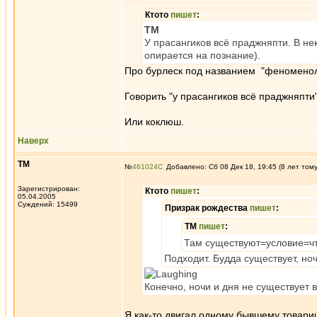
Ктото
пишет
:
ТМ
У прасангиков всё праджняпти. В н
опирается на познание).
Про бурлеск под названием "феноменоло
Говорить "у прасангиков всё праджняпти"
Или коклюш.
Наверх
ТМ
№
461024
Добавлено: Сб 08 Дек 18, 19:45 (8 лет том
Зарегистрирован:
Ктото
пишет
:
05.04.2005
Суждений: 15499
Призрак рождества
пишет
:
ТМ
пишет
:
Там существуют=условие=что
Подходит. Будда существует, ноч
Конечно, ночи и дня не существует
Я как-то двигал одному бывшему товарищу