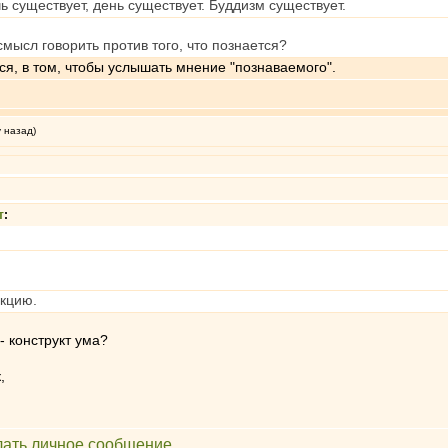
ь существует, день существует. Буддизм существует.
смысл говорить против того, что познается?
тся, в том, чтобы услышать мнение "познаваемого".
у назад)
т
:
екцию.
 - конструкт ума?
,