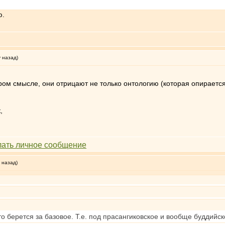
ю.
у назад)
ором смысле, они отрицают не только онтологию (которая опираетс
,
 назад)
 берется за базовое. Т.е. под прасангиковское и вообще буддийско