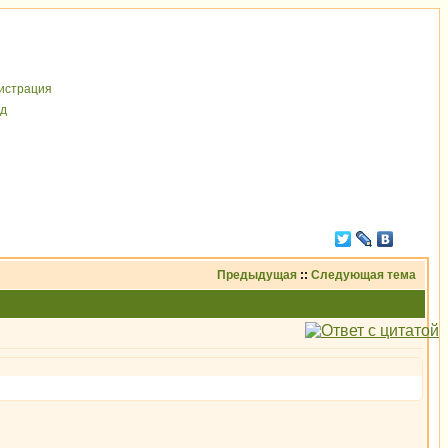
иcтрaция
д
Предыдущая
::
Следующая тема