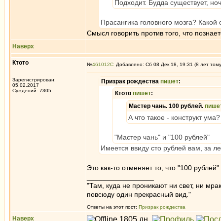
Подходит. Будда существует, ноч
Прасангика головного мозга? Какой 
Смысл говорить против того, что познае
Наверх
Ктото
№
461012
Добавлено: Сб 08 Дек 18, 19:31 (8 лет том
Зарегистрирован:
Призрак рождества
пишет
:
05.02.2017
Суждений: 7305
Ктото
пишет
:
Мастер чань. 100 рублей.
пише
А что такое - конструкт ума?
"Мастер чань" и "100 рублей"
Имеется ввиду сто рублей вам, за л
Это как-то отменяет то, что "100 рублей"
_________________
"Там, куда не проникают ни свет, ни мрак
повсюду один прекрасный вид."
Ответы на этот пост:
Призрак рождества
Наверх