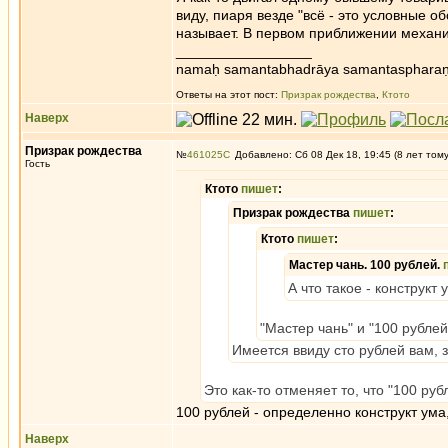
виду, пиаря везде "всё - это условные о
называет. В первом приближении механ
_________________
namaḥ samantabhadrāya samantaspharaṇ
Ответы на этот пост:
Призрак рождества
,
Ктото
Наверх
Призрак рождества
№
461025
Добавлено: Сб 08 Дек 18, 19:45 (8 лет том
Гость
Ктото
пишет
:
Призрак рождества
пишет
:
Ктото
пишет
:
Мастер чань. 100 рублей.
А что такое - конструкт 
"Мастер чань" и "100 рублей
Имеется ввиду сто рублей вам, 
Это как-то отменяет то, что "100 руб
100 рублей - определенно конструкт ума
Наверх