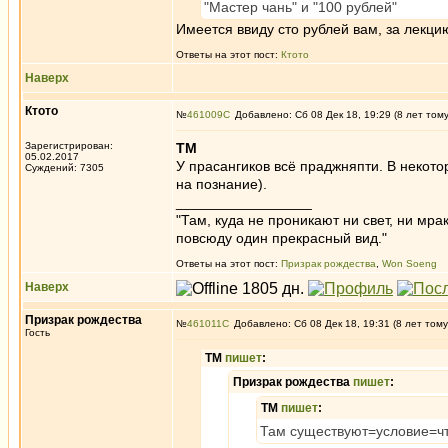
"Мастер чань" и "100 рублей"
Имеется ввиду сто рублей вам, за лекци
Ответы на этот пост:
Ктото
Наверх
Ктото
№
461009
Добавлено: Сб 08 Дек 18, 19:29 (8 лет том
Зарегистрирован:
ТМ
05.02.2017
У прасангиков всё праджняпти. В некот
Суждений: 7305
на познание).
_________________
"Там, куда не проникают ни свет, ни мрак
повсюду один прекрасный вид."
Ответы на этот пост:
Призрак рождества
,
Won Soeng
Наверх
Призрак рождества
№
461011
Добавлено: Сб 08 Дек 18, 19:31 (8 лет тому
Гость
ТМ
пишет
:
Призрак рождества
пишет
:
ТМ
пишет
:
Там существуют=условие=что