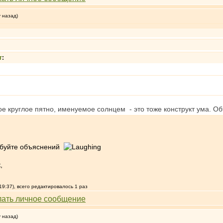
у назад)
т
:
тое круглое пятно, именуемое солнцем - это тоже конструкт ума. Об
ребуйте объяснений
,
19:37), всего редактировалось 1 раз
у назад)