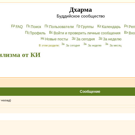
Дхарма
Буддийское сообщество
FAQ
Поиск
Пользователи
Группы
Календарь
Peг
Профиль
Войти и проверить личные сообщения
Вхo
Новые посты
За сегодня
За неделю
В этом разделе:
За сегодня
За неделю
За месяц
илизма от КИ
Сообщение
у назад)