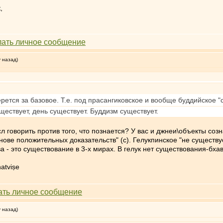
,
у назад)
ется за базовое. Т.е. под прасангиковское и вообще буддийское "с
ществует, день существует. Буддизм существует.
л говорить против того, что познается? У вас и джнеи\объекты с
нове положительных доказательств" (с). Гелукпинское "не существу
а - это существование в 3-х мирах. В гелук нет существования-бх
atviṣe
у назад)