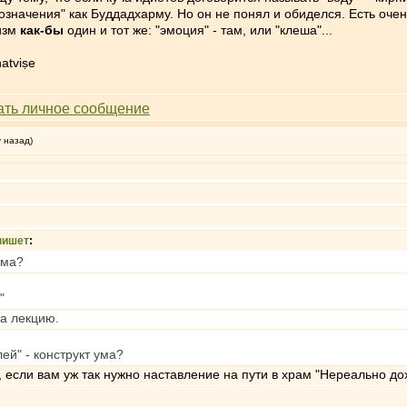
бозначения" как Буддадхарму. Но он не понял и обиделся. Есть очен
изм
как-бы
один и тот же: "эмоция" - там, или "клеша"...
atviṣe
у назад)
пишет
:
ума?
"
за лекцию.
лей" - конструкт ума?
, если вам уж так нужно наставление на пути в храм "Нереально дох