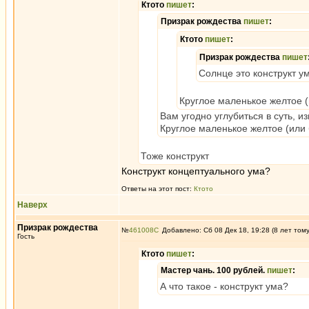
Ктото
пишет
:
Призрак рождества
пишет
:
Ктото
пишет
:
Призрак рождества
пишет
Солнце это конструкт у
Круглое маленькое желтое (
Вам угодно углубиться в суть, из
Круглое маленькое желтое (или б
Тоже конструкт
Конструкт концептуального ума?
Ответы на этот пост:
Ктото
Наверх
Призрак рождества
№
461008
Добавлено: Сб 08 Дек 18, 19:28 (8 лет том
Гость
Ктото
пишет
:
Мастер чань. 100 рублей.
пишет
:
А что такое - конструкт ума?