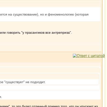
ается на существование), но и феноменологию (которая
или говорить "у прасангиков все антреприза".
е "существует" не подходит.
я.
чами", то это будет отличный пример того, что он упускает из