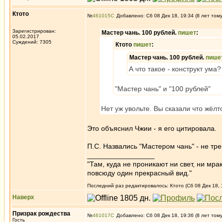
Ктото
№
461015
Добавлено: Сб 08 Дек 18, 19:34 (8 лет том
Зарегистрирован:
Мастер чань. 100 рублей.
пишет
:
05.02.2017
Суждений: 7305
Ктото
пишет
:
Мастер чань. 100 рублей.
пише
А что такое - конструкт ума?
"Мастер чань" и "100 рублей"
Нет уж увольте. Вы сказали что жёл
Это объяснил Чжии - я его цитировала.
П.С. Назвались "Мастером чань" - не т
_________________
"Там, куда не проникают ни свет, ни мрак
повсюду один прекрасный вид."
Последний раз редактировалось: Ктото (Сб 08 Дек 18, 
Наверх
Призрак рождества
№
461017
Добавлено: Сб 08 Дек 18, 19:36 (8 лет том
Гость