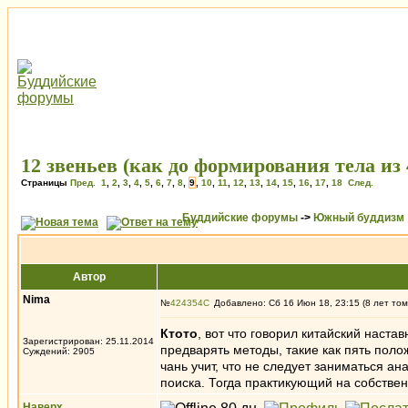
12 звеньев (как до формирования тела из
Страницы
Пред.
1
,
2
,
3
,
4
,
5
,
6
,
7
,
8
,
9
,
10
,
11
,
12
,
13
,
14
,
15
,
16
,
17
,
18
След.
Буддийские форумы
->
Южный буддизм
Автор
Nima
№
424354
Добавлено: Сб 16 Июн 18, 23:15 (8 лет том
Ктото
, вот что говорил китайский наст
Зарегистрирован: 25.11.2014
предварять методы, такие как пять поло
Суждений: 2905
чань учит, что не следует заниматься а
поиска. Тогда практикующий на собстве
Наверх