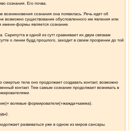
во сознания. Его почва.
е возникновения сознания она появилась. Речь идет об
не возможно существование обусловленного им явления или
я имени-формы является сознание.
Сарипутта в одной из сутт сравнивает их двум связкам
 сутте о линии будд прошлого, заходит в своем прозрении до той
со смертью тела оно продолжает создавать контакт, возможно
венный контакт. Тем самым сознание продолжает возникать в
рмирователями.
ание)× волевые формирователи(=жажда+камма).
жды).
родолжает развиваться уже в одном из миров сансары.