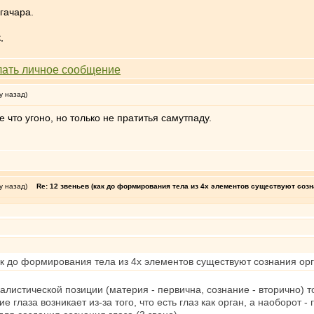
огачара.
,
у назад)
 что угоно, но только не пратитья самутпаду.
у назад)
Re: 12 звеньев (как до формирования тела из 4х элементов существуют созн
ак до формирования тела из 4х элементов существуют сознания орган
листической позиции (материя - первична, сознание - вторично) т
 глаза возникает из-за того, что есть глаз как орган, а наоборот - г