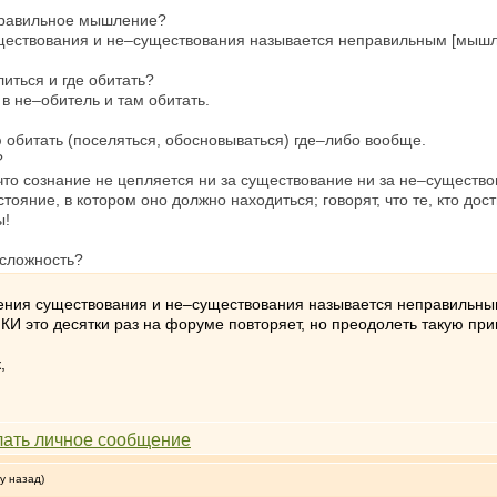
 правильное мышление?
ществования и не–существования называется неправильным [мышлен
иться и где обитать?
в не–обитель и там обитать.
 обитать (поселяться, обосновываться) где–либо вообще.
?
 что сознание не цепляется ни за существование ни за не–существо
стояние, в котором оно должно находиться; говорят, что те, кто д
ы!
 сложность?
ения существования и не–существования называется неправильным
 КИ это десятки раз на форуме повторяет, но преодолеть такую п
,
у назад)