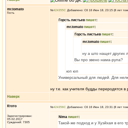
mr.tomato
№
424355
Добавлено: Сб 16 Июн 18, 23:15 (8 лет том
Гость
Горсть листьев
пишет
:
mr.tomato
пишет
:
Горсть листьев
пишет
:
mr.tomato
пишет
:
ну а што нащет других 
Вы про звено нама-рупа?
юп юп
Универсальный для людей. Для нелю
ну т.е. как учителя будды переродятся в 
Наверх
Ктото
№
424356
Добавлено: Сб 16 Июн 18, 23:31 (8 лет том
Зарегистрирован:
Nima
пишет
:
05.02.2017
Суждений: 7305
Такой-же подход и у Хуэйхая в его 