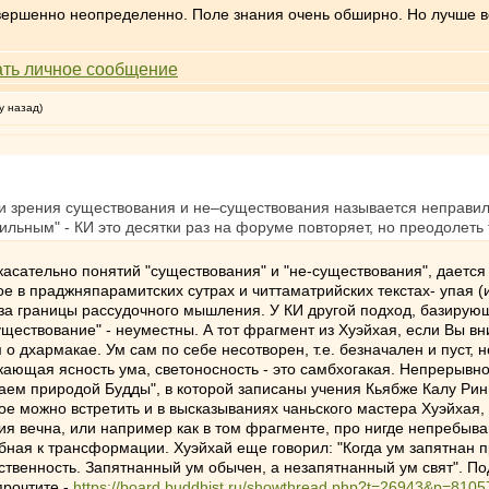
вершенно неопределенно. Поле знания очень обширно. Но лучше все
у назад)
и зрения существования и не–существования называется неправил
вильным" - КИ это десятки раз на форуме повторяет, но преодолет
 касательно понятий "существования" и "не-существования", дается 
ое в праджняпарамитских сутрах и читтаматрийских текстах- упая 
 за границы рассудочного мышления. У КИ другой подход, базирую
ществование" - неуместны. А тот фрагмент из Хуэйхая, если Вы вни
 дхармакае. Ум сам по себе несотворен, т.е. безначален и пуст,
кающая ясность ума, светоносность - это самбхогакая. Непрерывнос
даем природой Будды", в которой записаны учения Кьябже Калу Ринп
ое можно встретить и в высказываниях чаньского мастера Хуэйхая, 
я вечна, или например как в том фрагменте, про нигде непребыв
бная к трансформации. Хуэйхай еще говорил: "Когда ум запятнан п
ественность. Запятнанный ум обычен, а незапятнанный ум свят". 
прочтите -
https://board.buddhist.ru/showthread.php?t=26943&p=810