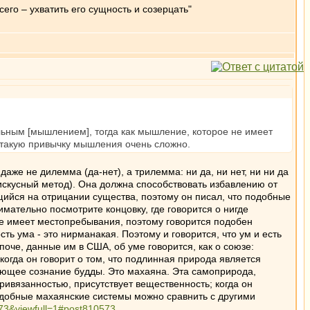
го – ухватить его сущность и созерцать"
ьным [мышлением], тогда как мышление, которое не имеет
ь такую привычку мышления очень сложно.
даже не дилемма (да-нет), а трилемма: ни да, ни нет, ни ни да
(искусный метод). Она должна способствовать избавлению от
щийся на отрицании существа, поэтому он писал, что подобные
мательно посмотрите концовку, где говорится о нигде
 не имеет местопребывания, поэтому говорится подобен
ть ума - это нирманакая. Поэтому и говорится, что ум и есть
оче, данные им в США, об уме говорится, как о союзе:
когда он говорит о том, что подлинная природа является
ающее сознание будды. Это махаяна. Эта самоприрода,
ривязанностью, присутствует вещественность; когда он
Подобные махаянские системы можно сравнить с другими
573&viewfull=1#post810573