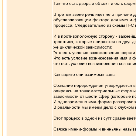
Так-что есть дверь и объект, и есть фо
В третем звене речь идет не о причине
обуславливающем факторе для имени-фо
процесса. Следовательно из схемы П-С
И в противоположную сторону - важнейш
тростника, которые опираются на друг др
же циклической зависимости:
"что есть условие возникновения шерсти
Что есть условие возникновения имя и 
что есть условие возникновения сознания
Как видите они взаимосвязаны.
Сознание перерождения утверждается в ч
опираясь на тонкоматериальные формы ч
зависимости от шести сфер (котороые 
И одновременно имя-форма разворачива
В реальности мы имеем дело с клубком
Этот процесс в одной из сутт сравнивае
Связка имени-формы и винньяны называе
_________________