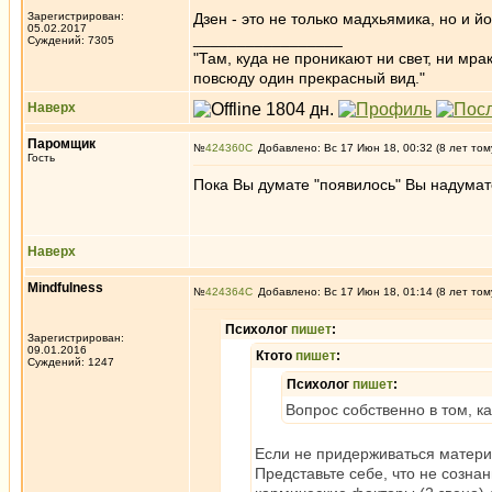
Зарегистрирован:
Дзен - это не только мадхьямика, но и й
05.02.2017
_________________
Суждений: 7305
"Там, куда не проникают ни свет, ни мрак
повсюду один прекрасный вид."
Наверх
Паромщик
№
424360
Добавлено: Вс 17 Июн 18, 00:32 (8 лет том
Гость
Пока Вы думате "появилось" Вы надумате
Наверх
Mindfulness
№
424364
Добавлено: Вс 17 Июн 18, 01:14 (8 лет том
Психолог
пишет
:
Зарегистрирован:
09.01.2016
Ктото
пишет
:
Суждений: 1247
Психолог
пишет
:
Вопрос собственно в том, к
Если не придерживаться материа
Представьте себе, что не сознание