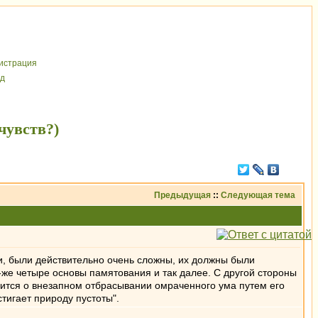
иcтрaция
д
чувств?)
Предыдущая
::
Следующая тема
ки, были действительно очень сложны, их должны были
-же четыре основы памятования и так далее. С другой стороны
орится о внезапном отбрасывании омраченного ума путем его
тигает природу пустоты".