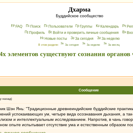
Дхарма
Буддийское сообщество
FAQ
Поиск
Пользователи
Группы
Календарь
Peг
Профиль
Войти и проверить личные сообщения
Вхo
Новые посты
За сегодня
За неделю
В этом разделе:
За сегодня
За неделю
За месяц
 4х элементов существуют сознания органов 
Сообщение
у назад)
авник Шэн Янь: "Традиционные древнеиндийские буддийские практи
жений успокаивающих ум, четыре вида осознавания дыхания, а так
нализом и интеллектуальным исследованием. Напротив, в чань гов
нном опыте испытывает отсутствие ума и естественным образом пос