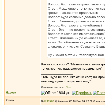
Вопрос: Что такое неправильное и
Ответ: Мышление с точки зрения су
зрения, называется правильным.
Вопрос: Куда сознание должно посел
Ответ: Сознание должно поселиться 
Вопрос: Что такое эта не–обитель?
Ответ: Это — не позволять сознанию
Вопрос: А какое это имеет значение
Ответ: Обитание нигде означает то,
ними. Это обитание нигде есть то со
словами, они имеют Сознание Будд
Ну и какая в этом интеллектуальная
Какая сложность? "Мышление с точки зр
точек зрения, называется правильным" -
_________________
"Там, куда не проникают ни свет, ни мрак
повсюду один прекрасный вид."
Ответы на этот пост:
Nima
Наверх
Ктото
№
424357
Добавлено: Сб 16 Июн 18, 23:38 (8 лет том