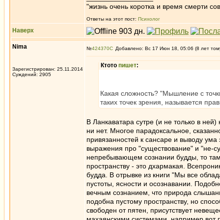
"жизнь очень коротка и время смерти со
Ответы на этот пост:
Психолог
Наверх
Nima
№
424370
Добавлено: Вс 17 Июн 18, 05:06 (8 лет том
Ктото
пишет
:
Зарегистрирован: 25.11.2014
Суждений: 2905
Какая сложность? "Мышление с точк
таких точек зрения, называется пра
В Ланкаватара сутре (и не только в ней)
ни нет. Многое парадоксальное, сказанн
привязанностей к сансаре и выводу ума
выражения про "существование" и "не-су
непребывающем сознании будды, то там о
пространству - это дхармакая. Всепрони
будда. В отрывке из книги "Мы все обла
пустоты, ясности и осознавании. Подобн
вечным сознанием, что природа слышани
подобна пустому пространству, но спосо
свободен от пятен, присутствует невещ
махаянскими системами, например вот 