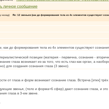
у назад)
Re: 12 звеньев (как до формирования тела из 4х элементов существуют созн
м, как до формирования тела из 4х элементов существуют сознания о
ериалистической позиции (материя - первична, сознание - вторичн
нание глаза возникает из-за того, что есть глаз как орган, а наоборот
о) для создания сознания глаза (3 звено).
сти от глаза и форм возникает сознание глаза. Встреча [этих] трёх –
ующие звенья, (тело и форма+6 сфер) дают сознание глаза, и это в
ния глаза в 3-ем звене.
.