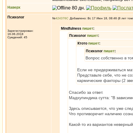
Наверх
Психолог
№
424376
Добавлено: Вс 17 Июн 18, 08:46 (8 лет том
Mindfulness
пишет
:
Зарегистрирован:
16.06.2018
Психолог
пишет
:
Суждений: 45
Ктото
пишет
:
Психолог
пишет
:
Вопрос собственно в то
Если не придерживаться мат
Представьте себе, что не соз
кармические факторы (2 звен
Спасибо за ответ.
Мадхупиндика сутта: "В зависимо
Здесь описывается, что уже след
Что противоречит наличию созна
Какой-то из вариантов неверный