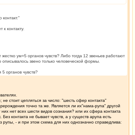
 контакт."
 к контакту.
жестко ум+5 органов чувств? Либо тогда 12 звеньев работают
бо описывалось звено только человеческой формы.
 5 органов чувств?
вателях.
 не стоит цепляться за число: "шесть сфер контакта"
ерерождения точно та же. Является ли их"нама-рупа" другой
у них нет всех шести видов сознания? или их сфера контакта
к. Без контакта не бывает чувств, а у существ арупа есть
з рупы, - и при этом схема для них однозначно справедлива: