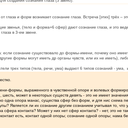
ля создания сознания глаза (3 звено).
т глаза и форм возникает сознание глаза. Встреча [этих] трёх – это
е звенья, (тело и форма+6 сфер) дают сознание глаза, и это ведет
глаза в 3-ем звене.
а: если сознание существовало до формы-имени, почему оно имеет 
другие формы могут иметь др органы чувств, или их не иметь), ли
ли трех типов (тела, речи, ума) выдают 6 типов сознаний - ума, и
естко.
мени-формы, выраженного в чувственной опоре и волевых формиро
 шесть, может в некоторых существ девять - это не имеет значения;
лько одна опора манас, существа сфер без форм, и для нис схема п
рупы? Является ли их сознание другим сознанием учитывая то, что 
дна сфера контакта? Может у них нет сфер контакта? - нет, это не та
контакт есть, контакт одной опоры; сознание одной опоры; нама бе