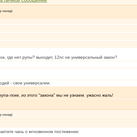
у назад)
лок, где нет рупы? выходит, 12пс не универсальный закон?
дей - свои универсалии.
рупа-локе, из этого "закона" мы не узнаем. ужасно жаль!
у назад)
трактате чань о мгновенном постижении: