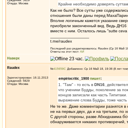
Суждений: 5829
Откуда: Москва
Крайне необходимо доверять суттам,
Как не было? Все сутты уже содержалис
отношения были даны перед МахаПарини
Вполне логичным кажется указание сверя
приобрели законченный вид. Ведь ДН16 
вместе с ним. Осталось лишь "sutte ceva
_________________
t.me/raudex
Последний раз редактировалось: Raudex (Ср 16 Май 18,
Ответы на этот пост:
КИ
Наверх
Raudex
№
415659
Добавлено: Ср 16 Май 18, 19:36 (8 лет том
Зарегистрирован: 16.11.2013
empiriocritic_1900
пишет
:
Суждений: 5829
Откуда: Москва
1. "Там" - то есть в
DN16
, действите
что ученики Будды, поколение за по
концов записали как часть Типитаки
выражение слова Будды, тоже часть 
Не те же. Даже комментарии разнятся в
не на первых двух, да и на третьем, по х
б
С другой стороны, разве Абхидхамма
обнаруживается никаких противоречий, т
_________________