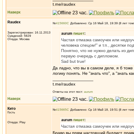
t.me/raudex
Наверх
Raudex
№
415660
Добавлено: Ср 16 Май 18, 19:39 (8 лет том
Зарегистрирован: 16.11.2013
aurum
пишет
:
Суждений: 5829
Откуда: Москва
Частая отмазка самоучек или недоуч
человека спецом!" и т.п., десятки п
Понятно, что не нужно делать из ди
первую очередь с дипломом.
Sad but true!
Да ладно, что вы в самом деле, я б тоже
логику понять. Не "знать что", а "знать как
_________________
t.me/raudex
Ответы на этот пост:
aurum
Наверх
Кито
№
415665
Добавлено: Ср 16 Май 18, 19:51 (8 лет том
Гость
aurum
пишет
:
Откуда: Play
Частая отмазка самоучек или недоу
Браво вы прям настоящий буддист, прав