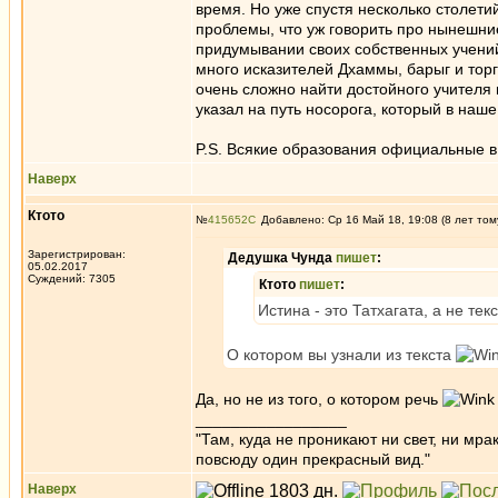
время. Но уже спустя несколько столет
проблемы, что уж говорить про нынешни
придумывании своих собственных учений
много исказителей Дхаммы, барыг и торг
очень сложно найти достойного учителя 
указал на путь носорога, который в наш
P.S. Всякие образования официальные в 
Наверх
Ктото
№
415652
Добавлено: Ср 16 Май 18, 19:08 (8 лет том
Зарегистрирован:
Дедушка Чунда
пишет
:
05.02.2017
Суждений: 7305
Ктото
пишет
:
Истина - это Татхагата, а не текс
О котором вы узнали из текста
Да, но не из того, о котором речь
_________________
"Там, куда не проникают ни свет, ни мрак
повсюду один прекрасный вид."
Наверх