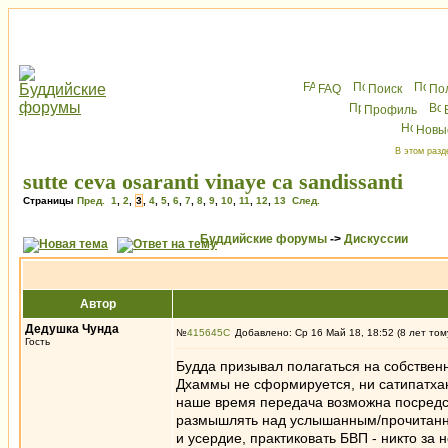
FAQ
Поиск
По
Профиль
Новы
В этом разд
sutte ceva osaranti vinaye ca sandissanti
Страницы
Пред.
1
,
2
,
3
,
4
,
5
,
6
,
7
,
8
,
9
,
10
,
11
,
12
,
13
След.
Буддийские форумы
->
Дискуссии
Автор
Дедушка Чунда
№
415645
Добавлено: Ср 16 Май 18, 18:52 (8 лет том
Гость
Будда призывал полагаться на собстве
Дхаммы не сформируется, ни сатипатхан
наше время передача возможна посредст
размышлять над услышанным/прочитанны
и усердие, практиковать БВП - никто за