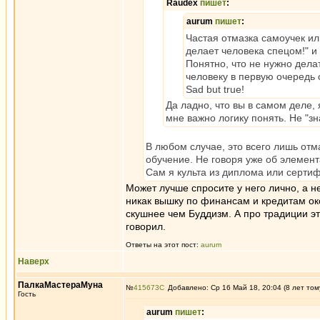
Raudex
пишет
:
aurum
пишет
:
Частая отмазка самоучек ил
делает человека спецом!" и 
Понятно, что не нужно дела
человеку в первую очередь
Sad but true!
Да ладно, что вы в самом деле, 
мне важно логику понять. Не "знат
В любом случае, это всего лишь отм
обучение. Не говоря уже об элемент
Сам я культа из диплома или серти
Может лучше спросите у него лично, а н
никак вышку по финансам и кредитам ок
скушнее чем Буддизм. А про традиции это
говорил.
Ответы на этот пост:
aurum
Наверх
ПалкаМастераМуна
№
415673
Добавлено: Ср 16 Май 18, 20:04 (8 лет том
Гость
aurum
пишет
: