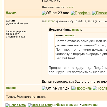
t.me/raudex
Ответы на этот пост:
aurum
Наверх
aurum
№
415677
Добавлено: Ср 16 Май 18, 20:14 (8 лет том
удаленный аккаунт
Дедушка Чунда
пишет
:
Зарегистрирован:
10.04.2012
aurum
пишет
:
Суждений: 6892
Частая отмазка самоучек или не
делает человека спецом!" и т.п.
Понятно, что не нужно делать и
человеку в первую очередь с д
Sad but true!
Предпочтения отдадут - да. Подобн
планирующих построить
бизнес
карь
Вы так говорите, как будто это что-то пл
Наверх
Тред сейчас никто не читает.
Буддийские форумы
->
Дискуссии