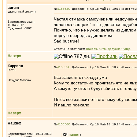
aurum
№
415653
Добавлено: Ср 16 Май 18, 19:13 (8 лет том
удаленный аккаунт
Частая отмазка самоучек или недоучек-
Зарегистрирован:
человека спецом!" и т.п., десятки подоб
10.04.2012
Суждений: 6892
Понятно, что не нужно делать из диплом
первую очередь с дипломом.
Sad but true!
Ответы на этот пост:
Raudex
,
Кито
,
Дедушка Чунда
Наверх
Киррилл
№
415655
Добавлено: Ср 16 Май 18, 19:20 (8 лет том
Гость
Все зависит от склада ума
Откуда: Moscow
Кому то достаточно прочитать что не льз
А комуто учетеля будут вбивать в голов
Плюс все зависит от того чему обучаешь
И пашло поехало
Наверх
Raudex
№
415656
Добавлено: Ср 16 Май 18, 19:24 (8 лет том
Зарегистрирован: 16.11.2013
КИ
пишет
: