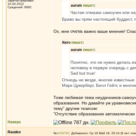
Зарегистрирован:
10.04.2012
aurum
пишет
:
Суждений: 6892
Частая отмазка самоучек или н
Браво вы прям настоящий буддист, 
очень
Ох, мне
важно ваше мнение! Спас
Кито
пишет
:
aurum
пишет
:
Понятно, что не нужно делать и
человеку в первую очередь с д
Sad but true!
Отнюдь не везде, многие известные
Марк Цукерберг, Билл Гейтс и многи
Тоже любимая тема неудачников-самоуч
образования. Но давайте уж уравновеси
тему" другим тезисом:
"Отсутствие образование автоматически
Наверх
Raudex
№
415676
Добавлено: Ср 16 Май 18, 20:14 (8 лет том