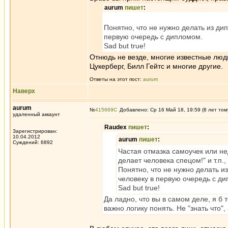
aurum
пишет
:
Понятно, что не нужно делать из ди
первую очередь с дипломом.
Sad but true!
Отнюдь не везде, многие известные люд
Цукерберг, Билл Гейтс и многие другие.
Ответы на этот пост:
aurum
Наверх
aurum
№
415669
Добавлено: Ср 16 Май 18, 19:59 (8 лет том
удаленный аккаунт
Raudex
пишет
:
Зарегистрирован:
10.04.2012
aurum
пишет
:
Суждений: 6892
Частая отмазка самоучек или не
делает человека спецом!" и т.п.
Понятно, что не нужно делать и
человеку в первую очередь с д
Sad but true!
Да ладно, что вы в самом деле, я б 
важно логику понять. Не "знать что", 