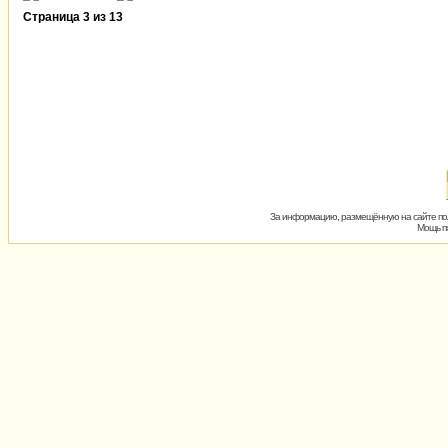
Страница
3
из
13
За информацию, размещённую на сайте пол
Мощь пх