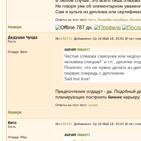
В любом случае, это всего лишь отмазка
Не говоря уже об элементарном уважении
Сам я культа из диплома или сертифика
Ответы на этот пост:
Кито
,
ПалкаМастераМуна
,
Raudex
Наверх
Дедушка Чунда
№
415671
Добавлено: Ср 16 Май 18, 20:02 (8 лет том
Гость
aurum
пишет
:
Откуда: Bern
Частая отмазка самоучек или недоуч
человека спецом!" и т.п., десятки п
Понятно, что не нужно делать из ди
первую очередь с дипломом.
Sad but true!
Предпочтения отдадут - да. Подобный д
планирующих построить
бизнес
карьеру 
Ответы на этот пост:
aurum
Наверх
Кито
№
415672
Добавлено: Ср 16 Май 18, 20:02 (8 лет том
Гость
aurum
пишет
:
Откуда: Play