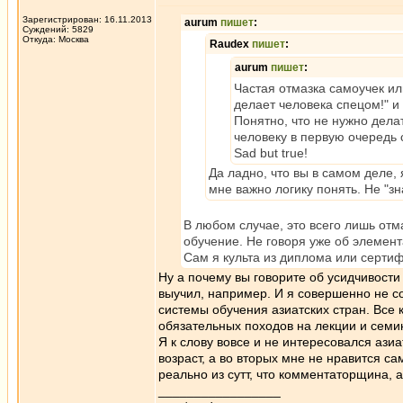
Зарегистрирован: 16.11.2013
aurum
пишет
:
Суждений: 5829
Откуда: Москва
Raudex
пишет
:
aurum
пишет
:
Частая отмазка самоучек ил
делает человека спецом!" и 
Понятно, что не нужно дела
человеку в первую очередь
Sad but true!
Да ладно, что вы в самом деле, 
мне важно логику понять. Не "знат
В любом случае, это всего лишь отм
обучение. Не говоря уже об элемент
Сам я культа из диплома или серти
Ну а почему вы говорите об усидчивости
выучил, например. И я совершенно не с
системы обучения азиатских стран. Все 
обязательных походов на лекции и семи
Я к слову вовсе и не интересовался азиа
возраст, а во вторых мне не нравится са
реально из сутт, что комментаторщина, 
_________________