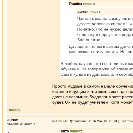
Raudex
пишет
:
aurum
пишет
:
Частая отмазка самоучек ил
делает человека спецом!" и 
Понятно, что не нужно дела
человеку в первую очередь
Sad but true!
Да ладно, что вы в самом деле, 
мне важно логику понять. Не "знат
В любом случае, это всего лишь отм
обучение. Не говоря уже об элемент
Сам я культа из диплома или серти
Просто мудрые в самом начале обучения
истинно ищущим и что жизнь им надо тра
даже не вспомнят. Буддолог может расска
будет. Он не будет учителем, хотя может
Наверх
aurum
№
415674
Добавлено: Ср 16 Май 18, 20:13 (8 лет том
удаленный аккаунт
Кито
пишет
: