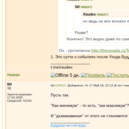
КИ
пишет
:
Raudex
пишет
:
но ведь не все монахи 
Разве?
Конечно! Это видно даже по са
Он - сротапанна
http://theravada.ru
1. Это сутта о событиях после Ухода Бу
_________________
t.me/raudex
Наверх
КИ
№
415991
Добавлено: Чт 17 Май 18, 22:12 (8 лет том
3Д
Зарегистрирован:
Пусть так.
17.02.2005
Суждений: 52244
"Как минимум" - то есть, "как максимум
И "дхаммавиная" от этого не становится 
_________________
Буддизм чистой воды