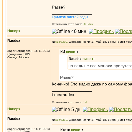
Разве?
_________________
Буддизм чистой воды
Ответы на этот пост:
Raudex
Наверх
Raudex
№
415930
Добавлено: Чт 17 Май 18, 17:53 (8 лет том
Зарегистрирован: 16.11.2013
КИ
пишет
:
Суждений: 5829
Откуда: Москва
Raudex
пишет
:
но ведь не все монахи присутсв
Разве?
Конечно! Это видно даже по самому фра
_________________
t.me/raudex
Ответы на этот пост:
КИ
Наверх
Raudex
№
415931
Добавлено: Чт 17 Май 18, 18:05 (8 лет том
Зарегистрирован: 16.11.2013
Ктото
пишет
: