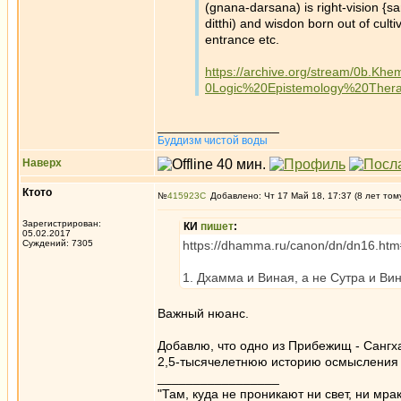
(gnana-darsana) is right-vision {
ditthi) and wisdon born out of culti
entrance etc.
https://archive.org/stream/0b
0Logic%20Epistemology%20Thera
_________________
Буддизм чистой воды
Наверх
Ктото
№
415923
Добавлено: Чт 17 Май 18, 17:37 (8 лет том
Зарегистрирован:
КИ
пишет
:
05.02.2017
Суждений: 7305
https://dhamma.ru/canon/dn/dn16.h
1. Дхамма и Виная, а не Сутра и Ви
Важный нюанс.
Добавлю, что одно из Прибежищ - Сангх
2,5-тысячелетнюю историю осмысления Д
_________________
"Там, куда не проникают ни свет, ни мрак