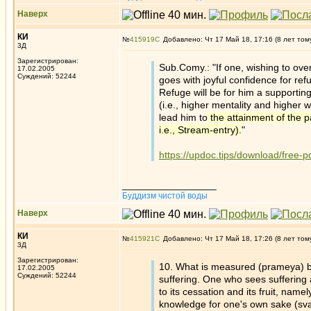
Наверх
КИ
№
415919
Добавлено: Чт 17 Май 18, 17:16 (8 лет том
3Д
Зарегистрирован:
Sub.Comy.: "If one, wishing to ove
17.02.2005
Суждений: 52244
goes with joyful confidence for ref
Refuge will be for him a supporting 
(i.e., higher mentality and higher 
lead him to
the attainment of the 
i.e., Stream-entry).
"
https://updoc.tips/download/free-p
_________________
Буддизм чистой воды
Наверх
КИ
№
415921
Добавлено: Чт 17 Май 18, 17:26 (8 лет том
3Д
Зарегистрирован:
10. What is measured (prameya) by 
17.02.2005
Суждений: 52244
suffering. One who sees suffering 
to its cessation and its fruit, namely
knowledge for one's own sake (sva