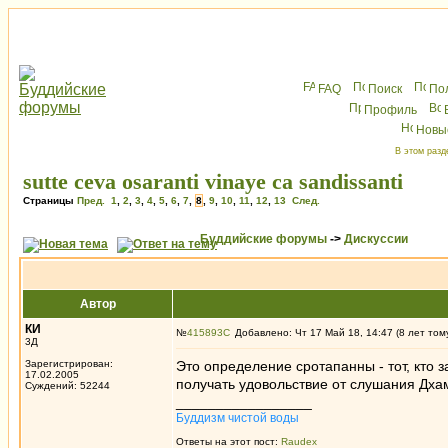
FAQ
Поиск
По
Профиль
Новы
В этом разд
sutte ceva osaranti vinaye ca sandissanti
Страницы
Пред.
1
,
2
,
3
,
4
,
5
,
6
,
7
,
8
,
9
,
10
,
11
,
12
,
13
След.
Буддийские форумы
->
Дискуссии
Автор
КИ
№
415893
Добавлено: Чт 17 Май 18, 14:47 (8 лет том
3Д
Зарегистрирован:
Это определение сротапанны - тот, кто 
17.02.2005
получать удовольствие от слушания Дха
Суждений: 52244
_________________
Буддизм чистой воды
Ответы на этот пост:
Raudex