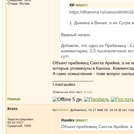
Суждений: 5829
Откуда: Москва
КИ
пишет
:
https://dhamma.ru/canon/dn/dn1
1. Дхамма и Виная, а не Сутра 
Важный нюанс.
Добавлю, что одно из Прибежищ - Са
комментарии, 2,5-тысячелетнюю ист
сутт.
Объект прибежищ Сангха Арийев, а не м
которые упомянуты в Каноне. Комментар
А само осмысление - тоже вопрос скольз
_________________
t.me/raudex
Ответы на этот пост:
Ктото
Наверх
Ктото
№
415932
Добавлено: Чт 17 Май 18, 18:14 (8 лет том
Зарегистрирован:
Raudex
пишет
:
05.02.2017
Суждений: 7305
Объект прибежищ Сангха Арийев, а 