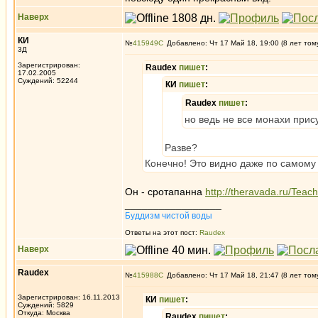
Наверх
КИ
№
415949
Добавлено: Чт 17 Май 18, 19:00 (8 лет том
3Д
Зарегистрирован:
Raudex
пишет
:
17.02.2005
Суждений: 52244
КИ
пишет
:
Raudex
пишет
:
но ведь не все монахи прис
Разве?
Конечно! Это видно даже по самому
Он - сротапанна
http://theravada.ru/Tea
_________________
Буддизм чистой воды
Ответы на этот пост:
Raudex
Наверх
Raudex
№
415988
Добавлено: Чт 17 Май 18, 21:47 (8 лет том
Зарегистрирован: 16.11.2013
КИ
пишет
:
Суждений: 5829
Откуда: Москва
Raudex
пишет
: