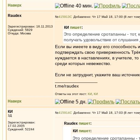
Наверх
Raudex
№
415913
Добавлено: Чт 17 Май 18, 17:00 (8 лет том
Зарегистрирован: 16.11.2013
КИ
пишет
:
Суждений: 5829
Откуда: Москва
Это определение сротапанны - тот, 
получать удовольствие от слушания
Если вы имеете в виду его способность
подтверждать свою приверженность Трём 
нуждается в наставлениях, в учителе, то
среди которых невежество.
Если не затруднит, укажите ваш источник
_________________
t.me/raudex
Ответы на этот пост:
КИ
,
КИ
Наверх
КИ
№
415914
Добавлено: Чт 17 Май 18, 17:03 (8 лет том
3Д
Зарегистрирован:
Raudex
пишет
:
17.02.2005
Суждений: 52244
КИ
пишет
:
Это определение сротапанны - т