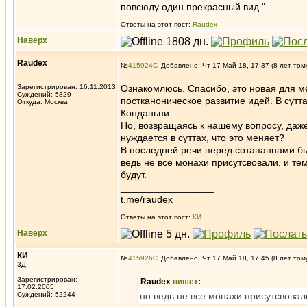
повсюду один прекрасный вид."
Ответы на этот пост:
Raudex
Наверх
Raudex
№
415924
Добавлено: Чт 17 Май 18, 17:37 (8 лет том
Зарегистрирован: 16.11.2013
Ознакомлюсь. Спасибо, это новая для ме
Суждений: 5829
постканоническое развитие идей. В сутт
Откуда: Москва
Конданьни.
Но, возвращаясь к нашему вопросу, даже
нуждается в суттах, что это меняет?
В последней речи перед сотапаннами бы
ведь не все монахи присутсвовали, и те
будут.
_________________
t.me/raudex
Ответы на этот пост:
КИ
Наверх
КИ
№
415926
Добавлено: Чт 17 Май 18, 17:45 (8 лет том
3Д
Зарегистрирован:
Raudex
пишет
:
17.02.2005
Суждений: 52244
но ведь не все монахи присутсвовал