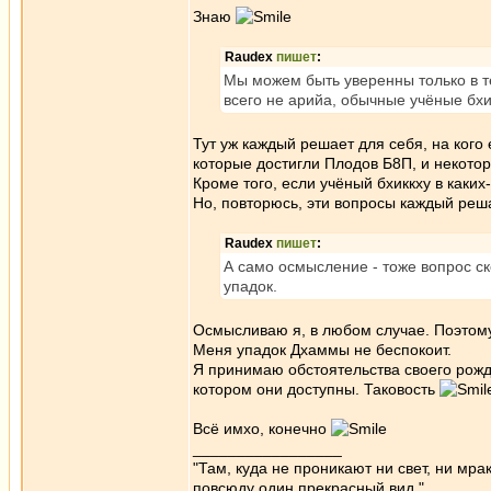
Знаю
Raudex
пишет
:
Мы можем быть уверенны только в т
всего не арийа, обычные учёные бхи
Тут уж каждый решает для себя, на кого
которые достигли Плодов Б8П, и некотор
Кроме того, если учёный бхиккху в каких
Но, повторюсь, эти вопросы каждый реш
Raudex
пишет
:
А само осмысление - тоже вопрос ск
упадок.
Осмысливаю я, в любом случае. Поэтому
Меня упадок Дхаммы не беспокоит.
Я принимаю обстоятельства своего рожде
котором они доступны. Таковость
Всё имхо, конечно
_________________
"Там, куда не проникают ни свет, ни мрак
повсюду один прекрасный вид."