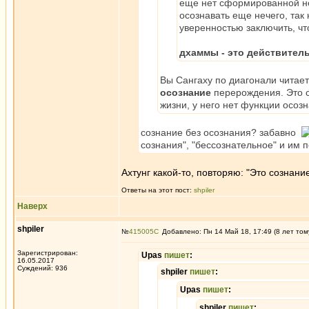
еще нет сформированной не
осознавать еще нечего, так 
уверенностью заключить, чт
дхаммы - это действител
Вы Сангаху по диагонали читает
осознание
перерождения. Это с
жизни, у него нет функции осоз
сознание без осознания? забавно
сознания", "бессознательное" и им
Ахтунг какой-то, повторяю: "Это сознан
Ответы на этот пост:
shpiler
Наверх
shpiler
№
415005
Добавлено: Пн 14 Май 18, 17:49 (8 лет том
Зарегистрирован:
Upas
пишет
:
16.05.2017
Суждений: 936
shpiler
пишет
:
Upas
пишет
:
shpiler
пишет
: