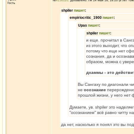
№
415012
Добавлено: Пн 14 Май 18, 18:20 (8 лет том
Гость
shpiler
пишет
:
empiriocritic_1900
пишет
:
Upas
пишет
:
shpiler
пишет
:
и еще. прочитал в Санг
из этого выходит, что 
потому что еще нет сф
сознания, да и осознава
образом, можна с увере
дхаммы - это действи
Вы Сангаху по диагонали чи
не
осознание
перерождения
прошлой жизни, у него нет
Думаете, ув. shpiler это наделяе
"осознанием" всё равно читту на
да нет, насколько я понял это вы под