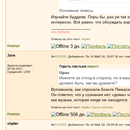
Основные тезисы.
Изучайте буддизм. Поры бы, раз уж так х
интересно. Всё равно, что обсуждать аэ
_________________
нео-буддист
Ответы на этот пост:
shpiler
Наверх
Jane
№
415035
Добавлено: Пн 14 Май 18, 19:07 (8 лет том
Зарегистрирован:
Горсть листьев
пишет
:
20.09.2017
Суждений: 1209
Upas
Изините за отход в сторону, но в в
должно быть, как вы думаете?
Вспомнила, как спросила бханте Пемасир
Он ответил, что у сознания нет «дома» 
как музыка, которая нигде не находится.
Ответы на этот пост:
shpiler
,
Горсть листьев
Наверх
shpiler
№
415036
Добавлено: Пн 14 Май 18, 19:09 (8 лет том