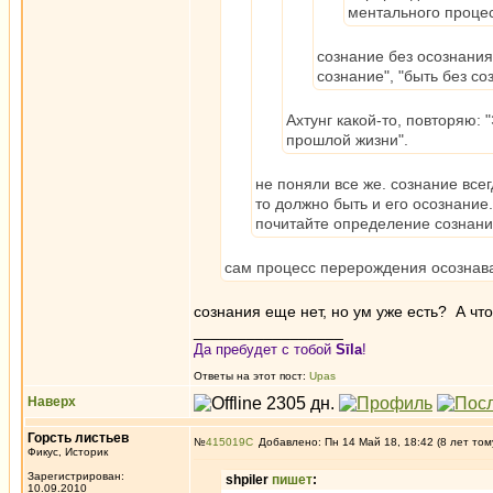
ментального процес
сознание без осознани
сознание", "быть без с
Ахтунг какой-то, повторяю:
прошлой жизни".
не поняли все же. сознание все
то должно быть и его осознание
почитайте определение сознания.
сам процесс перерождения осознава
сознания еще нет, но ум уже есть? А чт
_________________
Да пребудет с тобой
Sīla
!
Ответы на этот пост:
Upas
Наверх
Горсть листьев
№
415019
Добавлено: Пн 14 Май 18, 18:42 (8 лет том
Фикус, Историк
Зарегистрирован:
shpiler
пишет
:
10.09.2010