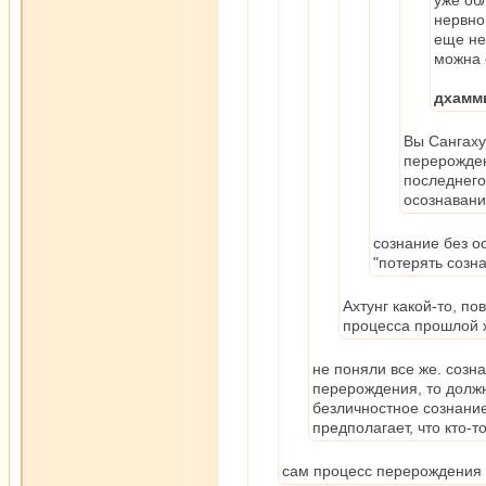
уже об
нервно
еще не
можна 
дхаммы
Вы Сангаху
перерожде
последнего
осознавани
сознание без 
"потерять созн
Ахтунг какой-то, п
процесса прошлой 
не поняли все же. созн
перерождения, то должн
безличностное сознание
предполагает, что кто-то
сам процесс перерождения о