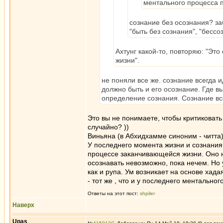
ментального процесса 
сознание без осознания? з
"быть без сознания", "бесс
Ахтунг какой-то, повторяю: "Эт
жизни".
не поняли все же. сознание всегда 
должно быть и его осознание. Где в
определение сознания. Сознание всег
Это вы не понимаете, чтобы критиковать
случайно? ))
Виньяна (в Абхидхамме синоним - читта) 
У последнего момента жизни и сознания
процессе заканчивающейся жизни. Оно н
осознавать невозможно, пока нечем. Но
как и рупа. Ум возникает на основе хада
- тот же , что и у последнего ментальног
Ответы на этот пост:
shpiler
Наверх
Upas