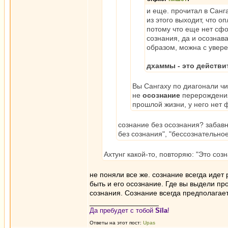
и еще. прочитал в Санг
из этого выходит, что 
потому что еще нет сф
сознания, да и осознава
образом, можна с увере
дхаммы - это действи
Вы Сангаху по диагонали чи
не
осознание
перерождения
прошлой жизни, у него нет
сознание без осознания? заба
без сознания", "бессознательно
Ахтунг какой-то, повторяю: "Это со
не поняли все же. сознание всегда идет
быть и его осознание. Где вы выдели пр
сознания. Сознание всегда предполагает, 
_________________
Да пребудет с тобой
Sīla
!
Ответы на этот пост:
Upas