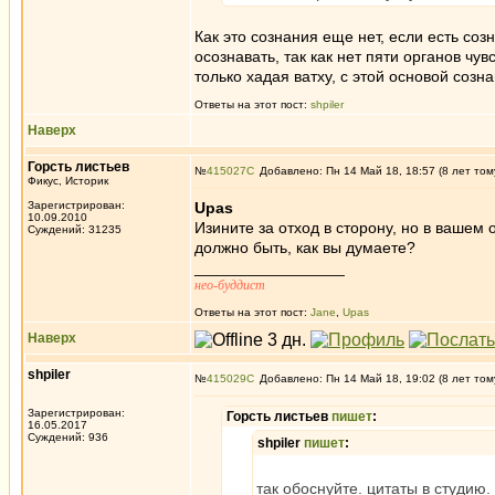
Как это сознания еще нет, если есть со
осознавать, так как нет пяти органов чу
только хадая ватху, с этой основой созн
Ответы на этот пост:
shpiler
Наверх
Горсть листьев
№
415027
Добавлено: Пн 14 Май 18, 18:57 (8 лет том
Фикус, Историк
Зарегистрирован:
Upas
10.09.2010
Изините за отход в сторону, но в вашем
Суждений: 31235
должно быть, как вы думаете?
_________________
нео-буддист
Ответы на этот пост:
Jane
,
Upas
Наверх
shpiler
№
415029
Добавлено: Пн 14 Май 18, 19:02 (8 лет том
Зарегистрирован:
Горсть листьев
пишет
:
16.05.2017
Суждений: 936
shpiler
пишет
:
так обоснуйте. цитаты в студию.