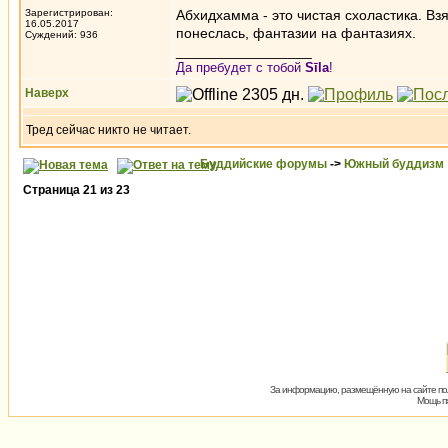
Зарегистрирован:
Абхидхамма - это чистая схоластика. Вз
16.05.2017
понеслась, фантазии на фантазиях.
Суждений: 936
_________________
Да пребудет с тобой
Sīla
!
Наверх
Тред сейчас никто не читает.
Буддийские форумы
->
Южный буддизм
Страница
21
из
23
За информацию, размещённую на сайте пол
Мощь пх