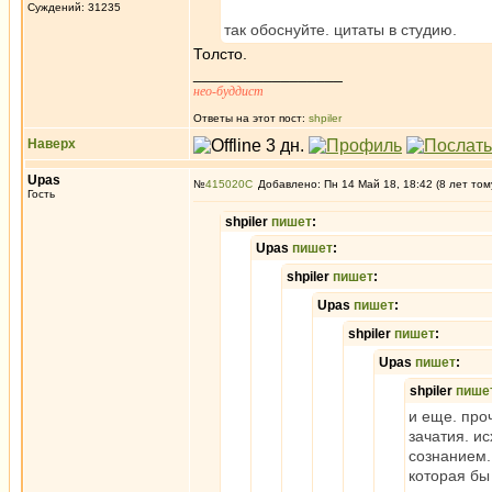
Суждений: 31235
так обоснуйте. цитаты в студию.
Толсто.
_________________
нео-буддист
Ответы на этот пост:
shpiler
Наверх
Upas
№
415020
Добавлено: Пн 14 Май 18, 18:42 (8 лет том
Гость
shpiler
пишет
:
Upas
пишет
:
shpiler
пишет
:
Upas
пишет
:
shpiler
пишет
:
Upas
пишет
:
shpiler
пише
и еще. про
зачатия. и
сознанием.
которая бы