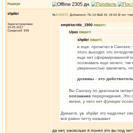
Наверх
shpiler
№
415007
Добавлено: Пн 14 Май 18, 18:04 (8 лет том
Зарегистрирован:
empiriocritic_1900
пишет
:
16.05.2017
Суждений: 936
Upas
пишет
:
shpiler
пишет
:
и еще. прочитал в Сангахе,
этого выходит, что оплодот
еще нет сформированной не
осознавать еще нечего, так 
уверенностью заключить, чт
дхаммы - это действител
Вы Сангаху по диагонали читает
осознание
перерождения. Это с
жизни, у него нет функции осоз
Думаете, ув. shpiler это наделяет см
всё равно читту называет.
да нет, насколько я понял это вы под чит