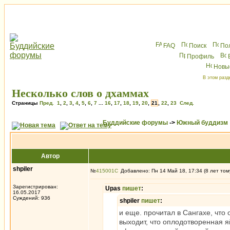
FAQ
Поиск
По
Профиль
Новы
В этом разд
Несколько слов о дхаммах
Страницы
Пред.
1
,
2
,
3
,
4
,
5
,
6
,
7
...
16
,
17
,
18
,
19
,
20
,
21
,
22
,
23
След.
Буддийские форумы
->
Южный буддизм
Автор
shpiler
№
415001
Добавлено: Пн 14 Май 18, 17:34 (8 лет том
Зарегистрирован:
Upas
пишет
:
16.05.2017
Суждений: 936
shpiler
пишет
:
и еще. прочитал в Сангахе, что
выходит, что оплодотворенная я