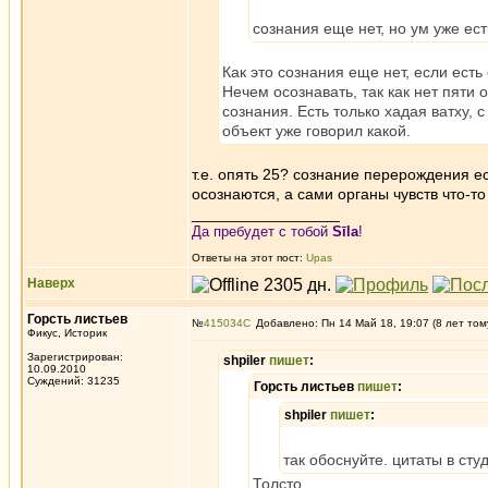
сознания еще нет, но ум уже ес
Как это сознания еще нет, если ест
Нечем осознавать, так как нет пяти
сознания. Есть только хадая ватху, 
объект уже говорил какой.
т.е. опять 25? сознание перерождения ес
осознаются, а сами органы чувств что-то
_________________
Да пребудет с тобой
Sīla
!
Ответы на этот пост:
Upas
Наверх
Горсть листьев
№
415034
Добавлено: Пн 14 Май 18, 19:07 (8 лет том
Фикус, Историк
Зарегистрирован:
shpiler
пишет
:
10.09.2010
Суждений: 31235
Горсть листьев
пишет
:
shpiler
пишет
:
так обоснуйте. цитаты в сту
Толсто.