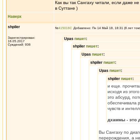
Как вы так Сангаху читали, если даже н
в Суттане )
Наверх
shpiler
№
415016
Добавлено: Пн 14 Май 18, 18:31 (8 лет том
Зарегистрирован:
Upas
пишет
:
16.05.2017
Суждений: 936
shpiler
пишет
:
Upas
пишет
:
shpiler
пишет
:
Upas
пишет
:
shpiler
пишет
:
и еще. прочита
исходя из этог
это абсурд, по
обеспечивала р
чувств и интел
дхаммы - это 
Вы Сангаху по диаг
перерождения, а н