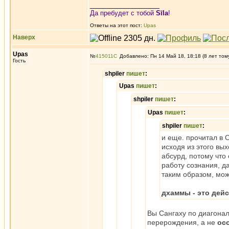
_________________
Да пребудет с тобой
Sīla
!
Ответы на этот пост:
Upas
Наверх
Upas
№
415011
Добавлено: Пн 14 Май 18, 18:18 (8 лет том
Гость
shpiler
пишет
:
Upas
пишет
:
shpiler
пишет
:
Upas
пишет
:
shpiler
пишет
:
и еще. прочитал в 
исходя из этого вы
абсурд, потому чт
работу сознания, да
таким образом, мож
дхаммы - это дей
Вы Сангаху по диагонал
перерождения, а не
ос