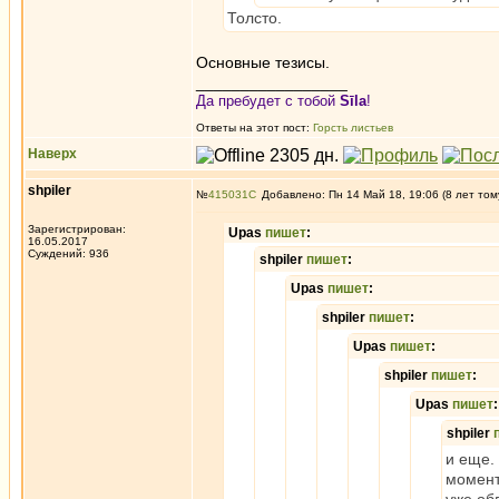
Толсто.
Основные тезисы.
_________________
Да пребудет с тобой
Sīla
!
Ответы на этот пост:
Горсть листьев
Наверх
shpiler
№
415031
Добавлено: Пн 14 Май 18, 19:06 (8 лет том
Зарегистрирован:
Upas
пишет
:
16.05.2017
Суждений: 936
shpiler
пишет
:
Upas
пишет
:
shpiler
пишет
:
Upas
пишет
:
shpiler
пишет
:
Upas
пишет
:
shpiler
и еще.
момент