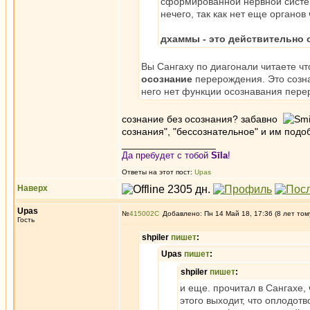
сформированной нервной систем
нечего, так как нет еще органов
дхаммы - это действительно 
Вы Сангаху по диагонали читаете чт
осознание
перерождения. Это созна
него нет функции осознавания пере
сознание без осознания? забавно
сознания", "бессознательное" и им под
_________________
Да пребудет с тобой
Sīla
!
Ответы на этот пост:
Upas
Наверх
Upas
№
415002
Добавлено: Пн 14 Май 18, 17:36 (8 лет том
Гость
shpiler
пишет
:
Upas
пишет
:
shpiler
пишет
:
и еще. прочитал в Сангахе,
этого выходит, что оплодот