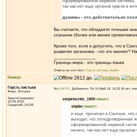
сформированной нервной системы, к
так как нет еще органов чувств и ин
дхаммы - это действительно схо
Вы считаете, что обладаете точными зна
сознание (более или менее примитивное
Кроме того, если и допустить, что в Сан
развития организма - что это меняет? Н
_________________
Границы мира - это границы языка
Ответы на этот пост:
Горсть листьев
,
shpiler
Наверх
Горсть листьев
№
414970
Добавлено: Пн 14 Май 18, 16:32 (8 лет том
Фикус, Историк
Зарегистрирован:
empiriocritic_1900
пишет
:
10.09.2010
Суждений: 31236
shpiler
пишет
:
и еще. прочитал в Сангахе, что
выходит, что оплодотворенная я
сформированной нервной систем
нечего, так как нет еще органов