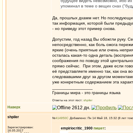
будущее видеть невозможно, ибо их 
упоминал в теме о вещих снах ("буд
Да, прошлых дхамм нет. Но последующие
так информация, которой были предыдущ
- но приведу этот пример снова.
Допустим, год назад Вы обожгли руку. Се
непосредственно, как боль ожога пережи
яркие (очень приятные или очень неприя
осталась какая-то одна деталь (восприн
соображения по поводу этой центрально
прямо сейчас. При этом, даже если гово
её представляете именно так, как она в
следовавшими друг за другом моментами 
уже конкретным содержанием эта характ
_________________
Границы мира - это границы языка
Ответы на этот пост:
shpiler
Наверх
shpiler
№
414950
Добавлено: Пн 14 Май 18, 15:32 (8 лет том
Зарегистрирован:
empiriocritic_1900
пишет
:
16.05.2017