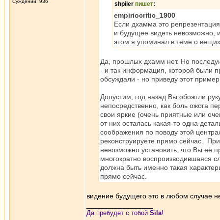
Суждений: 936
shpiler
пишет
:
empiriocritic_1900
Если дхамма это репрезентация 
и будущее видеть невозможно, и
этом я упоминал в теме о вещих
Да, прошлых дхамм нет. Но последу
- и так информация, которой были 
обсуждали - но приведу этот пример
Допустим, год назад Вы обожгли руку
непосредственно, как боль ожога пе
свои яркие (очень приятные или оче
от них осталась какая-то одна дета
соображения по поводу этой центра
реконструируете прямо сейчас. При 
невозможно установить, что Вы её п
многократно воспроизводившаяся сл
должна быть именно такая характер
прямо сейчас.
видение будущего это в любом случае не
_________________
Да пребудет с тобой
Sīla
!