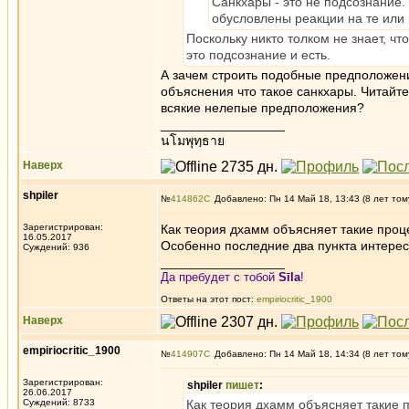
Санкхары - это не подсознание.
обусловлены реакции на те или
Поскольку никто толком не знает, ч
это подсознание и есть.
А зачем строить подобные предположени
объяснения что такое санкхары. Читайте
всякие нелепые предположения?
_________________
นโมพุทฺธาย
Наверх
shpiler
№
414862
Добавлено: Пн 14 Май 18, 13:43 (8 лет том
Зарегистрирован:
Как теория дхамм объясняет такие проц
16.05.2017
Особенно последние два пункта интерес
Суждений: 936
_________________
Да пребудет с тобой
Sīla
!
Ответы на этот пост:
empiriocritic_1900
Наверх
empiriocritic_1900
№
414907
Добавлено: Пн 14 Май 18, 14:34 (8 лет том
Зарегистрирован:
shpiler
пишет
:
26.06.2017
Суждений: 8733
Как теория дхамм объясняет такие 