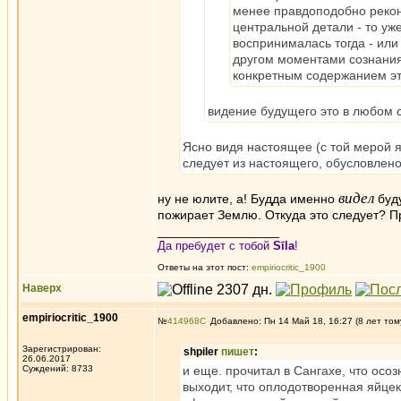
менее правдоподобно рекон
центральной детали - то уж
воспринималась тогда - или
другом моментами сознания 
конкретным содержанием эт
видение будущего это в любом с
Ясно видя настоящее (с той мерой я
следует из настоящего, обусловлен
видел
ну не юлите, а! Будда именно
буд
пожирает Землю. Откуда это следует? Пр
_________________
Да пребудет с тобой
Sīla
!
Ответы на этот пост:
empiriocritic_1900
Наверх
empiriocritic_1900
№
414968
Добавлено: Пн 14 Май 18, 16:27 (8 лет том
Зарегистрирован:
shpiler
пишет
:
26.06.2017
Суждений: 8733
и еще. прочитал в Сангахе, что осо
выходит, что оплодотворенная яйцек