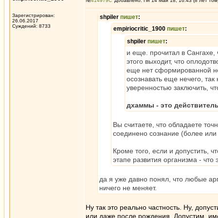
№
414979
Добавлено: Пн 14 Май 18, 16:43 (8 лет том
Зарегистрирован:
shpiler
пишет
:
26.06.2017
Суждений: 8733
empiriocritic_1900
пишет
:
shpiler
пишет
:
и еще. прочитал в Сангахе,
этого выходит, что оплодот
еще нет сформированной не
осознавать еще нечего, так 
уверенностью заключить, чт
дхаммы - это действител
Вы считаете, что обладаете точ
соединено сознание (более или
Кроме того, если и допустить, ч
этапе развития организма - что
да я уже давно понял, что любые а
ничего не меняет.
Ну так это реально частность. Ну, допус
или даже после рождения. Допустим, име