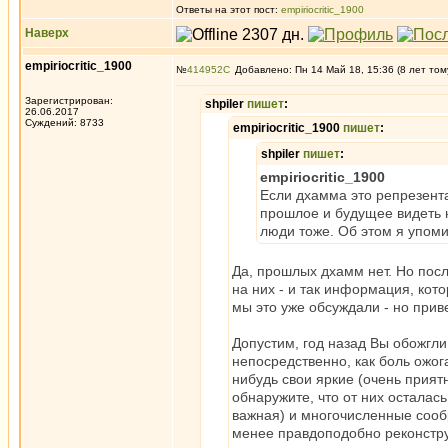
Ответы на этот пост:
empiriocritic_1900
Наверх
empiriocritic_1900
№
414952
Добавлено: Пн 14 Май 18, 15:36 (8 лет том
Зарегистрирован:
shpiler
пишет
:
26.06.2017
Суждений: 8733
empiriocritic_1900
пишет
:
shpiler
пишет
:
empiriocritic_1900
Если дхамма это репрезента
прошлое и будущее видеть н
люди тоже. Об этом я упоми
Да, прошлых дхамм нет. Но пос
на них - и так информация, ко
мы это уже обсуждали - но прив
Допустим, год назад Вы обожгли 
непосредственно, как боль ожог
нибудь свои яркие (очень прият
обнаружите, что от них осталась
важная) и многочисленные сооб
менее правдоподобно реконстру