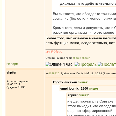
дхаммы - это действительно 
Вы считаете, что обладаете точными
сознание (более или менее примити
Кроме того, если и допустить, что в
развития организма - что это меняе
Более того, высказанное мнение целико
есть функция мозга, следовательно, нет 
_________________
нео-буддист
Ответы на этот пост:
shpiler
,
shpiler
Наверх
shpiler
№
414972
Добавлено: Пн 14 Май 18, 16:38 (8 лет том
Зарегистрирован:
Горсть листьев
пишет
:
16.05.2017
Суждений: 936
empiriocritic_1900
пишет
:
shpiler
пишет
:
и еще. прочитал в Сангахе,
этого выходит, что оплодот
еще нет сформированной не
осознавать еще нечего, так 