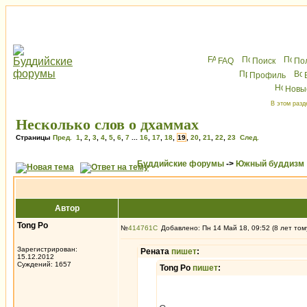
FAQ
Поиск
По
Профиль
Новы
В этом разд
Несколько слов о дхаммах
Страницы
Пред.
1
,
2
,
3
,
4
,
5
,
6
,
7
...
16
,
17
,
18
,
19
,
20
,
21
,
22
,
23
След.
Буддийские форумы
->
Южный буддизм
Автор
Tong Po
№
414761
Добавлено: Пн 14 Май 18, 09:52 (8 лет том
Зарегистрирован:
Рената
пишет
:
15.12.2012
Суждений: 1657
Tong Po
пишет
: