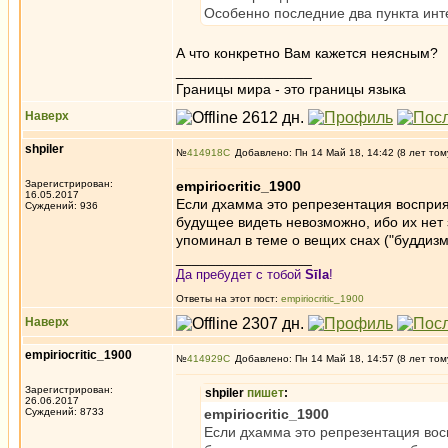
Особенно последние два пункта инт
А что конкретно Вам кажется неясным?
_________________
Границы мира - это границы языка
Наверх
shpiler
№
414918
Добавлено: Пн 14 Май 18, 14:42 (8 лет том
Зарегистрирован:
empiriocritic_1900
16.05.2017
Если дхамма это репрезентация восприят
Суждений: 936
будущее видеть невозможно, ибо их нет 
упоминал в теме о вещих снах ("буддизм
_________________
Да пребудет с тобой
Sīla
!
Ответы на этот пост:
empiriocritic_1900
Наверх
empiriocritic_1900
№
414929
Добавлено: Пн 14 Май 18, 14:57 (8 лет том
Зарегистрирован:
shpiler
пишет
:
26.06.2017
Суждений: 8733
empiriocritic_1900
Если дхамма это репрезентация восп