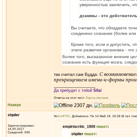
уверенностью заключить, чт
дхаммы - это действител
Вы считаете, что обладаете точ
соединено сознание (более или
Кроме того, если и допустить, ч
этапе развития организма - что
Более того, высказанное мнение це
сознание есть функция мозга, следов
С возникновени
так считал сам Будда:
прекращением имени-и-формы прои
_________________
Да пребудет с тобой
Sīla
!
Ответы на этот пост:
Горсть листьев
Наверх
shpiler
№
414975
Добавлено: Пн 14 Май 18, 16:39 (8 лет том
Зарегистрирован:
empiriocritic_1900
пишет
:
16.05.2017
Суждений: 936
shpiler
пишет
: