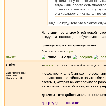
детали - то уже невозможно уст
тогда - или просто есть много
сознания установка, что тут до
эта характеристика наполняется
видение будущего это в любом случа
Ясно видя настоящее (с той мерой яснос
следует из настоящего, обусловлено на
_________________
Границы мира - это границы языка
Ответы на этот пост:
shpiler
Наверх
shpiler
№
414955
Добавлено: Пн 14 Май 18, 15:37 (8 лет том
Зарегистрирован:
и еще. прочитал в Сангахе, что осознан
16.05.2017
оплодотворенная яйцеклетка уже облада
Суждений: 936
системы, которая бы обеспечивала работу
интеллекта. таким образом, можна с уве
дхаммы - это действительно схоласт
_________________
Да пребудет с тобой
Sīla
!