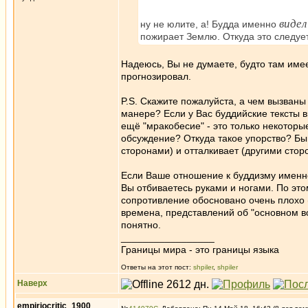
виде
ну не юлите, а! Будда именно
пожирает Землю. Откуда это следует
Надеюсь, Вы не думаете, будто там имее
прогнозировал.
P.S. Скажите пожалуйста, а чем вызван
манере? Если у Вас буддийские тексты 
ещё "мракобесие" - это только некоторы
обсуждение? Откуда такое упорство? Быв
сторонами) и отталкивает (другими стор
Если Ваше отношение к буддизму именно т
Вы отбиваетесь руками и ногами. По это
сопротивление обосновано очень плохо 
времена, представлений об "основном в
понятно.
_________________
Границы мира - это границы языка
Ответы на этот пост:
shpiler
,
shpiler
Наверх
empiriocritic_1900