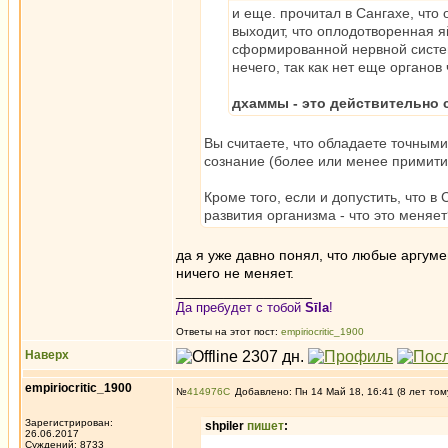
и еще. прочитал в Сангахе, что
выходит, что оплодотворенная я
сформированной нервной систем
нечего, так как нет еще органов
дхаммы - это действительно 
Вы считаете, что обладаете точными
сознание (более или менее примити
Кроме того, если и допустить, что в
развития организма - что это меняе
да я уже давно понял, что любые аргум
ничего не меняет.
_________________
Да пребудет с тобой
Sīla
!
Ответы на этот пост:
empiriocritic_1900
Наверх
empiriocritic_1900
№
414976
Добавлено: Пн 14 Май 18, 16:41 (8 лет том
Зарегистрирован:
shpiler
пишет
:
26.06.2017
Суждений: 8733