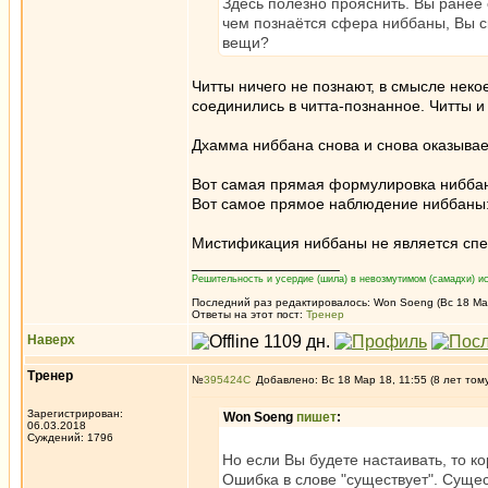
Здесь полезно прояснить. Вы ранее с
чем познаётся сфера ниббаны, Вы ск
вещи?
Читты ничего не познают, в смысле неко
соединились в читта-познанное. Читты и
Дхамма ниббана снова и снова оказывае
Вот самая прямая формулировка ниббаны
Вот самое прямое наблюдение ниббаны: 
Мистификация ниббаны не является спе
_________________
Решительность и усердие (шила) в невозмутимом (самадхи) ис
Последний раз редактировалось: Won Soeng (Вс 18 Мар 
Ответы на этот пост:
Тренер
Наверх
Тренер
№
395424
Добавлено: Вс 18 Мар 18, 11:55 (8 лет том
Зарегистрирован:
Won Soeng
пишет
:
06.03.2018
Суждений: 1796
Но если Вы будете настаивать, то к
Ошибка в слове "существует". Сущес