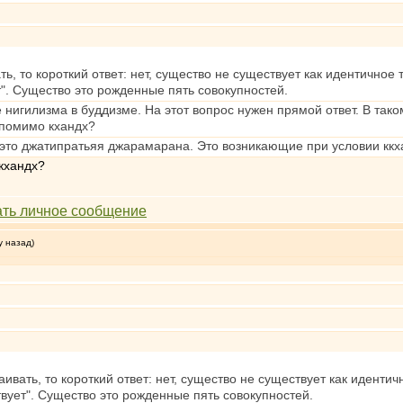
ть, то короткий ответ: нет, существо не существует как идентично
". Существо это рожденные пять совокупностей.
 нигилизма в буддизме. На этот вопрос нужен прямой ответ. В таком
 помимо кхандх?
 это джатипратьяя джарамарана. Это возникающие при условии ккх
кхандх?
у назад)
аивать, то короткий ответ: нет, существо не существует как идент
вует". Существо это рожденные пять совокупностей.