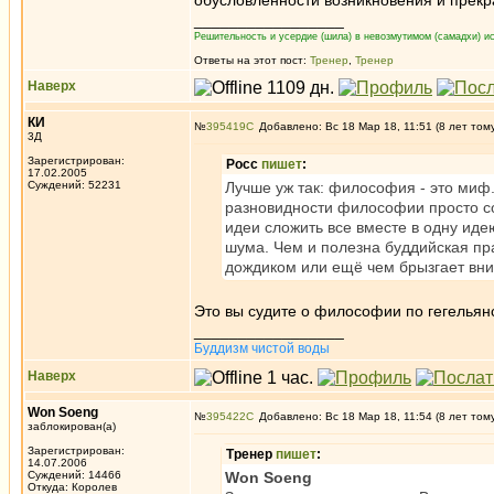
обусловленности возникновения и прек
_________________
Решительность и усердие (шила) в невозмутимом (самадхи) ис
Ответы на этот пост:
Тренер
,
Тренер
Наверх
КИ
№
395419
Добавлено: Вс 18 Мар 18, 11:51 (8 лет том
3Д
Зарегистрирован:
Росс
пишет
:
17.02.2005
Суждений: 52231
Лучше уж так: философия - это миф.
разновидности философии просто со
идеи сложить все вместе в одну идею
шума. Чем и полезна буддийская пра
дождиком или ещё чем брызгает в
Это вы судите о философии по гегельянс
_________________
Буддизм чистой воды
Наверх
Won Soeng
№
395422
Добавлено: Вс 18 Мар 18, 11:54 (8 лет том
заблокирован(а)
Зарегистрирован:
Тренер
пишет
:
14.07.2006
Суждений: 14466
Won Soeng
Откуда: Королев