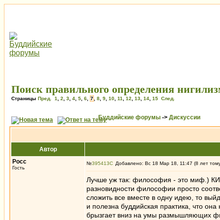
Поиск правильного определения нигилиз
Страницы
Пред.
1
,
2
,
3
,
4
,
5
,
6
,
7
,
8
,
9
,
10
,
11
,
12
,
13
,
14
,
15
След.
Буддийские форумы
->
Дискуссии
Автор
Росс
№
395413
Добавлено: Вс 18 Мар 18, 11:47 (8 лет том
Гость
Лучше уж так: философия - это миф.) КИ
разновидности философии просто соотве
сложить все вместе в одну идею, то выйд
и полезна буддийская практика, что она
брызгает вниз на умы размышляющих 