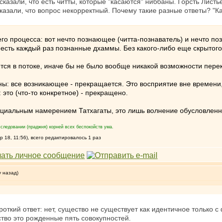
казали, что есть читты, которые "касаются" ниббаны. Горсть Листь
азали, что вопрос некорректный. Почему такие разные ответы? "Ка
его процесса: вот нечто познающее (читта-познаватель) и нечто п
 есть каждый раз познанные дхаммы. Без какого-либо еще скрытого
тся в потоке, иначе бы не было вообще никакой возможности пере
: все возникающее - прекращается. Это восприятие вне времени,
это (что-то конкретное) - прекращено.
циальным намерением Татхагаты, это лишь волнение обусловленно
следовании (праджня) корней всех беспокойств ума.
18, 11:56), всего редактировалось 1 раз
у назад)
ороткий ответ: нет, существо не существует как идентичное только
тво это рожденные пять совокупностей.