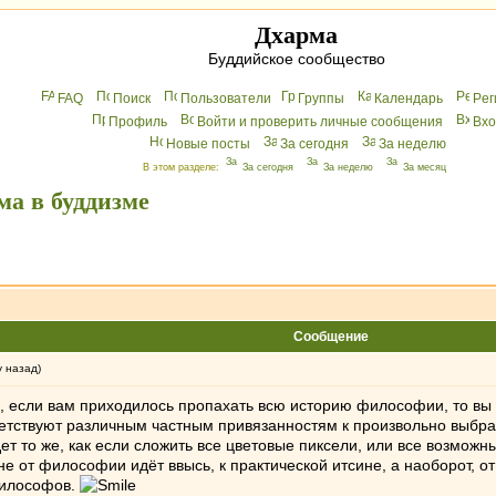
Дхарма
Буддийское сообщество
FAQ
Поиск
Пользователи
Группы
Календарь
Peг
Профиль
Войти и проверить личные сообщения
Вхo
Новые посты
За сегодня
За неделю
В этом разделе:
За сегодня
За неделю
За месяц
ма в буддизме
Сообщение
у назад)
, если вам приходилось пропахать всю историю философии, то вы 
тствуют различным частным привязанностям к произвольно выбран
ет то же, как если сложить все цветовые пиксели, или все возможн
 не от философии идёт ввысь, к практической итсине, а наоборот,
философов.