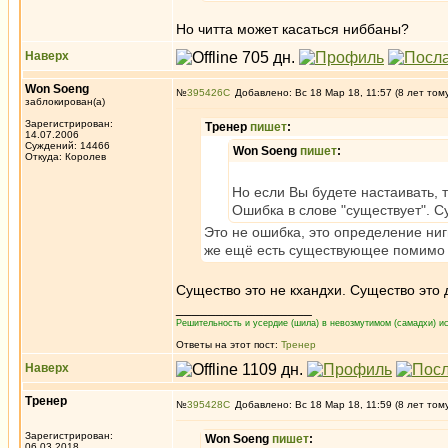
Но читта может касаться ниббаны?
Наверх
Won Soeng
№
395426
Добавлено: Вс 18 Мар 18, 11:57 (8 лет том
заблокирован(а)
Зарегистрирован:
Тренер
пишет
:
14.07.2006
Суждений: 14466
Won Soeng
пишет
:
Откуда: Королев
Но если Вы будете настаивать, 
Ошибка в слове "существует". С
Это не ошибка, это определение ниги
же ещё есть существующее помимо 
Существо это не кхандхи. Существо это
_________________
Решительность и усердие (шила) в невозмутимом (самадхи) ис
Ответы на этот пост:
Тренер
Наверх
Тренер
№
395428
Добавлено: Вс 18 Мар 18, 11:59 (8 лет том
Зарегистрирован:
Won Soeng
пишет
:
06.03.2018