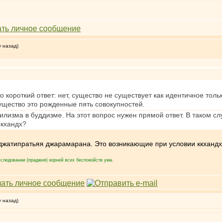
у назад)
то короткий ответ: нет, существо не существует как идентичное то
ущество это рожденные пять совокупностей.
лизма в буддизме. На этот вопрос нужен прямой ответ. В таком слу
кхандх?
 джатипратьяя джарамарана. Это возникающие при условии ккхандх
следовании (праджня) корней всех беспокойств ума.
у назад)