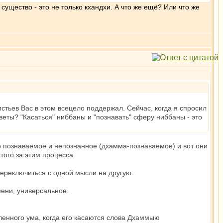
существо - это не только кхандхи. А что же ещё? Или что же
истьев Вас в этом всецело поддержал. Сейчас, когда я спросил
веты? "Касаться" ниббаны и "познавать" сферу ниббаны - это
то познаваемое и непознанное (дхамма-познаваемое) и вот они
того за этим процесса.
переключиться с одной мысли на другую.
ени, универсальное.
енного ума, когда его касаются слова Дхаммыю