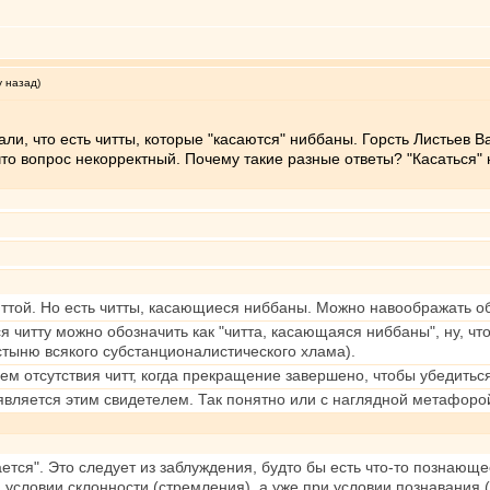
у назад)
ли, что есть читты, которые "касаются" ниббаны. Горсть Листьев В
то вопрос некорректный. Почему такие разные ответы? "Касаться"
ттой. Но есть читты, касающиеся ниббаны. Можно навоображать об 
читту можно обозначить как "читта, касающаяся ниббаны", ну, чт
устыню всякого субстанционалистического хлама).
лем отсутствия читт, когда прекращение завершено, чтобы убедит
вляется этим свидетелем. Так понятно или с наглядной метафоро
тся". Это следует из заблуждения, будто бы есть что-то познающее
и условии склонности (стремления), а уже при условии познавания