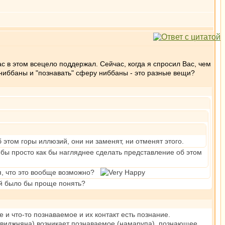
ас в этом всецело поддержал. Сейчас, когда я спросил Вас, чем
 ниббаны и "познавать" сферу ниббаны - это разные вещи?
этом горы иллюзий, они ни заменят, ни отменят этого.
обы просто как бы нагляднее сделать представление об этом
ься, что это вообще возможно?
й было бы проще понять?
 и что-то познаваемое и их контакт есть познание.
 (виджняна) возникает познаваемое (намарупа), познающее