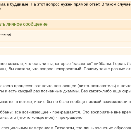
а в буддизме. На этот вопрос нужен прямой ответ. В таком случае 
?
у назад)
ее сказали, что есть читты, которые "касаются" ниббаны. Горсть Л
ны, Вы сказали, что вопрос некорректный. Почему такие разные от
некоего процесса: вот нечто познающее (читта-познаватель) и неч
ты и есть каждый раз познанные дхаммы. Без какого-либо еще скры
ывается в потоке, иначе бы не было вообще никакой возможности 
баны: все возникающее - прекращается. Это восприятие вне врем
ы: это (что-то конкретное) - прекращено.
 специальным намерением Татхагаты, это лишь волнение обусловл