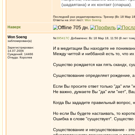
(шадаятана) и их контакт (спарша).
Последний раз редактировалось: Тренер (Вс 18 Мар 18,
Ответы на этот пост:
Won Soeng
Наверх
Won Soeng
№
395417
Добавлено: Вс 18 Мар 18, 11:50 (8 лет том
заблокирован(а)
Зарегистрирован:
И в медитации Вы находите не понимани
14.07.2006
Между читтой и ниббаной есть то, что и
Суждений: 14466
Откуда: Королев
Существо рождается как пять скандх, су
Существование определяет рождение, а
Если Вы просите ответ только "да" или "н
Не важно, думаете Вы "да" или "нет", 
Когда Вы зададите правильный вопрос, н
Но если Вы будете настаивать, то корот
Ошибка в слове "существует". Существо 
Существование и несуществование - это