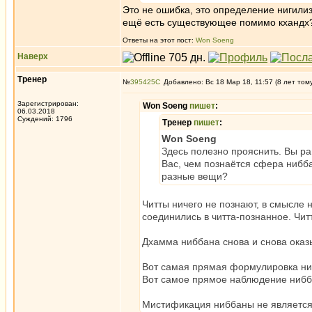
Это не ошибка, это определение нигилизм
ещё есть существующее помимо кхандх
Ответы на этот пост:
Won Soeng
Наверх
Тренер
№
395425
Добавлено: Вс 18 Мар 18, 11:57 (8 лет том
Зарегистрирован:
Won Soeng
пишет
:
06.03.2018
Суждений: 1796
Тренер
пишет
:
Won Soeng
Здесь полезно прояснить. Вы ран
Вас, чем познаётся сфера нибба
разные вещи?
Читты ничего не познают, в смысле 
соединились в читта-познанное. Чит
Дхамма ниббана снова и снова оказ
Вот самая прямая формулировка ниб
Вот самое прямое наблюдение ниббан
Мистификация ниббаны не является