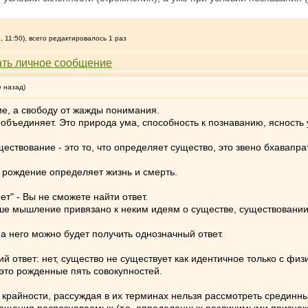
 11:50), всего редактировалось 1 раз
у назад)
е, а свободу от жажды понимания.
х объединяет. Это природа ума, способность к познаванию, ясность 
ществование - это то, что определяет существо, это звено бхавапр
 рождение определяет жизнь и смерть.
ет" - Вы не сможете найти ответ.
Ваше мышление привязано к неким идеям о существе, существовании
а него можно будет получить однозначный ответ.
кий ответ: нет, существо не существует как идентичное только с ф
это рожденные пять совокупностей.
 крайности, рассуждая в их терминах нельзя рассмотреть срединны