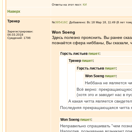
Ответы на этот пост:
КИ
Наверх
Тренер
№
395416
Добавлено: Вс 18 Мар 18, 11:49 (8 лет том
Зарегистрирован:
Won Soeng
06.03.2018
Здесь полезно прояснить. Вы ранее сказа
Суждений: 1796
познаётся сфера ниббаны, Вы сказали, ч
Горсть листьев
пишет
:
Тренер
пишет
:
Горсть листьев
пишет
:
Won Soeng
пишет
:
Ниббана не является чи
Всё верно: прекращающуюся 
(хотя это и заводит нас в п
А какая читта является свидете
Последняя прекращающаяся читта я
Won Soeng
пишет
:
Неправильно спрашивать "чем познае
Напротив, познавание возникает пр