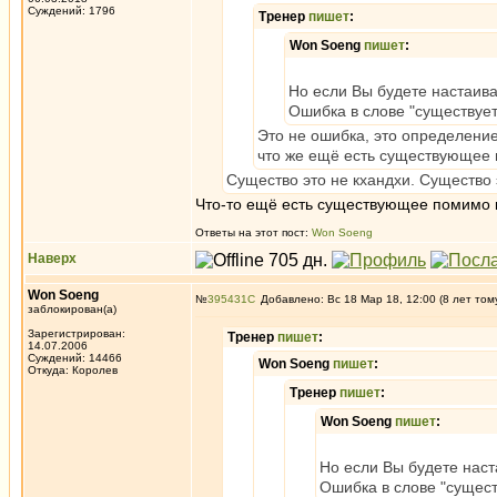
Суждений: 1796
Тренер
пишет
:
Won Soeng
пишет
:
Но если Вы будете настаива
Ошибка в слове "существует
Это не ошибка, это определение
что же ещё есть существующее
Существо это не кхандхи. Существо
Что-то ещё есть существующее помимо 
Ответы на этот пост:
Won Soeng
Наверх
Won Soeng
№
395431
Добавлено: Вс 18 Мар 18, 12:00 (8 лет том
заблокирован(а)
Зарегистрирован:
Тренер
пишет
:
14.07.2006
Суждений: 14466
Won Soeng
пишет
:
Откуда: Королев
Тренер
пишет
:
Won Soeng
пишет
:
Но если Вы будете наст
Ошибка в слове "сущест