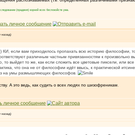
ращения распознаваемых (т.е. определенных различимыми признак
следовании (праджня) корней всех беспокойств ума.
у назад)
) КИ, если вам приходилось пропахать всю историю философии, то
ответствуют различным частным привязанностям к произвольно выб
, то выйдет то же, как если сложить все цветовые пиксели, или вс
ктика, что она не от философии идёт ввысь, к практической итсине
низ на умы размышляющих философов.
тву. А это ведь, как судить о всех людях по шизофреникам.
у назад)