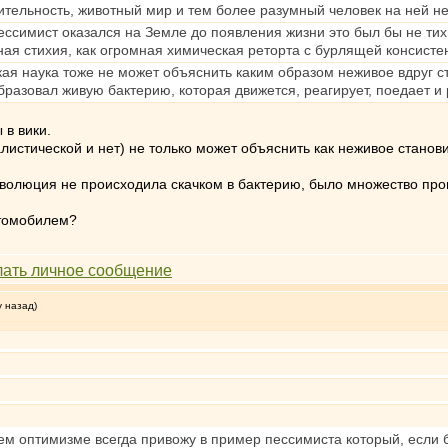
тительность, животный мир и тем более разумный человек на ней н
ссимист оказался на Земле до появления жизни это был бы не тих
я стихия, как огромная химическая реторта с бурлящей консист
ая наука тоже не может объяснить каким образом неживое вдруг с
бразовал живую бактерию, которая движется, реагирует, поедает и
 в вики.
истической и нет) не только может объяснить как неживое станови
х эволюция не происходила скачком в бактерию, было множество п
автомобилем?
у назад)
м оптимизме всегда привожу в пример пессимиста который, если б