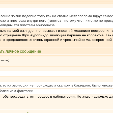
овение жизни подобно тому как на свалке металлолома вдруг само
зе и гипотезах внутри него (гипотез - потому что никто же не при
евидны эти гипотезы абиогенеза.
олько на мой взгляд они описывают внешний механизм построения 
про отрицание Шри Ауробиндо эволюции Дарвина не корректна. Так
 это представляется очень странной и чрезвычайно маловероятной 
у назад)
от, то их эволюция не происходила скачком в бактерию, было множ
 более чем фантазии
чтобы воссоздать тот процесс в лаборатории. Не знаю насколько да