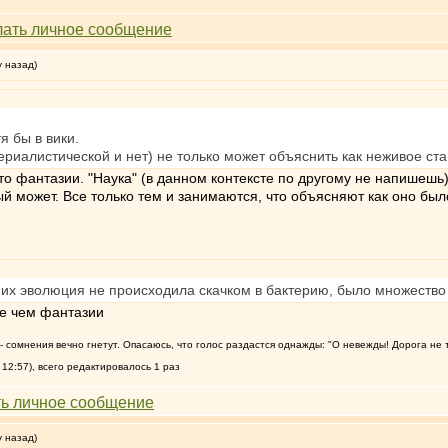
у назад)
я бы в вики.
риалистической и нет) не только может объяснить как неживое ста
-то фантазии. "Наука" (в данном контексте по другому не напишешь
ый может. Все только тем и занимаются, что объясняют как оно был
то их эволюция не происходила скачком в бактерию, было множест
ее чем фантазии
т, - сомнения вечно гнетут. Опасаюсь, что голос раздастся однажды: "О невежды! Дорога не 
12:57), всего редактировалось 1 раз
у назад)