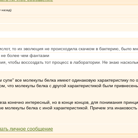
у назад)
ислот, то их эволюция не происходила скачком в бактерию, было 
ь не более чем фантазии
ия, чтобы воссоздать тот процесс в лаборатории. Не знаю наскольк
ом супе" все молекулы белка имеют одинаковую характеристику по 
ом, что молекулы белка с другой характеристикой были привнесены и
неза конечно интересный, но в конце концов, для понимания принци
е молекулы белка с иной характеристикой. Причем эта инаковость н