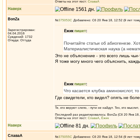
Ответы на этот пост:
СлаваА
Наверх
BonZa
№
375053
Добавлено: Сб 20 Янв 18, 12:52 (9 лет том
Зарегистрирован:
Ёжик
пишет
:
04.04.2016
Суждений: 1732
Откуда: Oттyдa
Почитайте статьи об абиогенезе. Хот
Материалистическая наука (а немате
Это не объяснение - это всего лишь чьи
Я тоже могу много чего объяснить, кажд
Ёжик
пишет
:
Что касается клубка аминокислот, 
Где свидетели, кто видел? опять не бол
_________________
Те, кто веруют слепо, - пути не найдут. Тех, кто мысли
Последний раз редактировалось: BonZa (Сб 20 Янв 18, 
Ответы на этот пост:
СлаваА
,
Ёжик
Наверх
СлаваА
№
375055
Добавлено: Сб 20 Янв 18, 12:54 (9 лет том