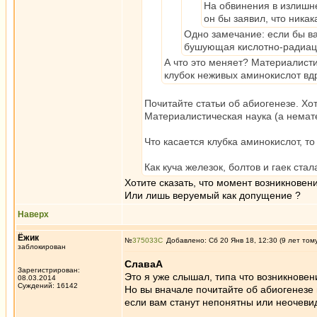
На обвинения в излишне
он бы заявил, что ника
Одно замечание: если бы ва
бушующая кислотно-радиаци
А что это меняет? Материалисти
клубок неживых аминокислот вдр
Почитайте статьи об абиогенезе. Хот
Материалистическая наука (а немате
Что касается клубка аминокислот, 
Как куча железок, болтов и гаек ст
Хотите сказать, что момент возникнове
Или лишь веруемый как допущение ?
Наверх
Ёжик
№
375033
Добавлено: Сб 20 Янв 18, 12:30 (9 лет том
заблокирован
СлаваА
Зарегистрирован:
Это я уже слышал, типа что возникнове
08.03.2014
Суждений: 16142
Но вы вначале почитайте об абиогенезе и
если вам станут непонятны или неочевид