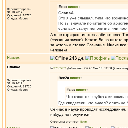
Ёжик
пишет
:
Зарегистрирован:
31.10.2017
СлаваА
Суждений: 18720
Это я уже слышал, типа что возникн
Откуда: Москва
Но вы вначале почитайте об абиогене
если вам станут непонятны или неоч
А я не отрицаю гипотезы абиогенеза. Т
(сознания жизни). Кстати Ваша цитата 
за которым стояло Сознание. Иначе все
человека.
Наверх
СлаваА
№
375057
Добавлено: Сб 20 Янв 18, 12:58 (9 лет том
BonZa
пишет
:
Зарегистрирован:
31.10.2017
Суждений: 18720
Откуда: Москва
Ёжик
пишет
:
Что касается клубка аминокисл
Где свидетели, кто видел? опять не
Сейчас в науке проводят исследования, 
нибудь не получится.
Ответы на этот пост:
Ёжик