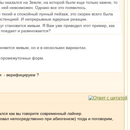
ы оказался на Земле, на которой были еще только камни, то
а ней невозможен. Однако все это появилось.
 тихий и спокойный лунный пейзаж, это скорее всего была
истенцией. И непрерывные ядерные реакции.
уг становится живым. Я Вам уже приводил этот пример, как
, поедает и размножается?
новится живым, но и в нескольких вариантах.
во промежуточных форм.
ни - верифицируем ?
ался как вы говорите современный лайнер.
твовал непосредственно при абиогенезе) тогда и поговорим,