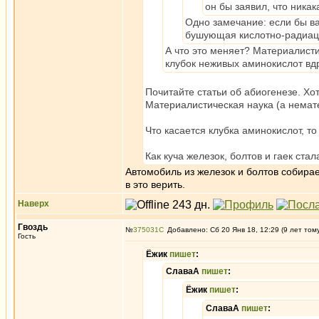
он бы заявил, что ника
Одно замечание: если бы ва
бушующая кислотно-радиаци
А что это меняет? Материалисти
клубок неживых аминокислот вдр
Почитайте статьи об абиогенезе. Хот
Материалистическая наука (а немате
Что касается клубка аминокислот, 
Как куча железок, болтов и гаек ст
Автомобиль из железок и болтов собира
в это верить.
Наверх
Гвоздь
№
375031
Добавлено: Сб 20 Янв 18, 12:29 (9 лет том
Гость
Ёжик
пишет
:
СлаваА
пишет
:
Ёжик
пишет
:
СлаваА
пишет
: