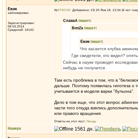
Ёжик
№
375074
Добавлено: Сб 20 Янв 18, 13:34 (9 лет том
заблокирован
СлаваА
пишет
:
Зарегистрирован:
08.03.2014
BonZa
пишет
:
Суждений: 16142
Ёжик
пишет
:
Что касается клубка аминок
Где свидетели, кто видел? опят
Сейчас в науке проводят исследован
нибудь не получится.
Там есть проблема в том, что в "белков
дальше. Поэтому появилась гипотеза о т
учитывается в модели варки "бульона".
Дело в том еще, что этот вопрос абиоге
части того откуда взялись дополнительны
или правого вращения.
Ответы на этот пост:
Гвоздь
Наверх