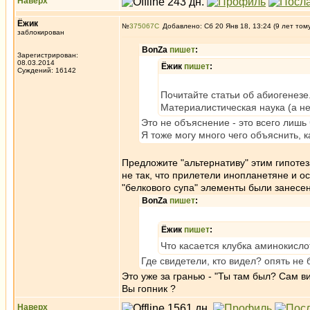
Наверх
Ёжик
№
375067
Добавлено: Сб 20 Янв 18, 13:24 (9 лет том
заблокирован
BonZa
пишет
:
Зарегистрирован:
08.03.2014
Ёжик
пишет
:
Суждений: 16142
Почитайте статьи об абиогенезе.
Материалистическая наука (а не
Это не объяснение - это всего лишь
Я тоже могу много чего объяснить, 
Предложите "альтернативу" этим гипотез
не так, что прилетели инопланетяне и 
"белкового супа" элементы были занесе
BonZa
пишет
:
Ёжик
пишет
:
Что касается клубка аминокисл
Где свидетели, кто видел? опять не
Это уже за гранью - "Ты там был? Сам в
Вы гопник ?
Наверх