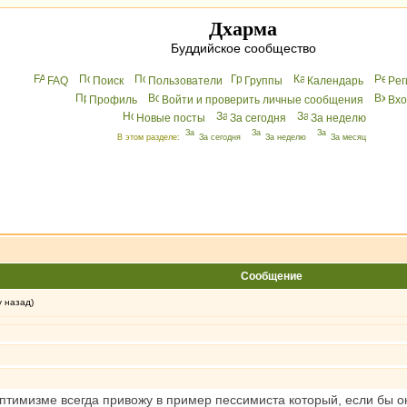
Дхарма
Буддийское сообщество
FAQ
Поиск
Пользователи
Группы
Календарь
Peг
Профиль
Войти и проверить личные сообщения
Вхo
Новые посты
За сегодня
За неделю
В этом разделе:
За сегодня
За неделю
За месяц
Сообщение
у назад)
тимизме всегда привожу в пример пессимиста который, если бы ок