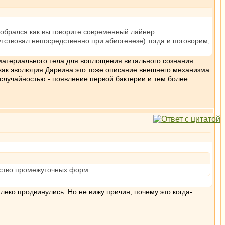
собрался как вы говорите современный лайнер.
сутствовал непосредственно при абиогенезе) тогда и поговорим,
материального тела для воплощения витального сознания
 как эволюция Дарвина это тоже описание внешнего механизма
случайностью - появление первой бактерии и тем более
ество промежуточных форм.
леко продвинулись. Но не вижу причин, почему это когда-