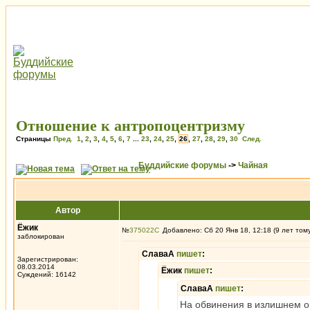
Отношение к антропоцентризму
Страницы
Пред.
1
,
2
,
3
,
4
,
5
,
6
,
7
...
23
,
24
,
25
,
26
,
27
,
28
,
29
,
30
След.
Буддийские форумы
->
Чайная
Автор
Ёжик
№
375022
Добавлено: Сб 20 Янв 18, 12:18 (9 лет том
заблокирован
СлаваА
пишет
:
Зарегистрирован:
08.03.2014
Ёжик
пишет
:
Суждений: 16142
СлаваА
пишет
:
На обвинения в излишнем оп