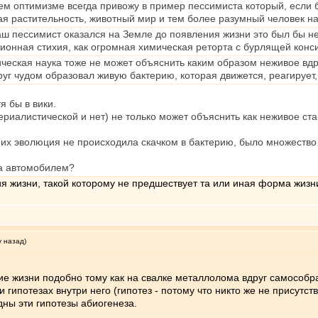
м оптимизме всегда привожу в пример пессимиста который, если б
кая растительность, животный мир и тем более разумный человек н
ш пессимист оказался на Земле до появления жизни это был бы не
онная стихия, как огромная химическая реторта с бурлящей конс
ческая наука тоже не может объяснить каким образом неживое вдр
уг чудом образовал живую бактерию, которая движется, реагирует
я бы в вики.
риалистической и нет) не только может объяснить как неживое ста
то их эволюция не происходила скачком в бактерию, было множест
ала автомобилем?
ния жизни, такой которому не предшествует та или иная форма жиз
у назад)
ние жизни подобно тому как на свалке металлолома вдруг самособр
 гипотезах внутри него (гипотез - потому что никто же не присутс
ны эти гипотезы абиогенеза.