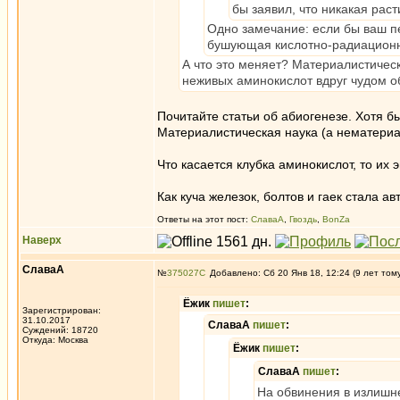
бы заявил, что никакая рас
Одно замечание: если бы ваш пе
бушующая кислотно-радиационна
А что это меняет? Материалистическ
неживых аминокислот вдруг чудом о
Почитайте статьи об абиогенезе. Хотя бы
Материалистическая наука (а нематериал
Что касается клубка аминокислот, то и
Как куча железок, болтов и гаек стала 
Ответы на этот пост:
СлаваА
,
Гвоздь
,
BonZa
Наверх
СлаваА
№
375027
Добавлено: Сб 20 Янв 18, 12:24 (9 лет том
Ёжик
пишет
:
Зарегистрирован:
31.10.2017
СлаваА
пишет
:
Суждений: 18720
Откуда: Москва
Ёжик
пишет
:
СлаваА
пишет
:
На обвинения в излишне