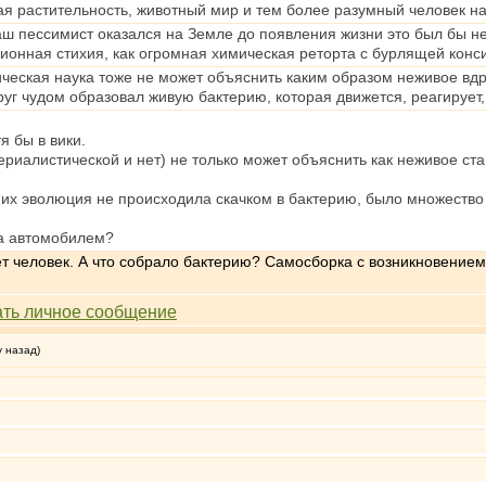
кая растительность, животный мир и тем более разумный человек н
ш пессимист оказался на Земле до появления жизни это был бы не
онная стихия, как огромная химическая реторта с бурлящей конс
ческая наука тоже не может объяснить каким образом неживое вдр
уг чудом образовал живую бактерию, которая движется, реагирует
я бы в вики.
риалистической и нет) не только может объяснить как неживое ста
то их эволюция не происходила скачком в бактерию, было множест
ала автомобилем?
ет человек. А что собрало бактерию? Самосборка с возникновени
у назад)