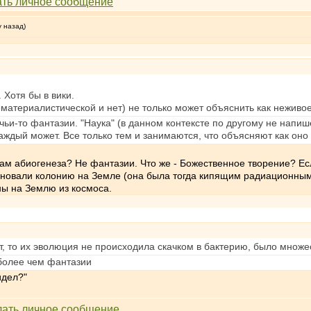
у назад)
 Хотя бы в вики.
материалистической и нет) не только может объяснить как неживое
 чьи-то фантазии. "Наука" (в данном контексте по другому не напи
каждый может. Все только тем и занимаются, что объясняют как оно
ам абиогенеза? Не фантазии. Что же - Божественное творение? Есл
основали колонию на Земле (она была тогда кипящим радиационны
ны на Землю из космоса.
от, то их эволюция не происходила скачком в бактерию, было множ
 более чем фантазии
идел?"