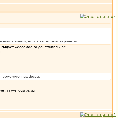
новится живым, но и в нескольких вариантах.
) выдает желаемое за действительное.
о.
во промежуточных форм.
там и не тут!" (Омар Хайям)