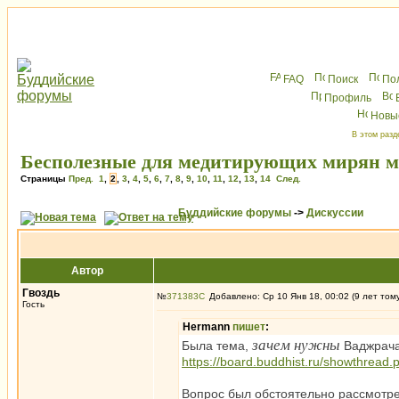
FAQ
Поиск
По
Профиль
Новы
В этом разд
Бесполезные для медитирующих мирян м
Страницы
Пред.
1
,
2
,
3
,
4
,
5
,
6
,
7
,
8
,
9
,
10
,
11
,
12
,
13
,
14
След.
Буддийские форумы
->
Дискуссии
Автор
Гвоздь
№
371383
Добавлено: Ср 10 Янв 18, 00:02 (9 лет том
Гость
Hermann
пишет
:
зачем нужны
Была тема,
Ваджрача
https://board.buddhist.ru/showthread
Вопрос был обстоятельно рассмотре