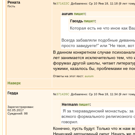
Рената
№
371422
Добавлено: Ср 10 Янв 18, 11:18 (9 лет том
Гость
aurum
пишет
:
Гвоздь
пишет
:
Которая есть не что иное как В
Всегда забавляли подобные диванны
просто завидуете!" или "Не твоя, вот 
В данном конкретном случае психоанали
лет занимается исключительно тем, что 
форумах другой школы, читает литератур
чужими, казалось бы, проблемами не пон
Ответы на этот пост:
aurum
Наверх
Герда
№
371426
Добавлено: Ср 10 Янв 18, 11:34 (9 лет том
Hermann
пишет
:
Зарегистрирован:
02.05.2017
Я за тхеравадинский монастырь: за 
Суждений: 98
всякого формального религиозного о
говорил.
Конечно, пусть будут. Только что ж нам
Ненецкий автономный округ. Начать же л