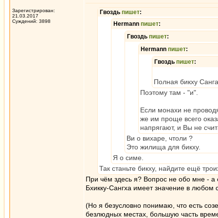
Зарегистрирован:
Гвоздь
пишет
:
21.03.2017
Суждений: 3898
Hermann
пишет
:
Гвоздь
пишет
:
Hermann
пишет
:
Гвоздь
пишет
:
Полная бикху Санга 
Поэтому там - "и".
Если монахи не провод
же им проще всего оказ
напрягают, и Вы не счи
Ви о вихаре, чтоли ?
Это жилища для бикху.
Я о симе.
Так станьте бикху, найдите ещё трои
При чём здесь я? Вопрос не обо мне - 
Бхикку-Сангха имеет значение в любом с
(Но я безусловно понимаю, что есть соз
безлюдных местах, большую часть време