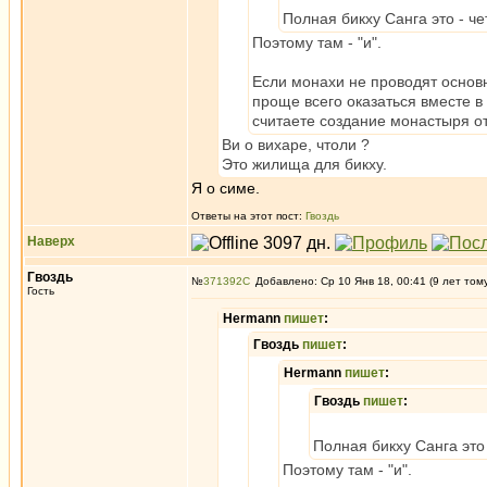
Полная бикху Санга это - че
Поэтому там - "и".
Если монахи не проводят основ
проще всего оказаться вместе в
считаете создание монастыря о
Ви о вихаре, чтоли ?
Это жилища для бикху.
Я о симе.
Ответы на этот пост:
Гвоздь
Наверх
Гвоздь
№
371392
Добавлено: Ср 10 Янв 18, 00:41 (9 лет том
Гость
Hermann
пишет
:
Гвоздь
пишет
:
Hermann
пишет
:
Гвоздь
пишет
:
Полная бикху Санга это 
Поэтому там - "и".