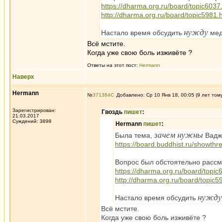
https://dharma.org.ru/board/topic6037
http://dharma.org.ru/board/topic5981.
нужду
Настало время обсудить
мед
Всё мстите.
Когда уже свою боль изживёте ?
Ответы на этот пост:
Hermann
Наверх
Hermann
№
371384
Добавлено: Ср 10 Янв 18, 00:05 (9 лет том
Зарегистрирован:
Гвоздь
пишет
:
21.03.2017
Суждений: 3898
Hermann
пишет
:
зачем нужны
Была тема,
Вадж
https://board.buddhist.ru/showth
Вопрос был обстоятельно рассм
https://dharma.org.ru/board/topic
http://dharma.org.ru/board/topic5
нужду
Настало время обсудить
Всё мстите.
Когда уже свою боль изживёте ?