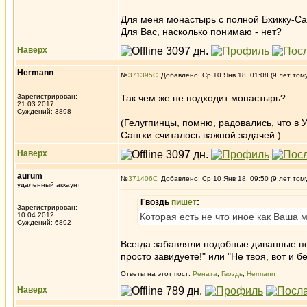
Для меня монастырь с полной Бхикку-Сан
Для Вас, насколько понимаю - нет?
Наверх
Hermann
№
371395
Добавлено: Ср 10 Янв 18, 01:08 (9 лет том
Зарегистрирован:
Так чем же не подходит монастырь?
21.03.2017
Суждений: 3898
(Гелугпинцы, помню, радовались, что в
Сангхи считалось важной задачей.)
Наверх
aurum
№
371406
Добавлено: Ср 10 Янв 18, 09:50 (9 лет том
удаленный аккаунт
Гвоздь
пишет
:
Зарегистрирован:
10.04.2012
Которая есть не что иное как Ваша 
Суждений: 6892
Всегда забавляли подобные диванные пс
просто завидуете!" или "Не твоя, вот и бе
Ответы на этот пост:
Рената
,
Гвоздь
,
Hermann
Наверх