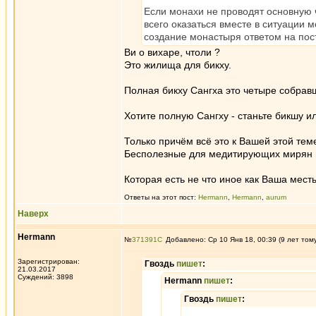
Если монахи не проводят основную 
всего оказаться вместе в ситуации 
создание монастыря ответом на по
Ви о вихаре, чтоли ?
Это жилища для бикху.
Полная бикху Сангха это четыре собравш
Хотите полную Сангху - станьте бикшу и
Только причём всё это к Вашей этой тем
Бесполезные для медитирующих мирян 
Которая есть не что иное как Ваша мест
Ответы на этот пост:
Hermann
,
Hermann
,
aurum
Наверх
Hermann
№
371391
Добавлено: Ср 10 Янв 18, 00:39 (9 лет том
Зарегистрирован:
Гвоздь
пишет
:
21.03.2017
Суждений: 3898
Hermann
пишет
:
Гвоздь
пишет
: