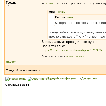
Гвоздь
№
371430
Добавлено: Ср 10 Янв 18, 11:57 (9 лет том
Гость
aurum
пишет
:
Гвоздь
пишет
:
Которая есть не что иное как В
Всегда забавляли подобные диванны
просто завидуете!" или "Не твоя, вот 
Здесь и анализ проводить не нужно.
Всё и так ясно:
https://dharma.org.ru/board/post371376.
Ответы на этот пост:
aurum
,
Hermann
Наверх
Тред сейчас никто не читает.
Буддийские форумы
->
Дискуссии
Страница
2
из
14