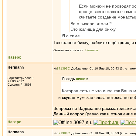
Если монахи не проводят о
проще всего оказаться вмес
считаете создание монасты
Ви о вихаре, чтоли ?
Это жилища для бикху.
Я о симе.
Так станьте бикху, найдите ещё троих, и
Ответы на этот пост:
Hermann
Наверх
Hermann
№
371393
Добавлено: Ср 10 Янв 18, 00:43 (9 лет том
Зарегистрирован:
Гвоздь
пишет
:
21.03.2017
Суждений: 3898
Которая есть не что иное как Ваша 
... и скупая мужская слеза потекла по н
Вопросы по Ваджраяне рассматривались 
Данный вопрос (равно как и отношение 
Наверх
Hermann
№
371394
Добавлено: Ср 10 Янв 18, 00:53 (9 лет том