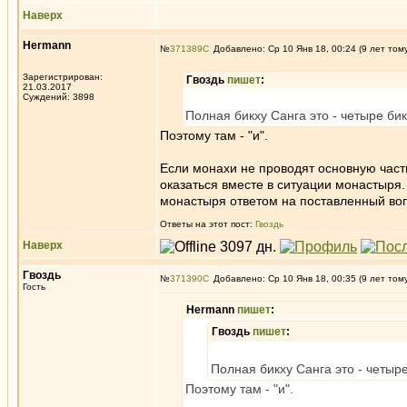
Наверх
Hermann
№
371389
Добавлено: Ср 10 Янв 18, 00:24 (9 лет том
Зарегистрирован:
Гвоздь
пишет
:
21.03.2017
Суждений: 3898
Полная бикху Санга это - четыре бикх
Поэтому там - "и".
Если монахи не проводят основную част
оказаться вместе в ситуации монастыря.
монастыря ответом на поставленный во
Ответы на этот пост:
Гвоздь
Наверх
Гвоздь
№
371390
Добавлено: Ср 10 Янв 18, 00:35 (9 лет том
Гость
Hermann
пишет
:
Гвоздь
пишет
:
Полная бикху Санга это - четыре 
Поэтому там - "и".