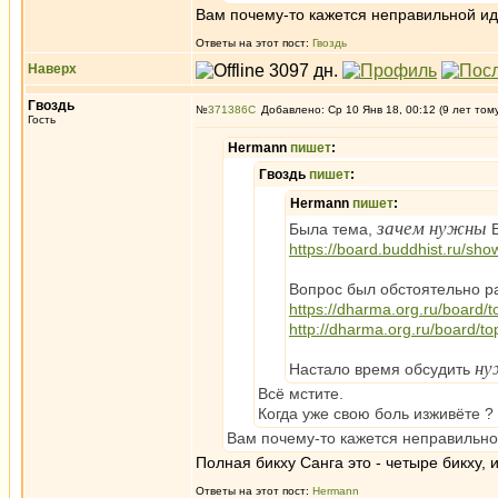
Вам почему-то кажется неправильной ид
Ответы на этот пост:
Гвоздь
Наверх
Гвоздь
№
371386
Добавлено: Ср 10 Янв 18, 00:12 (9 лет том
Гость
Hermann
пишет
:
Гвоздь
пишет
:
Hermann
пишет
:
зачем нужны
Была тема,
В
https://board.buddhist.ru/sh
Вопрос был обстоятельно р
https://dharma.org.ru/board/t
http://dharma.org.ru/board/to
ну
Настало время обсудить
Всё мстите.
Когда уже свою боль изживёте ?
Вам почему-то кажется неправильно
Полная бикху Санга это - четыре бикху, и
Ответы на этот пост:
Hermann