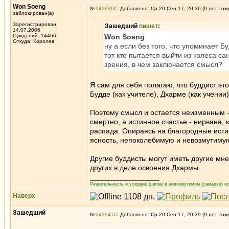
Won Soeng
№
343939
Добавлено: Ср 20 Сен 17, 20:36 (9 лет том
заблокирован(а)
Зарегистрирован:
Зашедший
пишет
:
14.07.2006
Суждений: 14466
Won Soeng
Откуда: Королев
ну а если без того, что упоминает Бу
тот кто пытается выйти из колеса са
зрения, в чем заключается смысл?
Я сам для себя полагаю, что буддист э
Будде (как учителе), Дхарме (как учении)
Поэтому смысл и остается неизменным - 
смертно, а истинное счастье - нирвана,
распада. Опираясь на благородные исти
ясность, непоколебимую и невозмутимую 
Другие буддисты могут иметь другие мне
других в деле освоения Дхармы.
_________________
Решительность и усердие (шила) в невозмутимом (самадхи) ис
Наверх
Зашедший
№
343941
Добавлено: Ср 20 Сен 17, 20:39 (9 лет том