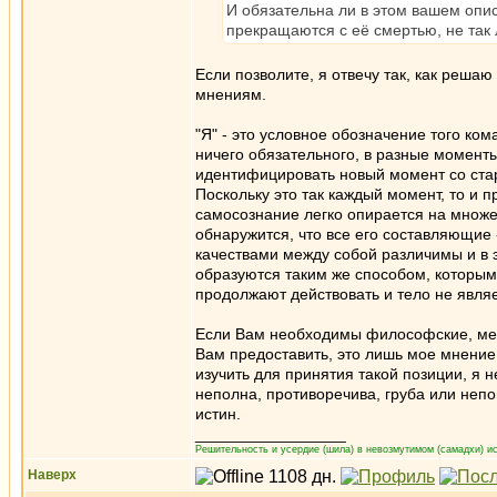
И обязательна ли в этом вашем опис
прекращаются с её смертью, не так
Если позволите, я отвечу так, как решаю
мнениям.
"Я" - это условное обозначение того ком
ничего обязательного, в разные момент
идентифицировать новый момент со стар
Поскольку это так каждый момент, то и
самосознание легко опирается на множес
обнаружится, что все его составляющие
качествами между собой различимы и в 
образуются таким же способом, которым
продолжают действовать и тело не явля
Если Вам необходимы философские, мета
Вам предоставить, это лишь мое мнение 
изучить для принятия такой позиции, я н
неполна, противоречива, груба или неп
истин.
_________________
Решительность и усердие (шила) в невозмутимом (самадхи) ис
Наверх