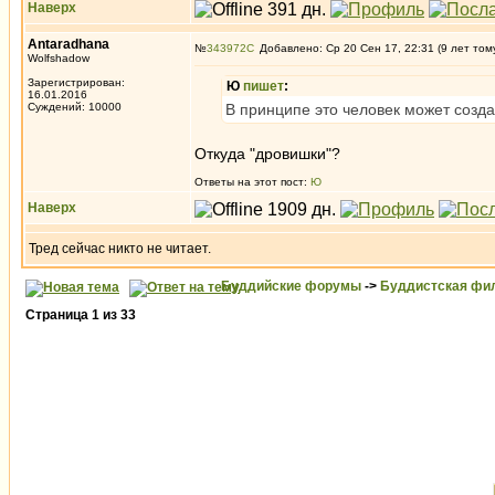
Наверх
Antaradhana
№
343972
Добавлено: Ср 20 Сен 17, 22:31 (9 лет том
Wolfshadow
Зарегистрирован:
Ю
пишет
:
16.01.2016
Суждений: 10000
В принципе это человек может созда
Откуда "дровишки"?
Ответы на этот пост:
Ю
Наверх
Тред сейчас никто не читает.
Буддийские форумы
->
Буддистская фи
Страница
1
из
33