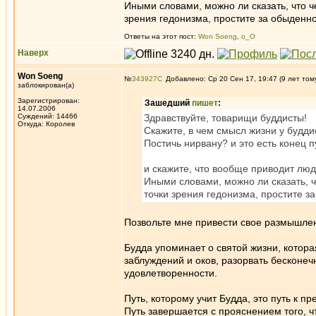
Иными словами, можно ли сказать, что че
зрения гедонизма, простите за обыденн
Ответы на этот пост:
Won Soeng
,
о_О
Наверх
Won Soeng
№
343927
Добавлено: Ср 20 Сен 17, 19:47 (9 лет том
заблокирован(а)
Зарегистрирован:
Зашедший
пишет
:
14.07.2006
Суждений: 14466
Здравствуйте, товарищи буддисты!
Откуда: Королев
Скажите, в чем смысл жизни у буддис
Постичь нирвану? и это есть конец п
и скажите, что вообще приводит люде
Иными словами, можно ли сказать, чт
точки зрения гедонизма, простите з
Позвольте мне привести свое размышлен
Будда упоминает о святой жизни, котора
заблуждений и оков, разорвать бесконе
удовлетворенности.
Путь, которому учит Будда, это путь к 
Путь завершается с прояснением того, 