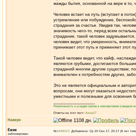
жажды бытия, основанной на вере в то, ч
Человек встает на путь (вступает в поток
устремление или побуждение, беспокойс
страдания за счастье. Увидев так, челов
значимость чего-то, перед всем остальн
страдание, такой человек задумывается, 
человек видит, что умеренность, внимат
принимает этот путь и применяет этот п
Такой человек видит, что кайф, наслажд
являются грубыми, достигаются большим
страданий многим другим существам, поэ
внимателен к потребностям других, заб
Это не является официальным и автори
вопросам, они могут оказаться недоста
уместными и полезными для освоения б
_________________
Решительность и усердие (шила) в невозмутимом (самадхи) ис
Ответы на этот пост:
Анна17
Наверх
Ёжик
№
343931
Добавлено: Ср 20 Сен 17, 20:17 (9 лет том
заблокирован