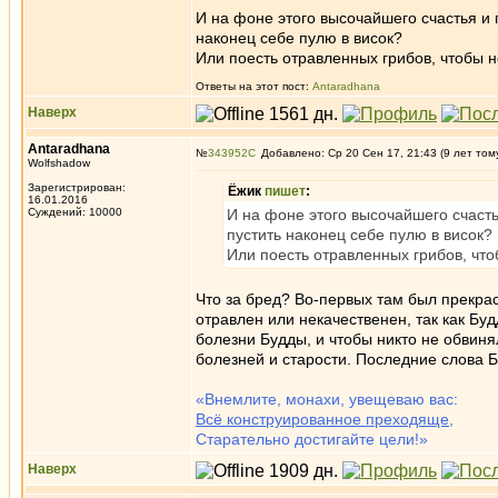
И на фоне этого высочайшего счастья и 
наконец себе пулю в висок?
Или поесть отравленных грибов, чтобы н
Ответы на этот пост:
Antaradhana
Наверх
Antaradhana
№
343952
Добавлено: Ср 20 Сен 17, 21:43 (9 лет том
Wolfshadow
Зарегистрирован:
Ёжик
пишет
:
16.01.2016
Суждений: 10000
И на фоне этого высочайшего счасть
пустить наконец себе пулю в висок?
Или поесть отравленных грибов, что
Что за бред? Во-первых там был прекра
отравлен или некачественен, так как Бу
болезни Будды, и чтобы никто не обвиня
болезней и старости. Последние слова 
«Внемлите, монахи, увещеваю вас:
Всё конструированное преходяще
,
Старательно достигайте цели!»
Наверх