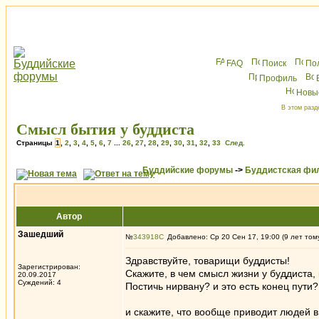
FAQ
Поиск
По
Профиль
Новы
В этом разд
Смысл бытия у буддиста
Страницы
1
,
2
,
3
,
4
,
5
,
6
,
7
...
26
,
27
,
28
,
29
,
30
,
31
,
32
,
33
След.
Буддийские форумы
->
Буддистская фи
Автор
Зашедший
№
343918
Добавлено: Ср 20 Сен 17, 19:00 (9 лет том
Здравствуйте, товарищи буддисты!
Зарегистрирован:
Скажите, в чем смысл жизни у буддиста, 
20.09.2017
Суждений: 4
Постичь нирвану? и это есть конец пути?
и скажите, что вообще приводит людей в 