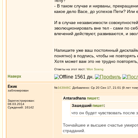
телу?
- В таком случае и нирваны, прекращени
какое дело Васе, до успехов Пети? Или 
И в случае независимости совокупностей
эволюционировать вне тел - сами по себе
влечений действуют, развиваются, и эв
Напишите уже ваш постоянный дисклаймер
понятно) в подпись, чтобы не повторять 
Хотя может вам это не трудно повторять
Ответы на этот пост:
Won Soeng
Наверх
Ёжик
№
343946
Добавлено: Ср 20 Сен 17, 21:01 (9 лет том
заблокирован
Antaradhana
пишет
:
Зарегистрирован:
08.03.2014
Зашедший
пишет
:
Суждений: 16142
что он будет чувствовать после 
Тончайшее и высшее счастье умиротв
страданий.