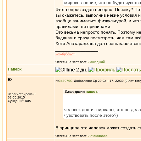
мировоззрение, что он будет чувство
Этот вопрос задан неверно. Почему? По
вы окажетесь, выполнив некие условия и
вообще заниматься физкультурой, и что 
правилами, ни причинами.
Это весьма непросто понять. Поэтому не
буддизм и сразу посмотреть, чем там всё
Хотя Анатарадхана дал очень качествен
_________________
нео-буддист
Ответы на этот пост:
Зашедший
Наверх
Ю
№
343970
Добавлено: Ср 20 Сен 17, 22:30 (9 лет том
Зашедший
пишет
:
Зарегистрирован:
02.05.2015
Суждений: 605
человек достиг нирваны, что он дела
чувствовать после этого?)
В принципе это человек может создать с
Ответы на этот пост:
Antaradhana