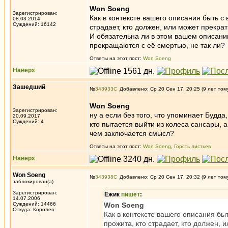
Won Soeng
Зарегистрирован:
Как в контексте вашего описания быть с
08.03.2014
Суждений: 16142
страдает, кто должен, или может прекра
И обязательна ли в этом вашем описании
прекращаются с её смертью, не так ли?
Ответы на этот пост:
Won Soeng
Наверх
Зашедший
№
343933
Добавлено: Ср 20 Сен 17, 20:25 (9 лет том
Won Soeng
Зарегистрирован:
ну а если без того, что упоминает Будда,
20.09.2017
Суждений: 4
кто пытается выйти из колеса сансары, а
чем заключается смысл?
Ответы на этот пост:
Won Soeng
,
Горсть листьев
Наверх
Won Soeng
№
343938
Добавлено: Ср 20 Сен 17, 20:32 (9 лет том
заблокирован(а)
Зарегистрирован:
Ёжик
пишет
:
14.07.2006
Суждений: 14466
Won Soeng
Откуда: Королев
Как в контексте вашего описания бы
прожита, кто страдает, кто должен, 