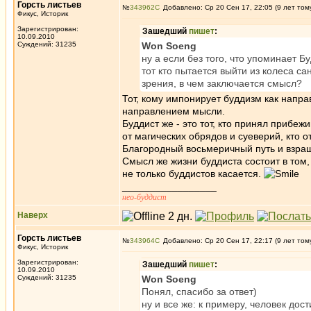
Горсть листьев
№
343962
Добавлено: Ср 20 Сен 17, 22:05 (9 лет том
Фикус, Историк
Зарегистрирован:
Зашедший
пишет
:
10.09.2010
Суждений: 31235
Won Soeng
ну а если без того, что упоминает Бу
тот кто пытается выйти из колеса са
зрения, в чем заключается смысл?
Тот, кому импонирует буддизм как напр
направлением мысли.
Буддист же - это тот, кто принял прибеж
от магических обрядов и суеверий, кто 
Благородный восьмеричный путь и взращ
Смысл же жизни буддиста состоит в том,
не только буддистов касается.
_________________
нео-буддист
Наверх
Горсть листьев
№
343964
Добавлено: Ср 20 Сен 17, 22:17 (9 лет том
Фикус, Историк
Зарегистрирован:
Зашедший
пишет
:
10.09.2010
Суждений: 31235
Won Soeng
Понял, спасибо за ответ)
ну и все же: к примеру, человек дос