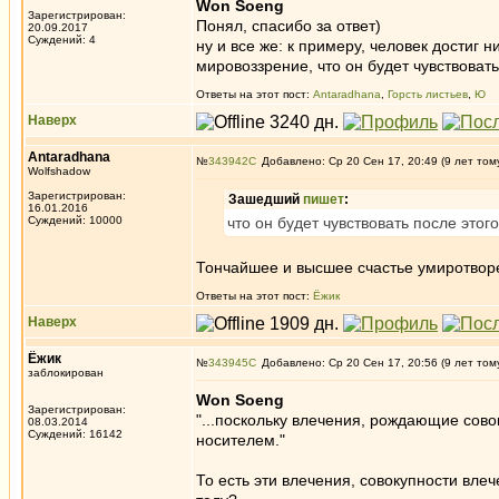
Won Soeng
Зарегистрирован:
Понял, спасибо за ответ)
20.09.2017
Суждений: 4
ну и все же: к примеру, человек достиг н
мировоззрение, что он будет чувствовать
Ответы на этот пост:
Antaradhana
,
Горсть листьев
,
Ю
Наверх
Antaradhana
№
343942
Добавлено: Ср 20 Сен 17, 20:49 (9 лет том
Wolfshadow
Зарегистрирован:
Зашедший
пишет
:
16.01.2016
Суждений: 10000
что он будет чувствовать после этого
Тончайшее и высшее счастье умиротворен
Ответы на этот пост:
Ёжик
Наверх
Ёжик
№
343945
Добавлено: Ср 20 Сен 17, 20:56 (9 лет том
заблокирован
Won Soeng
Зарегистрирован:
"...поскольку влечения, рождающие сов
08.03.2014
Суждений: 16142
носителем."
То есть эти влечения, совокупности вл