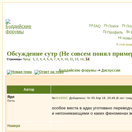
FAQ
Поиск
По
Профиль
Новы
В этом разд
Обсуждение сутр (Не совсем понял приме
Страницы
Пред.
1
,
2
,
3
,
4
,
5
,
6
,
7
,
8
,
9
,
10
,
11
,
12
,
13
,
14
Буддийские форумы
->
Дискуссии
Автор
Ярл
№
401850
Добавлено: Чт 05 Апр 18, 20:48 (8 лет том
Гость
особое места в адах уготовано перевод
и непонимающими о каких феноменах во
Наверх