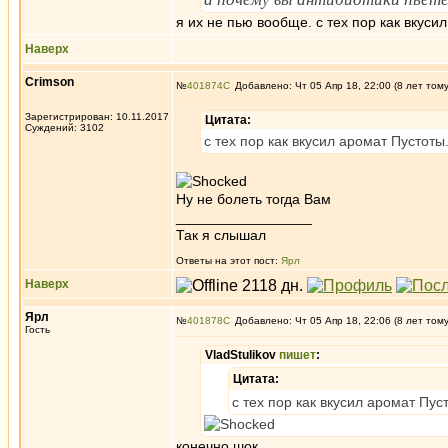
я их не пью вообще. с тех пор как вкус
Наверх
Crimson
№
401874
Добавлено: Чт 05 Апр 18, 22:00 (8 лет том
Зарегистрирован: 10.11.2017
Цитата:
Суждений: 3102
с тех пор как вкусил аромат Пустоты
Ну не болеть тогда Вам
_________________
Так я слышал
Ответы на этот пост:
Ярл
Наверх
Ярл
№
401878
Добавлено: Чт 05 Апр 18, 22:06 (8 лет том
Гость
VladStulikov
пишет
:
Цитата:
с тех пор как вкусил аромат Пус
конечно шок.