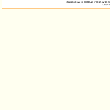
За информацию, размещённую на сайте пол
Мощь пх