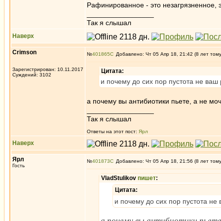
Рафинированное - это незагрязненное, э
_________________
Так я слышал
Наверх
Crimson
№
401865
Добавлено: Чт 05 Апр 18, 21:42 (8 лет том
Зарегистрирован: 10.11.2017
Цитата:
Суждений: 3102
и почему до сих пор пустота не ваш
а почему вы антибиотики пьете, а не мо
_________________
Так я слышал
Ответы на этот пост:
Ярл
Наверх
Ярл
№
401873
Добавлено: Чт 05 Апр 18, 21:56 (8 лет том
Гость
VladStulikov
пишет
:
Цитата:
и почему до сих пор пустота не
а почему вы антибиотики пьет