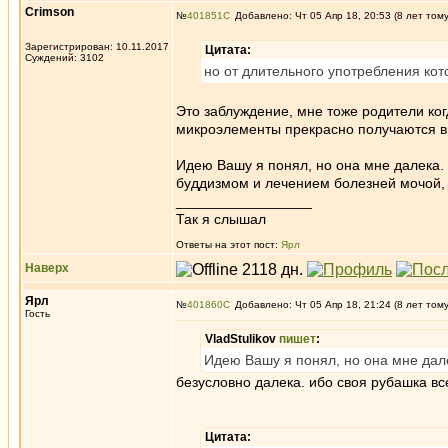
Crimson
№
401851
Добавлено: Чт 05 Апр 18, 20:53 (8 лет том
Зарегистрирован: 10.11.2017
Цитата:
Суждений: 3102
но от длительного употребления ко
Это заблуждение, мне тоже родители когд
микроэлементы прекрасно получаются в
Идею Вашу я понял, но она мне далека
буддизмом и лечением болезней мочой, 
_________________
Так я слышал
Ответы на этот пост:
Ярл
Наверх
Ярл
№
401860
Добавлено: Чт 05 Апр 18, 21:24 (8 лет том
Гость
VladStulikov
пишет
:
Идею Вашу я понял, но она мне дал
безусловно далека. ибо своя рубашка все
Цитата: