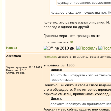
функционированию, совместном
Когда есть скандхи - существа нет.
Конечно, это разные языки описания. И,
перевод с одного на другой.
_________________
Границы мира - это границы языка
Ответы на этот пост:
КИ
Наверх
Adzamaro
№
345965
Добавлено: Вс 01 Окт 17, 16:23 (9 лет тому
empiriocritic_1900
Зарегистрирован: 11.12.2013
Цитата:
Суждений: 1767
Откуда: Москва
То, что Вы цитируете - это не "тез
говорил выше
Понятно. Вы опять в своем стиле ведени
это и обсуждаете. Я не интерпретировал
скрытые смыслы, приписывать собеседни
Цитата:
арахант невозмутимо принимает непо
Арахант у вас сейчас куда-то вне кханд