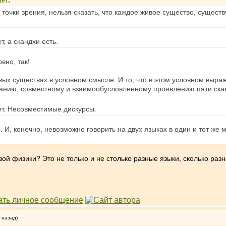
шет
:
 точки зрения, нельзя сказать, что каждое живое существо, сущес
т, а скандхи есть.
вно, так!
ых существах в условном смысле. И то, что в этом условном выраж
нию, совместному и взаимообусловленному проявлению пяти ска
нет. Несовместимые дискурсы.
. И, конечно, невозможно говорить на двух языках в один и тот же 
вой физики? Это не только и не столько разные языки, сколько ра
 назад)