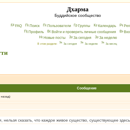
Дхарма
Буддийское сообщество
FAQ
Поиск
Пользователи
Группы
Календарь
Peг
Профиль
Войти и проверить личные сообщения
Вхo
Новые посты
За сегодня
За неделю
В этом разделе:
За сегодня
За неделю
За месяц
тти
Сообщение
 назад)
я, нельзя сказать, что каждое живое существо, существующее здес