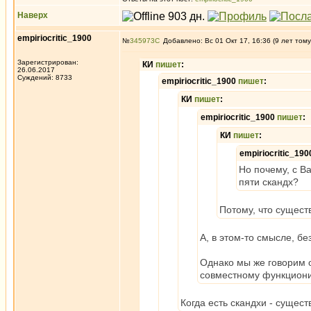
Наверх
empiriocritic_1900
№
345973
Добавлено: Вс 01 Окт 17, 16:36 (9 лет тому
Зарегистрирован:
КИ
пишет
:
26.06.2017
Суждений: 8733
empiriocritic_1900
пишет
:
КИ
пишет
:
empiriocritic_1900
пишет
:
КИ
пишет
:
empiriocritic_19
Но почему, с В
пяти скандх?
Потому, что существ
А, в этом-то смысле, бе
Однако мы же говорим о
совместному функциони
Когда есть скандхи - сущес