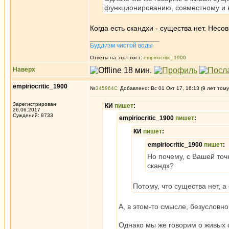
функционированию, совместному и 
Когда есть скандхи - существа нет. Нес
_________________
Буддизм чистой воды
Ответы на этот пост:
empiriocritic_1900
Наверх
empiriocritic_1900
№
345964
Добавлено: Вс 01 Окт 17, 16:13 (9 лет тому
Зарегистрирован:
КИ
пишет
:
26.06.2017
Суждений: 8733
empiriocritic_1900
пишет
:
КИ
пишет
:
empiriocritic_1900
пишет
:
Но почему, с Вашей точ
скандх?
Потому, что существа нет, а 
А, в этом-то смысле, безусловно,
Однако мы же говорим о живых с