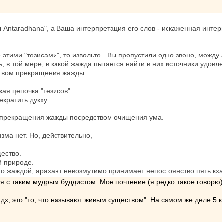
исы Antaradhana", а Ваша интерпретация его слов - искаженная инте
этими "тезисами", то извольте - Вы пропустили одно звено, между з
ть, в той мере, в какой жажда пытается найти в них источники удо
ством прекращения жажды.
ая цепочка "тезисов":
екратить дукху.
ка прекращения жажды посредством очищения ума.
зма нет. Но, действительно,
щество.
й природе.
го жаждой, арахант невозмутимо принимает непостоянство пять кхан
 с таким мудрым буддистом. Мое почтение (я редко такое говорю)
дх, это "то, что
называют
живым существом". На самом же деле 5 кха