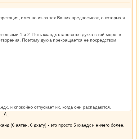
рпретация, именно из-за тех Ваших предпосылок, о которых я
веньями 1 и 2. Пять кхандх становятся дукха в той мере, в
влетворения. Поэтому дукха прекращается не посредством
дх, и спокойно отпускает их, когда они распадаются.
 _/\_
нд (6 аятан, 6 дхату) - это просто 5 кхандх и ничего более.