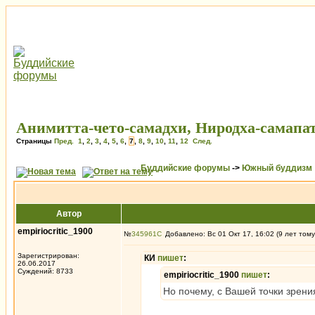
Анимитта-чето-самадхи, Ниродха-самапа
Страницы
Пред.
1
,
2
,
3
,
4
,
5
,
6
,
7
,
8
,
9
,
10
,
11
,
12
След.
Буддийские форумы
->
Южный буддизм
Автор
empiriocritic_1900
№
345961
Добавлено: Вс 01 Окт 17, 16:02 (9 лет тому
Зарегистрирован:
КИ
пишет
:
26.06.2017
Суждений: 8733
empiriocritic_1900
пишет
:
Но почему, с Вашей точки зрени