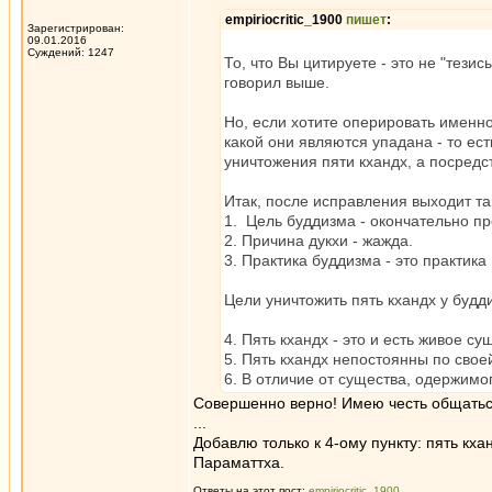
empiriocritic_1900
пишет
:
Зарегистрирован:
09.01.2016
Суждений: 1247
То, что Вы цитируете - это не "тез
говорил выше.
Но, если хотите оперировать именно 
какой они являются упадана - то ес
уничтожения пяти кхандх, а посред
Итак, после исправления выходит так
1. Цель буддизма - окончательно пр
2. Причина дукхи - жажда.
3. Практика буддизма - это практи
Цели уничтожить пять кхандх у будди
4. Пять кхандх - это и есть живое су
5. Пять кхандх непостоянны по свое
6. В отличие от существа, одержимо
Совершенно верно! Имею честь общаться
...
Добавлю только к 4-ому пункту: пять кхан
Параматтха.
Ответы на этот пост:
empiriocritic_1900