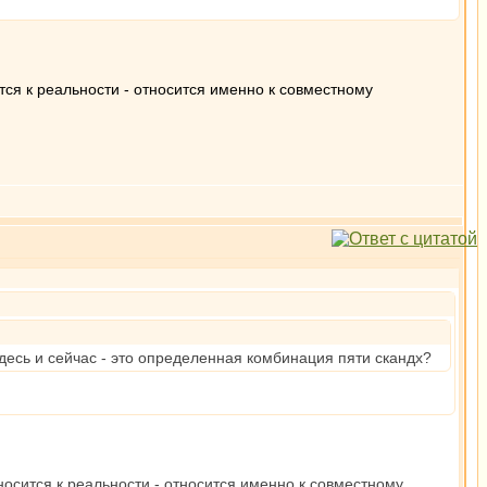
тся к реальности - относится именно к совместному
здесь и сейчас - это определенная комбинация пяти скандх?
носится к реальности - относится именно к совместному