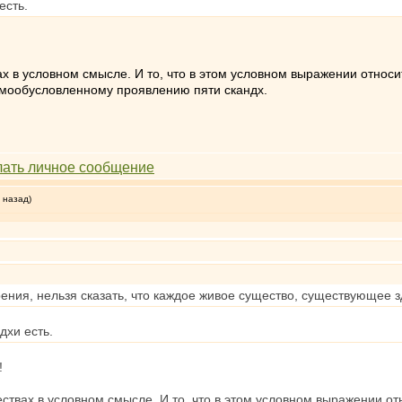
есть.
 в условном смысле. И то, что в этом условном выражении относи
мообусловленному проявлению пяти скандх.
 назад)
рения, нельзя сказать, что каждое живое существо, существующее 
дхи есть.
!
твах в условном смысле. И то, что в этом условном выражении от