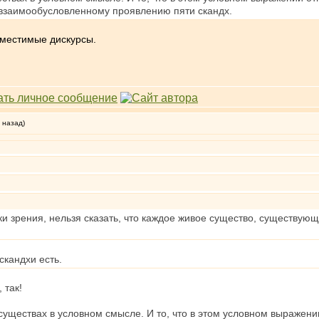
взаимообусловленному проявлению пяти скандх.
овместимые дискурсы.
 назад)
ки зрения, нельзя сказать, что каждое живое существо, существую
скандхи есть.
 так!
уществах в условном смысле. И то, что в этом условном выражении