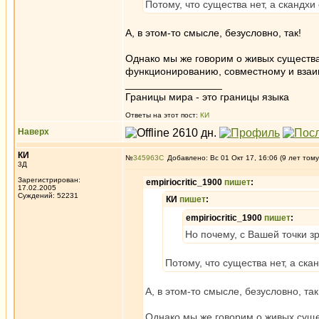
Потому, что существа нет, а скандхи 
А, в этом-то смысле, безусловно, так!
Однако мы же говорим о живых существах
функционированию, совместному и взаи
_________________
Границы мира - это границы языка
Ответы на этот пост:
КИ
Наверх
КИ
№
345963
Добавлено: Вс 01 Окт 17, 16:06 (9 лет тому
3Д
Зарегистрирован:
empiriocritic_1900
пишет
:
17.02.2005
Суждений: 52231
КИ
пишет
:
empiriocritic_1900
пишет
:
Но почему, с Вашей точки з
Потому, что существа нет, а скан
А, в этом-то смысле, безусловно, так
Однако мы же говорим о живых сущес