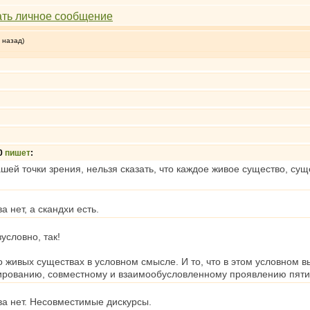
 назад)
00
пишет
:
ашей точки зрения, нельзя сказать, что каждое живое существо, с
а нет, а скандхи есть.
зусловно, так!
 живых существах в условном смысле. И то, что в этом условном в
рованию, совместному и взаимообусловленному проявлению пяти 
тва нет. Несовместимые дискурсы.