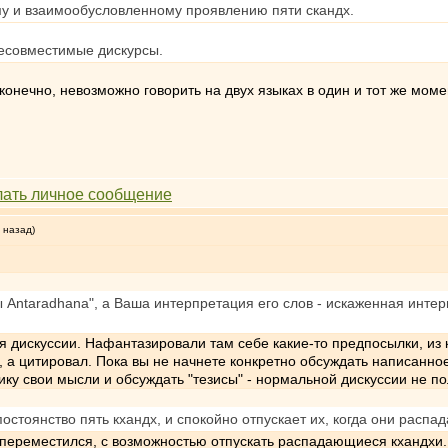
у и взаимообусловленному проявлению пяти скандх.
 Несовместимые дискурсы.
 конечно, невозможно говорить на двух языках в один и тот же моме
 назад)
исы Antaradhana", а Ваша интерпретация его слов - искаженная инте
я дискуссии. Нафантазировали там себе какие-то предпосылки, из
, а цитировал. Пока вы не начнете конкретно обсуждать написанн
ку свои мысли и обсуждать "тезисы" - нормальной дискуссии не по
стоянство пять кхандх, и спокойно отпускает их, когда они распа
х переместился, с возможностью отпускать распадающиеся кхандхи.