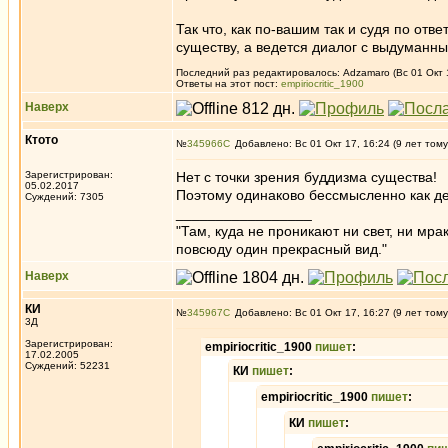
Так что, как по-вашим так и судя по отв
существу, а ведется диалог с выдуманн
Последний раз редактировалось: Adzamaro (Вс 01 Окт 1
Ответы на этот пост:
empiriocritic_1900
Наверх
Ктото
№
345966
Добавлено: Вс 01 Окт 17, 16:24 (9 лет тому
Зарегистрирован:
Нет с точки зрения буддизма существа!
05.02.2017
Поэтому одинаково бессмысленно как дер
Суждений: 7305
_________________
"Там, куда не проникают ни свет, ни мрак
повсюду один прекрасный вид."
Наверх
КИ
№
345967
Добавлено: Вс 01 Окт 17, 16:27 (9 лет тому
3Д
Зарегистрирован:
empiriocritic_1900
пишет
:
17.02.2005
Суждений: 52231
КИ
пишет
:
empiriocritic_1900
пишет
:
КИ
пишет
: