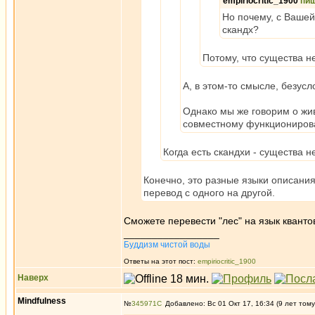
empiriocritic_1900
пи
Но почему, с Вашей
скандх?
Потому, что существа не
А, в этом-то смысле, безусло
Однако мы же говорим о жив
совместному функционирова
Когда есть скандхи - существа 
Конечно, это разные языки описания
перевод с одного на другой.
Сможете перевести "лес" на язык кванто
_________________
Буддизм чистой воды
Ответы на этот пост:
empiriocritic_1900
Наверх
Mindfulness
№
345971
Добавлено: Вс 01 Окт 17, 16:34 (9 лет тому