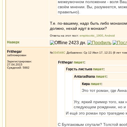
межеумочном положении - воля Ваша
своём мнении. Вы, разумеется, може
правильно).
Т.е. по-вашему, надо быть либо монахо
должно, нехай идут в монахи?
Ответы на этот пост:
empiriocritic_1900
,
Android
Наверх
Frithegar
№
334548
Добавлено: Ср 12 Июл 17, 12:21 (9 лет том
заблокирован
Зарегистрирован:
Frithegar
пишет
:
27.04.2015
Суждений: 5882
Горсть листьев
пишет
:
Antaradhana
пишет
:
Кира
пишет
:
Это тот роман, где Анн
Угу, яркий пример того, как
следующем рождении, но и 
И ещё это роман про трагедию 
С Булгаковым спутали? Толстой вооб