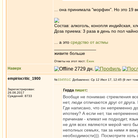
... она принимала "морфин". Но это 19 в
Состав: алкоголь, конопля индийская, 
Доза приема: 3 раза в день по пол чайно
... а это
средство от астмы
_________________
живите больше
Ответы на этот пост:
Ёжик
Наверх
empiriocritic_1900
№
334551
Добавлено: Ср 12 Июл 17, 12:45 (9 лет том
Зарегистрирован:
Герда
пишет
:
26.06.2017
Суждений: 8733
Вообще не понимаю стремления всех
нет, люди отличаются друг от друга.
Где написано, что он непременно до
ипотеку? А если нет, так непременн
причинам - климат не подходит, язык
не для всех являются мерой чего бы
неполных семьях, так за ними я виж
необходимости))). Посмотрите хоть с