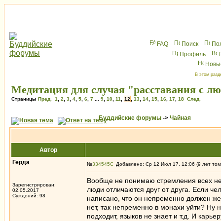
FAQ
Поиск
По
Профиль
Новы
В этом разд
Медитация для случая "расставания с л
Страницы
Пред.
1
,
2
,
3
,
4
,
5
,
6
,
7
...
9
,
10
,
11
,
12
,
13
,
14
,
15
,
16
,
17
,
18
След.
Буддийские форумы
->
Чайная
Автор
Герда
№
334545
Добавлено: Ср 12 Июл 17, 12:06 (9 лет том
Вообще не понимаю стремления всех непр
Зарегистрирован:
люди отличаются друг от друга. Если чел
02.05.2017
Суждений: 98
написано, что он непременно должен жен
нет, так непременно в монахи уйти? Ну 
подходит, языков не знает и т.д. И карь