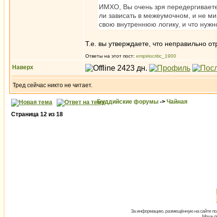
ИМХО, Вы очень зря передергиваете.
ли зависать в межеумочном, и не ми
свою внутреннюю логику, и что нужн
Т.е. вы утверждаете, что неправильно от
Ответы на этот пост:
empiriocritic_1900
Наверх
Тред сейчас никто не читает.
Буддийские форумы
->
Чайная
Страница
12
из
18
За информацию, размещённую на сайте пол
Мощь пх