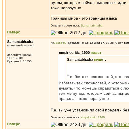
путем, которым сейчас пытаешься идти, 
тоже неразумно.
_________________
Границы мира - это границы языка
Ответы на этот пост:
Samantabhadra
Наверх
Samantabhadra
№
334566
Добавлено: Ср 12 Июл 17, 13:28 (9 лет том
удаленный аккаунт
empiriocritic_1900
пишет
:
Зарегистрирован:
10.01.2009
Samantabhadra
пишет
:
Суждений: 10755
Т.е. бояться сложностей, это ра
Избегать тех сложностей, с которым
думать, что можешь справиться с лю
тем же путем, которым сейчас пытае
правила - тоже неразумно.
Т.е. вы уже установили свой предел - без
Ответы на этот пост:
empiriocritic_1900
Наверх