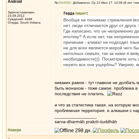
Android
№
334556
Добавлено: Ср 12 Июл 17, 12:58 (9 лет том
Зарегистрирован:
Герда
пишет
:
23.09.2012
Суждений: 4498
Вообще не понимаю стремления всех
Откуда: South Indiana
нет, люди отличаются друг от друга.
Где написано, что он непременно до
ипотеку? А если нет, так непременн
причинам - климат не подходит, язык
не для всех являются мерой чего бы
неполных семьях, так за ними я виж
необходимости))). Посмотрите хоть с
неужто все они ущербны? Уверяю, вы
никаких рамок - тут главное не долбать 
быть монахом - тоже самое. проблема в т
последствия не платить.
и что за статистика такая, на которую м
проблемная территория. и алкашни с н
_________________
sarva-dharmāḥ prakṛti-śuddhāḥ
Наверх