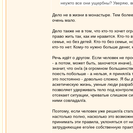
неужто все они ущербны? Уверяю, вы
Дело не в жизни в монастыре. Тем боле
очень мало.
Дело также не в том, что кто-то хочет 
право жить так, как им нравится. Кто-то
семье, но без детей. Кто-то без семьи, 
кто-то нет. Кому-то нужно больше денег,
Речь идёт о другом. Если человек не пр
- а потом, может быть, захочется иначе)
значит, что он/а (в огромном большинст
поесть побольше - а нельзя, я принял/а 
это постоянно - довольно сложно. Я бы 
аскетическую жизнь, умные люди разра
позволяет удерживать тело под контроле
отсекает ситуации, чреватые слишком с
ними совладал/а.
Поэтому, если человек уже решил/а стат
настолько полно, насколько это возможно
принимать эти правила, уклоняться от ни
затрудняющее его/ее собственную прак