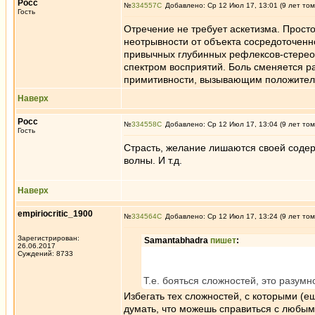
Росс
№
334557
Добавлено: Ср 12 Июл 17, 13:01 (9 лет том
Гость
Отречение не требует аскетизма. Прост
неотрывности от объекта сосредоточенн
привычных глубинных рефлексов-стере
спектром восприятий. Боль сменяется ра
примитивности, вызывающим положительн
Наверх
Росс
№
334558
Добавлено: Ср 12 Июл 17, 13:04 (9 лет том
Гость
Страсть, желание лишаются своей содер
волны. И т.д.
Наверх
empiriocritic_1900
№
334564
Добавлено: Ср 12 Июл 17, 13:24 (9 лет том
Зарегистрирован:
Samantabhadra
пишет
:
26.06.2017
Суждений: 8733
Т.е. бояться сложностей, это разумн
Избегать тех сложностей, с которыми (е
думать, что можешь справиться с любыми