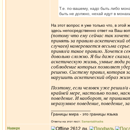
Т.е. по-вашему, надо быть либо мо
быть не должно, нехай идут в монах
На этот вопрос я уже только что, в это
здесь непосредственно ответ на Ваш воп
(потому что ему сейчас так хочетс
принять за правило аскетический о
случаев) намеревается весьма серье
принял/а такое правило. Хочется сек
довольно сложно. Я бы даже сказал,
аскетическую жизнь, умные люди ра
соблюдение которых позволяет удер
решено. Систему правил, которая 
нарушить аскетический образ жизни
Поэтому, если человек уже решил/а 
крайней мере, настолько полно, нас
поведение. И наоборот, не принимат
неразумное поведение, поведение, 
_________________
Границы мира - это границы языка
Ответы на этот пост:
Samantabhadra
Наверх