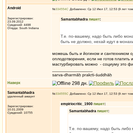
Android
№
334554
Добавлено: Ср 12 Июл 17, 12:53 (9 лет том
Зарегистрирован:
Samantabhadra
пишет
:
23.09.2012
Суждений: 4498
Откуда: South Indiana
Т.е. по-вашему, надо быть либо мо
быть не должно, нехай идут в монах
можешь быть и йогином и сантехником о
оплодотворения, если не готов платить 
мастурбировать можно - социуму это ф
_________________
sarva-dharmāḥ prakṛti-śuddhāḥ
Наверх
Samantabhadra
№
334555
Добавлено: Ср 12 Июл 17, 12:53 (9 лет том
удаленный аккаунт
empiriocritic_1900
пишет
:
Зарегистрирован:
10.01.2009
Samantabhadra
пишет
:
Суждений: 10755
Т.е. по-вашему, надо быть либ