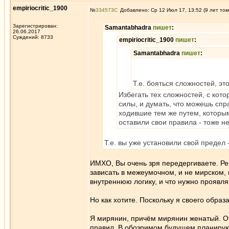
empiriocritic_1900
№
334573
Добавлено: Ср 12 Июл 17, 13:52 (9 лет том
Зарегистрирован:
Samantabhadra
пишет
:
26.06.2017
Суждений: 8733
empiriocritic_1900
пишет
:
Samantabhadra
пишет
:
Т.е. бояться сложностей, эт
Избегать тех сложностей, с кот
силы, и думать, что можешь спр
ходившие тем же путем, которым
оставили свои правила - тоже н
Т.е. вы уже установили свой предел -
ИМХО, Вы очень зря передергиваете. Реч
зависать в межеумочном, и не мирском,
внутреннюю логику, и что нужно проявля
Но как хотите. Поскольку я своего образ
Я мирянин, причём мирянин женатый. От
правил. В обозримом будущем планирую