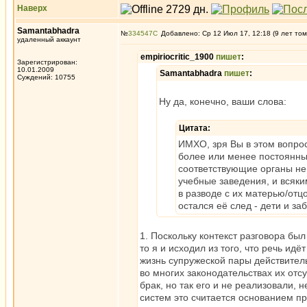
Наверх
Samantabhadra
№
334547
Добавлено: Ср 12 Июл 17, 12:18 (9 лет том
удаленный аккаунт
empiriocritic_1900
пишет
:
Зарегистрирован:
10.01.2009
Samantabhadra
пишет
:
Суждений: 10755
Ну да, конечно, ваши слова:
Цитата:
ИМХО, зря Вы в этом вопро
более или менее постоянные
соответствующие органы не 
учебные заведения, и всяки
в разводе с их матерью/отц
остался её след - дети и за
1. Поскольку контекст разговора бы
то я и исходил из того, что речь идё
жизнь супружеской пары действитель
во многих законодательствах их отс
брак, но так его и не реализовали,
систем это считается основанием п