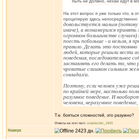
быть не должно, нехай идут в м
На этот вопрос я уже только что, в 
процитирую здесь непосредственно о
довольствуется малым (потому 
иначе), а вознамерился принять 
огромном большинстве случаев) 
поесть побольше - а нельзя, я пр
правило. Делать это постоянно -
людей, которые решили вести а
поведения, последовательное с
заставлять его делать то, что 
чреватые слишком сильным жела
совладал/а.
Поэтому, если человек уже реши
по крайней мере, настолько полн
разумное поведение. И наоборот,
человека, неразумное поведение
Т.е. бояться сложностей, это разумно?
Ответы на этот пост:
empiriocritic_1900
Наверх