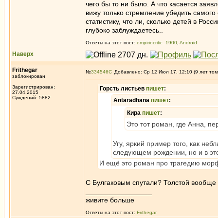
чего бы то ни было. А что касается зая
вижу только стремление убедить самого 
статистику, что ли, сколько детей в Ро
глубоко заблуждаетесь..
Ответы на этот пост:
empiriocritic_1900
,
Android
Наверх
Frithegar
№
334546
Добавлено: Ср 12 Июл 17, 12:10 (9 лет том
заблокирован
Зарегистрирован:
Горсть листьев
пишет
:
27.04.2015
Суждений: 5882
Antaradhana
пишет
:
Кира
пишет
:
Это тот роман, где Анна, п
Угу, яркий пример того, как неб
следующем рождении, но и в эт
И ещё это роман про трагедию морф
С Булгаковым спутали? Толстой вообще э
_________________
живите больше
Ответы на этот пост:
Frithegar