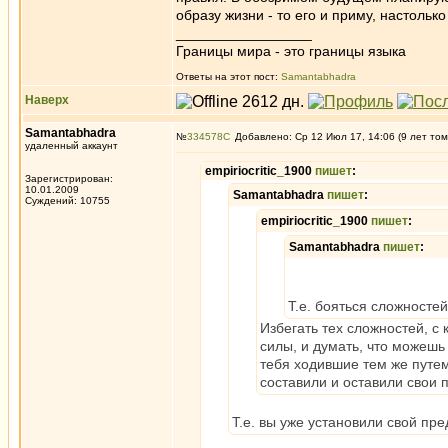
образу жизни - то его и приму, настоль
_________________
Границы мира - это границы языка
Ответы на этот пост:
Samantabhadra
Наверх
Samantabhadra
№
334578
Добавлено: Ср 12 Июл 17, 14:06 (9 лет том
удаленный аккаунт
empiriocritic_1900
пишет
:
Зарегистрирован:
10.01.2009
Samantabhadra
пишет
:
Суждений: 10755
empiriocritic_1900
пишет
:
Samantabhadra
пишет
:
Т.е. бояться сложностей
Избегать тех сложностей, с
силы, и думать, что можешь
тебя ходившие тем же путем
составили и оставили свои 
Т.е. вы уже установили свой пре