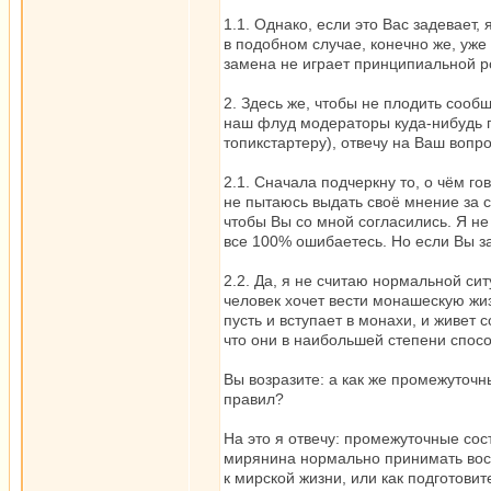
1.1. Однако, если это Вас задевает,
в подобном случае, конечно же, уже д
замена не играет принципиальной ро
2. Здесь же, чтобы не плодить сооб
наш флуд модераторы куда-нибудь пе
топикстартеру), отвечу на Ваш вопро
2.1. Сначала подчеркну то, о чём го
не пытаюсь выдать своё мнение за 
чтобы Вы со мной согласились. Я не
все 100% ошибаетесь. Но если Вы за
2.2. Да, я не считаю нормальной сит
человек хочет вести монашескую жиз
пусть и вступает в монахи, и живет 
что они в наибольшей степени спосо
Вы возразите: а как же промежуточн
правил?
На это я отвечу: промежуточные сос
мирянина нормально принимать вос
к мирской жизни, или как подготов