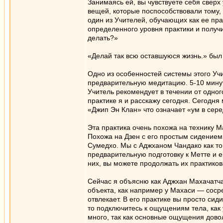
Занимаясь ей, вы чувствуете себя сверх
вещей, которые поспособствовали тому, 
один из Учителей, обучающих как ее пра
определенного уровня практики и получи
делать?»
«Делай так всю оставшуюся жизнь.» был о
Одно из особенностей системы этого Уч
предварительную медитацию. 5-10 минут
Учитель рекомендует в течении от одног
практике я и расскажу сегодня. Сегодня
«Джип Эн Клан» что означает «ум в се
Эта практика очень похожа на технику М
Похожа на Дзен с его простым сидением
Сумедхо. Мы с Аджханом Чандако как то
предварительную подготовку к Метте и ег
них, вы можете продолжать их практиков
Сейчас я объясню как Аджхан Махачатчай
объекта, как например у Махаси — сосре
отвлекает. В его практике вы просто сид
то подключитесь к ощущениям тела, как у
много, так как основные ощущения дово