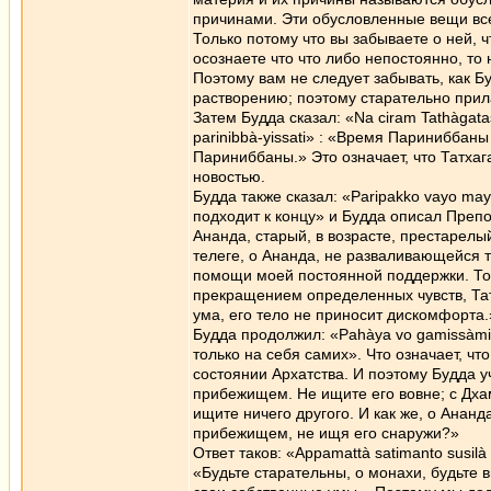
причинами. Эти обусловленные вещи все
Только потому что вы забываете о ней, ч
осознаете что что либо непостоянно, то
Поэтому вам не следует забывать, как 
растворению; поэтому старательно прила
Затем Будда сказал: «Na ciram Tathàgata
parinibbà-yissati» : «Время Париниббан
Париниббаны.» Это означает, что Татхаг
новостью.
Будда также сказал: «Paripakko vayo may
подходит к концу» и Будда описал Преп
Ананда, старый, в возрасте, престарелы
телеге, о Ананда, не разваливающейся т
помощи моей постоянной поддержки. Тол
прекращением определенных чувств, Тат
ума, его тело не приносит дискомфорта.
Будда продолжил: «Pahàya vo gamissàmi
только на себя самих». Что означает, ч
состоянии Архатства. И поэтому Будда у
прибежищем. Не ищите его вовне; с Дха
ищите ничего другого. И как же, о Анан
прибежищем, не ищя его снаружи?»
Ответ таков: «Appamattà satimanto susil
«Будьте старательны, о монахи, будьте