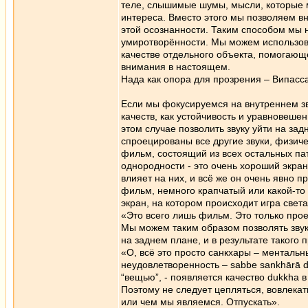
теле, слышимые шумы, мысли, которые м
интереса. Вместо этого мы позволяем в
этой осознанности. Таким способом мы
умиротворённости. Мы можем использоват
качестве отдельного объекта, помогающ
внимания в настоящем.
Нада как опора для прозрения – Випасс
Если мы фокусируемся на внутреннем зв
качеств, как устойчивость и уравновеше
этом случае позволить звуку уйти на за
спроецированы все другие звуки, физич
фильм, состоящий из всех остальных пат
однородности - это очень хороший экра
влияет на них, и всё же он очень явно п
фильм, немного крапчатый или какой-то 
экран, на котором происходит игра свет
«Это всего лишь фильм. Это только прое
Мы можем таким образом позволять звук
на заднем плане, и в результате такого
«О, всё это просто санкхары – менталь
неудовлетворенность – sabbe sankhārā d
“вещью”, - появляется качество dukkha в
Поэтому не следует цепляться, вовлекать
или чем мы являемся. Отпускать».