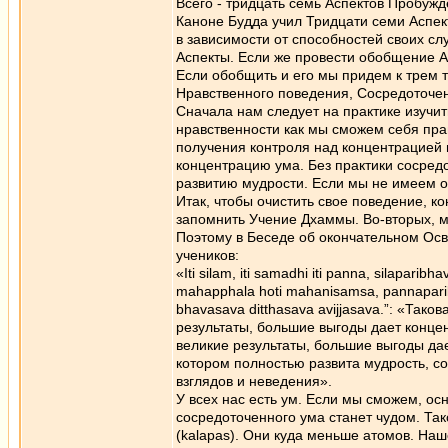
Всего - тридцать семь Аспектов Пробужд
Каноне Будда учил Тридцати семи Аспе
в зависимости от способностей своих сл
Аспекты. Если же провести обобщение А
Если обобщить и его мы придем к трем 
Нравственного поведения, Сосредоточен
Сначала нам следует на практике изучи
нравственности как мы сможем себя пр
получения контроля над концентрацией 
концентрацию ума. Без практики сосре
развитию мудрости. Если мы не имеем о
Итак, чтобы очистить свое поведение, к
запомнить Учение Дхаммы. Во-вторых, м
Поэтому в Беседе об окончательном Осво
учеников:
«Iti silam, iti samаdhi iti pannа, silapa
mahapphalа hoti mahаnisamsа, pannаpari
bhavаsаvа ditthаsavа avijjаsаvа.”: «Тако
результаты, большие выгоды дает концен
великие результаты, большие выгоды дае
котором полностью развита мудрость, с
взглядов и неведения».
У всех нас есть ум. Если мы сможем, ос
сосредоточенного ума станет чудом. Та
(kalаpas). Они куда меньше атомов. Наш