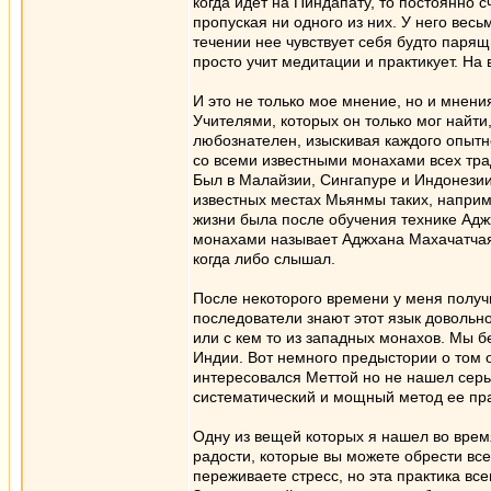
когда идет на Пиндапату, то постоянно 
пропуская ни одного из них. У него весь
течении нее чувствует себя будто парящ
просто учит медитации и практикует. На
И это не только мое мнение, но и мнен
Учителями, которых он только мог найти
любознателен, изыскивая каждого опытн
со всеми известными монахами всех тр
Был в Малайзии, Сингапуре и Индонезии.
известных местах Мьянмы таких, например
жизни была после обучения технике Ад
монахами называет Аджхана Махачатчая
когда либо слышал.
После некоторого времени у меня получи
последователи знают этот язык довольн
или с кем то из западных монахов. Мы 
Индии. Вот немного предыстории о том о
интересовался Меттой но не нашел серье
систематический и мощный метод ее пра
Одну из вещей которых я нашел во врем
радости, которые вы можете обрести всег
переживаете стресс, но эта практика вс