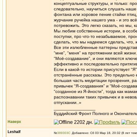
концептуальные структуры, и только: п
следовательно, научиться слушать наше
фонтана или хоровое пение стайки птиц,
журчание ручейка нашего ума - и это всё
потревожить. Это легко сказать, но мы,
Мы любим собственные истории, в особе
поступки, про что-то незабываемое, про
сделать, что мы надеемся сделать, что,
Все эти излюбленные паттерны представ
“мне”, “меня” на протяжении всей жизн
“Моё-создавание”, и они являются клю
эффективно и последовательно притягив
Если в какой-то истории присутствует “Я
отстранённые рассказы. Это предельно е
большая часть медитации прозрения, ра
привычек “Я-создавания” и “Моё-создав
“созданное из Я-йности”, тогда как мам
распознавании таких привычек и в невовл
отпускании..»
_________________
Буддийский Фронт Полного и Окончател
Наверх
Leshalf
№
389303
Добавлено: Сб 03 Мар 18, 20:32 (8 лет том