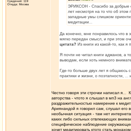
Суждений: 119
Откуда: Москва
ЭРИКСОН - Спасибо за добрые сл
лет несмотря на то что об этом 
западные умы слишком ориентиро
медитации...
Да конечно, мне понравилось что в 
мягко передан смысл, и при этом оч
цитата?
Из книги из какой-то, как я
Я почти не читал книги аджанов, а т
выводам, если хоть немного внимат
Где-то больше двух лет я общаюсь с 
практики и жизни, о поэтапности, ...
Честно говоря эти строчки написал я...
авторства - чтото я слышал в мп3 на ан
раздражительностью намерение к медита
Ариянандой я говорил сам, слушал его в
необычная ситуация - там нет интернета
каких либо сильных отвлекающих внима
специфическое наблюдение окружающего т
хочет медитировать ктото стать монахом