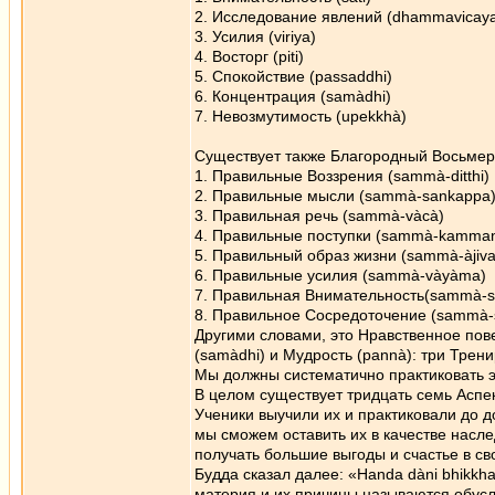
2. Исследование явлений (dhammavicaya
3. Усилия (viriya)
4. Восторг (piti)
5. Спокойствие (passaddhi)
6. Концентрация (samàdhi)
7. Невозмутимость (upekkhà)
Существует также Благородный Восьмер
1. Правильные Воззрения (sammà-ditthi)
2. Правильные мысли (sammà-sankappa
3. Правильная речь (sammà-vàcà)
4. Правильные поступки (sammà-kamman
5. Правильный образ жизни (sammà-àjiva
6. Правильные усилия (sammà-vàyàma)
7. Правильная Внимательность(sammà-sa
8. Правильное Сосредоточение (sammà-
Другими словами, это Нравственное пове
(samàdhi) и Мудрость (pannà): три Трени
Мы должны систематично практиковать э
В целом существует тридцать семь Аспе
Ученики выучили их и практиковали до д
мы сможем оставить их в качестве насл
получать большие выгоды и счастье в св
Будда сказал далее: «Handa dàni bhikk
материя и их причины называются обус