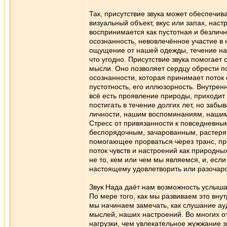
Так, присутствие звука может обеспечив
визуальный объект, вкус или запах, наст
воспринимается как пустотная и безлич
осознанность, невовлечённое участие в 
ощущение от нашей одежды, течение нас
что угодно. Присутствие звука помогает
мысли. Оно позволяет сердцу обрести п
осознанности, которая принимает поток о
пустотность, его иллюзорность. Внутрен
всё есть проявление природы, приходит 
постигать в течение долгих лет, но заб
личности, нашим воспоминаниям, нашим
Стресс от привязанности к повседневны
беспорядочным, зачарованным, растерян
помогающее прорваться через транс, пре
поток чувств и настроений как природн
не то, кем или чем мы являемся, и, если
настоящему удовлетворить или разочаро
Звук Нада даёт нам возможность услыш
По мере того, как мы развиваем это вну
мы начинаем замечать, как слушание ау
мыслей, наших настроений. Во многих 
нагрузки, чем увлекательное жужжание 