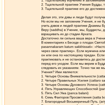
1. Тщательному изучению и запоминан
2. Тщательной практике Учения Будды, т
3. Тщательной практике его до достижен
Делая это, эти дэвы и люди будут получа
Но если мы не запомним Учения, и не б
учить дэвов и людей практике Дхаммы Б
Веру (saddhа) в Учение, мы, Буддисты, д
взращивать их до стадии Архата.
Достаточно ли сильна ваша вера в Учен
В коментариях к Беседе о плодах Святой
pasannаkаram kаtum sakkhissati»: «Нас
через свою практику». Если мужчина или
он или она по настоящему предан. Если 
практиковать и не остановитесь до дос
перед его уходом. Если мы верим в Буд
следовать их указаниям. Точно так же м
Учения? Ими являются:
1. Четыре Основы Внимательности (cattаr
2. Четыре Правильных Усилия (cattаro 
3. Четыре Основы Духовного Успеха (catt
4. Пять Управляющих Способностей (panc
5. Пять Сил Ума (panca balаni)
6. Семь Факторов Просветления (satta bo
7. Благородный Восьмеричный Путь. (ari