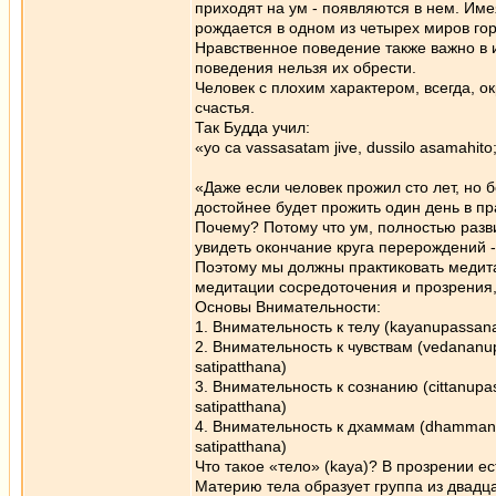
приходят на ум - появляются в нем. Име
рождается в одном из четырех миров гор
Нравственное поведение также важно в 
поведения нельзя их обрести.
Человек с плохим характером, всегда, ок
счастья.
Так Будда учил:
«yo ca vassasatam jive, dussilo asamаhito;
«Даже если человек прожил сто лет, но б
достойнее будет прожить один день в пр
Почему? Потому что ум, полностью разв
увидеть окончание круга перерождений -
Поэтому мы должны практиковать медит
медитации сосредоточения и прозрения
Основы Внимательности:
1. Внимательность к телу (kаyаnupassanа
2. Внимательность к чувствам (vedanаnu
satipatthаna)
3. Внимательность к сознанию (cittаnupa
satipatthаna)
4. Внимательность к дхаммам (dhammаn
satipatthаna)
Что такое «тело» (kаya)? В прозрении ес
Материю тела образует группа из двадц