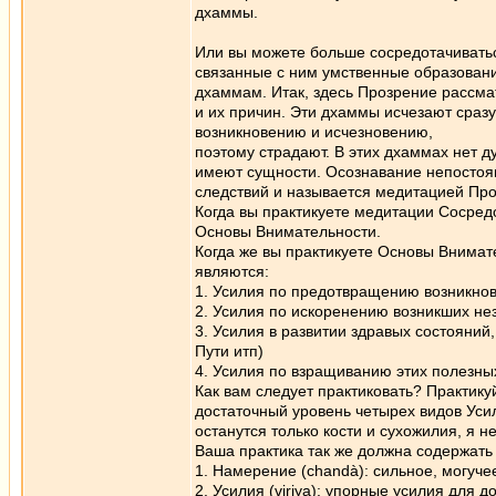
дхаммы.
Или вы можете больше сосредотачиваться
связанные с ним умственные образовани
дхаммам. Итак, здесь Прозрение рассма
и их причин. Эти дхаммы исчезают сраз
возникновению и исчезновению,
поэтому страдают. В этих дхаммах нет д
имеют сущности. Осознавание непостоянс
следствий и называется медитацией Про
Когда вы практикуете медитации Сосред
Основы Внимательности.
Когда же вы практикуете Основы Внимат
являются:
1. Усилия по предотвращению возникнов
2. Усилия по искоренению возникших не
3. Усилия в развитии здравых состояни
Пути итп)
4. Усилия по взращиванию этих полезных
Как вам следует практиковать? Практик
достаточный уровень четырех видов Усил
останутся только кости и сухожилия, я н
Ваша практика так же должна содержать
1. Намерение (chandà): сильное, могуч
2. Усилия (viriya): упорные усилия для