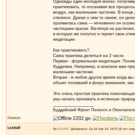
Однажды один молодой монах, получивш
практиковать, то осознавая все процесс
воздух, как маленькие частички. В конце
отвлекся. Думая о чем то своем, он уро
проявилась сама — мгновенно он осозна
частицами краски. Взглянув на растение,
в которую же попутно и теряет свои отм
медитации.
Как практиковать?..
Сама практика делиться на 2 части.
Первая - формальная медитация. Понима
буддизма. Например, в анапане вам пр
маленькие частички.
Вторая - в любое другое время когда вы
объект попавший в фокус внимания, как 
Это очень простая практика помогающа
уму начать проникать в истинную природ
_________________
Буддийский Фронт Полного и Окончател
Наверх
Leshalf
№
401486
Добавлено: Ср 04 Апр 18, 16:57 (8 лет том