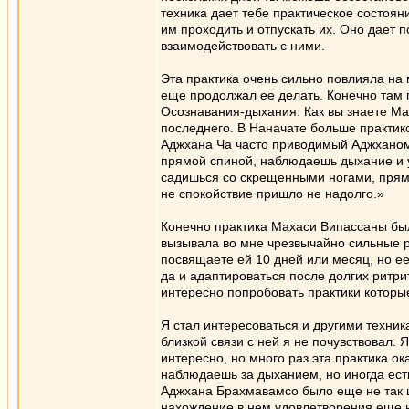
техника дает тебе практическое состоян
им проходить и отпускать их. Оно дает
взаимодействовать с ними.
Эта практика очень сильно повлияла на 
еще продолжал ее делать. Конечно там 
Осознавания-дыхания. Как вы знаете Ма
последнего. В Наначате больше практико
Аджхана Ча часто приводимый Аджханом
прямой спиной, наблюдаешь дыхание и у
садишься со скрещенными ногами, прям
не спокойствие пришло не надолго.»
Конечно практика Махаси Випассаны бы
вызывала во мне чрезвычайно сильные р
посвящаете ей 10 дней или месяц, но ее
да и адаптироваться после долгих ритр
интересно попробовать практики которы
Я стал интересоваться и другими техни
близкой связи с ней я не почувствовал.
интересно, но много раз эта практика ок
наблюдаешь за дыханием, но иногда есть
Аджхана Брахмавамсо было еще не так ши
нахождение в нем удовлетворения еще не