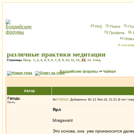
FAQ
Поиск
По
Профиль
Новы
В этом разд
различные практики медитации
Страницы
Пред.
1
,
2
,
3
,
4
,
5
,
6
,
7
,
8
,
9
,
10
,
11
,
12
,
13
,
14
След.
Буддийские форумы
->
Чайная
Автор
Гвоздь
№
375654
Добавлено: Вс 21 Янв 18, 21:21 (9 лет том
Гость
Ярл
bhagavant
Это основа, она уже произносится дале