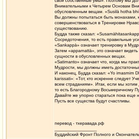
свои собственные умы». Поэтому мы до
Внимательными к Четырем Основам Вним
обусловленным вещам. «Susilà hotha bhi
Вы должны попытаться быть монахами, к
совершенствоваться в Тренировке Нравст
существованию.
Будда также сказал: «Susamàhitasankapp
Сосредоточения, то есть правильные ус
«Sankappà» означает тренировку в Мудр
Затем «appamattà», это означает видеть
сущности в обусловленных вещах.
«Satimanto» означает что, когда мы пра
Мудрости, мы должны иметь достаточны
И наконец, Будда сказал: «Yo imasmim D
karissati»: «Тот, кто искренне следует
всем страданиям». Итак, если мы хотим
то есть Благородному Восьмеричному Пу
Давайте же упорно стараться пока еще 
Пусть все существа будут счастливы.
перевод - тхеравада.рф
_________________
Буддийский Фронт Полного и Окончател