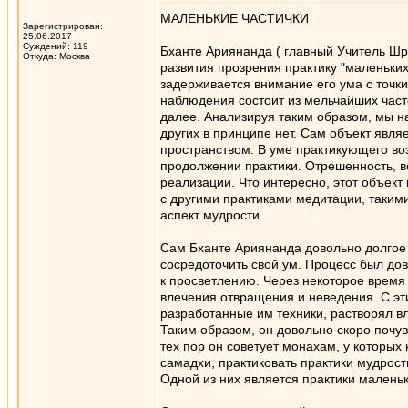
МАЛЕНЬКИЕ ЧАСТИЧКИ
Зарегистрирован:
25.06.2017
Суждений: 119
Бханте Ариянанда ( главный Учитель Шри
Откуда: Москва
развития прозрения практику "маленьки
задерживается внимание его ума с точк
наблюдения состоит из мельчайших часте
далее. Анализируя таким образом, мы н
других в принципе нет. Сам объект яв
пространством. В уме практикующего во
продолжении практики. Отрешенность, в
реализации. Что интересно, этот объект
с другими практиками медитации, таким
аспект мудрости.
Сам Бханте Ариянанда довольно долгое
сосредоточить свой ум. Процесс был до
к просветлению. Через некоторое время 
влечения отвращения и неведения. С эти
разработанные им техники, растворял вл
Таким образом, он довольно скоро почув
тех пор он советует монахам, у которых
самадхи, практиковать практики мудрос
Одной из них является практики маленьк