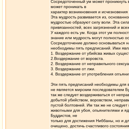
Сосредоточенный ум может проникнуть в
может проникать в
характер возникновения и исчезновения
Эта мудрость развивается из, основанно
мудростью образуют силу воли. Эта сил
привязанностей, всех загрязнений и все
У каждого есть ум. Когда этот ум полно
знание или мудрость могут полностью ос
Сосредоточение должно основываться н
необходимы пять предписаний. Ими явл
1. Воздержание от убийсва живых сущест
2.Воздержание от воровста.
2. Воздержание от неправильного сексу
3. Воздержание от лжи.
4. Воздержание от употребления опъяни
Эти пять предписаний необходимы для в
не является мирским последователем Бу
так же следует воздерживаться от непра
добытой убийством, воровством, неправ
пустой болтовней. Им так же не следует 
животными для убоя, опьянителями и яд
Буддистов, не
только для достижения Ниббаны, но и д
очищено, достичь счастливого состояния