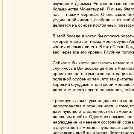
изучением Дхаммы. Есть много монашеск
большинства Монастырей. Я очень благо
нас — нашим мирянам. Очень важно помн
уединенной хижине, свободные от любой
делается на основе постоянных, безвоз
В этой беседе я хотел бы сфокусироват
которой много лет назад меня обучил Ад
частично слышали его. В этот Сезон Дож
вас через все его уровни. Глубина погр
Сейчас я бы хотел рассказать немного о
случилось в Випассана центре в Чиангма
происходящего в уме и концентрации на 
полезной особенно тем, что эти ритрит
хороший фундамент для моей монашеской
дали мне много нового понимания, той 
Тренируясь там я усвоил довольно мног
непостоянства и отрешенности к тому, ч
дает чувство отстраненности от эмоций,
даешь им пройти. Одним из навыков, пол
наблюдение изменения состояний сознани
в другие же ты можешь чувствовать себ
нескольких дней ты можешь безостановоч