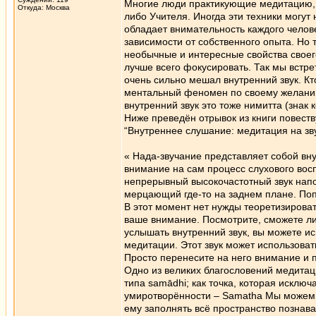
Многие люди практикующие медитацию, о
Откуда: Москва
либо Учителя. Иногда эти техники могут
обладает внимательность каждого челове
зависимости от собственного опыта. Но 
необычные и интересные свойства своего 
лучше всего фокусировать. Так мы встр
очень сильно мешал внутренний звук. Кт
ментальный феномен по своему желанию
внутренний звук это тоже нимитта (знак 
Ниже преведён отрывок из книги повест
“Внутреннее слушание: медитация на зв
« Нада-звучание представляет собой вн
внимание на сам процесс слухового вос
непрерывный высокочастотный звук на
мерцающий где-то на заднем плане. Попр
В этот момент нет нужды теоретизировать
ваше внимание. Посмотрите, сможете л
услышать внутренний звук, вы можете ис
медитации. Этот звук может использовать
Просто перенесите на него внимание и 
Одно из великих благословений медитации
типа samādhi; как точка, которая исключа
умиротворённости – Samatha Мы можем 
ему заполнять всё пространство познав