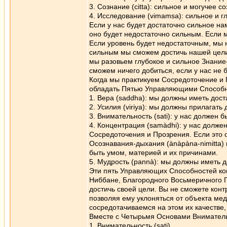
3. Сознание (citta): сильное и могучее 
4. Исследование (vimamsa): сильное и г
Если у нас будет достаточно сильное н
оно будет недостаточно сильным. Если 
Если уровень будет недостаточным, мы 
сильным мы сможем достичь нашей цели.
мы разовьем глубокое и сильное Знание
сможем ничего добиться, если у нас не 
Когда мы практикуем Сосредоточение и
обладать Пятью Управляющими Способн
1. Вера (saddhа): мы должны иметь дост
2. Усилия (viriya): мы должны прилагать
3. Внимательность (sati): у нас должен
4. Концентрация (samàdhi): у нас долже
Сосредоточения и Прозрения. Если это 
Осознавания-дыхания (ànàpàna-nimitta) 
быть умом, материей и их причинами.
5. Мудрость (pannà): мы должны иметь 
Эти пять Управляющих Способностей кон
Ниббане, Благородного Восьмеричного 
достичь своей цели. Вы не сможете конт
позволяя ему уклоняться от объекта мед
сосредотачиваемся на этом их качестве
Вместе с Четырьмя Основами Вниматель
1. Внимательность (sati)