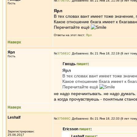
№
375670
Добавлено: Вс 21 Янв 18, 21:56 (9 лет том
Гость
Ярл
В тех словах вант имеет тоже значение,
Какое отношение бхага имеет к бхагава
Перечитайте ещё
Ответы на этот пост:
Ярл
Наверх
Ярл
№
375681
Добавлено: Вс 21 Янв 18, 22:19 (9 лет том
Гость
Гвоздь
пишет
:
Ярл
В тех словах вант имеет тоже значе
Какое отношение бхага имеет к бха
Перечитайте ещё
не надо перечиитывать. не надо думать.
а когда прочувствуешь - понятным стано
Наверх
Leshalf
№
375686
Добавлено: Вс 21 Янв 18, 22:33 (9 лет том
Ericsson
пишет
:
Зарегистрирован:
25.06.2017
Leshalf
пишет
: