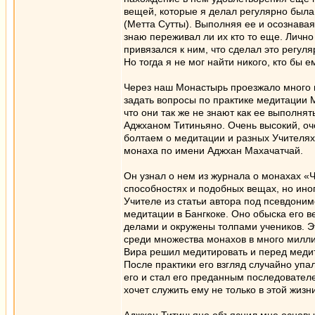
вещей, которые я делал регулярно был
(Метта Сутты). Выполняя ее и осознавая
знаю переживал ли их кто то еще. Лично 
привязался к ним, что сделал это регул
Но тогда я не мог найти никого, кто бы е
Через наш Монастырь проезжало много и
задать вопросы по практике медитации М
что они так же не знают как ее выполня
Аджханом Титиньяно. Очень высокий, оч
болтаем о медитации и разных Учителях.
монаха по имени Аджхан Махачатчай.
Он узнал о нем из журнала о монахах «
способностях и подобных вещах, но иног
Учителе из статьи автора под псевдоним
медитации в Бангкоке. Оно обыска его в
делами и окружены толпами учеников. Эт
среди множества монахов в много милли
Вира решил медитировать и перед меди
После практики его взгляд случайно упа
его и стал его преданным последователе
хочет служить ему не только в этой жизни