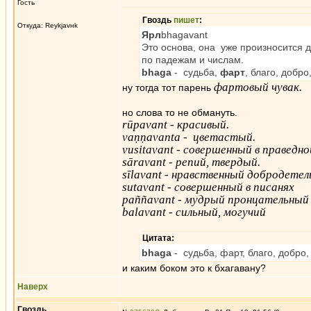
Гость
Гвоздь
пишет
:
Откуда: Reykjavнk
Ярл
bhagavant
Это основа, она уже произносится 
по падежам и числам.
bhaga
- судьба,
фарт
, благо, добро,
фартовый чувак.
ну тогда тот парень
но слова то не обмануть.
rūpavant - красивый.
vaṇṇavanta - цветастый.
vusitavant - совершенный в праведн
sāravant - репий, твердый.
sīlavant - нравственный добродетел
sutavant - совершенный в писанях
paññavant - мудрый пронцательный
balavant - сильный, могучий
Цитата:
bhaga
- судьба, фарт, благо, добро, 
и каким боком это к бхагавану?
Наверх
Гвоздь