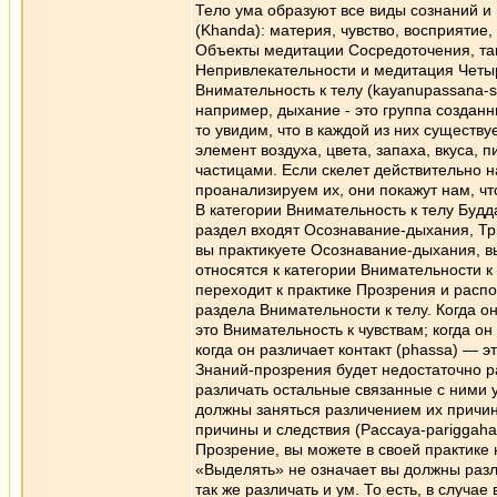
Тело ума образуют все виды сознаний и
(Khanda): материя, чувство, восприятие,
Объекты медитации Сосредоточения, так
Непривлекательности и медитация Четыр
Внимательность к телу (kаyаnupassanа-s
например, дыхание - это группа создан
то увидим, что в каждой из них существу
элемент воздуха, цвета, запаха, вкуса,
частицами. Если скелет действительно н
проанализируем их, они покажут нам, чт
В категории Внимательность к телу Будд
раздел входят Осознавание-дыхания, Три
вы практикуете Осознавание-дыхания, в
относятся к категории Внимательности к
переходит к практике Прозрения и распо
раздела Внимательности к телу. Когда о
это Внимательность к чувствам; когда о
когда он различает контакт (phassa) — 
Знаний-прозрения будет недостаточно ра
различать остальные связанные с ними 
должны заняться различением их причи
причины и следствия (Paccaya-pariggaha
Прозрение, вы можете в своей практике 
«Выделять» не означает вы должны разл
так же различать и ум. То есть, в случа