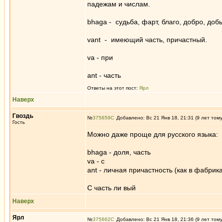
падежам и числам.
bhaga - судьба, фарт, благо, добро, добыч
vant - имеющий часть, причастный.
vа - при
ant - часть
Ответы на этот пост:
Ярл
Наверх
Гвоздь
№
375659
Добавлено: Вс 21 Янв 18, 21:31 (9 лет том
Гость
Можно даже проще для русского языка:
bhaga - доля, часть
vа - с
ant - личная причастность (как в фабрик
С часть ли вый
Наверх
Ярл
№
375662
Добавлено: Вс 21 Янв 18, 21:36 (9 лет том