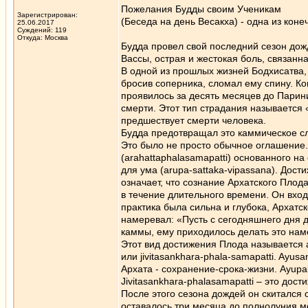
Пожелания Будды своим Ученикам
Зарегистрирован:
(Беседа на день Весакха) - одна из кон
25.06.2017
Суждений: 119
Откуда: Москва
Будда провел свой последний сезон дожд
Вассы, острая и жестокая боль, связанн
В одной из прошлых жизней Бодхисатва,
бросив соперника, сломал ему спину. Ко
проявилось за десять месяцев до Парин
смерти. Этот тип страдания называется 
предшествует смерти человека.
Будда предотвращал это каммическое с
Это было не просто обычное оглашение.
(arahattaphalasamаpatti) основанного на
для ума (arupa-sattaka-vipassanа). Дост
означает, что сознание Архатского Плод
в течение длительного времени. Он входи
практика была сильна и глубока, Архатс
намеревал: «Пусть с сегодняшнего дня д
каммы, ему приходилось делать это нам
Этот вид достижения Плода называется а
или jivitasankhаra-phala-samаpatti. Ayu
Архата - сохранение-срока-жизни. Ayup
Jivitasankhаra-phalasamаpatti – это до
После этого сезона дождей он скитался от
оставалось три месяца до полнолуния м