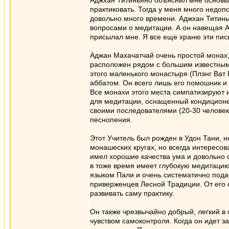
Аджхан Титиньяно объяснил мне основы 
практиковать. Тогда у меня много недоп
довольно много времени. Аджхан Титинь
вопросами о медитации. А он навещая А
присылал мне. Я все еще храню эти пись
Аджан Махачатчай очень простой монах,
расположен рядом с большим известным
этого маленького монастыря (Плэнг Ват 
аббатом. Он всего лишь его помошник 
Все монахи этого места симпатизируют 
для медитации, оснащенный кондиционе
своими последователями (20-30 человек
песнопения.
Этот Учитель был рожден в Удон Тани, н
монашеских кругах, но всегда интересо
имел хорошие качества ума и довольно 
в тоже время имеет глубокую медитацию
языком Пали и очень систематично пода
приверженцев Лесной Традиции. От его о
развивать саму практику.
Он также чрезвычайно добрый, легкий в
чувством самоконтроля. Когда он идет з