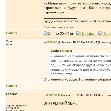
из Монастыря... синтез этого всего и ро
отразяться на будующем... Как они отра
окружающих=)
_________________
Буддийский Фронт Полного и Окончател
Ответы на этот пост:
Ярл
Наверх
Ярл
№
375701
Добавлено: Пн 22 Янв 18, 00:49 (9 лет том
Гость
Leshalf
пишет
:
и конечно наблюдал - в Монастыре 
там нет интернета, почти не меняю
одни и те же люди вокруг и каких 
медитация+ режим дня и окружение
пространства -
Это конечно хорошо. Но тепличные раст
Наверх
Leshalf
№
383112
Добавлено: Чт 15 Фев 18, 20:49 (8 лет том
ВНУТРЕННИЙ ЗВУК
Зарегистрирован:
25.06.2017
Суждений: 119