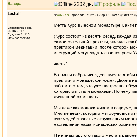
Наверх
Leshalf
№
407257
Добавлено: Вт 24 Апр 18, 14:56 (8 лет том
Метта Курс в Лесном Монастыре Санти
Зарегистрирован:
25.06.2017
Суждений: 119
(Курс состоит из десяти бесед, каждая и
Откуда: Москва
самостоятельной практики, являясь как 
практикой медитации, после которой мо
инструкций могут задать свои вопросы У
часть 1
Вот мы и собрались здесь вместе чтобы
практики и монашеской жизни. Даже в н
заботита о том, что уже построено, об
которых мы стали монахами. Но чему мы
жизненной активности.
Мы даже как монахи живем в социуме, н
Многие вещи, которым мы обучились из
взаимодействовать с окружающим миром,
наставлений наша монашеская жизнь не 
Я не знаю другого такого места в район