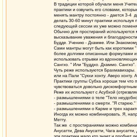
В традиции которой обучали меня Учител
практики и озвучить его словами, котор
менять мантру постоянно - дается 3-4 
делать 30-60 минут практики используя
следующей сессии их уже можно поменя
Обычно для простираний используются 
высказывание уважения и благодарности
Будде. Учению - Дхамме. Или Знакомому 
Сами мантры могут быть как короткими "
более долгими описанные формулами и п
использовать отрывки из вдохновляющих
Сангхо. " Или "Буддхо. Дхаммо. Сангхо".
Чуть реже используются Брахмавихары. 
или на Пали "Сукхи хонту. Аверо хонту. 
Практики группы Субха хороши тем что 
чувствоваться довольно дискомфортным
Реже их используют с Асубхой (отрезвл
- размышлениями о теле "Тело неудобно.
- размышлениями о смерти. "Я старею." 
- размышлениями о Карме и трех характ
Иногда их можно комбинировать. Я, нап
Метту.
Так же с простираниями можно комбинир
Анусатти, Дева Анусатти, Чага анусатти,
эти практики мало кто знает и пробует д