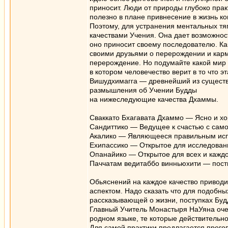
приносит. Люди от природы глубоко прак
полезно в плане привнесение в жизнь к
Поэтому, для устранения ментальных тя
качествами Учения. Она дает возможност
оно приносит своему последователю. Ка
своими друзьями о перерождении и карм
перерождение. Но подумайте какой мир б
в котором человечество верит в то что э
Вишудхимагга — древнейший из существ
размышления об Учении Будды
на нижеследующие качества Дхаммы.
Сваккато Бхагавата Дхаммо — Ясно и х
Сандиттико — Ведущее к счастью с само
Акалико — Являющееся правильным испо
Ехипассико — Открытое для исследовани
Опанайико — Открытое для всех и каждо
Паччатам ведитаббо винньюхити — пости
Обьяснений на каждое качество привод
аспектом. Надо сказать что для подобн
рассказывающей о жизни, поступках Будд
Главный Учитель Монастыря НаУяна очен
родном языке, те которые действительно
Для самой практики предлагается прогов