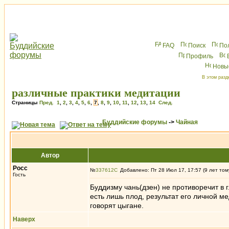
FAQ
Поиск
По
Профиль
Новы
В этом разд
различные практики медитации
Страницы
Пред.
1
,
2
,
3
,
4
,
5
,
6
,
7
,
8
,
9
,
10
,
11
,
12
,
13
,
14
След.
Буддийские форумы
->
Чайная
Автор
Росс
№
337612
Добавлено: Пт 28 Июл 17, 17:57 (9 лет том
Гость
Буддизму чань(дзен) не противоречит в 
есть лишь плод, результат его личной ме
говорят цыгане.
Наверх