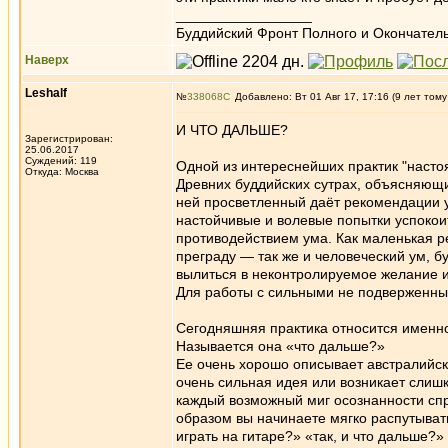
_________________
Буддийский Фронт Полного и Окончател
Наверх
Leshalf
№
338068
Добавлено: Вт 01 Авг 17, 17:16 (9 лет тому
И ЧТО ДАЛЬШЕ?
Зарегистрирован:
25.06.2017
Суждений: 119
Одной из интереснейших практик "насто
Откуда: Москва
Древних буддийских сутрах, объясняющи
ней просветленный даёт рекомендации 
настойчивые и волевые попытки успокои
противодействием ума. Как маленькая р
преграду — так же и человеческий ум, б
вылиться в неконтролируемое желание и
Для работы с сильными не подверженны
Сегодняшняя практика относится именн
Называется она «что дальше?»
Ее очень хорошо описывает австралийск
очень сильная идея или возникает слиш
каждый возможный миг осознанности сп
образом вы начинаете мягко распутыват
играть на гитаре?» «так, и что дальше?»