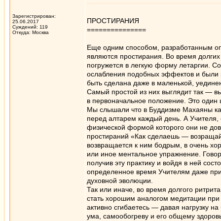
Зарегистрирован:
ПРОСТИРАНИЯ
25.06.2017
Суждений: 119
===============
Откуда: Москва
Еще одним способом, разработанным о
являются простирания. Во время долгих 
погружется в легкую форму летаргии. С
ослабления подобных эффектов и были р
быть сделана даже в маленькой, уедине
Самый простой из них выглядит так — вы
в первоначальное положение. Это один ц
Мы слышали что в Буддизме Махаяны ка
перед алтарем каждый день. А Учителя,
физической формой которого они не дов
простираний «Как сделаешь — возращайс
возвращается к ним бодрым, в очень х
или иное ментальное упражнение. Говор
получив эту практику и войдя в ней сос
определенное время Учителям даже при
духовной эволюции.
Так или иначе, во время долгого ритрит
стать хорошим аналогом медитации при 
активно сгибаетесь — давая нагрузку н
ума, самообогреву и его общему здоров