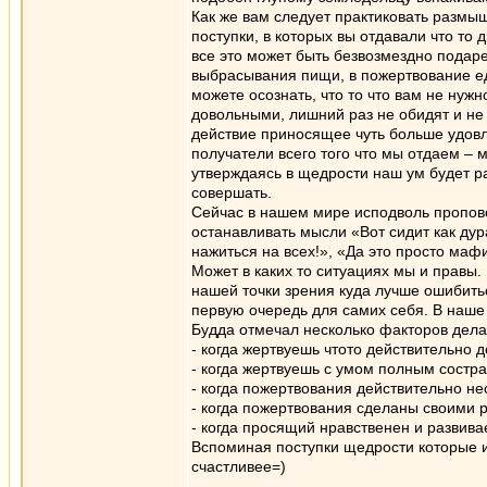
Как же вам следует практиковать размы
поступки, в которых вы отдавали что то
все это может быть безвозмездно подаре
выбрасывания пищи, в пожертвование е
можете осознать, что то что вам не ну
довольными, лишний раз не обидят и не 
действие приносящее чуть больше удов
получатели всего того что мы отдаем – м
утверждаясь в щедрости наш ум будет ра
совершать.
Сейчас в нашем мире исподволь пропов
останавливать мысли «Вот сидит как дур
нажиться на всех!», «Да это просто маф
Может в каких то ситуациях мы и правы. 
нашей точки зрения куда лучше ошибитьс
первую очередь для самих себя. В наш
Будда отмечал несколько факторов дел
- когда жертвуешь чтото действительно 
- когда жертвуешь с умом полным состр
- когда пожертвования действительно 
- когда пожертвования сделаны своими 
- когда просящий нравственен и развива
Вспоминая поступки щедрости которые и
счастливее=)
_________________