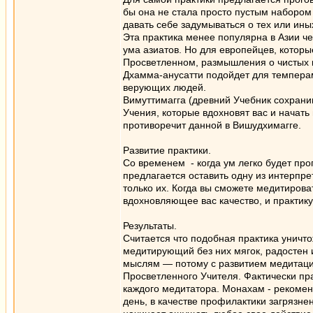
бы она не стала просто пустым набором 
давать себе задумываться о тех или иных
Эта практика менее популярна в Азии че
ума азиатов. Но для европейцев, котор
Просветленном, размышления о чистых ко
Дхамма-анусатти подойдет для темперам
верующих людей.
Вимуттимагга (древний Учебник сохранив
Учения, которые вдохновят вас и начать
противоречит данной в Вишудхимагге.
Развитие практики.
Со временем - когда ум легко будет про
предлагается оставить одну из интерпре
только их. Когда вы сможете медитиров
вдохновляющее вас качество, и практику
Результаты.
Считается что подобная практика уничт
медитирующий без них мягок, радостен
мыслям — потому с развитием медитации
Просветленного Учителя. Фактически пр
каждого медитатора. Монахам - рекомен
день, в качестве профилактики загрязн