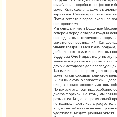
погружется в легкую форму летарги
ослабления подобных эффектов и бы
может быть сделана даже в маленьк
вариантов. Самый простой из них вы
Потом встаете в первоначальное пол
повторении =)
Мы слышали что в Буддизме Махаяны
вечером перед алтарем каждый день
последователь, физической формой 
миллионов простираний «Как сделае
ученик возвращается к ним бодрым
добавляется то или иное ментально
Буддизма Оле Нидал, получив эту пр
заниматься днями напролет и в опр
других методолов для последующей
Так или иначе, во время долгого ри
может стать хорошим аналогом меди
В ней вы активно сгибаетесь — дава
пищеварению, ясности ума, самообо
По началу эта практика, особенно е
дискомфортной. По этому мы советуе
размяться. Когда во время самой пр
потихоньку накапливать ресурс тела
это, но не забывайте — чем проще и
удерживать медитационный обьект.