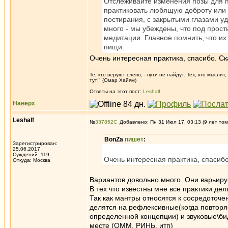
Отслеживайте изменения позы для п
практиковать любящую доброту или 
постирания, с закрытыми глазами у
много - мы убеждены, что под прос
медитации. Главное помнить, что их
пищи.
Очень интересная практика, спасибо. Ск
_________________
Те, кто веруют слепо, - пути не найдут. Тех, кто мысли
тут!" (Омар Хайям)
Ответы на этот пост:
Leshalf
Наверх
Leshalf
№
337852
Добавлено: Пн 31 Июл 17, 03:13 (9 лет том
BonZa
пишет
:
Зарегистрирован:
25.06.2017
Суждений: 119
Очень интересная практика, спасибо
Откуда: Москва
Вариантов довольно много. Они варьирую
В тех что известны мне все практики дел
Так как мантры относятся к сосредоточе
делятся на рефлексивные(когда повтор
определенной концепции) и звуковые\би
месте (ОММ, РИНЬ, итп)