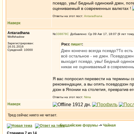
псевдо, увы! Бедный одинокий дзен, по
оцениваемый в современных валютах !
Ответы на этот пост:
Antaradhana
Наверх
Antaradhana
№
338878
Добавлено: Ср 09 Авг 17, 18:07 (9 лет тому
Wolfshadow
Зарегистрирован:
Росс
пишет
:
16.01.2016
Суждений: 10000
Дзен конечно всегда псевдо?То есть 
всё остальное - не дзен. Псевдодзе
выходит псевдо, увы! Бедный одино
никак не оцениваемый в современн
Я вас попросил перевести на термины со
рекомендации, а вы опять псевдодзэн п
дзэн в Японии на столетия, превратив е
Ответы на этот пост:
Nima
Наверх
Тред сейчас никто не читает.
Буддийские форумы
->
Чайная
Страница
7
из
14