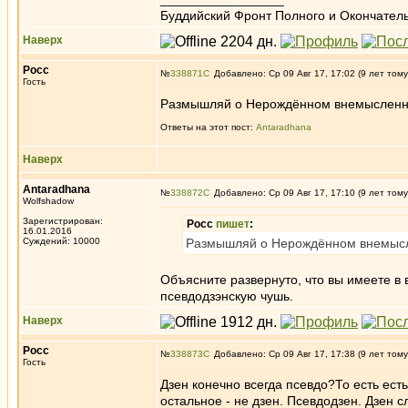
Буддийский Фронт Полного и Окончател
Наверх
Росс
№
338871
Добавлено: Ср 09 Авг 17, 17:02 (9 лет тому
Гость
Размышляй о Нерождённом внемысленно -
Ответы на этот пост:
Antaradhana
Наверх
Antaradhana
№
338872
Добавлено: Ср 09 Авг 17, 17:10 (9 лет тому
Wolfshadow
Зарегистрирован:
Росс
пишет
:
16.01.2016
Суждений: 10000
Размышляй о Нерождённом внемыслен
Объясните развернуто, что вы имеете в
псевдодзэнскую чушь.
Наверх
Росс
№
338873
Добавлено: Ср 09 Авг 17, 17:38 (9 лет тому
Гость
Дзен конечно всегда псевдо?То есть есть
остальное - не дзен. Псевдодзен. Дзен 