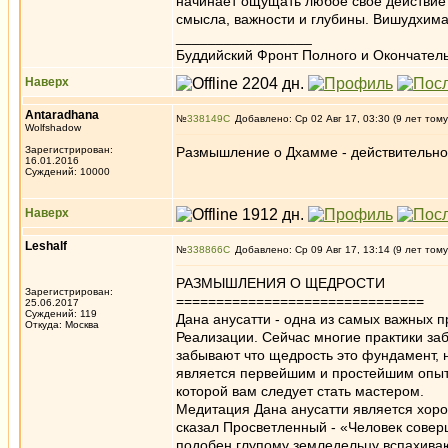
начинает ощущать любое свое действие
смысла, важности и глубины. Вишудхимаг
_________________
Буддийский Фронт Полного и Окончател
Наверх
Antaradhana
№
338149
Добавлено: Ср 02 Авг 17, 03:30 (9 лет тому
Wolfshadow
Зарегистрирован:
Размышление о Дхамме - действительно
16.01.2016
Суждений: 10000
Наверх
Leshalf
№
338866
Добавлено: Ср 09 Авг 17, 13:14 (9 лет тому
РАЗМЫШЛЕНИЯ О ЩЕДРОСТИ
Зарегистрирован:
===============================
25.06.2017
Суждений: 119
Дана анусатти - одна из самых важных 
Откуда: Москва
Реализации. Сейчас многие практики за
забывают что щедрость это фундамент, 
является первейшим и простейшим опыто
которой вам следует стать мастером.
Медитация Дана анусатти является хоро
сказал Просветленный - «Человек сове
подобен глупому земледельцу вспахива