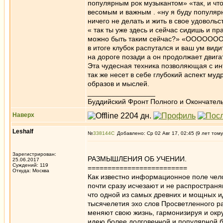
популярным рок музыкантом» «так, и чт
весомым и важным . «ну я буду популярн
ничего не делать и жить в свое удовольс
« так ты уже здесь и сейчас сидишь и п
можно быть таким сейчас?» «ООООООО
в итоге клубок распутался и ваш ум види
на дороге позади а он продолжает двига
Эта чудесная техника позволяющая с и
так же несет в себе глубокий аспект м
образов и мыслей.
_________________
Буддийский Фронт Полного и Окончател
Наверх
Leshalf
№
338144
Добавлено: Ср 02 Авг 17, 02:45 (9 лет тому
Зарегистрирован:
РАЗМЫШЛЕНИЯ ОБ УЧЕНИИ.
25.06.2017
Суждений: 119
=========================
Откуда: Москва
Как известно информационное поле челов
почти сразу исчезают и не распростран
что одной из самых древних и мощных и
тысячелетия эхо слов Просветленного ра
меняют свою жизнь, гармонизируя и окр
идею более долговечной и популярной б