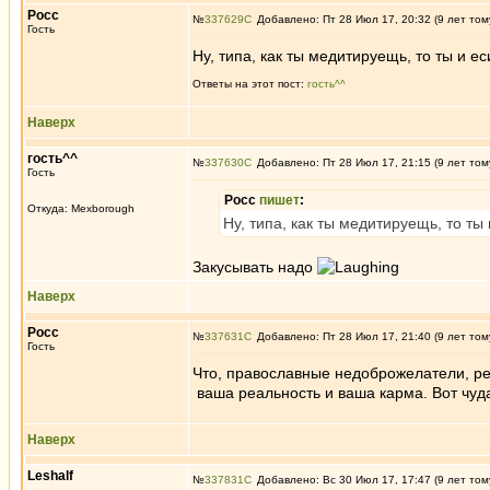
Росс
№
337629
Добавлено: Пт 28 Июл 17, 20:32 (9 лет том
Гость
Ну, типа, как ты медитируещь, то ты и ес
Ответы на этот пост:
гость^^
Наверх
гость^^
№
337630
Добавлено: Пт 28 Июл 17, 21:15 (9 лет том
Гость
Росс
пишет
:
Откуда: Mexborough
Ну, типа, как ты медитируещь, то ты 
Закусывать надо
Наверх
Росс
№
337631
Добавлено: Пт 28 Июл 17, 21:40 (9 лет том
Гость
Что, православные недоброжелатели, ре
ваша реальность и ваша карма. Вот чуда
Наверх
Leshalf
№
337831
Добавлено: Вс 30 Июл 17, 17:47 (9 лет том