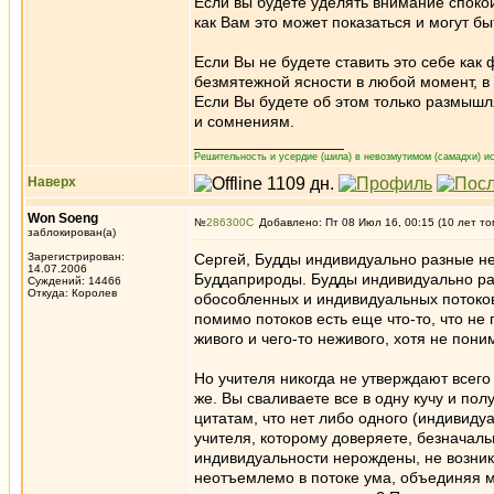
Если вы будете уделять внимание спокой
как Вам это может показаться и могут б
Если Вы не будете ставить это себе как
безмятежной ясности в любой момент, в
Если Вы будете об этом только размышл
и сомнениям.
_________________
Решительность и усердие (шила) в невозмутимом (самадхи) ис
Наверх
Won Soeng
№
286300
Добавлено: Пт 08 Июл 16, 00:15 (10 лет то
заблокирован(а)
Зарегистрирован:
Сергей, Будды индивидуально разные не 
14.07.2006
Буддаприроды. Будды индивидуально раз
Суждений: 14466
Откуда: Королев
обособленных и индивидуальных потоков 
помимо потоков есть еще что-то, что не 
живого и чего-то неживого, хотя не пони
Но учителя никогда не утверждают всего 
же. Вы сваливаете все в одну кучу и по
цитатам, что нет либо одного (индивиду
учителя, которому доверяете, безначал
индивидуальности нерождены, не возни
неотъемлемо в потоке ума, объединяя м