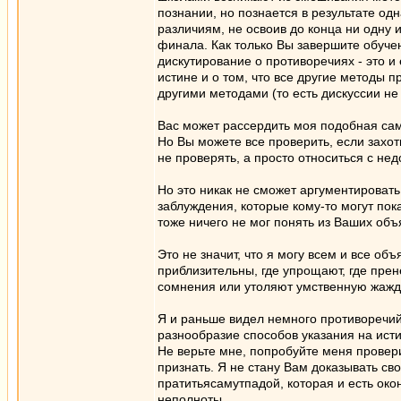
познании, но познается в результате о
различиям, не освоив до конца ни одну и
финала. Как только Вы завершите обучени
дискутирование о противоречиях - это и
истине и о том, что все другие методы п
другими методами (то есть дискуссии не
Вас может рассердить моя подобная сам
Но Вы можете все проверить, если захо
не проверять, а просто относиться с не
Но это никак не сможет аргументирова
заблуждения, которые кому-то могут по
тоже ничего не мог понять из Ваших объя
Это не значит, что я могу всем и все объ
приблизительны, где упрощают, где прен
сомнения или утоляют умственную жажд
Я и раньше видел немного противоречий,
разнообразие способов указания на исти
Не верьте мне, попробуйте меня провер
признать. Я не стану Вам доказывать св
пратитьясамутпадой, которая и есть око
неполноты.