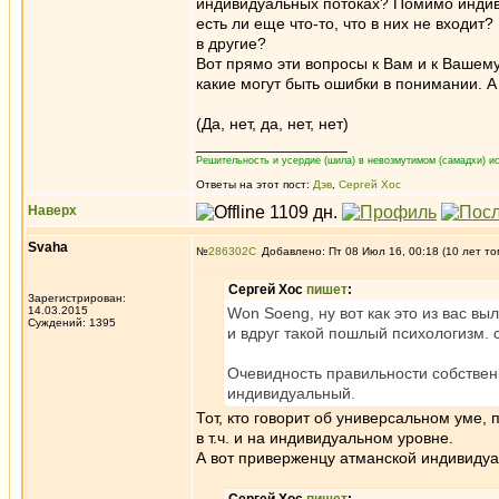
индивидуальных потоках? Помимо индив
есть ли еще что-то, что в них не входит?
в другие?
Вот прямо эти вопросы к Вам и к Вашему
какие могут быть ошибки в понимании. А
(Да, нет, да, нет, нет)
_________________
Решительность и усердие (шила) в невозмутимом (самадхи) ис
Ответы на этот пост:
Дэв
,
Сергей Хос
Наверх
Svaha
№
286302
Добавлено: Пт 08 Июл 16, 00:18 (10 лет то
Сергей Хос
пишет
:
Зарегистрирован:
14.03.2015
Won Soeng, ну вот как это из вас в
Суждений: 1395
и вдруг такой пошлый психологизм. 
Очевидность правильности собственн
индивидуальный.
Тот, кто говорит об универсальном уме,
в т.ч. и на индивидуальном уровне.
А вот приверженцу атманской индивидуа