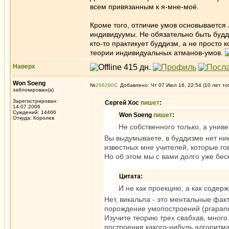
всем привязанным к я-мне-моё.
Кроме того, отличие умов основывается
индивидуумы. Не обязательно быть будд
кто-то практикует буддизм, а не просто
теории индивидуальных атманов-умов.
Наверх
Won Soeng
№
286290
Добавлено: Чт 07 Июл 16, 22:54 (10 лет то
заблокирован(а)
Зарегистрирован:
Сергей Хос
пишет
:
14.07.2006
Суждений: 14466
Won Soeng
пишет
:
Откуда: Королев
Не собственного только, а унив
Вы выдумываете, в буддизме нет ни
известных мне учителей, которые гов
Но об этом мы с вами долго уже бе
Цитата:
И не как проекцию, а как содерж
Нет, викальпа - это ментальные фак
порождение умопостроений (prapanc
Изучите теорию трех свабхав, много
построения какого-нибудь алгоритма