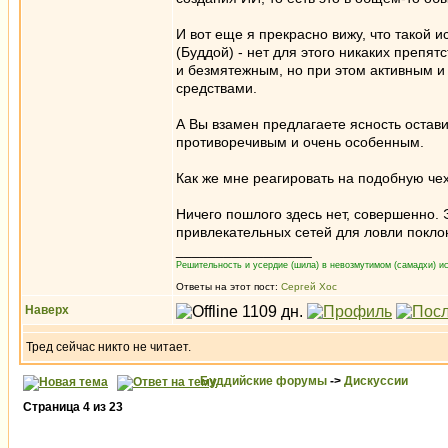
И вот еще я прекрасно вижу, что такой 
(Буддой) - нет для этого никаких препят
и безмятежным, но при этом активным 
средствами.
А Вы взамен предлагаете ясность остави
противоречивым и очень особенным.
Как же мне реагировать на подобную че
Ничего пошлого здесь нет, совершенно. 
привлекательных сетей для ловли покло
_________________
Решительность и усердие (шила) в невозмутимом (самадхи) ис
Ответы на этот пост:
Сергей Хос
Наверх
Тред сейчас никто не читает.
Буддийские форумы
->
Дискуссии
Страница
4
из
23