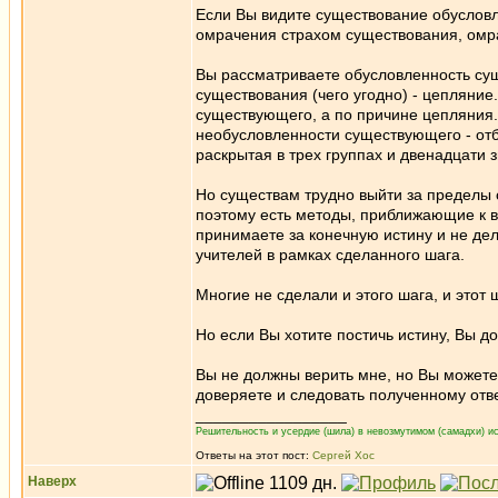
Если Вы видите существование обуслов
омрачения страхом существования, омр
Вы рассматриваете обусловленность сущ
существования (чего угодно) - цепляние
существующего, а по причине цепляния.
необусловленности существующего - отб
раскрытая в трех группах и двенадцати з
Но существам трудно выйти за пределы 
поэтому есть методы, приближающие к 
принимаете за конечную истину и не де
учителей в рамках сделанного шага.
Многие не сделали и этого шага, и этот 
Но если Вы хотите постичь истину, Вы д
Вы не должны верить мне, но Вы можете
доверяете и следовать полученному отве
_________________
Решительность и усердие (шила) в невозмутимом (самадхи) ис
Ответы на этот пост:
Сергей Хос
Наверх