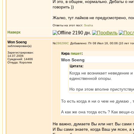
И это, в общем, нормально. Дебаты о ни
говорить ))
Жалко, тут лайков не предусмотрено, по
Ответы на этот пост:
Svaha
Наверх
Won Soeng
№
286299
Добавлено: Пт 08 Июл 16, 00:06 (10 лет то
заблокирован(а)
Зарегистрирован:
Кира
пишет
:
14.07.2006
Суждений: 14466
Won Soeng
Откуда: Королев
Цитата:
Когда не возникает неведение и
единственной опоры.
Но при этом вполне пристутству
То есть когда я ни о чем не думаю , 
А как же она тогда есть ? Как вещи-с
Не важно, думаете Вы или нет. Вы сами 
И Вы сами знаете, когда Ваш ум ясен, а 