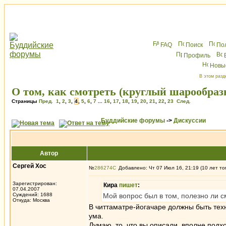
FAQ
Поиск
По
Профиль
Новы
В этом разд
О том, как смотреть (круглый шарообраз
Страницы
Пред.
1
,
2
,
3
,
4
,
5
,
6
,
7
...
16
,
17
,
18
,
19
,
20
,
21
,
22
,
23
След.
Буддийские форумы
->
Дискуссии
Автор
Сергей Хос
№
286274
Добавлено: Чт 07 Июл 16, 21:19 (10 лет то
Зарегистрирован:
Кира
пишет
:
07.04.2007
Суждений: 1688
Мой вопрос был в том, полезно ли см
Откуда: Москва
В читтаматре-йогачаре должны быть тех
ума.
Думаю, то, что вы описали, вполне подхо