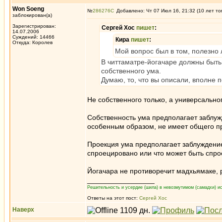
Won Soeng
№
286276
Добавлено: Чт 07 Июл 16, 21:32 (10 лет то
заблокирован(а)
Зарегистрирован:
Сергей Хос
пишет
:
14.07.2006
Суждений: 14466
Кира
пишет
:
Откуда: Королев
Мой вопрос был в том, полезно л
В читтаматре-йогачаре должны быть
собственного ума.
Думаю, то, что вы описали, вполне п
Не собственного только, а универсальног
Собственность ума предполагает заблуж
особенным образом, не имеет общего пр
Проекция ума предполагает заблуждение 
спроецировано или что может быть спро
Йогачара не противоречит мадхьямаке, 
_________________
Решительность и усердие (шила) в невозмутимом (самадхи) ис
Ответы на этот пост:
Сергей Хос
Наверх