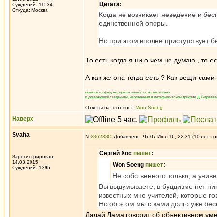
Цитата:
Суждений: 11534
Откуда: Москва
Когда не возникает неведение и бес
единственной опоры.
Но при этом вполне пристутствует б
То есть когда я ни о чем не думаю , то е
А как же она тогда есть ? Как вещи-сами-
_________________
новичок на форуме, прочитавший несколько книжек
и доверяющий сведениям, изложенным в метафизическом трактате Д.Андреева 
Ответы на этот пост:
Won Soeng
Наверх
Svaha
№
286288
Добавлено: Чт 07 Июл 16, 22:31 (10 лет то
Сергей Хос
пишет
:
Зарегистрирован:
14.03.2015
Won Soeng
пишет
:
Суждений: 1395
Не собственного только, а унив
Вы выдумываете, в буддизме нет ни
известных мне учителей, которые гов
Но об этом мы с вами долго уже бе
Далай Лама говорит об объективном уме