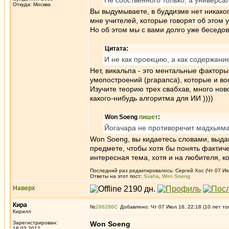
Не собственного только, а универса
Откуда: Москва
Вы выдумываете, в буддизме нет никако
мне учителей, которые говорят об этом у
Но об этом мы с вами долго уже беседо
Цитата:
И не как проекцию, а как содержание
Нет, викальпа - это ментальные факторы
умопостроений (prapanca), которые и во
Изучите теорию трех свабхав, много нов
какого-нибудь алгоритма для ИИ ))))
Won Soeng
пишет
:
Йогачара не противоречит мадхьяма
Won Soeng, вы кидаетесь словами, выда
предмете, чтобы хотя бы понять фактич
интересная тема, хотя и на любителя, к
Последний раз редактировалось: Сергей Хос (Чт 07 Июл
Ответы на этот пост:
Svaha
,
Won Soeng
Наверх
Кира
№
286286
Добавлено: Чт 07 Июл 16, 22:18 (10 лет то
Кирилл
Зарегистрирован:
Won Soeng
18.03.2012