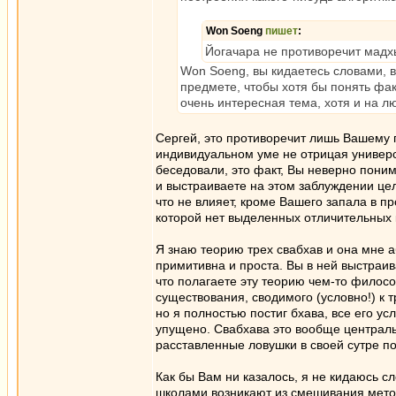
Won Soeng
пишет
:
Йогачара не противоречит мадх
Won Soeng, вы кидаетесь словами, 
предмете, чтобы хотя бы понять фа
очень интересная тема, хотя и на л
Сергей, это противоречит лишь Вашему 
индивидуальном уме не отрицая универс
беседовали, это факт, Вы неверно пони
и выстраиваете на этом заблуждении це
что не влияет, кроме Вашего запала в пр
которой нет выделенных отличительных к
Я знаю теорию трех свабхав и она мне а
примитивна и проста. Вы в ней выстраи
что полагаете эту теорию чем-то филос
существования, сводимого (условно!) к
но я полностью постиг бхава, все его ус
упущено. Свабхава это вообще центральн
расставленные ловушки в своей сутре п
Как бы Вам ни казалось, я не кидаюсь 
школами возникают из смешивания метод