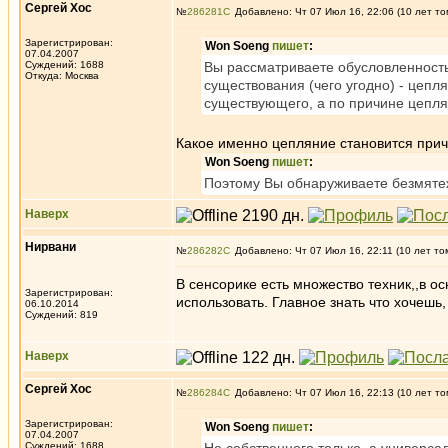
Сергей Хос
№
286281
Добавлено: Чт 07 Июл 16, 22:06 (10 лет то
Зарегистрирован:
Won Soeng
пишет
:
07.04.2007
Суждений: 1688
Вы рассматриваете обусловленность
Откуда: Москва
существования (чего угодно) - цепл
существующего, а по причине цепля
Какое именно цепляние становится прич
Won Soeng
пишет
:
Поэтому Вы обнаруживаете безмятеж
Наверх
Нирвани
№
286282
Добавлено: Чт 07 Июл 16, 22:11 (10 лет то
В сенсорике есть множество техник,,в о
Зарегистрирован:
использовать. Главное знать что хочешь,
06.10.2014
Суждений: 819
Наверх
Сергей Хос
№
286284
Добавлено: Чт 07 Июл 16, 22:13 (10 лет то
Зарегистрирован:
Won Soeng
пишет
:
07.04.2007
Суждений: 1688