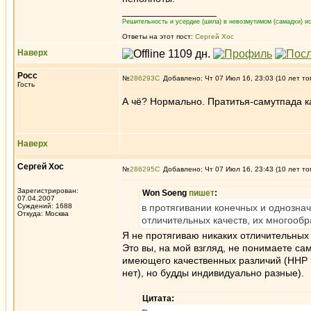
_________________
Решительность и усердие (шила) в невозмутимом (самадхи) ис
Ответы на этот пост:
Сергей Хос
Наверх
Росс
№
286293
Добавлено: Чт 07 Июл 16, 23:03 (10 лет то
Гость
А чё? Нормально. Пратитья-самутпада ка
Наверх
Сергей Хос
№
286295
Добавлено: Чт 07 Июл 16, 23:43 (10 лет то
Зарегистрирован:
Won Soeng
пишет
:
07.04.2007
Суждений: 1688
в протягивании конечных и однознач
Откуда: Москва
отличительных качеств, их многообр
Я не протягиваю никаких отличительных к
Это вы, на мой взгляд, не понимаете са
имеющего качественных различий (ННР г
нет), но будды индивидуально разные).
Цитата: