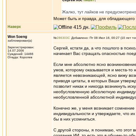
Сергей Хос
пишет
:
Жалко, тут лайков не предусмотрено
Может быть и правда, для обладающего 
Наверх
Won Soeng
№
286303
Добавлено: Пт 08 Июл 16, 00:27 (10 лет то
заблокирован(а)
Зарегистрирован:
Сергей, кстати да, а что пошлого в псих
14.07.2006
начинает Вас стращать опасностью поед
Суждений: 14466
Откуда: Королев
Если мне абсолютно ясно возникновение
умов, которому оказывается и места-то н
является невозникающей, ясно вижу воз
приводя цитаты, в которых Ваши утверж
позволит никак и никогда возникнуть иск
необусловленную абсолютную индивидуал
необусловленной абсолютной индивидуа
Конечно же, у меня возникает сомнение 
индивидуальности и утверждаете, что их 
бы в них усомниться.
С другой стороны, я понимаю, что этот 
создания ИИ, то есть это в общем-то об