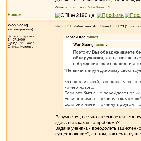
Ответы на этот пост:
Won Soeng
,
Dron
Наверх
Won Soeng
№
286275
Добавлено: Чт 07 Июл 16, 21:23 (10 лет то
заблокирован(а)
Зарегистрирован:
Сергей Хос
пишет
:
14.07.2006
Суждений: 14466
Won Soeng
пишет
:
Откуда: Королев
Поэтому
Вы обнаруживаете
бе
обнаруживая
, как возникающи
побуждения, вовлеченности и 
"Не викальпируй дхармату свою всуе"
Как не описывай, все равно у вас по
ничего нового.
Если это бытие не порождает новых 
Если оно имеет причину в самом себ
Если оно имеет причину в другом, то 
Разумеется, все что описывается - это 
здесь есть какая-то проблема?
Задача ученика - преодолеть зацикленнос
существование", а в том, как нечто суще