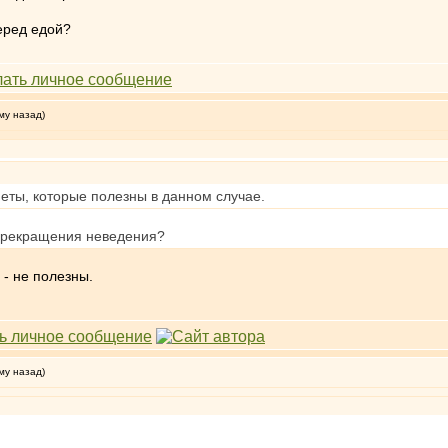
еред едой?
му назад)
меты, которые полезны в данном случае.
 прекращения неведения?
- не полезны.
му назад)