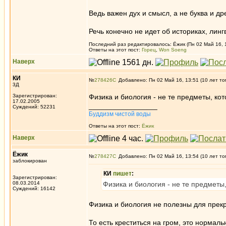
Ведь важен дух и смысл, а не буква и др
Речь конечно не идет об историках, лингв
Последний раз редактировалось: Ёжик (Пн 02 Май 16, 1
Ответы на этот пост:
Горец
,
Won Soeng
Наверх
КИ
№
278426
Добавлено: Пн 02 Май 16, 13:51 (10 лет то
3Д
Зарегистрирован:
Физика и биология - не те предметы, ко
17.02.2005
_________________
Суждений: 52231
Буддизм чистой воды
Ответы на этот пост:
Ёжик
Наверх
Ёжик
№
278427
Добавлено: Пн 02 Май 16, 13:54 (10 лет то
заблокирован
КИ
пишет
:
Зарегистрирован:
08.03.2014
Физика и биология - не те предметы
Суждений: 16142
Физика и биология не полезны для пре
То есть креститься на гром, это нормал