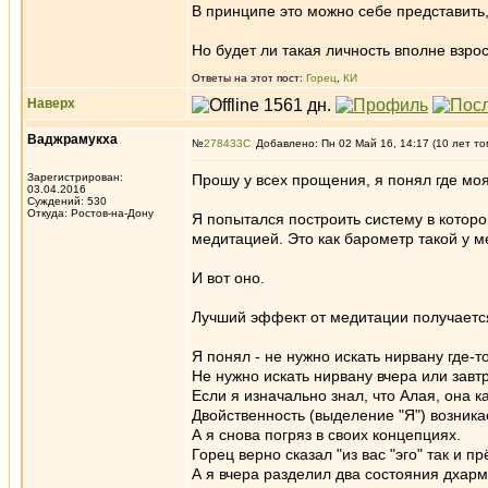
В принципе это можно себе представить, 
Но будет ли такая личность вполне взр
Ответы на этот пост:
Горец
,
КИ
Наверх
Ваджрамукха
№
278433
Добавлено: Пн 02 Май 16, 14:17 (10 лет то
Зарегистрирован:
Прошу у всех прощения, я понял где м
03.04.2016
Суждений: 530
Откуда: Ростов-на-Дону
Я попытался построить систему в которо
медитацией. Это как барометр такой у 
И вот оно.
Лучший эффект от медитации получается
Я понял - не нужно искать нирвану где-то
Не нужно искать нирвану вчера или завт
Если я изначально знал, что Алая, она 
Двойственность (выделение "Я") возника
А я снова погряз в своих концепциях.
Горец верно сказал "из вас "эго" так и п
А я вчера разделил два состояния дхар