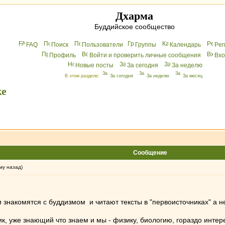
Дхарма
Буддийское сообщество
FAQ
Поиск
Пользователи
Группы
Календарь
Peг
Профиль
Войти и проверить личные сообщения
Вхo
Новые посты
За сегодня
За неделю
В этом разделе:
За сегодня
За неделю
За месяц
ке
Сообщение
му назад)
и знакомятся с буддизмом и читают тексты в "первоисточниках" а н
, уже знающий что знаем и мы - физику, биологию, гораздо интер