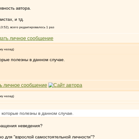
евность автора.
истах, и тд.
3:52), всего редактировалось 1 раз
му назад)
торые полезны в данном случае.
му назад)
, которые полезны в данном случае.
кращения неведения?
ьно для "взрослой самостоятельной личности"?