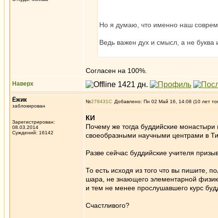
Но я думаю, что именно наш совреме
Ведь важен дух и смысл, а не буква 
Согласен на 100%.
Наверх
Ёжик
№
278431
Добавлено: Пн 02 Май 16, 14:08 (10 лет то
заблокирован
КИ
Зарегистрирован:
Почему же тогда буддийские монастыри 
08.03.2014
Суждений: 16142
своеобразными научными центрами в Тиб
Разве сейчас буддийские учителя призы
То есть исходя из того что вы пишите,
шара, не знающего элементарной физики
и тем не менее прослушавшего курс будд
Счастливого?