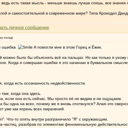
ведь есть такая мысль - меньше знаешь лучше спишь, все знания от 
ослой и самостоятельной в современном мире? Типа Крокодил Дан
му назад)
оя ошибка
А помогли мне в этом Горец и Ёжик.
й можно было бы объяснить всё на пальцах. Но как только я ухож
меня. Когда я совершаю ошибки я это начинаю в буквальном смысл
, когда есть осознанность недвойственности.
 там, когда она здесь.
ра, если она есть сейчас. Мы просто её не видим и не ощущаем.
как бы одна на всех, почему же я вновь споткнулся? Алая-это свер
ет уже как корень всех омрачений.
рёт". Что-то опять внутри разграничило "Я" с окружающим.
ма-частиц, разобрав по элементам феноменальную действительност