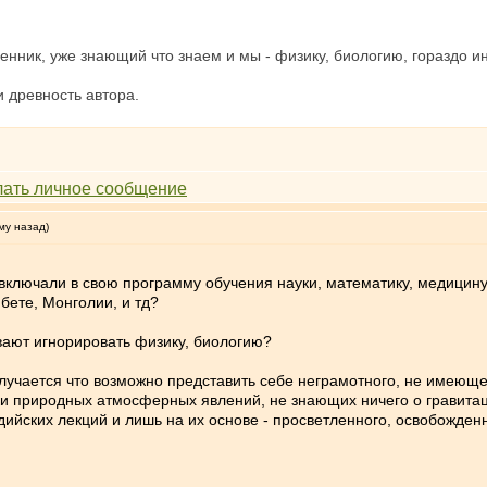
нник, уже знающий что знаем и мы - физику, биологию, гораздо и
и древность автора.
му назад)
включали в свою программу обучения науки, математику, медицину
ете, Монголии, и тд?
вают игнорировать физику, биологию?
 получается что возможно представить себе неграмотного, не имею
 природных атмосферных явлений, не знающих ничего о гравитаци
ийских лекций и лишь на их основе - просветленного, освобожденн