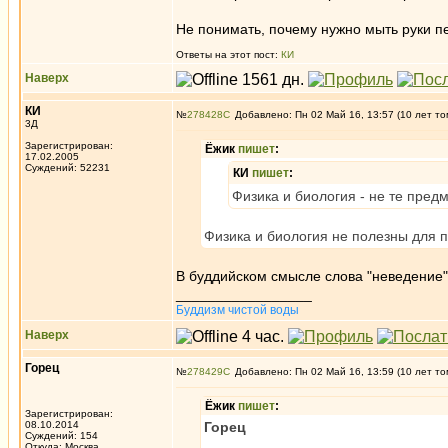
Не понимать, почему нужно мыть руки п
Ответы на этот пост:
КИ
Наверх
КИ
№
278428
Добавлено: Пн 02 Май 16, 13:57 (10 лет то
3Д
Зарегистрирован:
Ёжик
пишет
:
17.02.2005
Суждений: 52231
КИ
пишет
:
Физика и биология - не те пред
Физика и биология не полезны для
В буддийском смысле слова "неведение" 
_________________
Буддизм чистой воды
Наверх
Горец
№
278429
Добавлено: Пн 02 Май 16, 13:59 (10 лет то
Ёжик
пишет
:
Зарегистрирован:
08.10.2014
Горец
Суждений: 154
Откуда: Москва