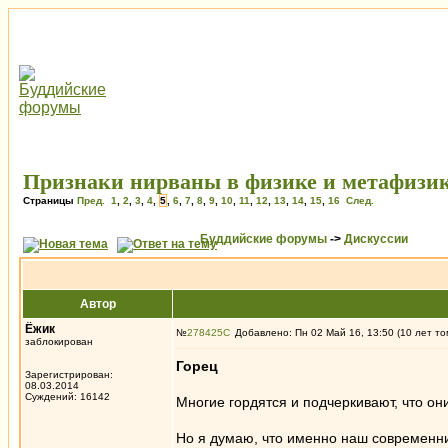
Признаки нирваны в физике и метафизи
Страницы
Пред.
1
,
2
,
3
,
4
,
5
,
6
,
7
,
8
,
9
,
10
,
11
,
12
,
13
,
14
,
15
,
16
След.
Буддийские форумы
->
Дискуссии
Автор
Ёжик
№
278425
Добавлено: Пн 02 Май 16, 13:50 (10 лет то
заблокирован
Горец
Зарегистрирован:
08.03.2014
Суждений: 16142
Многие гордятся и подчеркивают, что он
Но я думаю, что именно наш современник