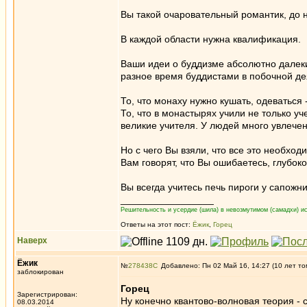
Вы такой очаровательный романтик, до 
В каждой области нужна квалификация.
Ваши идеи о буддизме абсолютно далеки
разное время буддистами в побочной дея
То, что монаху нужно кушать, одеваться
То, что в монастырях учили не только у
великие учителя. У людей много увлечени
Но с чего Вы взяли, что все это необхо
Вам говорят, что Вы ошибаетесь, глубок
Вы всегда учитесь печь пироги у сапожн
_________________
Решительность и усердие (шила) в невозмутимом (самадхи) ис
Ответы на этот пост:
Ёжик
,
Горец
Наверх
Ёжик
№
278438
Добавлено: Пн 02 Май 16, 14:27 (10 лет то
заблокирован
Горец
Зарегистрирован:
Ну конечно квантово-волновая теория - 
08.03.2014