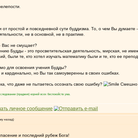
нелепости.
 от простой и повседневной сути буддизма. То, о чем Вы думаете 
тельности, не в основной, не в практике.
 - Вас не смущает?
чению Будды - это просветительская деятельность, мирская, не и
й, были те, кто хотел изучать математику были и те, кто ее препо
димо для освоения учения Будды?
о и кардинально, но Вы так самоуверенны в своих ошибках.
ика, что даже не пытаетесь осознать свою ошибку?
Смешно 
следовании (праджня) корней всех беспокойств ума.
му назад)
спасение и последний рубеж Бога!