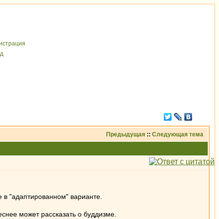
иcтрaция
д
Предыдущая
::
Следующая тема
е в "адаптированном" варианте.
еснее может рассказать о буддизме.