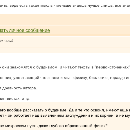
ть, ведь есть такая мысль - меньше знаешь лучше спишь, все знания
му назад)
о они знакомятся с буддизмом и читают тексты в "первоисточниках"
нник, уже знающий что знаем и мы - физику, биологию, гораздо и
и древность автора.
ингвистах, и тд.
ичего вообще рассказать о буддизме. Да и те кто освоил, имеют ещ
кует - он работает над выявлением заблуждений и их корней, а не м
тве микросхем пусть даже глубоко образованный физик?