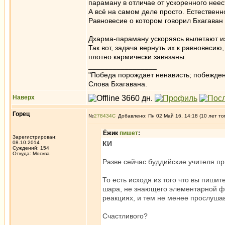
параману в отличае от ускоренного не
А всё на самом деле просто. Естественн
Равновесие о котором говорил Бхагаван 
Дхарма-параману ускоряясь вылетают из
Так вот, задача вернуть их к равновеси
плотно кармически завязаны.
_________________
"Победа порождает ненависть; побежден
Слова Бхагавана.
Наверх
Горец
№
278434
Добавлено: Пн 02 Май 16, 14:18 (10 лет то
Ёжик
пишет
:
Зарегистрирован:
08.10.2014
КИ
Суждений: 154
Откуда: Москва
Разве сейчас буддийские учителя п
То есть исходя из того что вы пиши
шара, не знающего элементарной фи
реакциях, и тем не менее прослушав
Счастливого?