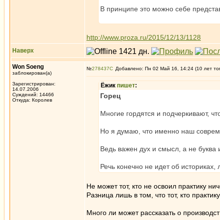
В принципе это можно себе представи
http://www.proza.ru/2015/12/13/1128
Наверх
Won Soeng
№
278437
Добавлено: Пн 02 Май 16, 14:24 (10 лет то
заблокирован(а)
Зарегистрирован:
Ёжик
пишет
:
14.07.2006
Суждений: 14466
Горец
Откуда: Королев
Многие гордятся и подчеркивают, чт
Но я думаю, что именно наш совреме
Ведь важен дух и смысл, а не буква 
Речь конечно не идет об историках, л
Не может тот, кто не освоил практику н
Разница лишь в том, что тот, кто практи
Много ли может рассказать о производс