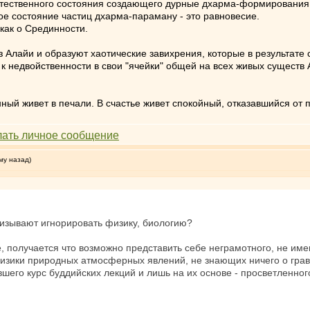
естественного состояния создающего дурные дхарма-формирования
ое состояние частиц дхарма-параману - это равновесие.
как о Срединности.
 Алайи и образуют хаотические завихрения, которые в результате 
ю, к недвойственности в свои "ячейки" общей на всех живых существ
ный живет в печали. В счастье живет спокойный, отказавшийся от 
му назад)
ризывают игнорировать физику, биологию?
те, получается что возможно представить себе неграмотного, не 
зики природных атмосферных явлений, не знающих ничего о грави
шего курс буддийских лекций и лишь на их основе - просветленного