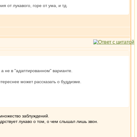
 от лукавого, горе от ума, и тд.
 а не в "адаптированном" варианте.
нтереснее может рассказать о буддизме.
е множество заблуждений.
удрствует лукаво о том, о чем слышал лишь звон.