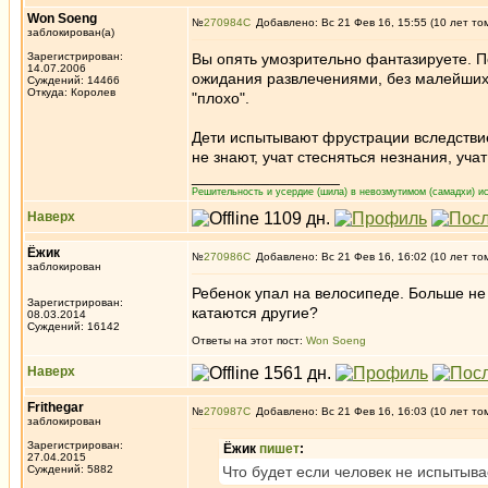
Won Soeng
№
270984
Добавлено: Вс 21 Фев 16, 15:55 (10 лет то
заблокирован(а)
Зарегистрирован:
Вы опять умозрительно фантазируете. П
14.07.2006
ожидания развлечениями, без малейших 
Суждений: 14466
Откуда: Королев
"плохо".
Дети испытывают фрустрации вследствие
не знают, учат стесняться незнания, учат
_________________
Решительность и усердие (шила) в невозмутимом (самадхи) ис
Наверх
Ёжик
№
270986
Добавлено: Вс 21 Фев 16, 16:02 (10 лет то
заблокирован
Ребенок упал на велосипеде. Больше не х
Зарегистрирован:
катаются другие?
08.03.2014
Суждений: 16142
Ответы на этот пост:
Won Soeng
Наверх
Frithegar
№
270987
Добавлено: Вс 21 Фев 16, 16:03 (10 лет то
заблокирован
Зарегистрирован:
Ёжик
пишет
:
27.04.2015
Суждений: 5882
Что будет если человек не испытыв