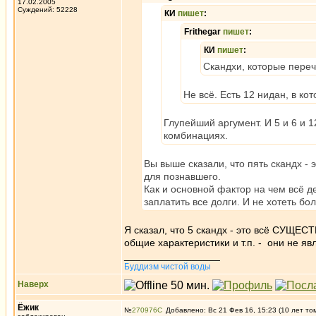
17.02.2005
Суждений: 52228
КИ
пишет
:
Frithegar
пишет
:
КИ
пишет
:
Скандхи, которые переч
Не всё. Есть 12 нидан, в ко
Глупейший аргумент. И 5 и 6 и 12
комбинациях.
Вы выше сказали, что пять скандх - 
для познавшего.
Как и основной фактор на чем всё д
заплатить все долги. И не хотеть бо
Я сказал, что 5 скандх - это всё СУЩЕ
общие характеристики и т.п. - они не я
_________________
Буддизм чистой воды
Наверх
Ёжик
№
270976
Добавлено: Вс 21 Фев 16, 15:23 (10 лет то