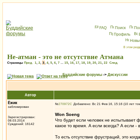
FAQ
Поиск
По
Профиль
Новы
В этом разд
Не-атман - это не отсутствие Атмана
Страницы
Пред.
1
,
2
,
3
,
4
,
5
,
6
,
7
...
15
,
16
,
17
,
18
,
19
,
20
,
21
,
22
След.
Буддийские форумы
->
Дискуссии
Автор
Ёжик
№
270972
Добавлено: Вс 21 Фев 16, 15:16 (10 лет то
заблокирован
Won Soeng
Зарегистрирован:
Что будет если человек не испытывает 
08.03.2014
Суждений: 16142
какое то время. А если всегда? А если - 
То есть отсутствие фрустраций, это когд