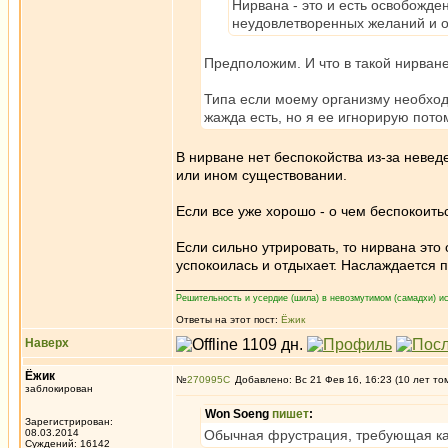
Нирвана - это и есть освобожде
неудовлетворенных желаний и о
Предположим. И что в такой нирване
Типа если моему организму необход
жажда есть, но я ее игнорирую потом
В нирване нет беспокойства из-за неве
или ином существовании.
Если все уже хорошо - о чем беспокоитьс
Если сильно утрировать, то нирвана это 
успокоилась и отдыхает. Наслаждается 
_________________
Решительность и усердие (шила) в невозмутимом (самадхи) ис
Ответы на этот пост:
Ёжик
Наверх
Ёжик
№
270995
Добавлено: Вс 21 Фев 16, 16:23 (10 лет то
заблокирован
Won Soeng
пишет
:
Зарегистрирован:
08.03.2014
Обычная фрустрация, требующая ка
Суждений: 16142