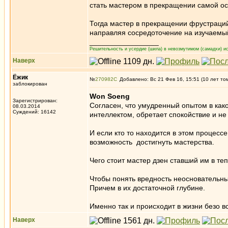
стать мастером в прекращении самой о
Тогда мастер в прекращении фрустраций
направляя сосредоточение на изучаемы
_________________
Решительность и усердие (шила) в невозмутимом (самадхи) ис
Наверх
Ёжик
№
270982
Добавлено: Вс 21 Фев 16, 15:51 (10 лет то
заблокирован
Won Soeng
Зарегистрирован:
Согласен, что умудренный опытом в ка
08.03.2014
Суждений: 16142
интеллектом, обретает спокойствие и н
И если кто то находится в этом процесс
возможность достигнуть мастерства.
Чего стоит мастер дзен ставший им в те
Чтобы понять вредность неосновательны
Причем в их достаточной глубине.
Именно так и происходит в жизни безо в
Наверх