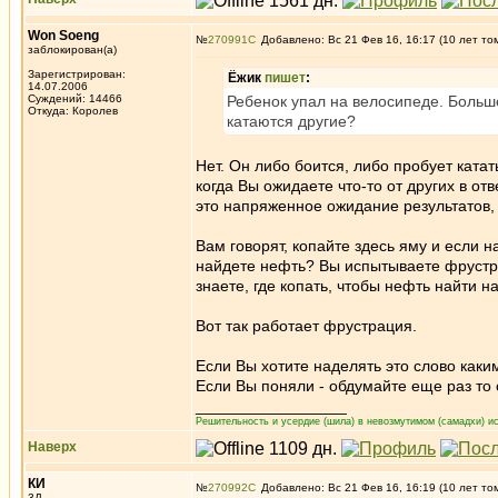
Won Soeng
№
270991
Добавлено: Вс 21 Фев 16, 16:17 (10 лет то
заблокирован(а)
Зарегистрирован:
Ёжик
пишет
:
14.07.2006
Суждений: 14466
Ребенок упал на велосипеде. Больше 
Откуда: Королев
катаются другие?
Нет. Он либо боится, либо пробует кат
когда Вы ожидаете что-то от других в о
это напряженное ожидание результатов,
Вам говорят, копайте здесь яму и если н
найдете нефть? Вы испытываете фрустрац
знаете, где копать, чтобы нефть найти 
Вот так работает фрустрация.
Если Вы хотите наделять это слово каки
Если Вы поняли - обдумайте еще раз то
_________________
Решительность и усердие (шила) в невозмутимом (самадхи) ис
Наверх
КИ
№
270992
Добавлено: Вс 21 Фев 16, 16:19 (10 лет то
3Д