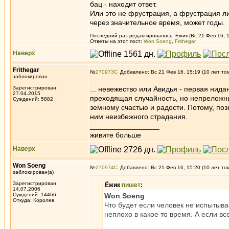
бац - находит ответ.
Или это не фрустрация, а фрустрация ли
через значительное время, может годы.
Последний раз редактировалось: Ёжик (Вс 21 Фев 16, 1
Ответы на этот пост:
Won Soeng
,
Frithegar
Наверх
Frithegar
№
270973
Добавлено: Вс 21 Фев 16, 15:19 (10 лет то
заблокирован
Зарегистрирован:
... невежество или Авидья - первая нидан
27.04.2015
преходящая случайность, но непреложны
Суждений: 5882
земному счастью и радости. Потому, по
ним неизбежного страдания.
_________________
живите больше
Наверх
Won Soeng
№
270974
Добавлено: Вс 21 Фев 16, 15:20 (10 лет то
заблокирован(а)
Зарегистрирован:
Ёжик
пишет
:
14.07.2006
Суждений: 14466
Won Soeng
Откуда: Королев
Что будет если человек не испытыв
неплохо в какое то время. А если все