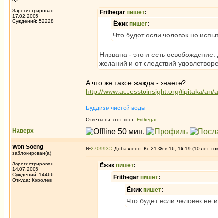
Зарегистрирован:
Frithegar
пишет
:
17.02.2005
Суждений: 52228
Ёжик
пишет
:
Что будет если человек не испы
Нирвана - это и есть освобождение
желаний и от следствий удовлетвор
А что же такое жажда - знаете?
http://www.accesstoinsight.org/tipitaka/an
_________________
Буддизм чистой воды
Ответы на этот пост:
Frithegar
Наверх
Won Soeng
№
270993
Добавлено: Вс 21 Фев 16, 16:19 (10 лет то
заблокирован(а)
Зарегистрирован:
Ёжик
пишет
:
14.07.2006
Суждений: 14466
Frithegar
пишет
:
Откуда: Королев
Ёжик
пишет
:
Что будет если человек не 