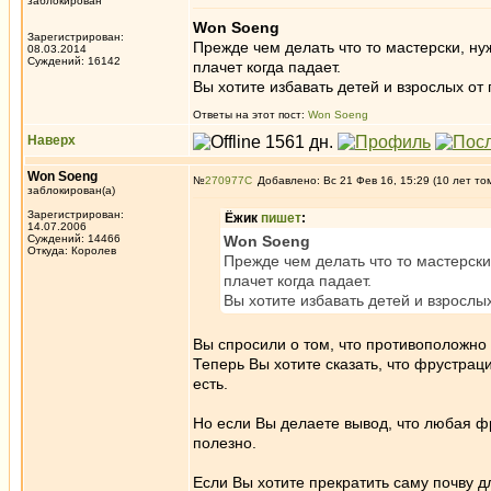
заблокирован
Won Soeng
Зарегистрирован:
Прежде чем делать что то мастерски, ну
08.03.2014
Суждений: 16142
плачет когда падает.
Вы хотите избавать детей и взрослых от
Ответы на этот пост:
Won Soeng
Наверх
Won Soeng
№
270977
Добавлено: Вс 21 Фев 16, 15:29 (10 лет то
заблокирован(а)
Зарегистрирован:
Ёжик
пишет
:
14.07.2006
Суждений: 14466
Won Soeng
Откуда: Королев
Прежде чем делать что то мастерски
плачет когда падает.
Вы хотите избавать детей и взрослы
Вы спросили о том, что противоположно 
Теперь Вы хотите сказать, что фрустраци
есть.
Но если Вы делаете вывод, что любая фр
полезно.
Если Вы хотите прекратить саму почву 