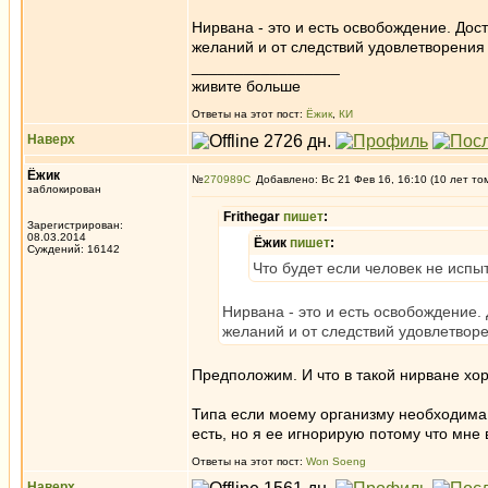
Нирвана - это и есть освобождение. До
желаний и от следствий удовлетворения
_________________
живите больше
Ответы на этот пост:
Ёжик
,
КИ
Наверх
Ёжик
№
270989
Добавлено: Вс 21 Фев 16, 16:10 (10 лет то
заблокирован
Frithegar
пишет
:
Зарегистрирован:
08.03.2014
Ёжик
пишет
:
Суждений: 16142
Что будет если человек не испы
Нирвана - это и есть освобождение
желаний и от следствий удовлетвор
Предположим. И что в такой нирване хор
Типа если моему организму необходима 
есть, но я ее игнорирую потому что мне 
Ответы на этот пост:
Won Soeng
Наверх