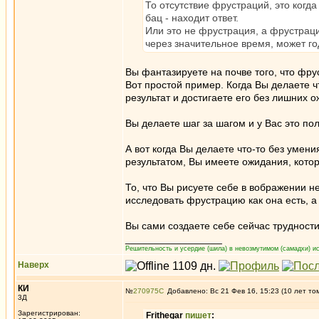
То отсутствие фрустраций, это когд
бац - находит ответ.
Или это не фрустрация, а фрустраци
через значительное время, может го
Вы фантазируете на почве того, что фру
Вот простой пример. Когда Вы делаете ч
результат и достигаете его без лишних 
Вы делаете шаг за шагом и у Вас это по
А вот когда Вы делаете что-то без умен
результатом, Вы имеете ожидания, котор
То, что Вы рисуете себе в вображении 
исследовать фрустрацию как она есть, 
Вы сами создаете себе сейчас трудност
_________________
Решительность и усердие (шила) в невозмутимом (самадхи) ис
Наверх
КИ
№
270975
Добавлено: Вс 21 Фев 16, 15:23 (10 лет то
3Д
Зарегистрирован:
Frithegar
пишет
: