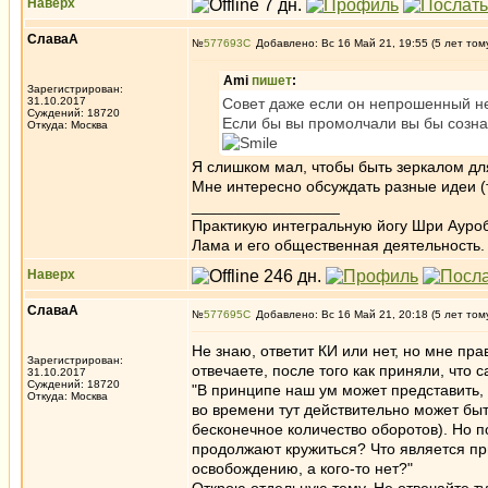
Наверх
СлаваА
№
577693
Добавлено: Вс 16 Май 21, 19:55 (5 лет том
Ami
пишет
:
Зарегистрирован:
31.10.2017
Совет даже если он непрошенный не
Суждений: 18720
Если бы вы промолчали вы бы созна
Откуда: Москва
Я слишком мал, чтобы быть зеркалом для
Мне интересно обсуждать разные идеи (
_________________
Практикую интегральную йогу Шри Ауроб
Лама и его общественная деятельность.
Наверх
СлаваА
№
577695
Добавлено: Вс 16 Май 21, 20:18 (5 лет том
Не знаю, ответит КИ или нет, но мне пра
Зарегистрирован:
отвечаете, после того как приняли, что 
31.10.2017
Суждений: 18720
"В принципе наш ум может представить, 
Откуда: Москва
во времени тут действительно может быть
бесконечное количество оборотов). Но п
продолжают кружиться? Что является при
освобождению, а кого-то нет?"