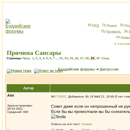
FAQ
Поиск
По
Профиль
Новы
В этом разд
Причина Сансары
Страницы
Пред.
1
,
2
,
3
,
4
,
5
,
6
,
7
...
23
,
24
,
25
,
26
,
27
,
28
,
29
,
30
След.
Буддийские форумы
->
Дискуссии
Автор
Ami
№
577692
Добавлено: Вс 16 Май 21, 19:49 (5 лет том
Зарегистрирован:
Совет даже если он непрошенный не рук
29.03.2021
Если бы вы промолчали вы бы сознател
Суждений: 800
Ответы на этот пост:
СлаваА