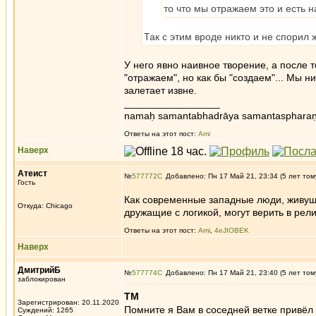
то что мы отражаем это и есть 
Так с этим вроде никто и не спорил 
У него явно наивное творение, а после т
"отражаем", но как бы "создаем"... Мы н
залетает извне.
_________________
namaḥ samantabhadrāya samantaspharaṇ
Ответы на этот пост:
Ami
Наверх
Атеист
№
577772
Добавлено: Пн 17 Май 21, 23:34 (5 лет том
Гость
Как современные западные люди, живущи
Откуда: Chicago
дружащие с логикой, могут верить в ре
Ответы на этот пост:
Ami
,
4eJIOBEK
Наверх
ДмитрийБ
№
577774
Добавлено: Пн 17 Май 21, 23:40 (5 лет том
заблокирован
ТМ
Зарегистрирован: 20.11.2020
Помните я Вам в соседней ветке привёл 
Суждений: 1265