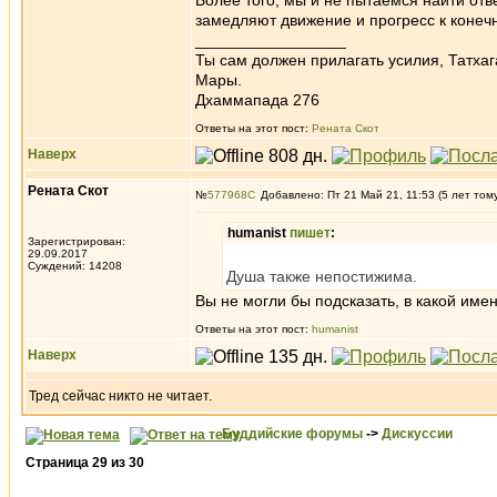
Более того, мы и не пытаемся найти отв
замедляют движение и прогресс к конеч
_________________
Ты сам должен прилагать усилия, Татхаг
Мары.
Дхаммапада 276
Ответы на этот пост:
Рената Скот
Наверх
Рената Скот
№
577968
Добавлено: Пт 21 Май 21, 11:53 (5 лет том
humanist
пишет
:
Зарегистрирован:
29.09.2017
Суждений: 14208
Душа также непостижима.
Вы не могли бы подсказать, в какой име
Ответы на этот пост:
humanist
Наверх
Тред сейчас никто не читает.
Буддийские форумы
->
Дискуссии
Страница
29
из
30