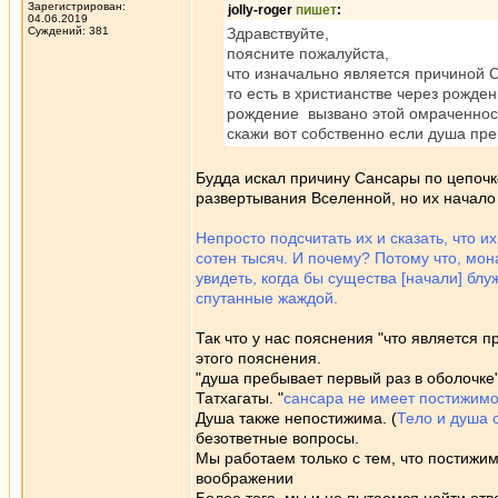
Зарегистрирован:
jolly-roger
пишет
:
04.06.2019
Суждений: 381
Здравствуйте,
поясните пожалуйста,
что изначально является причиной 
то есть в христианстве через рожде
рождение вызвано этой омраченнос
скажи вот собственно если душа пре
Будда искал причину Сансары по цепочк
развертывания Вселенной, но их начало 
Непросто подсчитать их и сказать, что их
сотен тысяч. И почему? Потому что, мон
увидеть, когда бы существа [начали] блу
спутанные жаждой.
Так что у нас пояснения "что является п
этого пояснения.
"душа пребывает первый раз в оболочке
Татхагаты. "
сансара не имеет постижимо
Душа также непостижима. (
Тело и душа о
безответные вопросы.
Мы работаем только с тем, что постижим
воображении