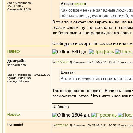
Зарегистрирован:
Атеист
пишет
:
15.01.2019
Суждений: 2820
Как современные западные люди, жи
образование, дружащие с логикой, 
В том то и секрет что верить ни во что 
глазам своим" тут то все станет по сво
же болотами и преградами,но это понятн
_________________
Свобода или смерть
Бессмыслие или см
Наверх
ДмитрийБ
№
577796
Добавлено: Вт 18 Май 21, 12:43 (5 лет том
заблокирован
Цитата:
Зарегистрирован: 20.11.2020
Суждений: 1265
В том то и секрет что верить ни во 
Откуда: Москва
Так некорректно говорить. Если человек
возможности этого. Что ничто иное как 
_________________
Upāsaka
Наверх
humanist
№
577963
Добавлено: Пт 21 Май 21, 10:52 (5 лет том