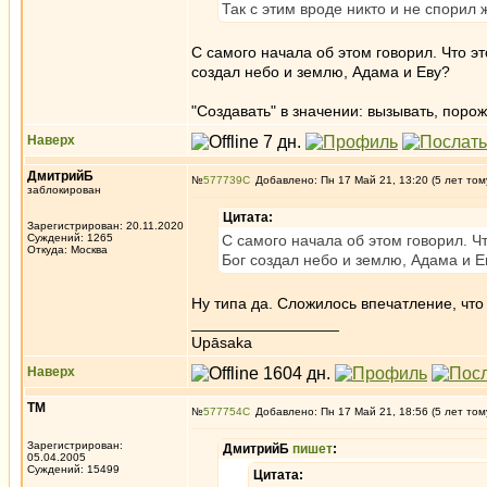
Так с этим вроде никто и не спорил 
С самого начала об этом говорил. Что э
создал небо и землю, Адама и Еву?
"Создавать" в значении: вызывать, порож
Наверх
ДмитрийБ
№
577739
Добавлено: Пн 17 Май 21, 13:20 (5 лет том
заблокирован
Цитата:
Зарегистрирован: 20.11.2020
Суждений: 1265
С самого начала об этом говорил. Ч
Откуда: Москва
Бог создал небо и землю, Адама и Е
Ну типа да. Сложилось впечатление, что 
_________________
Upāsaka
Наверх
ТМ
№
577754
Добавлено: Пн 17 Май 21, 18:56 (5 лет том
Зарегистрирован:
ДмитрийБ
пишет
:
05.04.2005
Суждений: 15499
Цитата: