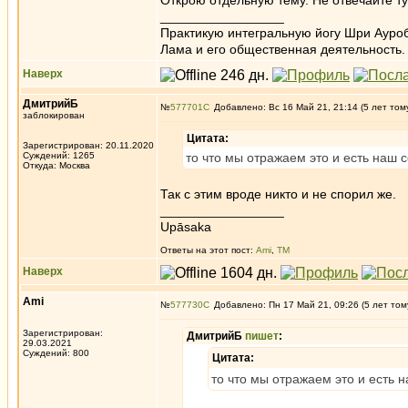
Открою отдельную тему. Не отвечайте ту
_________________
Практикую интегральную йогу Шри Ауроб
Лама и его общественная деятельность.
Наверх
ДмитрийБ
№
577701
Добавлено: Вс 16 Май 21, 21:14 (5 лет том
заблокирован
Цитата:
Зарегистрирован: 20.11.2020
Суждений: 1265
то что мы отражаем это и есть наш
Откуда: Москва
Так с этим вроде никто и не спорил же.
_________________
Upāsaka
Ответы на этот пост:
Ami
,
ТМ
Наверх
Ami
№
577730
Добавлено: Пн 17 Май 21, 09:26 (5 лет том
Зарегистрирован:
ДмитрийБ
пишет
:
29.03.2021
Суждений: 800
Цитата:
то что мы отражаем это и есть 