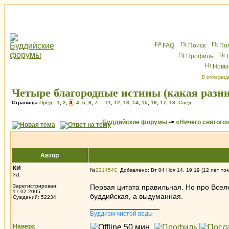
FAQ
Поиск
По
Профиль
Новы
В этом разд
Четыре благородные истины (какая разниц
Страницы
Пред.
1
,
2
,
3
,
4
,
5
,
6
,
7
...
11
,
12
,
13
,
14
,
15
,
16
,
17
,
18
След.
Буддийские форумы
->
«Ничего святого
Автор
КИ
№
221454
Добавлено: Вт 04 Ноя 14, 19:19 (12 лет то
3Д
Зарегистрирован:
Первая цитата правильная. Но про Вселе
17.02.2005
буддийская, а выдуманная.
Суждений: 52234
_________________
Буддизм чистой воды
Наверх