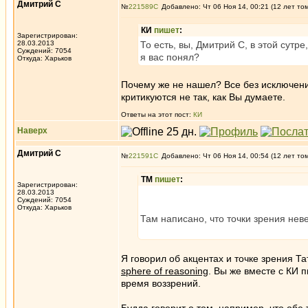
Дмитрий С
№
221589
Добавлено: Чт 06 Ноя 14, 00:21 (12 лет то
КИ
пишет
:
Зарегистрирован:
28.03.2013
То есть, вы, Дмитрий С, в этой сутр
Суждений: 7054
я вас понял?
Откуда: Харьков
Почему же не нашел? Все без исключени
критикуются не так, как Вы думаете.
Ответы на этот пост:
КИ
Наверх
Дмитрий С
№
221591
Добавлено: Чт 06 Ноя 14, 00:54 (12 лет то
ТМ
пишет
:
Зарегистрирован:
28.03.2013
Суждений: 7054
Откуда: Харьков
Там написано, что точки зрения нев
Я говорил об акцентах и точке зрения Т
sphere of reasoning
. Вы же вместе с КИ 
время воззрений.