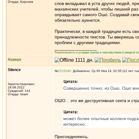
Откуда: Королев
слов вкладывал в уста других людей, пр
махаянских учителей, чтобы лишний раз
оправдывает самого Ошо. Создавай свою
обязательно аукнется.
Практически, в каждой традиции есть св
принадлежности текстов. Ты вверяешь се
проблем с другими традициями.
_________________
Решительность и усердие (шила) в невозмутимом (самадхи) ис
Наверх
Silence
№
221518
Добавлено: Ср 05 Ноя 14, 01:55 (12 лет то
Цитата:
Зарегистрирован:
18.08.2012
Совершенно точно, из Ошо. Ошо мно
Суждений: 141
Откуда: Israel
ОШО... это же деструктивная секта и стр
Цитата:
может более опытные коллеги подска
интересно...
Присоединяюсь.