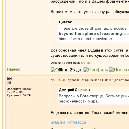
рассуждений, что и в Вашем фрагменте о
Впрочем, мы это уже тысячу раз обсуждал
Цитата:
These are those dhammas, bhikkhus, tha
beyond the sphere of reasoning
, s
himself with direct knowledge
Вот основная идея Будды в этой сутте, 
существования или не-существования Бо
Ответы на этот пост:
КИ
,
ТМ
Наверх
КИ
№
221534
Добавлено: Ср 05 Ноя 14, 06:57 (12 лет то
3Д
Зарегистрирован:
Дмитрий С
пишет
:
17.02.2005
Суждений: 52234
Вопросы о Боге-творце, Боге-отце н
бесконечности мира.
Еще как отличаются. Там прямой смешной
_________________
Буддизм чистой воды