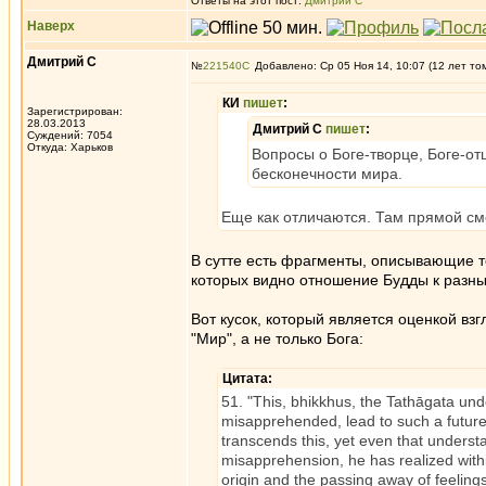
Ответы на этот пост:
Дмитрий С
Наверх
Дмитрий С
№
221540
Добавлено: Ср 05 Ноя 14, 10:07 (12 лет то
КИ
пишет
:
Зарегистрирован:
28.03.2013
Дмитрий С
пишет
:
Суждений: 7054
Откуда: Харьков
Вопросы о Боге-творце, Боге-от
бесконечности мира.
Еще как отличаются. Там прямой сме
В сутте есть фрагменты, описывающие те
которых видно отношение Будды к разны
Вот кусок, который является оценкой взг
"Мир", а не только Бога:
Цитата:
51. "This, bhikkhus, the Tathāgata un
misapprehended, lead to such a future 
transcends this, yet even that unders
misapprehension, he has realized withi
origin and the passing away of feelings