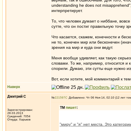
верным, так и ошибочным. Для того, чтоб
understanding he does not misapprehend
интерпретирует.
То, что человек думает о ниббане, вовс
сутте, что он постиг правильную точку зр
Что касается, скажем, конечности и беск
не то, конечен мир или бесконечен (инач
зрения на мир и куда они ведут.
Меня вообще удивляет, как такую серье
словами. То же, например, относится и 
спорили. Думаю, эти сутты еще нужно из
Вот, если хотите, мой комментарий к те
Наверх
Дмитрий С
№
221597
Добавлено: Чт 06 Ноя 14, 02:10 (12 лет то
ТМ
пишет
:
Зарегистрирован:
28.03.2013
Суждений: 7054
Откуда: Харьков
"миру" и "я" нет места. Это катего