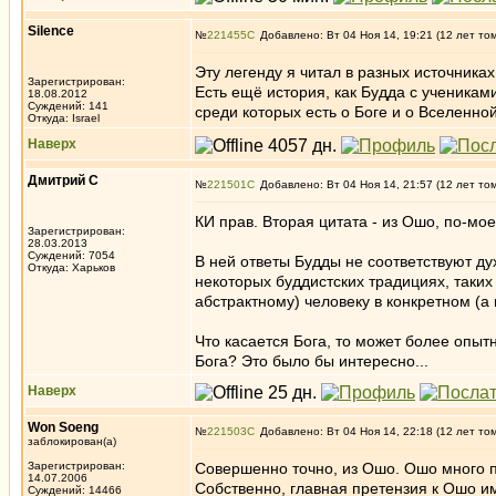
Silence
№
221455
Добавлено: Вт 04 Ноя 14, 19:21 (12 лет то
Эту легенду я читал в разных источника
Зарегистрирован:
Есть ещё история, как Будда с ученикам
18.08.2012
Суждений: 141
среди которых есть о Боге и о Вселенной
Откуда: Israel
Наверх
Дмитрий С
№
221501
Добавлено: Вт 04 Ноя 14, 21:57 (12 лет то
КИ прав. Вторая цитата - из Ошо, по-мое
Зарегистрирован:
28.03.2013
Суждений: 7054
В ней ответы Будды не соответствуют дух
Откуда: Харьков
некоторых буддистских традициях, таких 
абстрактному) человеку в конкретном (а 
Что касается Бога, то может более опыт
Бога? Это было бы интересно...
Наверх
Won Soeng
№
221503
Добавлено: Вт 04 Ноя 14, 22:18 (12 лет то
заблокирован(а)
Зарегистрирован:
Совершенно точно, из Ошо. Ошо много 
14.07.2006
Собственно, главная претензия к Ошо им
Суждений: 14466