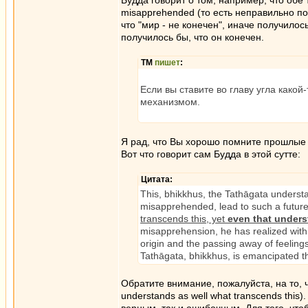
Будда говорит о том, например, что обе
misapprehended (то есть неправильно пон
что "мир - не конечен", иначе получилос
получилось бы, что он конечен.
ТМ
пишет
:
Если вы ставите во главу угла како
механизмом.
Я рад, что Вы хорошо помните прошлые д
Вот что говорит сам Будда в этой сутте:
Цитата:
This, bhikkhus, the Tathāgata unders
misapprehended, lead to such a future 
transcends this, yet
even that under
misapprehension, he has realized withi
origin and the passing away of feelings
Tathāgata, bhikkhus, is emancipated t
Обратите внимание, пожалуйста, на то, 
understands as well what transcends this