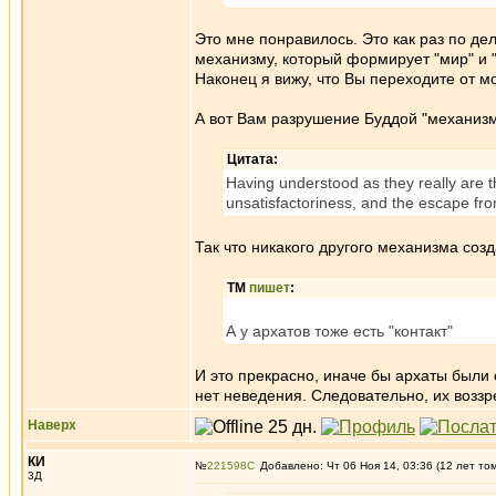
Это мне понравилось. Это как раз по дел
механизму, который формирует "мир" и "
Наконец я вижу, что Вы переходите от мо
А вот Вам разрушение Буддой "механизма
Цитата:
Having understood as they really are th
unsatisfactoriness, and the escape fr
Так что никакого другого механизма созда
ТМ
пишет
:
А у архатов тоже есть "контакт"
И это прекрасно, иначе бы архаты были
нет неведения. Следовательно, их воззр
Наверх
КИ
№
221598
Добавлено: Чт 06 Ноя 14, 03:36 (12 лет то
3Д