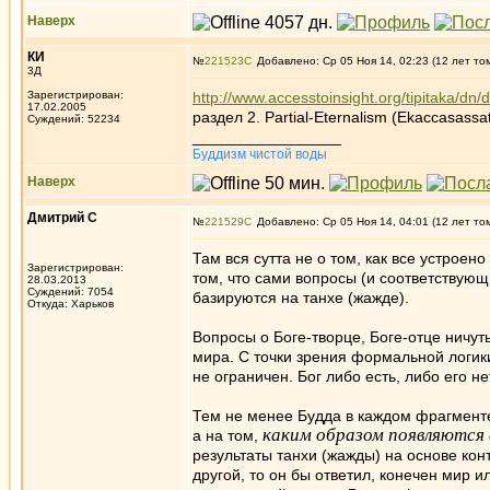
Наверх
КИ
№
221523
Добавлено: Ср 05 Ноя 14, 02:23 (12 лет то
3Д
Зарегистрирован:
http://www.accesstoinsight.org/tipitaka/dn/
17.02.2005
раздел 2. Partial-Eternalism (Ekaccasassa
Суждений: 52234
_________________
Буддизм чистой воды
Наверх
Дмитрий С
№
221529
Добавлено: Ср 05 Ноя 14, 04:01 (12 лет то
Там вся сутта не о том, как все устроено 
Зарегистрирован:
том, что сами вопросы (и соответствующи
28.03.2013
Суждений: 7054
базируются на танхе (жажде).
Откуда: Харьков
Вопросы о Боге-творце, Боге-отце ничут
мира. С точки зрения формальной логики
не ограничен. Бог либо есть, либо его не
Тем не менее Будда в каждом фрагменте э
каким образом появляются 
а на том,
результаты танхи (жажды) на основе кон
другой, то он бы ответил, конечен мир и