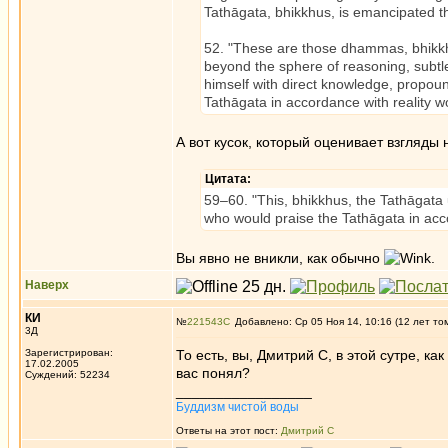
Tathāgata, bhikkhus, is emancipated t
52. "These are those dhammas, bhikkhus,
beyond the sphere of reasoning, subtle
himself with direct knowledge, propound
Tathāgata in accordance with reality w
А вот кусок, который оценивает взгляды 
Цитата:
59–60. "This, bhikkhus, the Tathāgata
who would praise the Tathāgata in acc
Вы явно не вникли, как обычно
.
Наверх
КИ
№
221543
Добавлено: Ср 05 Ноя 14, 10:16 (12 лет то
3Д
Зарегистрирован:
То есть, вы, Дмитрий С, в этой сутре, к
17.02.2005
вас понял?
Суждений: 52234
_________________
Буддизм чистой воды
Ответы на этот пост:
Дмитрий С