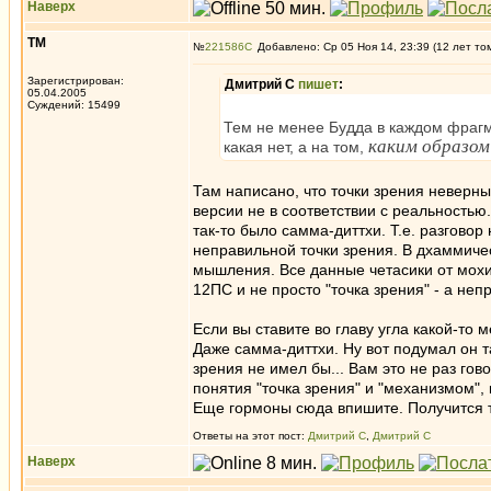
Наверх
ТМ
№
221586
Добавлено: Ср 05 Ноя 14, 23:39 (12 лет то
Зарегистрирован:
Дмитрий С
пишет
:
05.04.2005
Суждений: 15499
Тем не менее Будда в каждом фрагме
каким образом
какая нет, а на том,
Там написано, что точки зрения неверн
версии не в соответствии с реальностью
так-то было самма-диттхи. Т.е. разговор
неправильной точки зрения. В дхаммичес
мышления. Все данные четасики от мохи, ч
12ПС и не просто "точка зрения" - а неп
Если вы ставите во главу угла какой-то
Даже самма-диттхи. Ну вот подумал он та
зрения не имел бы... Вам это не раз го
понятия "точка зрения" и "механизмом"
Еще гормоны сюда впишите. Получится та
Ответы на этот пост:
Дмитрий С
,
Дмитрий С
Наверх