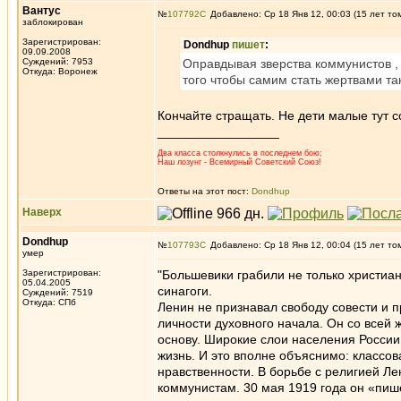
Вантус
№
107792
Добавлено: Ср 18 Янв 12, 00:03 (15 лет то
заблокирован
Зарегистрирован:
Dondhup
пишет
:
09.09.2008
Суждений: 7953
Оправдывая зверства коммунистов ,
Откуда: Воронеж
того чтобы самим стать жертвами та
Кончайте стращать. Не дети малые тут со
_________________
Два класса столкнулись в последнем бою;
Наш лозунг - Всемирный Советский Союз!
Ответы на этот пост:
Dondhup
Наверх
Dondhup
№
107793
Добавлено: Ср 18 Янв 12, 00:04 (15 лет то
умер
Зарегистрирован:
"Большевики грабили не только христиа
05.04.2005
синагоги.
Суждений: 7519
Откуда: СПб
Ленин не признавал свободу совести и 
личности духовного начала. Он со всей 
основу. Широкие слои населения России
жизнь. И это вполне объяснимо: классо
нравственности. В борьбе с религией Л
коммунистам. 30 мая 1919 года он «пиш