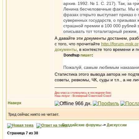
архив. 1992. № 1. С. 217). Так, за
Ленина бесчеловечные факты. Мы ещ
фразах открыто выступает приказ о
суверенных государств, о призывах 
страшной премии в 100 000 рублей 
описывать тот тоталитарный режим,
А давайте эти документы достанем, раз
с того, что прочитайте
http://forum-msk.or
документы
, в контексте того времени и
Dondhup
пишет
:
Пожалуй, самым любимым наказание
Статистика этого вывода автора не подт
советы, ревкомы, ЧК, суды и т.п., а не л
_________________
Два класса столкнулись в последнем бою;
Наш лозунг - Всемирный Советский Союз!
Наверх
Тред сейчас никто не читает.
Буддийские форумы
->
Дискуссии
Страница
7
из
38