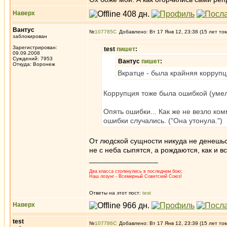
Наверх
Вантус
№
107785
Добавлено: Вт 17 Янв 12, 23:38 (15 лет то
заблокирован
Зарегистрирован:
test
пишет
:
09.09.2008
Суждений: 7953
Вантус
пишет
:
Откуда: Воронеж
Вкратце - была крайняя коррупц
Коррупция тоже была ошибкой (умел
Опять ошибки... Как же не везло ко
ошибки случались. ("Она утонула.")
От людской сущности никуда не денешьс
не с неба сыпятся, а рождаются, как и в
_________________
Два класса столкнулись в последнем бою;
Наш лозунг - Всемирный Советский Союз!
Ответы на этот пост:
test
Наверх
test
№
107786
Добавлено: Вт 17 Янв 12, 23:39 (15 лет то