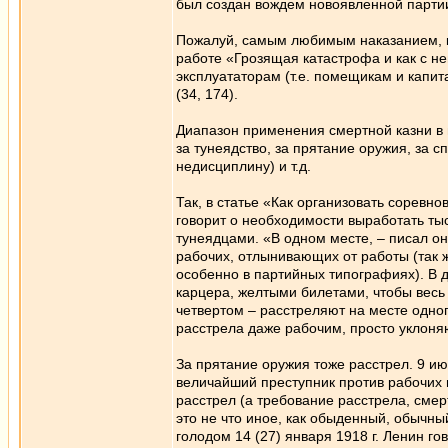
был создан вождем новоявленной парти
Пожалуй, самым любимым наказанием, ко
работе «Грозящая катастрофа и как с не
эксплуататорам (т.е. помещикам и капи
(34, 174).
Диапазон применения смертной казни в 
за тунеядство, за прятание оружия, за 
недисциплину) и т.д.
Так, в статье «Как организовать соревно
говорит о необходимости выработать ты
тунеядцами. «В одном месте, – писал он
рабочих, отлынивающих от работы (так ж
особенно в партийных типографиях). В др
карцера, желтыми билетами, чтобы весь 
четвертом – расстреляют на месте одного
расстрела даже рабочим, просто уклон
За прятание оружия тоже расстрел. 9 июл
величайший преступник против рабочих и
расстрел (а требование расстрела, смер
это не что иное, как обыденный, обычны
голодом 14 (27) января 1918 г. Ленин г