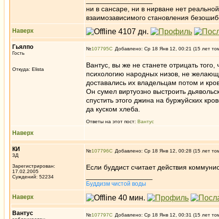
_________________
ни в сансаре, ни в нирване нет реально
взаимозависимого становления безоши
Наверх
Гьялпо
№
107795
Добавлено: Ср 18 Янв 12, 00:21 (15 лет то
Гость
Вантус, вы же не станете отрицать тог
Откуда: Elista
психологию народных низов, не желающих
доставались их владельцам потом и кро
Он сумел виртуозно выстроить дьяволь
спустить этого джина на буржуйских кро
да куском хлеба.
Ответы на этот пост:
Вантус
Наверх
КИ
№
107796
Добавлено: Ср 18 Янв 12, 00:28 (15 лет то
3Д
Зарегистрирован:
Если буддист считает действия коммуни
17.02.2005
_________________
Суждений: 52234
Буддизм чистой воды
Наверх
Вантус
№
107797
Добавлено: Ср 18 Янв 12, 00:31 (15 лет то