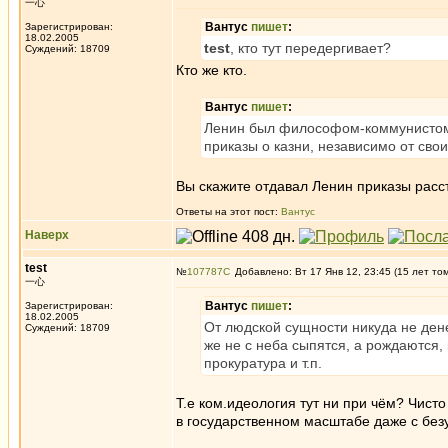
一心
Вантус
пишет
:
Зарегистрирован:
18.02.2005
test
, кто тут передергивает?
Суждений: 18709
Кто же кто.
Вантус
пишет
:
Ленин был философом-коммунистом и
приказы о казни, независимо от сво
Вы скажите отдавал Ленин приказы расс
Ответы на этот пост:
Вантус
Наверх
test
№
107787
Добавлено: Вт 17 Янв 12, 23:45 (15 лет то
一心
Вантус
пишет
:
Зарегистрирован:
18.02.2005
От людской сущности никуда не ден
Суждений: 18709
же не с неба сыпятся, а рождаются, 
прокуратура и т.п.
Т.е ком.идеология тут ни при чём? Чист
в государственном масштабе даже с бе