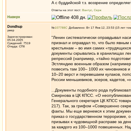
А с буддийской т.з. воззрение определя
Ответы на этот пост:
Вантус
,
Серж
Наверх
Dondhup
№
107788
Добавлено: Вт 17 Янв 12, 23:53 (15 лет то
умер
Зарегистрирован:
"Ленин систематически оправдывал наси
05.04.2005
признал и оправдал то, что было явным
Суждений: 7519
Откуда: СПб
крестьянам – во имя самих «трудящихся
документы скрывались в хранилищах лен
репрессий (например, «тайно подготовит
Эстляндию военным образом (например, 
повесить там 100– 1000 их чиновников и
10–20 верст и перевешаем кулаков, попо
России меньшевиков, эсеров, кадетов, «н
...Документы подобного рода публикова
Смирнова в ЦК КПСС. «О неопубликованн
Генерального секретаря ЦК КПСС товари
217). Так, за грифом «Совершенно секр
факты. Мы еще вернемся к этим докумен
приказ о государственном терроризме, о
призывах к чудовищной расправе за ден
за каждого из 100–1000 повешенных. На