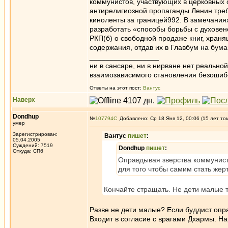
коммунистов, участвующих в церковных
антирелигиозной пропаганды Ленин тре
киноленты за границей992. В замечания
разработать «способы борьбы с духове
РКП(б) о свободной продаже книг, храня
содержания, отдав их в Главбум на бума
_________________
ни в сансаре, ни в нирване нет реально
взаимозависимого становления безоши
Ответы на этот пост:
Вантус
Наверх
Dondhup
№
107794
Добавлено: Ср 18 Янв 12, 00:06 (15 лет то
умер
Зарегистрирован:
Вантус
пишет
:
05.04.2005
Суждений: 7519
Dondhup
пишет
:
Откуда: СПб
Оправдывая зверства коммунисто
для того чтобы самим стать жер
Кончайте стращать. Не дети малые ту
Разве не дети малые? Если буддист опра
Входит в согласие с врагами Дхармы. Н