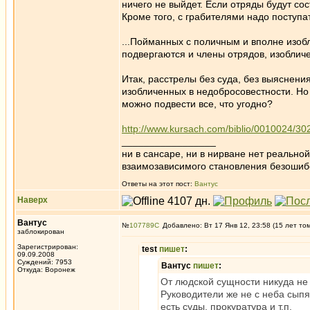
ничего не выйдет. Если отряды будут со
Кроме того, с грабителями надо поступа
...Пойманных с поличным и вполне изоб
подвергаются и члены отрядов, изобличе
Итак, расстрелы без суда, без выяснени
изобличенных в недобросовестности. Но 
можно подвести все, что угодно?
http://www.kursach.com/biblio/0010024/30
_________________
ни в сансаре, ни в нирване нет реально
взаимозависимого становления безоши
Ответы на этот пост:
Вантус
Наверх
Вантус
№
107789
Добавлено: Вт 17 Янв 12, 23:58 (15 лет то
заблокирован
Зарегистрирован:
test
пишет
:
09.09.2008
Суждений: 7953
Вантус
пишет
:
Откуда: Воронеж
От людской сущности никуда не
Руководители же не с неба сыпя
есть суды, прокуратура и т.п.