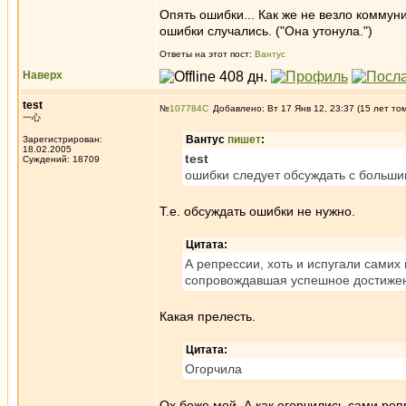
Опять ошибки... Как же не везло коммун
ошибки случались. ("Она утонула.")
Ответы на этот пост:
Вантус
Наверх
test
№
107784
Добавлено: Вт 17 Янв 12, 23:37 (15 лет то
一心
Вантус
пишет
:
Зарегистрирован:
18.02.2005
test
Суждений: 18709
ошибки следует обсуждать с большим
Т.е. обсуждать ошибки не нужно.
Цитата:
А репрессии, хоть и испугали самих
сопровождавшая успешное достижен
Какая прелесть.
Цитата:
Огорчила
Ох боже мой. А как огорчились сами ре