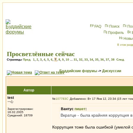
FAQ
Поиск
По
Профиль
Новы
В этом разд
Просветлённые сейчас
Страницы
Пред.
1
,
2
,
3
,
4
,
5
,
6
,
7
,
8
,
9
,
10
...
31
,
32
,
33
,
34
,
35
,
36
,
37
,
38
След.
Буддийские форумы
->
Дискуссии
Автор
test
№
107783
Добавлено: Вт 17 Янв 12, 23:34 (15 лет то
一心
Вантус
пишет
:
Зарегистрирован:
18.02.2005
Вкратце - была крайняя коррупция в
Суждений: 18709
Коррупция тоже была ошибкой (умелой о