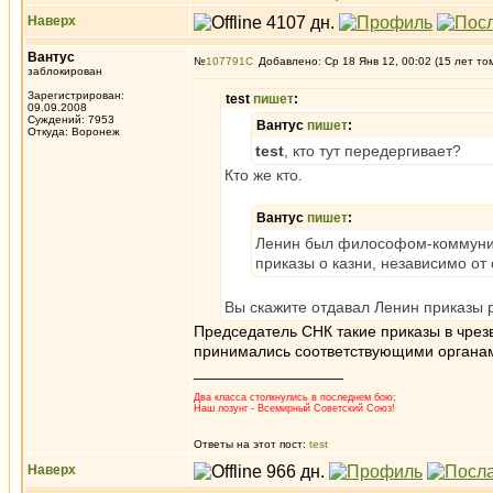
Наверх
Вантус
№
107791
Добавлено: Ср 18 Янв 12, 00:02 (15 лет то
заблокирован
Зарегистрирован:
test
пишет
:
09.09.2008
Суждений: 7953
Вантус
пишет
:
Откуда: Воронеж
test
, кто тут передергивает?
Кто же кто.
Вантус
пишет
:
Ленин был философом-коммунист
приказы о казни, независимо от
Вы скажите отдавал Ленин приказы р
Председатель СНК такие приказы в чрезв
принимались соответствующими органам
_________________
Два класса столкнулись в последнем бою;
Наш лозунг - Всемирный Советский Союз!
Ответы на этот пост:
test
Наверх