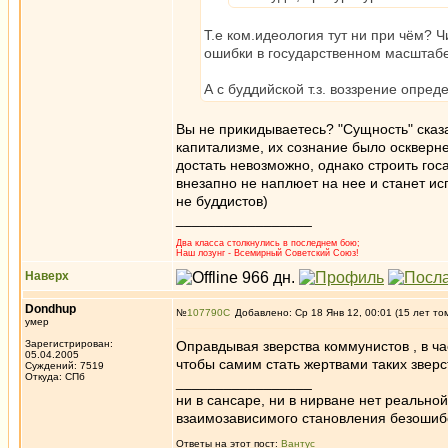
Т.е ком.идеология тут ни при чём? 
ошибки в государственном масштаб
А с буддийской т.з. воззрение опре
Вы не прикидываетесь? "Сущность" ска
капитализме, их сознание было осквер
достать невозможно, однако строить гос
внезапно не наплюет на нее и станет ис
не буддистов)
_________________
Два класса столкнулись в последнем бою;
Наш лозунг - Всемирный Советский Союз!
Наверх
Dondhup
№
107790
Добавлено: Ср 18 Янв 12, 00:01 (15 лет то
умер
Зарегистрирован:
Оправдывая зверства коммунистов , в ча
05.04.2005
чтобы самим стать жертвами таких зверс
Суждений: 7519
Откуда: СПб
_________________
ни в сансаре, ни в нирване нет реально
взаимозависимого становления безоши
Ответы на этот пост:
Вантус