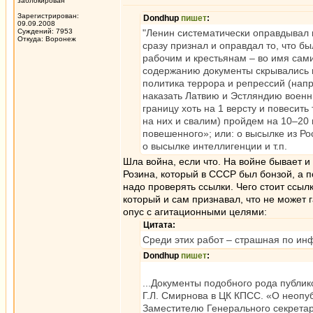
заблокирован
Зарегистрирован:
Dondhup
пишет
:
09.09.2008
Суждений: 7953
"Ленин систематически оправдывал 
Откуда: Воронеж
сразу признал и оправдал то, что 
рабочим и крестьянам – во имя сам
содержанию документы скрывались 
политика террора и репрессий (напр
наказать Латвию и Эстляндию военн
границу хоть на 1 версту и повесит
на них и свалим) пройдем на 10–20 
повешенного»; или: о высылке из Ро
о высылке интеллигенции и т.п.
Шла война, если что. На войне бывает 
Розина, который в СССР был бонзой, а п
надо проверять ссылки. Чего стоит ссы
который и сам признавал, что не может 
опус с агитационными целями:
Цитата:
Среди этих работ – страшная по ин
Dondhup
пишет
:
...Документы подобного рода публи
Г.Л. Смирнова в ЦК КПСС. «О неопуб
Заместителю Генерального секретар