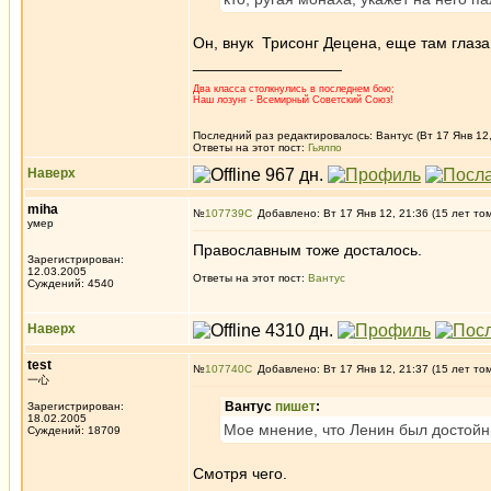
Он, внук Трисонг Децена, еще там глаза
_________________
Два класса столкнулись в последнем бою;
Наш лозунг - Всемирный Советский Союз!
Последний раз редактировалось: Вантус (Вт 17 Янв 12,
Ответы на этот пост:
Гьялпо
Наверх
miha
№
107739
Добавлено: Вт 17 Янв 12, 21:36 (15 лет то
умер
Православным тоже досталось.
Зарегистрирован:
12.03.2005
Ответы на этот пост:
Вантус
Суждений: 4540
Наверх
test
№
107740
Добавлено: Вт 17 Янв 12, 21:37 (15 лет то
一心
Вантус
пишет
:
Зарегистрирован:
18.02.2005
Мое мнение, что Ленин был достойн
Суждений: 18709
Смотря чего.