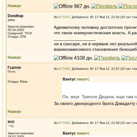
Наверх
Dondhup
№
107747
Добавлено: Вт 17 Янв 12, 21:54 (15 лет то
умер
Зарегистрирован:
Адекватному человеку достаточно прочит
05.04.2005
что такое коммунистическая власть. А ра
Суждений: 7519
Откуда: СПб
_________________
ни в сансаре, ни в нирване нет реально
взаимозависимого становления безоши
Наверх
Гьялпо
№
107748
Добавлено: Вт 17 Янв 12, 21:57 (15 лет то
Гость
Вантус
пишет
:
Откуда: Elista
Он, внук Трисонг Децена, еще там г
За своего двоюродного брата Дэвадатту
Наверх
test
№
107749
Добавлено: Вт 17 Янв 12, 21:58 (15 лет то
一心
Вантус
пишет
:
Зарегистрирован:
18.02.2005