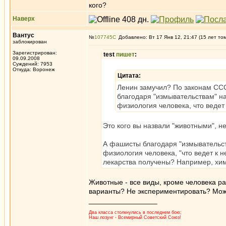
кого?
Наверх
Вантус
№
107745
Добавлено: Вт 17 Янв 12, 21:47 (15 лет то
заблокирован
Зарегистрирован:
test
пишет
:
09.09.2008
Суждений: 7953
Откуда: Воронеж
Цитата:
Ленин замучил? По законам ССС
благодаря "измывательствам" н
физиология человека, что веде
Это кого вы назвали "животными", н
А фашисты благодаря "измывательст
физиология человека, "что ведет к 
лекарства получены? Например, хи
Животные - все виды, кроме человека р
варианты? Не экспериментировать? Може
_________________
Два класса столкнулись в последнем бою;
Наш лозунг - Всемирный Советский Союз!