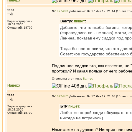
Наверх
test
№
107743
Добавлено: Вт 17 Янв 12, 21:44 (15 лет то
一心
Вантус
пишет
:
Зарегистрирован:
18.02.2005
Добавлю, что те якобы йогины, кото
Суждений: 18709
(справедливо ли - не знаю) могли, 
Ленина, показав ему сиддхи под про
Тогда бы постановили, что это дост
Советское государство обеспечило 
Подлинное сиддхи это, как известно, не 
протокол? И какая польза от него рабо
Ответы на этот пост:
Вантус
Наверх
test
№
107744
Добавлено: Вт 17 Янв 12, 21:46 (15 лет то
一心
БТР
пишет
:
Зарегистрирован:
18.02.2005
Любят же порой люди обсуждать тех, 
Суждений: 18709
никогда не встречали)...
Намекаете на дураков? История нас ничем