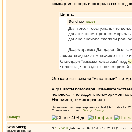
компартия теперь и потеряла всякое до
Цитата:
Dondhup
пишет
:
Для того, чтобы узнать что дел
дацан и посмотреть мемориальн
дацане сначала сделали радиос
Дхармараджа Дандарон был зам
Ленин замучил? По законам СССР б
благодаря "измывательствам" над
ж
человека, что ведет к неизмеримой 
Это кого вы назвали "животными", не-м
А фашисты благодаря "измывательствам"
человека, "что ведет к неизмеримой пол
Например, химиотерапия.)
Последний раз редактировалось: test (Вт 17 Янв 12, 21
Ответы на этот пост:
Вантус
,
Вантус
Наверх
Won Soeng
№
107741
Добавлено: Вт 17 Янв 12, 21:41 (15 лет то
заблокирован(а)