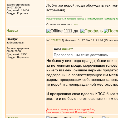
Зарегистрирован:
Любят же порой люди обсуждать тех, кого
14.07.2006
встречали)...
Суждений: 14466
Откуда: Королев
_________________
Решительность и усердие (шила) в невозмутимом (самадхи) ис
Ответы на этот пост:
test
Наверх
Вантус
№
107742
Добавлено: Вт 17 Янв 12, 21:44 (15 лет то
заблокирован
Зарегистрирован:
miha
пишет
:
09.09.2008
Суждений: 7953
Православным тоже досталось.
Откуда: Воронеж
Не было у них тогда правды, были они 
за нетленные мощи, морочившие голову
ничего взамен, бывшие верным придатк
водворены на соответствующее им место
жиром, презревшим собственные каноны 
то порой и с неоправданной жестокостью
И презревшая свои идеалы КПСС была то
зла, то и не было по отношению к ним о
_________________
Два класса столкнулись в последнем бою;
Наш лозунг - Всемирный Советский Союз!