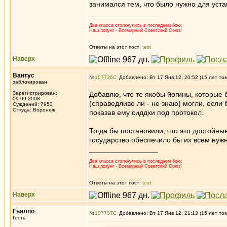
занимался тем, что было нужно для уст
_________________
Два класса столкнулись в последнем бою;
Наш лозунг - Всемирный Советский Союз!
Ответы на этот пост:
test
Наверх
Вантус
№
107736
Добавлено: Вт 17 Янв 12, 20:52 (15 лет то
заблокирован
Зарегистрирован:
Добавлю, что те якобы йогины, которые 
09.09.2008
(справедливо ли - не знаю) могли, если
Суждений: 7953
Откуда: Воронеж
показав ему сиддхи под протокол.
Тогда бы постановили, что это достойны
государство обеспечило бы их всем нуж
_________________
Два класса столкнулись в последнем бою;
Наш лозунг - Всемирный Советский Союз!
Ответы на этот пост:
test
Наверх
Гьялпо
№
107737
Добавлено: Вт 17 Янв 12, 21:13 (15 лет то
Гость