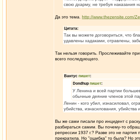
свою дхарму, не требуя наказания 
Да это тема.
http://www.thezensite.com/
Цитата:
Так вы можете договориться, что бл
удавлены хадаками, отравлены, заб
Так нельзя говорить. Прослеживайте пр
всего последующего.
Вантус
пишет
:
Dondhup
пишет
:
У Ленина и всей партии большеви
обычные деяние членов этой па
Ленин - кого убил, изнасиловал, ог
убийства, изнасилования, убийства 
Вы же сами писали про инцидент с раск
разбираться самим. Вы почему-то обращ
репрессии 1937 г.? Разве это не партия
прекратила. Но "ошибка" то была? Но эт