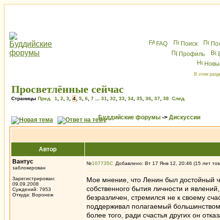
FAQ
Поиск
По
Профиль
Новы
В этом разд
Просветлённые сейчас
Страницы
Пред.
1
,
2
,
3
,
4
,
5
,
6
,
7
...
31
,
32
,
33
,
34
,
35
,
36
,
37
,
38
След.
Буддийские форумы
->
Дискуссии
Автор
Вантус
№
107735
Добавлено: Вт 17 Янв 12, 20:46 (15 лет то
заблокирован
Зарегистрирован:
Мое мнение, что Ленин был достойный че
09.09.2008
собственного бытия личности и явлений, 
Суждений: 7953
Откуда: Воронеж
безразличен, стремился не к своему счас
поддерживал полагаемый большинством 
более того, ради счастья других он отка