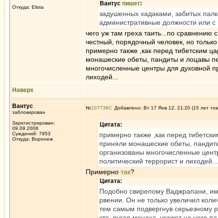
Вантус
пишет
:
Откуда: Elista
задушенных хадаками, забитых палк
административные должности или с
чего уж там греха таить...по сравнению
честный, порядочный человек, но только 
примерно также ,как перед тибетским ц
монашеские обеты, пандиты и лоцавы пе
многочисленные центры для духовной пр
лиходей...
Наверх
Вантус
№
107738
Добавлено: Вт 17 Янв 12, 21:20 (15 лет то
заблокирован
Зарегистрирован:
Цитата:
09.09.2008
Суждений: 7953
примерно также ,как перед тибетск
Откуда: Воронеж
приняли монашеские обеты, пандиты
организованы многочисленные центр
политический террорист и лиходей...
Примерно
так
?
Цитата:
Подобно свирепому Ваджрапани, им
рвении. Он не только увеличил коли
тем самым подвергнув серьезному ри
кто, ругая монаха, укажет на него па