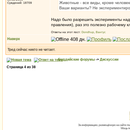
Животные - все виды, кроме челове
Суждений: 18709
Ваши варианты? Не экспериментиров
Надо было разрешить эксперименты над
правления), раз это полезно рабочему к
Ответы на этот пост:
Dondhup
,
Вантус
Наверх
Тред сейчас никто не читает.
Буддийские форумы
->
Дискуссии
Страница
4
из
38
За информацию, размещённую на сайте пол
Мощь пх