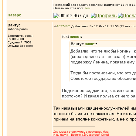
Последний раз редактировалось: Вантус (Вт 17 Янв 12,
Ответы на этот пост:
test
Наверх
Вантус
№
107746
Добавлено: Вт 17 Янв 12, 21:50 (15 лет то
заблокирован
Зарегистрирован:
test
пишет
:
09.09.2008
Суждений: 7953
Вантус
пишет
:
Откуда: Воронеж
Добавлю, что те якобы йогины, 
(справедливо ли - не знаю) мог
поддержку Ленина, показав ему 
Тогда бы постановили, что это 
Советское государство обеспеч
Подлинное сиддхи это, как известно,
протокол? И какая польза от него 
Так наказывали священнослужителей име
то никто бы их и не наказывал. Но их в
причем на вполне конкретных, а не о пр
_________________
Два класса столкнулись в последнем бою;
Наш лозунг - Всемирный Советский Союз!