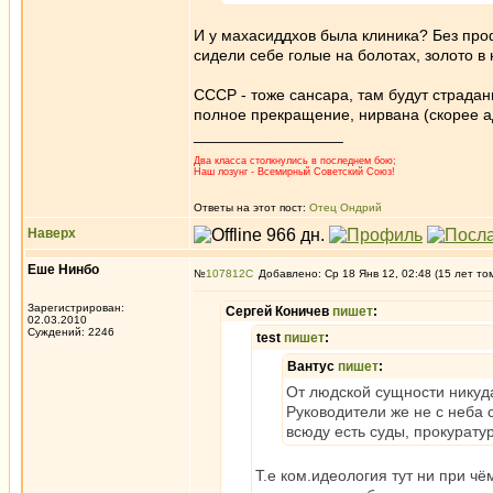
И у махасиддхов была клиника? Без проф
сидели себе голые на болотах, золото в
СССР - тоже сансара, там будут страдани
полное прекращение, нирвана (скорее ад
_________________
Два класса столкнулись в последнем бою;
Наш лозунг - Всемирный Советский Союз!
Ответы на этот пост:
Отец Ондрий
Наверх
Еше Нинбо
№
107812
Добавлено: Ср 18 Янв 12, 02:48 (15 лет то
Зарегистрирован:
Сергей Коничев
пишет
:
02.03.2010
Суждений: 2246
test
пишет
:
Вантус
пишет
:
От людской сущности никуд
Руководители же не с неба 
всюду есть суды, прокуратура
Т.е ком.идеология тут ни при ч