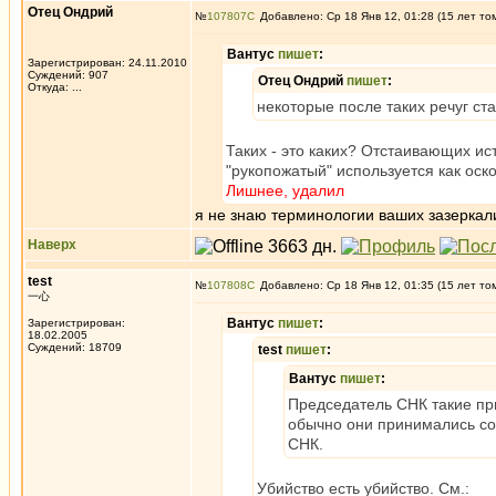
Отец Ондрий
№
107807
Добавлено: Ср 18 Янв 12, 01:28 (15 лет то
Вантус
пишет
:
Зарегистрирован: 24.11.2010
Суждений: 907
Отец Ондрий
пишет
:
Откуда: ...
некоторые после таких речуг с
Таких - это каких? Отстаивающих ис
"рукопожатый" используется как оск
Лишнее, удалил
я не знаю терминологии ваших зазеркали
Наверх
test
№
107808
Добавлено: Ср 18 Янв 12, 01:35 (15 лет то
一心
Вантус
пишет
:
Зарегистрирован:
18.02.2005
Суждений: 18709
test
пишет
:
Вантус
пишет
:
Председатель СНК такие при
обычно они принимались с
СНК.
Убийство есть убийство. См.: