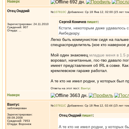
Наверх
Отец Ондрий
№
107810
Добавлено: Ср 18 Янв 12, 02:00 (15 лет то
Сергей Коничев
пишет
:
Зарегистрирован: 24.11.2010
Суждений: 907
Кстати, некоторым даже удавалось
Откуда: ...
Амбедкару.
Легко быть коммунистом сидя на пальме
спецраспределитель (кое кто наверное да
Мой один знакомец
младше меня в 1.5 
воровал, начитанные, гос-тво давало по
имеет представления об IRL в совке. Как 
кремлевском гараже работал.
А те кто не имел родни, у которых был пр
Ответы на этот пост:
Вантус
Наверх
Вантус
№
107811
Добавлено: Ср 18 Янв 12, 02:44 (15 лет то
заблокирован
Зарегистрирован:
Отец Ондрий
пишет
:
09.09.2008
Суждений: 7953
Откуда: Воронеж
А те кто не имел родни, у которых б