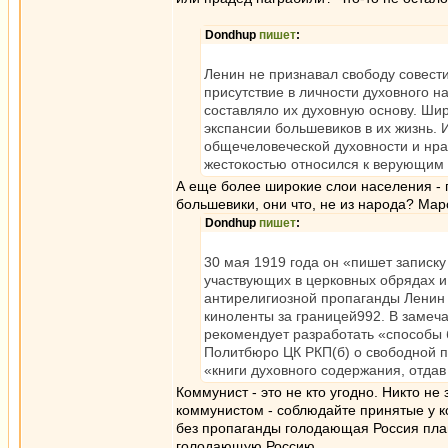
Dondhup
пишет
:
Ленин не признавал свободу совест
присутствие в личности духовного на
составляло их духовную основу. Ши
экспансии большевиков в их жизнь.
общечеловеческой духовности и нрав
жестокостью относился к верующим
А еще более широкие слои населения - г
большевики, они что, не из народа? Ма
Dondhup
пишет
:
30 мая 1919 года он «пишет записк
участвующих в церковных обрядах 
антирелигиозной пропаганды Ленин
киноленты за границей992. В замеча
рекомендует разработать «способы 
Политбюро ЦК РКП(б) о свободной п
«книги духовного содержания, отдав
Коммунист - это не кто угодно. Никто не
коммунистом - соблюдайте принятые у к
без пропаганды голодающая Россия пла
голодающую Россию.