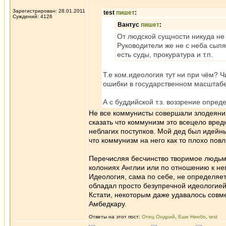
Зарегистрирован: 28.01.2011
test
пишет
:
Суждений: 4126
Вантус
пишет
:
От людской сущности никуда не
Руководители же не с неба сыпя
есть суды, прокуратура и т.п.
Т.е ком.идеология тут ни при чём? 
ошибки в государственном масштаб
А с буддийской т.з. воззрение опре
Не все коммунисты совершали злодеяни
сказать что коммунизм это всецело вред
неблагих поступков. Мой дед был идейны
что коммунизм на него как то плохо повл
Перечисляя бесчинство творимое людьми 
колониях Англии или по отношению к не
Идеология, сама по себе, не определяе
обладал просто безупречной идеологией 
Кстати, некоторым даже удавалось сов
Амбедкару.
Ответы на этот пост:
Отец Ондрий
,
Еше Нинбо
,
test