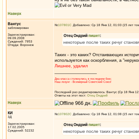
Наверх
Вантус
№
107801
Добавлено: Ср 18 Янв 12, 01:03 (15 лет то
заблокирован
Зарегистрирован:
Отец Ондрий
пишет
:
09.09.2008
Суждений: 7953
некоторые после таких речуг стано
Откуда: Воронеж
Таких - это каких? Отстаивающих истори
используется как оскорбления, а "неруко
Лишнее, удалил
_________________
Два класса столкнулись в последнем бою;
Наш лозунг - Всемирный Советский Союз!
Последний раз редактировалось: Вантус (Ср 18 Янв 12, 
Ответы на этот пост:
Отец Ондрий
Наверх
КИ
№
107802
Добавлено: Ср 18 Янв 12, 01:08 (15 лет то
3Д
Зарегистрирован:
Отец Ондрий
пишет
:
17.02.2005
Суждений: 52232
некоторые после таких речуг стано