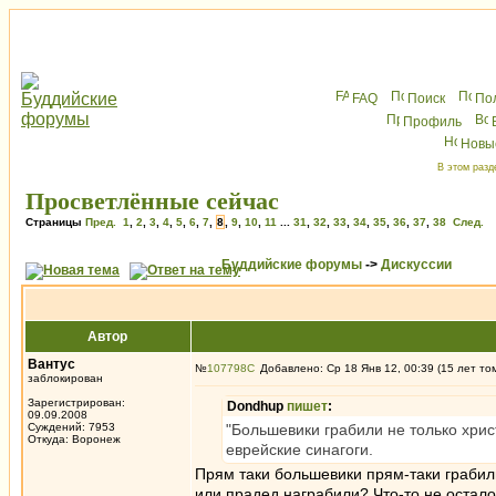
FAQ
Поиск
По
Профиль
Новы
В этом разд
Просветлённые сейчас
Страницы
Пред.
1
,
2
,
3
,
4
,
5
,
6
,
7
,
8
,
9
,
10
,
11
...
31
,
32
,
33
,
34
,
35
,
36
,
37
,
38
След.
Буддийские форумы
->
Дискуссии
Автор
Вантус
№
107798
Добавлено: Ср 18 Янв 12, 00:39 (15 лет то
заблокирован
Зарегистрирован:
Dondhup
пишет
:
09.09.2008
Суждений: 7953
"Большевики грабили не только хрис
Откуда: Воронеж
еврейские синагоги.
Прям таки большевики прям-таки грабил
или прадед награбили? Что-то не остал