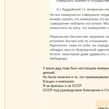
совершать ошибки в государств
А с буддийской т.з. воззрение 
Не все коммунисты совершали злод
можем сказать что коммунизм это вс
совершение неблагих поступков. Мо
помыслить не могу, что коммунизм на
Перечисляя бесчинство творимое люд
колониях Англии или по отношению 
Идеология, сама по себе, не опреде
обладал просто безупречной идеолог
Кстати, некоторым даже удавалось
Амбедкару.
У меня дед тоже был настоящим коммуни
деяний.
Но были конечно и те, кто примазывалис
Ельцин и компания.
Я за красных и за СССР.
СССР под руководством Компартии и Ст
Описан