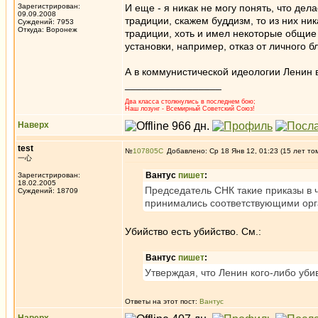
Зарегистрирован:
И еще - я никак не могу понять, что дел
09.09.2008
традиции, скажем буддизм, то из них ни
Суждений: 7953
Откуда: Воронеж
традиции, хоть и имел некоторые общи
установки, например, отказ от личного 
А в коммунистической идеологии Ленин 
_________________
Два класса столкнулись в последнем бою;
Наш лозунг - Всемирный Советский Союз!
Наверх
test
№
107805
Добавлено: Ср 18 Янв 12, 01:23 (15 лет то
一心
Вантус
пишет
:
Зарегистрирован:
18.02.2005
Председатель СНК такие приказы в ч
Суждений: 18709
принимались соответствующими ор
Убийство есть убийство. См.:
Вантус
пишет
:
Утверждая, что Ленин кого-либо уби
Ответы на этот пост:
Вантус