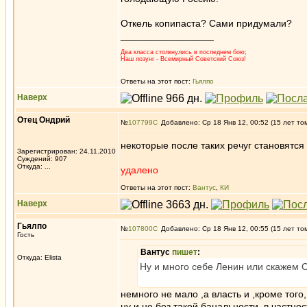
Откель копипаста? Сами придумали?
_________________
Два класса столкнулись в последнем бою;
Наш лозунг - Всемирный Советский Союз!
Ответы на этот пост:
Гьялпо
Наверх
Отец Ондрий
№
107799
Добавлено: Ср 18 Янв 12, 00:52 (15 лет то
некоторые после таких речуг становятс
Зарегистрирован: 24.11.2010
Суждений: 907
Откуда: ...
удалено
Ответы на этот пост:
Вантус
,
КИ
Наверх
Гьялпо
№
107800
Добавлено: Ср 18 Янв 12, 00:55 (15 лет то
Гость
Вантус
пишет
:
Откуда: Elista
Ну и много себе Ленин или скажем 
немного не мало ,а власть и ,кроме того
ну и не без такой банальности, в частн