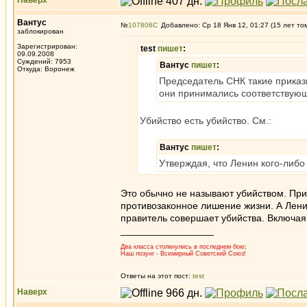
Наверх
Вантус
№
107806
Добавлено: Ср 18 Янв 12, 01:27 (15 лет то
заблокирован
Зарегистрирован:
test
пишет
:
09.09.2008
Суждений: 7953
Вантус
пишет
:
Откуда: Воронеж
Председатель СНК такие приказы
они принимались соответствую
Убийство есть убийство. См.:
Вантус
пишет
:
Утверждая, что Ленин кого-либо
Это обычно не называют убийством. Прин
противозаконное лишение жизни. А Ленин
правитель совершает убийства. Включая 
_________________
Два класса столкнулись в последнем бою;
Наш лозунг - Всемирный Советский Союз!
Ответы на этот пост:
test
Наверх