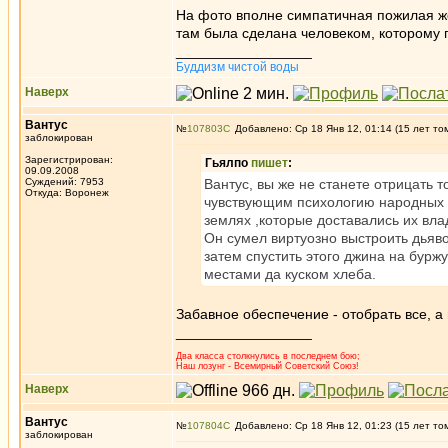
На фото вполне симпатичная пожилая же
там была сделана человеком, которому 
_________________
Буддизм чистой воды
Наверх
Вантус
№
107803
Добавлено: Ср 18 Янв 12, 01:14 (15 лет то
заблокирован
Зарегистрирован:
Гьялпо
пишет
:
09.09.2008
Суждений: 7953
Вантус, вы же не станете отрицать 
Откуда: Воронеж
чувствующим психологию народных ни
землях ,которые доставались их вла
Он сумел виртуозно выстроить дьяв
затем спустить этого джина на бурж
местами да куском хлеба.
Забавное обеспечение - отобрать все, а
_________________
Два класса столкнулись в последнем бою;
Наш лозунг - Всемирный Советский Союз!
Наверх
Вантус
№
107804
Добавлено: Ср 18 Янв 12, 01:23 (15 лет то
заблокирован