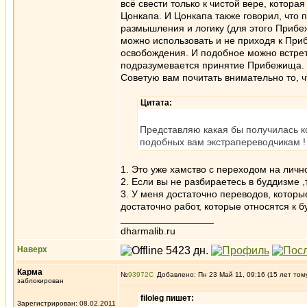
всё свести только к чистой вере, котора
Цонкапа. И Цонкапа также говорил, что 
размышления и логику (для этого Прибеж
можно использовать и не приходя к Пр
освобождения. И подобное можно встретит
подразумевается принятие Прибежища. Ес
Советую вам почитать внимательно то, ч
Цитата:
Представляю какая бы получилась ко
подобных вам экстрапереводчикам !
1. Это уже хамство с переходом на личн
2. Если вы не разбираетесь в буддизме 
3. У меня достаточно переводов, которы
достаточно работ, которые относятся к
_________________
dharmalib.ru
Наверх
Карма
№
93972
Добавлено: Пн 23 Май 11, 09:16 (15 лет том
заблокирован
filoleg пишет:
Зарегистрирован: 08.02.2011