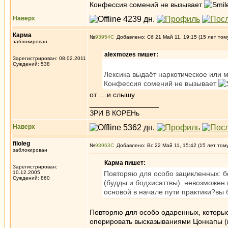
Конфессия сомений не вызывает
Наверх
Карма
№
93954
Добавлено: Сб 21 Май 11, 19:15 (15 лет том
заблокирован
alexmozes пишет:
Зарегистрирован: 08.02.2011
Суждений: 538
Лексика выдаёт наркотическое или 
Конфессия сомений не вызывает
от ....и слышу
_________________
ЗРИ В КОРЕНь
Наверх
filoleg
№
93963
Добавлено: Вс 22 Май 11, 15:42 (15 лет том
заблокирован
Карма пишет:
Зарегистрирован:
10.12.2005
Повторяю для особо зацикленных: б
Суждений: 860
(будды и бодхисаттвы) невозможен 
основой в начале пути практики?вы 
Повторяю для особо одаренных, которы
оперировать высказываниями Цонкапы (н