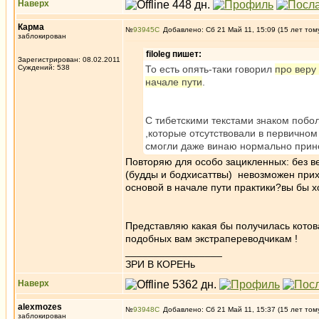
Наверх
Карма
№
93945
Добавлено: Сб 21 Май 11, 15:09 (15 лет том
заблокирован
filoleg пишет:
Зарегистрирован: 08.02.2011
Суждений: 538
То есть опять-таки говорил
про веру
начале пути
.
С тибетскими текстами знаком побо
,которые отсутствовали в первичном 
смогли даже винаю нормально прине
Повторяю для особо зацикленных: без в
(будды и бодхисаттвы) невозможен прих
основой в начале пути практики?вы бы х
Представляю какая бы получилась котова
подобных вам экстрапереводчикам !
_________________
ЗРИ В КОРЕНь
Наверх
alexmozes
№
93948
Добавлено: Сб 21 Май 11, 15:37 (15 лет том
заблокирован