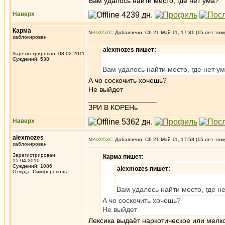
Вам удалось найти место, где нет ума?
Наверх
Карма
№
93952
Добавлено: Сб 21 Май 11, 17:31 (15 лет том
заблокирован
alexmozes пишет:
Зарегистрирован: 08.02.2011
Суждений: 538
Вам удалось найти место, где нет у
А чо соскочить хочешь?
Не выйдет
_________________
ЗРИ В КОРЕНь
Наверх
alexmozes
№
93953
Добавлено: Сб 21 Май 11, 17:58 (15 лет том
заблокирован
Зарегистрирован:
Карма пишет:
15.04.2010
Суждений: 1086
alexmozes пишет:
Откуда: Симферополь
Вам удалось найти место, где н
А чо соскочить хочешь?
Не выйдет
Лексика выдаёт наркотическое или мел