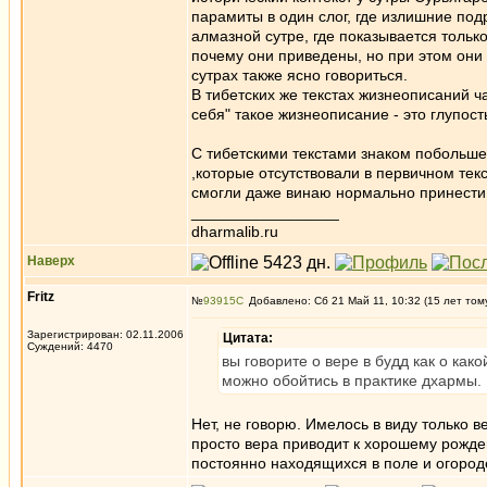
парамиты в один слог, где излишние под
алмазной сутре, где показывается тольк
почему они приведены, но при этом они
сутрах также ясно говориться.
В тибетских же текстах жизнеописаний ч
себя" такое жизнеописание - это глупост
С тибетскими текстами знаком побольше
,которые отсутствовали в первичном текс
смогли даже винаю нормально принести,
_________________
dharmalib.ru
Наверх
Fritz
№
93915
Добавлено: Сб 21 Май 11, 10:32 (15 лет том
Зарегистрирован: 02.11.2006
Цитата:
Суждений: 4470
вы говорите о вере в будд как о ка
можно обойтись в практике дхармы.
Нет, не говорю. Имелось в виду только в
просто вера приводит к хорошему рожде
постоянно находящихся в поле и огороде