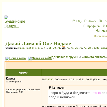
FAQ
Поиск
По
Профиль
Новы
В этом разд
Далай Лама об Оле Нидале
Страницы
Пред.
1
,
2
,
3
,
4
,
5
,
6
,
7
...
69
,
70
,
71
,
72
,
73
,
74
,
75
,
76
,
77
,
78
,
79
,
80
След
Буддийские форумы
->
«Ничего святого
Автор
Карма
№
93905
Добавлено: Сб 21 Май 11, 00:52 (15 лет том
заблокирован
Fritz пишет:
Зарегистрирован: 08.02.2011
Суждений: 538
, вера в будд и бодхисаттв -
тоже
пра
плод и неплохой.
вы говорите о вере в будд как о какой-