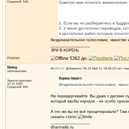
Суждений: 538
Советую вам почитать внимательно т
2. Если вы не разбираетесь в будди
3. У меня достаточно переводов, ко
и достаточно работ, которые относя
бездоказательное голословие, чванство 
_________________
ЗРИ В КОРЕНь
Наверх
filoleg
№
93973
Добавлено: Пн 23 Май 11, 09:38 (15 лет том
заблокирован
Карма пишет:
Зарегистрирован:
10.12.2005
бездоказательное голословие, чванс
Суждений: 860
Не передергивайте. Вы даже с датами пут
который якобы изучали - не особо просе
А что же вы не всё процитировали? Там 
сказать стало
_________________
dharmalib.ru