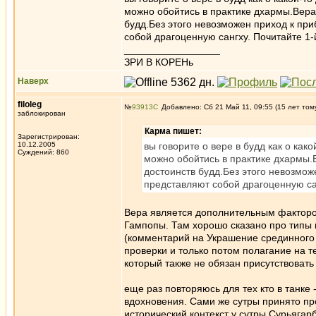
можно обойтись в практике дхармы.Вера
будд.Без этого невозможен приход к при
собой драгоценную сангху. Почитайте 
_________________
ЗРИ В КОРЕНь
Наверх
filoleg
№
93913
Добавлено: Сб 21 Май 11, 09:55 (15 лет том
заблокирован
Карма пишет:
Зарегистрирован:
10.12.2005
вы говорите о вере в будд как о ка
Суждений: 860
можно обойтись в практике дхармы.
достоинств будд.Без этого невозмож
представляют собой драгоценную са
Вера является дополнительным фактором
Гампопы. Там хорошо сказано про типы в
(комментарий на Украшение срединного
проверки и только потом полагание на те
который также не обязан присутствовать 
еще раз повторяюсь для тех кто в танке
вдохновения. Сами же сутры принято про
исторический контекст у сутры Сурьягар