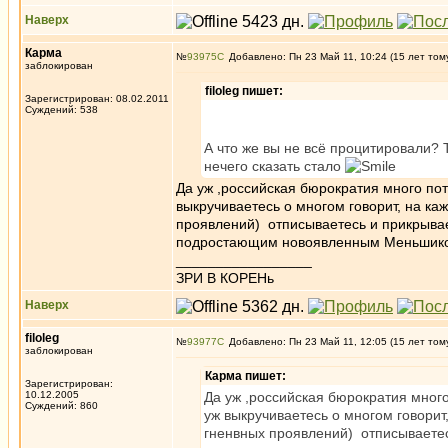
Наверх
Карма
№
93975
Добавлено: Пн 23 Май 11, 10:24 (15 лет том
заблокирован
filoleg пишет:
Зарегистрирован: 08.02.2011
Суждений: 538
А что же вы не всё процитировали? 
нечего сказать стало
Да уж ,российская бюрократия много пот
выкручиваетесь о многом говорит, на ка
проявлений) отписываетесь и прикрываете
подростающим новоявленным Меньшик
_________________
ЗРИ В КОРЕНь
Наверх
filoleg
№
93977
Добавлено: Пн 23 Май 11, 12:05 (15 лет том
заблокирован
Карма пишет:
Зарегистрирован:
10.12.2005
Да уж ,российская бюрократия много
Суждений: 860
уж выкручиваетесь о многом говорит
гненвных проявлений) отписываетесь 