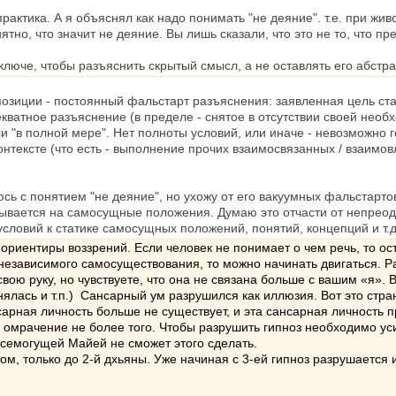
актика. А я объяснял как надо понимать "не деяние". т.е. при жив
тно, что значит не деяние. Вы лишь сказали, что это не то, что п
юче, чтобы разъяснить скрытый смысл, а не оставлять его абстра
позиции - постоянный фальстарт разъяснения: заявленная цель ст
ватное разъяснение (в пределе - снятое в отсутствии своей необхо
 "в полной мере". Нет полноты условий, или иначе - невозможно го
тексте (что есть - выполнение прочих взаимосвязанных / взаимов
юсь с понятием "не деяние", но ухожу от его вакуумных фальстарто
вывается на самосущные положения. Думаю это отчасти от непрео
словий к статике самосущных положений, понятий, концепций и т.д
иентиры воззрений. Если человек не понимает о чем речь, то оста
т независимого самосуществования, то можно начинать двигаться. Р
вою руку, но чувствуете, что она не связана больше с вашим «я». 
днялась и т.п.) Сансарный ум разрушился как иллюзия. Вот это стра
нсарная личность больше не существует, и эта сансарная личность
омрачение не более того. Чтобы разрушить гипноз необходимо ус
всемогущей Майей не сможет этого сделать.
, только до 2-й дхьяны. Уже начиная с 3-ей гипноз разрушается и