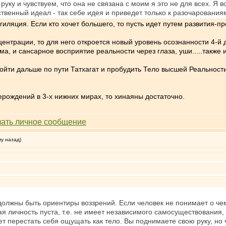
руку и чувствуем, что она не связана с моим я это не для всех. Я 
ственный идеал - так себе идея и приведет только к разочарования
гиляция. Если кто хочет большего, то пусть идет путем развития-
ентрации, то для него откроется новый уровень осознанности 4-й д
ма, и сансарное восприятие реальности через глаза, уши.....также 
 пойти дальше по пути Татхагат и пробудить Тело высшей Реальнос
ерождений в 3-х нижних мирах, то хинаяны достаточно.
му назад)
лжны быть ориентиры воззрений. Если человек не понимает о чем 
ая личность пуста, т.е. не имеет независимого самосуществования,
ет перестать себя ощущать как тело. Вы поднимаете свою руку, но 