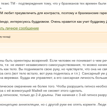
о тезис ТМ - подтверждения тому, что у брахманов тех времен был
ь.
М любит преувеличить для контраста, поэтому и брахманские гарем
индо, интересуюсь буддизмом. Очень нравится как учит буддизму 
му назад)
 быть ориентиры воззрений. Если человек не понимает о чем речь,
та, т.е. не имеет независимого самосуществования, то можно начин
ь как тело. Вы поднимаете свою руку, но чувствуете, что она не 
ра сего.(вот тело встало, вот рука поднялась и т.п.) Сансарный ум
 на веревках. Будда им управляет, а его сансарная личность больше
ическое омрачение не более того. Чтобы разрушить гипноз необх
ра с её всемогущей Майей не сможет этого сделать.
гипнозом, только до 2-й дхьяны. Уже начиная с 3-ей гипноз разру
 концепцию аннигиляции, но с другой руки ею опять кормите. Люди 