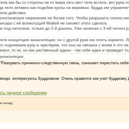
ела как бы со стороны не от мира сего.(вот тело встало, вот рука 
да тело активно как подобие куклы на веревках. Будда им управляет
тила действия.
пнотическое омрачение не более того. Чтобы разрушить гипноз н
ансара с её всемогущей Майей не сможет этого сделать.
под гипнозом, только до 2-й дхьяны. Уже начиная с 3-ей гипноз р
уете концепцию аннигиляции, но с другой руки ею опять кормите. Л
то поднимаем руку и чувствуем, что она не связана с моим я это н
жил, то ок, но как умственный идеал - так себе идея и приведет т
аннигиляция.
Разорвать причинно-следственную связь, означает перестать себя
индо, интересуюсь буддизмом. Очень нравится как учит буддизму 
му назад)