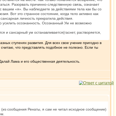
гаться. Разорвать причинно-следственную связь, означает
 с вашим «я». Вы наблюдаете за действиями тела как бы со
юзия. Вот это странное состояние, когда тело активно как
та сансарная личность прекратила действия.
о усилить осознанность. Осознанный Ум не возможно
ся и сансарный ум останавливается(гаснет, растворяется,
азных ступенях развития. Для всех свое учение пригодно в
е считаю, что представлять подобное не полезно. Если ты
Далай Лама и его общественная деятельность.
М (из сообщения Ренаты, я сам не читал исходное сообщение)
ем.