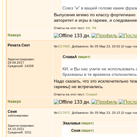
Союз "и" в вашей голове какие фраз
Выпускник мгимо по классу фортепиано 
авторитет и игры в гареме, и следован
Ответы на этот пост:
КИ
,
ТМ
Наверх
Рената Скот
№
621786
Добавлено: Вс 05 Мар 23, 20:02 (3 года то
СлаваА
пишет
:
Зарегистрирован:
29.09.2017
Суждений: 14208
КИ, и Вы нас учите не использовать
брахманы в те времена отклонились
Надо сказать, что это исключительно те
гаремы) не встречались.
Ответы на этот пост:
СлаваА
Наверх
Сеня
№
621787
Добавлено: Вс 05 Мар 23, 20:15 (3 года то
заблокирован
Экалавья
пишет
:
Зарегистрирован:
16.10.2021
Сеня
пишет
:
Суждений: 1011