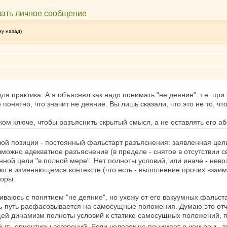
му назад)
я практика. А я объяснял как надо понимать "не деяние". т.е. при
понятно, что значит не деяние. Вы лишь сказали, что это не то, ч
м ключе, чтобы разъяснить скрытый смысл, а не оставлять его аб
вой позиции - постоянный фальстарт разъяснения: заявленная цел
можно адекватное разъяснение (в пределе - снятое в отсутствии с
нной цели "в полной мере". Нет полноты условий, или иначе - нево
ко в изменяющемся контексте (что есть - выполнение прочих взаим
воры.
киваюсь с понятием "не деяние", но ухожу от его вакуумных фальст
ль-путь расфасовывается на самосущные положения. Думаю это от
ей динамизм полноты условий к статике самосущных положений, по
ь ориентиры воззрений. Если человек не понимает о чем речь, то 