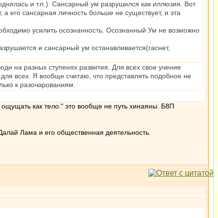
поднялась и т.п.) Сансарный ум разрушился как иллюзия. Вот
, а его сансарная личность больше не существует, и эта
еобходимо усилить осознанность. Осознанный Ум не возможно
азрушается и сансарный ум останавливается(гаснет,
юди на разных ступенях развития. Для всех свое учение
е для всех. Я вообще считаю, что представлять подобное не
олько к разочарованиям.
 ощущать как тело." это вообще не путь хинаяны. Б8П
Далай Лама и его общественная деятельность.