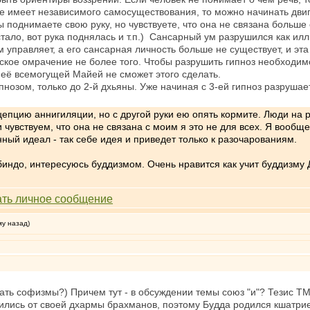
 не имеет независимого самосуществования, то можно начинать дви
ы поднимаете свою руку, но чувствуете, что она не связана больше
стало, вот рука поднялась и т.п.) Сансарный ум разрушился как илл
м управляет, а его сансарная личность больше не существует, и э
кое омрачение не более того. Чтобы разрушить гипноз необходим
 её всемогущей Майей не сможет этого сделать.
озом, только до 2-й дхьяны. Уже начиная с 3-ей гипноз разрушает
цепцию аннигиляции, но с другой руки ею опять кормите. Люди на р
 чувствуем, что она не связана с моим я это не для всех. Я вообщ
нный идеал - так себе идея и приведет только к разочарованиям.
индо, интересуюсь буддизмом. Очень нравится как учит буддизму 
му назад)
вать софизмы?) Причем тут - в обсуждении темы союз "и"? Тезис Т
нились от своей дхармы брахманов, поэтому Будда родился кшатри