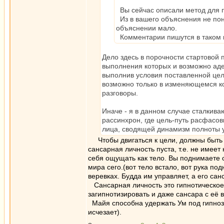
Вы сейчас описали метод для пр
Из в вашего объяснения не поня
объяснении мало.
Комментарии пишутся в таком кл
Дело здесь в порочности стартовой 
выполнения которых и возможно адек
выполнив условия поставленной цели
возможно только в изменяющемся кон
разговоры.
Иначе - я в данном случае сталкива
рассинхрон, где цель-путь расфасо
лица, сводящей динамизм полноты у
Чтобы двигаться к цели, должны быть ор
сансарная личность пуста, т.е. не имее
себя ощущать как тело. Вы поднимаете с
мира сего.(вот тело встало, вот рука по
веревках. Будда им управляет, а его са
Сансарная личность это гипнотическое 
загипнотизировать и даже сансара с её 
Майя способна удержать Ум под гипнозом
исчезает).