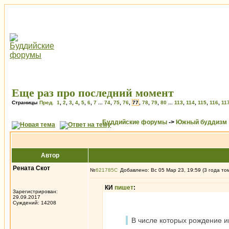
Еще раз про последний момент
Страницы
Пред.
1
,
2
,
3
,
4
,
5
,
6
,
7
...
74
,
75
,
76
,
77
,
78
,
79
,
80
...
113
,
114
,
115
,
116
,
11
Буддийские форумы
->
Южный буддизм
Автор
Рената Скот
№
621785
Добавлено: Вс 05 Мар 23, 19:59 (3 года то
КИ
пишет
:
Зарегистрирован:
29.09.2017
Суждений: 14208
В числе которых рождение и