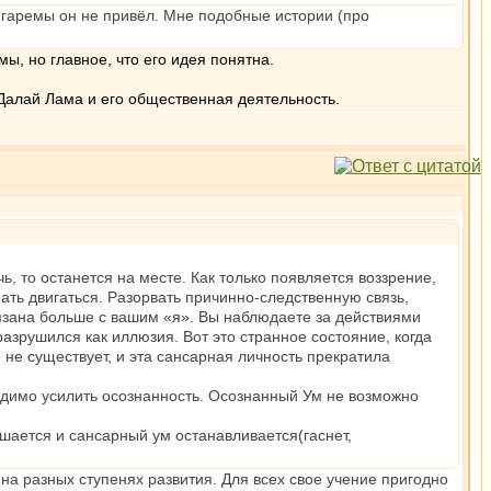
и гаремы он не привёл. Мне подобные истории (про
ы, но главное, что его идея понятна.
Далай Лама и его общественная деятельность.
 то останется на месте. Как только появляется воззрение,
ать двигаться. Разорвать причинно-следственную связь,
связана больше с вашим «я». Вы наблюдаете за действиями
 разрушился как иллюзия. Вот это странное состояние, когда
 не существует, и эта сансарная личность прекратила
одимо усилить осознанность. Осознанный Ум не возможно
шается и сансарный ум останавливается(гаснет,
на разных ступенях развития. Для всех свое учение пригодно