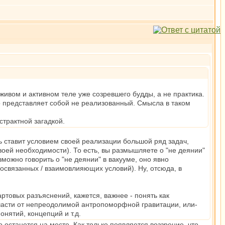
 живом и активном теле уже созревшего будды, а не практика.
то представляет собой не реализованный. Смысла в таком
страктной загадкой.
ь ставит условием своей реализации большой ряд задач,
воей необходимости). То есть, вы размышляете о "не деянии"
зможно говорить о "не деянии" в вакууме, оно явно
освязанных / взаимовлияющих условий). Ну, отсюда, в
артовых разъяснений, кажется, важнее - понять как
части от непреодолимой антропоморфной гравитации, или-
нятий, концепций и т.д.
останется на месте. Как только появляется воззрение, что