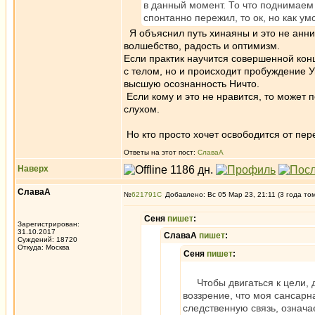
в данный момент. То что поднимаем 
спонтанно пережил, то ок, но как ум
Я объяснил путь хинаяны и это не анни
волшебство, радость и оптимизм.
Если практик научится совершенной конц
с телом, но и происходит пробуждение У
высшую осознанность Ничто.
Если кому и это не нравится, то может
слухом.
Но кто просто хочет освободится от пер
Ответы на этот пост:
СлаваА
Наверх
СлаваА
№
621791
Добавлено: Вс 05 Мар 23, 21:11 (3 года то
Сеня
пишет
:
Зарегистрирован:
31.10.2017
СлаваА
пишет
:
Суждений: 18720
Откуда: Москва
Сеня
пишет
:
Чтобы двигаться к цели, до
воззрение, что моя сансарн
следственную связь, означа