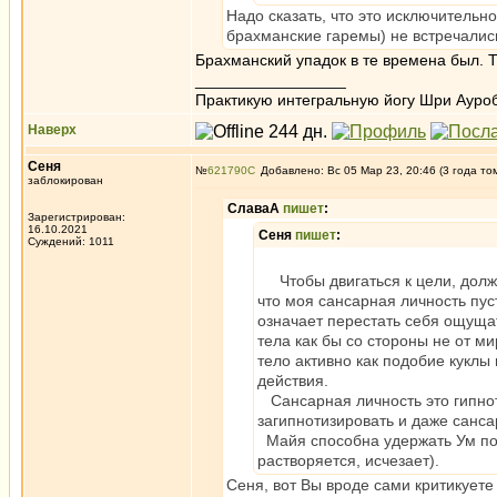
Надо сказать, что это исключительн
брахманские гаремы) не встречалис
Брахманский упадок в те времена был. Т
_________________
Практикую интегральную йогу Шри Ауроб
Наверх
Сеня
№
621790
Добавлено: Вс 05 Мар 23, 20:46 (3 года то
заблокирован
СлаваА
пишет
:
Зарегистрирован:
16.10.2021
Сеня
пишет
:
Суждений: 1011
Чтобы двигаться к цели, должны
что моя сансарная личность пус
означает перестать себя ощущат
тела как бы со стороны не от ми
тело активно как подобие куклы
действия.
Сансарная личность это гипнот
загипнотизировать и даже санса
Майя способна удержать Ум под 
растворяется, исчезает).
Сеня, вот Вы вроде сами критикуете