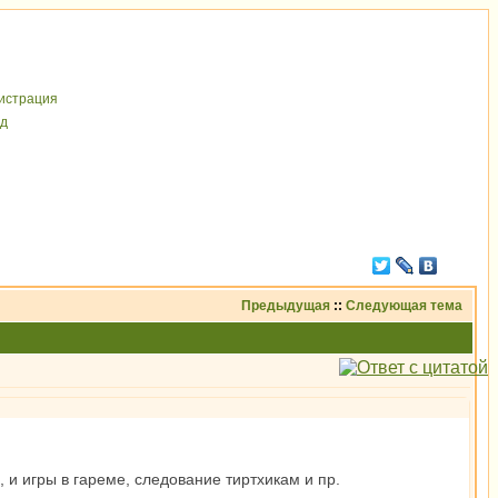
иcтрaция
д
Предыдущая
::
Следующая тема
 и игры в гареме, следование тиртхикам и пр.