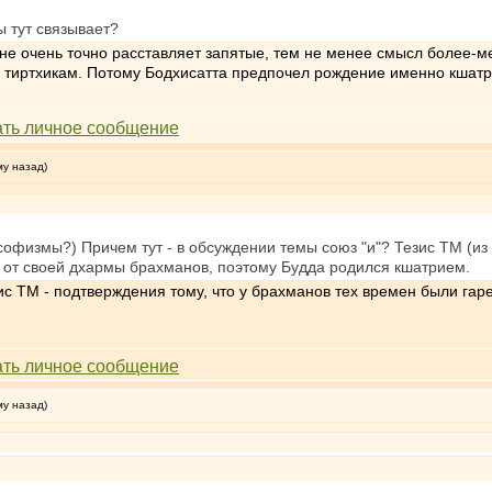
ы тут связывает?
не очень точно расставляет запятые, тем не менее смысл более-м
ие тиртхикам. Потому Бодхисатта предпочел рождение именно кшат
му назад)
 софизмы?) Причем тут - в обсуждении темы союз "и"? Тезис ТМ (и
 от своей дхармы брахманов, поэтому Будда родился кшатрием.
зис ТМ - подтверждения тому, что у брахманов тех времен были га
му назад)