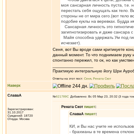
моя сансарная личность пуста, т.е.
перестать себя ощущать как тело. В
стороны не от мира сего.(вот тело в
подобие куклы на веревках. Будда и
Сансарная личность это гипнотичес
загипнотизировать и даже сансара с
Майя способна удержать Ум под гипн
исчезает).
Сеня, вот Вы вроде сами критикуете кон
данный момент. То что поднимаем руку и
спонтанно пережил, то ок, но как умстве
_________________
Практикую интегральную йогу Шри Ауроб
Ответы на этот пост:
Сеня
,
Рената Скот
Наверх
СлаваА
№
621789
Добавлено: Вс 05 Мар 23, 20:32 (3 года то
Рената Скот
пишет
:
Зарегистрирован:
31.10.2017
СлаваА
пишет
:
Суждений: 18720
Откуда: Москва
КИ, и Вы нас учите не использо
- брахманы в те времена откло