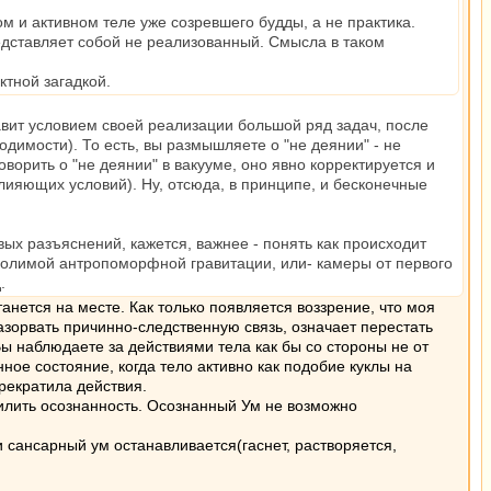
ом и активном теле уже созревшего будды, а не практика.
редставляет собой не реализованный. Смысла в таком
ктной загадкой.
авит условием своей реализации большой ряд задач, после
димости). То есть, вы размышляете о "не деянии" - не
ворить о "не деянии" в вакууме, оно явно корректируется и
лияющих условий). Ну, отсюда, в принципе, и бесконечные
вых разъяснений, кажется, важнее - понять как происходит
долимой антропоморфной гравитации, или- камеры от первого
.
нется на месте. Как только появляется воззрение, что моя
азорвать причинно-следственную связь, означает перестать
Вы наблюдаете за действиями тела как бы со стороны не от
нное состояние, когда тело активно как подобие куклы на
 прекратила действия.
илить осознанность. Осознанный Ум не возможно
 сансарный ум останавливается(гаснет, растворяется,