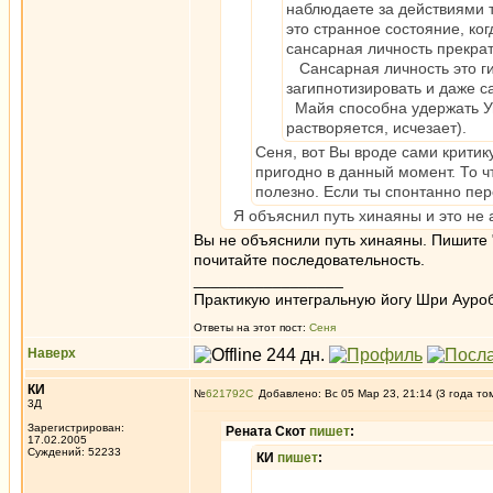
наблюдаете за действиями т
это странное состояние, ког
сансарная личность прекра
Сансарная личность это ги
загипнотизировать и даже с
Майя способна удержать Ум 
растворяется, исчезает).
Сеня, вот Вы вроде сами критик
пригодно в данный момент. То ч
полезно. Если ты спонтанно пере
Я объяснил путь хинаяны и это не 
Вы не объяснили путь хинаяны. Пишите "
почитайте последовательность.
_________________
Практикую интегральную йогу Шри Ауроб
Ответы на этот пост:
Сеня
Наверх
КИ
№
621792
Добавлено: Вс 05 Мар 23, 21:14 (3 года то
3Д
Зарегистрирован:
Рената Скот
пишет
:
17.02.2005
Суждений: 52233
КИ
пишет
: