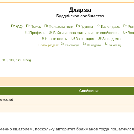
Дхарма
Буддийское сообщество
FAQ
Поиск
Пользователи
Группы
Календарь
Peг
Профиль
Войти и проверить личные сообщения
Вхo
Новые посты
За сегодня
За неделю
В этом разделе:
За сегодня
За неделю
За месяц
7
,
118
,
119
,
120
След.
Сообщение
му назад)
менно кшатрием, поскольку авторитет брахманов тогда пошатнулся,