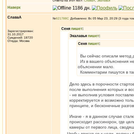
Ответы на этот пост:
СлаваА
,
Экалавья
Наверх
СлаваА
№
621788
Добавлено: Вс 05 Мар 23, 20:29 (3 года то
Сеня
пишет
:
Зарегистрирован:
31.10.2017
Экалавья
пишет
:
Суждений: 18720
Откуда: Москва
Сеня
пишет
:
Вы сейчас описали метод дл
Из в вашего объяснения не 
объяснении мало.
Комментарии пишутся в тако
Дело здесь в порочности старто
после выполнения которых и воз
- не выполнив условия поставле
корректируется и возможно толь
принципе, и бесконечные разго
Иначе - я в данном случае стал
происходит рассинхрон, где це
камеры от первого лица, сводящ
Чтобы двигаться к цели, должны быт