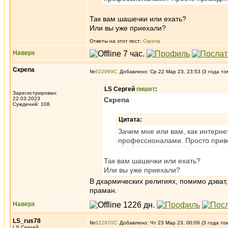
Так вам шашечки или ехать?
Или вы уже приехали?
Ответы на этот пост:
Скрепа
Наверх
Скрепа
№
622969
Добавлено: Ср 22 Мар 23, 23:53 (3 года то
LS Сергей
пишет
:
Зарегистрирован:
22.03.2023
Скрепа
Суждений: 108
Цитата:
Зачем мне или вам, как интерне
профессионалами. Просто приве
Так вам шашечки или ехать?
Или вы уже приехали?
В дхармических религиях, помимо дэват,
праман.
Наверх
LS_rus78
№
622970
Добавлено: Чт 23 Мар 23, 00:06 (3 года то
LS Сергей