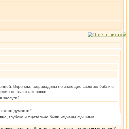
твенной. Впрочем, тхеравадины не знающие свою же библию
ления не вызывает вовсе.
я заслуги?
 так не думаете?
давно, глубоко и тщательно были изучены лучшими
 корпуса веданты Вам не важно, то есть на мое усмотрение?