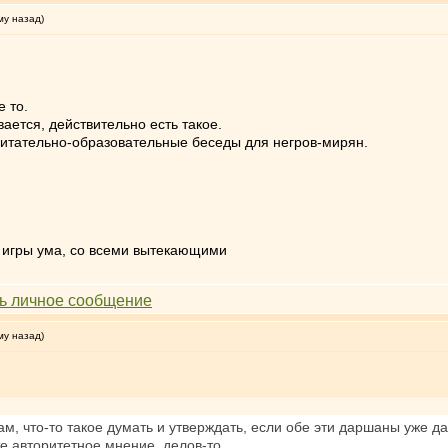
му назад)
е то.
вается, действительно есть такое.
итательно-образовательные беседы для негров-мирян.
, игры ума, со всеми вытекающими
му назад)
ам, что-то такое думать и утверждать, если обе эти даршаны уже 
 авторитетное мнение, делов-то.