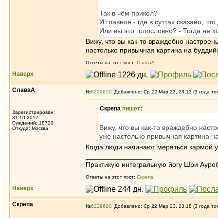
Так в чём прикол?
И главное - где в суттах сказано, чт
Или вы это голословно? - Тогда не 
Вижу, что вы как-то враждебно настрое
настолько привычная картина на буддий
Ответы на этот пост:
СлаваА
Наверх
СлаваА
№
622961
Добавлено: Ср 22 Мар 23, 23:13 (3 года то
Скрепа
пишет
:
Зарегистрирован:
31.10.2017
Суждений: 18720
Вижу, что вы как-то враждебно наст
Откуда: Москва
уже настолько привычная картина на
Когда люди начинают меряться кармой у к
_________________
Практикую интегральную йогу Шри Ауроб
Ответы на этот пост:
Скрепа
Наверх
Скрепа
№
622962
Добавлено: Ср 22 Мар 23, 23:18 (3 года то