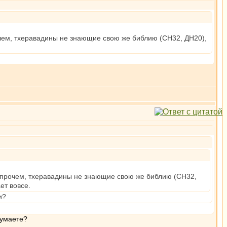
очем, тхеравадины не знающие свою же библию (СН32, ДН20),
 Впрочем, тхеравадины не знающие свою же библию (СН32,
ет вовсе.
и?
думаете?