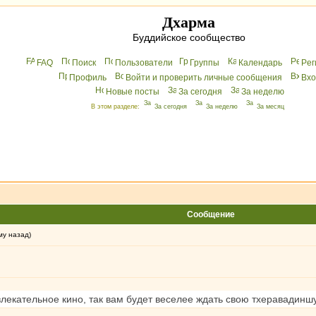
Дхарма
Буддийское сообщество
FAQ
Поиск
Пользователи
Группы
Календарь
Peг
Профиль
Войти и проверить личные сообщения
Вхo
Новые посты
За сегодня
За неделю
В этом разделе:
За сегодня
За неделю
За месяц
Сообщение
му назад)
влекательное кино, так вам будет веселее ждать свою тхеравадинш