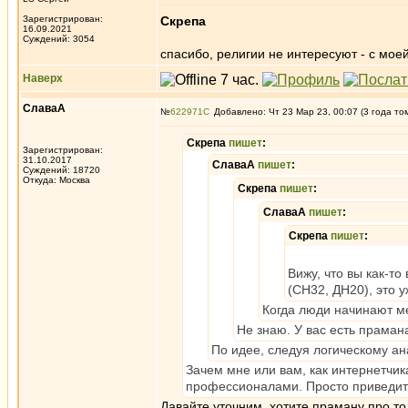
Зарегистрирован:
Скрепа
16.09.2021
Суждений: 3054
спасибо, религии не интересуют - с мое
Наверх
СлаваА
№
622971
Добавлено: Чт 23 Мар 23, 00:07 (3 года то
Скрепа
пишет
:
Зарегистрирован:
31.10.2017
СлаваА
пишет
:
Суждений: 18720
Откуда: Москва
Скрепа
пишет
:
СлаваА
пишет
:
Скрепа
пишет
:
Вижу, что вы как-т
(СН32, ДН20), это 
Когда люди начинают ме
Не знаю. У вас есть праман
По идее, следуя логическому ан
Зачем мне или вам, как интернетчик
профессионалами. Просто приведите
Давайте уточним, хотите праману про то