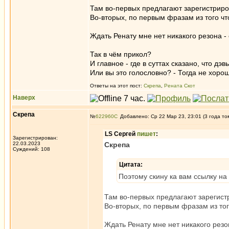
Там во-первых предлагают зарегистриро
Во-вторых, по первым фразам из того что
Ждать Ренату мне нет никакого резона -
Так в чём прикол?
И главное - где в суттах сказано, что дэв
Или вы это голословно? - Тогда не хоро
Ответы на этот пост:
Скрепа
,
Рената Скот
Наверх
Скрепа
№
622960
Добавлено: Ср 22 Мар 23, 23:01 (3 года то
LS Сергей
пишет
:
Зарегистрирован:
22.03.2023
Скрепа
Суждений: 108
Цитата:
Поэтому скину ка вам ссылку на
Там во-первых предлагают зарегист
Во-вторых, по первым фразам из того
Ждать Ренату мне нет никакого резо