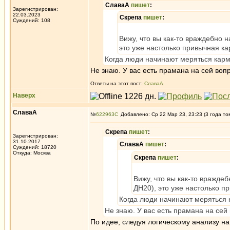
СлаваА
пишет
:
Зарегистрирован:
22.03.2023
Скрепа
пишет
:
Суждений: 108
Вижу, что вы как-то враждебно 
это уже настолько привычная ка
Когда люди начинают меряться кармой
Не знаю. У вас есть прамана на сей воп
Ответы на этот пост:
СлаваА
Наверх
СлаваА
№
622963
Добавлено: Ср 22 Мар 23, 23:23 (3 года то
Скрепа
пишет
:
Зарегистрирован:
31.10.2017
СлаваА
пишет
:
Суждений: 18720
Откуда: Москва
Скрепа
пишет
:
Вижу, что вы как-то вражде
ДН20), это уже настолько п
Когда люди начинают меряться к
Не знаю. У вас есть прамана на сей
По идее, следуя логическому анализу на