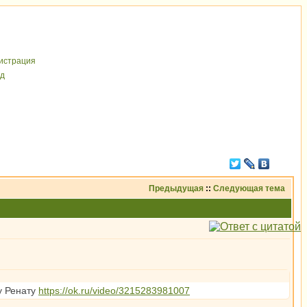
иcтрaция
д
Предыдущая
::
Следующая тема
у Ренату
https://ok.ru/video/3215283981007