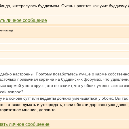
индо, интересуюсь буддизмом. Очень нравится как учит буддизму 
му назад)
аждебно настроены. Поэтому позаботьтесь лучше о карме собствен
настолько привычная картина на буддийских форумах, что удивлени
ся кармой у кого круче, это не значит, что у обоих уменьшаются за
 сей вопрос?
у на основе сутт или веданты должно уменьшаться у обоих. Вы так
что-то такое думать и утверждать, если обе эти даршаны уже давн
оритетное мнение, делов-то.