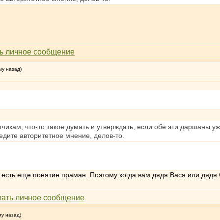
му назад)
тчикам, что-то такое думать и утверждать, если обе эти даршаны 
дите авторитетное мнение, делов-то.
 есть еще понятие праман. Поэтому когда вам дядя Вася или дядя С
му назад)