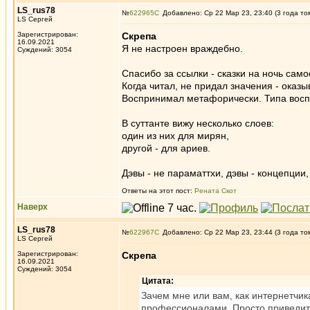
LS_rus78
№
622965
Добавлено: Ср 22 Мар 23, 23:40 (3 года то
LS Сергей
Зарегистрирован:
Скрепа
16.09.2021
Я не настроен враждебно.
Суждений: 3054
Спасибо за ссылки - сказки на ночь само
Когда читал, не придал значения - оказы
Воспринимал метафорически. Типа восп
В суттанте вижу несколько слоев:
один из них для мирян,
другой - для ариев.
Дэвы - не параматтхи, дэвы - концепции
Ответы на этот пост:
Рената Скот
Наверх
LS_rus78
№
622967
Добавлено: Ср 22 Мар 23, 23:44 (3 года то
LS Сергей
Зарегистрирован:
Скрепа
16.09.2021
Суждений: 3054
Цитата:
Зачем мне или вам, как интернетчик
профессионалами. Просто приведите