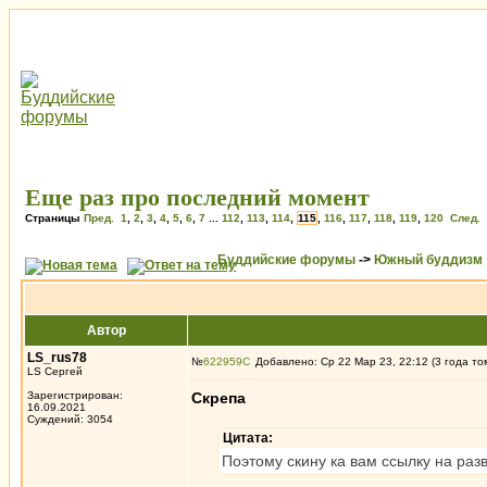
Еще раз про последний момент
Страницы
Пред.
1
,
2
,
3
,
4
,
5
,
6
,
7
...
112
,
113
,
114
,
115
,
116
,
117
,
118
,
119
,
120
След.
Буддийские форумы
->
Южный буддизм
Автор
LS_rus78
№
622959
Добавлено: Ср 22 Мар 23, 22:12 (3 года то
LS Сергей
Зарегистрирован:
Скрепа
16.09.2021
Суждений: 3054
Цитата:
Поэтому скину ка вам ссылку на раз