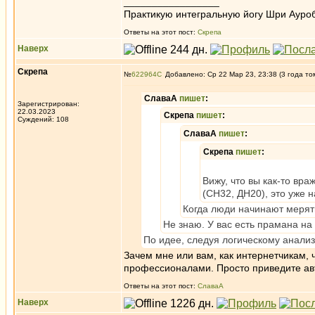
_________________
Практикую интегральную йогу Шри Ауроб
Ответы на этот пост:
Скрепа
Наверх
Скрепа
№
622964
Добавлено: Ср 22 Мар 23, 23:38 (3 года то
СлаваА
пишет
:
Зарегистрирован:
22.03.2023
Скрепа
пишет
:
Суждений: 108
СлаваА
пишет
:
Скрепа
пишет
:
Вижу, что вы как-то вр
(СН32, ДН20), это уже 
Когда люди начинают мерять
Не знаю. У вас есть прамана на
По идее, следуя логическому анализ
Зачем мне или вам, как интернетчикам, 
профессионалами. Просто приведите авт
Ответы на этот пост:
СлаваА
Наверх