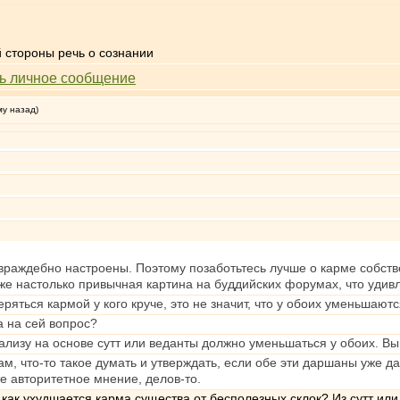
й стороны речь о сознании
му назад)
о враждебно настроены. Поэтому позаботьтесь лучше о карме собс
уже настолько привычная картина на буддийских форумах, что удив
ряться кармой у кого круче, это не значит, что у обоих уменьшаютс
а на сей вопрос?
ализу на основе сутт или веданты должно уменьшаться у обоих. Вы
ам, что-то такое думать и утверждать, если обе эти даршаны уже 
 авторитетное мнение, делов-то.
 как ухудшается карма существа от бесполезных склок? Из сутт или