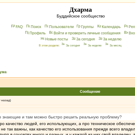
Дхарма
Буддийское сообщество
FAQ
Поиск
Пользователи
Группы
Календарь
Peг
Профиль
Войти и проверить личные сообщения
Вхo
Новые посты
За сегодня
За неделю
В этом разделе:
За сегодня
За неделю
За месяц
ума
Сообщение
у назад)
ее знающие и там можно быстро решить реальную проблему?
про качество людей, его использующих, а про техническое обеспе
т, не так важны, как качество его использования прежде всего вла
рупп в соцсетях много и разных, и у каждой из них свой владелец, 