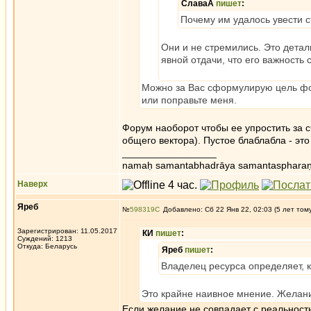
СлаваА
пишет
:
Почему им удалось увести с
Они и не стремились. Это дета
явной отдачи, что его важность
Можно за Вас сформулирую цель фо
или поправьте меня.
Форум наоборот чтобы ее упростить за 
общего вектора). Пустое блаблабла - это
_________________
namaḥ samantabhadrāya samantaspharaṇ
Наверх
Яреб
№
598319
Добавлено: Сб 22 Янв 22, 02:03 (5 лет том
Зарегистрирован: 11.05.2017
КИ
пишет
:
Суждений: 1213
Откуда: Беларусь
Яреб
пишет
:
Владелец ресурса определяет, 
Это крайне наивное мнение. Желание
Если желание не совпадает с реальность