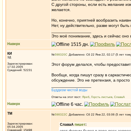
С другой стороны, если есть желание изм
желается.
Но, конечно, приятней вообразить наивн
Нет, ну действительно, разве могут быт
_________________
Это моё понимание, здесь и сейчас оно в
Наверх
КИ
№
598320
Добавлено: Сб 22 Янв 22, 02:17 (5 лет том
3Д
Зарегистрирован:
Этот форум делался, чтобы предоставить
17.02.2005
Суждений: 52231
Вообще, когда пишут сразу в саркастичес
обсуждение. Это не претензия, а просто
_________________
Буддизм чистой воды
Ответы на этот пост:
Яреб
,
Горсть листьев
,
СлаваА
Наверх
ТМ
№
598322
Добавлено: Сб 22 Янв 22, 03:06 (5 лет том
Зарегистрирован:
СлаваА
пишет
:
05.04.2005
Суждений: 15498
этот форум будет в топе всех запрос