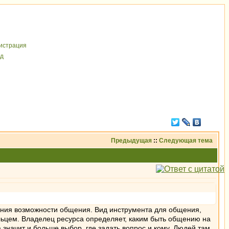
иcтрaция
д
Предыдущая
::
Следующая тема
чения возможности общения. Вид инструмента для общения,
дельцем. Владелец ресурса определяет, каким быть общению на
а значит и больше выбор, где задать вопрос и кому. Людей там