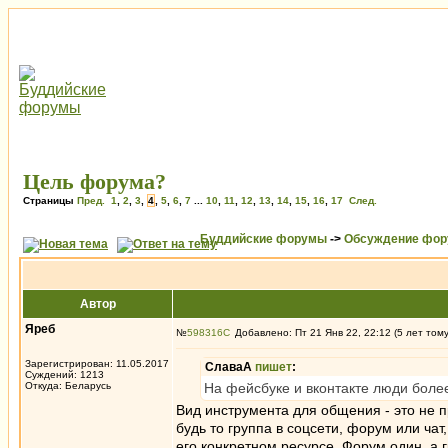
Цель форума?
Страницы
Пред.
1
,
2
,
3
,
4
,
5
,
6
,
7
...
10
,
11
,
12
,
13
,
14
,
15
,
16
,
17
След.
Буддийские форумы
->
Обсуждение фор
Автор
Яреб
№
598316
Добавлено: Пт 21 Янв 22, 22:12 (5 лет том
Зарегистрирован: 11.05.2017
СлаваА
пишет
:
Суждений: 1213
Откуда: Беларусь
На фейсбуке и вконтакте люди бол
Вид инструмента для общения - это не 
будь то группа в соцсети, форум или ча
его конкретном ресурсе. Форум один, а г