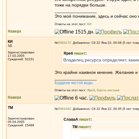
тоже на порядки больше.
_________________
Это моё понимание, здесь и сейчас оно в
Ответы на этот пост:
КИ
Наверх
КИ
№
598317
Добавлено: Сб 22 Янв 22, 00:08 (5 лет том
3Д
Зарегистрирован:
Яреб
пишет
:
17.02.2005
Суждений: 52231
Владелец ресурса определяет, каки
Это крайне наивное мнение. Желание и р
_________________
Буддизм чистой воды
Ответы на этот пост:
Яреб
,
Горсть листьев
Наверх
ТМ
№
598318
Добавлено: Сб 22 Янв 22, 00:35 (5 лет том
Зарегистрирован:
СлаваА
пишет
:
05.04.2005
Суждений: 15498
ТМ
пишет
: