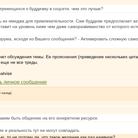
тремящихся к буддизму в соцсети, чем это лучше?
ль их имиджа для привлекательности. Сам буддизм предполагает а
 ставит на уровень ниже чем даже саморазвиванство от которого ес
рума, исходя из Вашего сообщения? - Активировать сложную сам
счет обсуждения темы. Ее прояснения (приведение нескольких цита
 еще не все треды.
atviṣe
у назад)
каким быть общению на его конкретном ресурсе.
 и реальность тут не могут совпадать.
ю, то не потому ли, что такое желание как раз наивное?