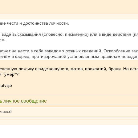
е чести и достоинства личности.
виде высказывания (словесно, письменно) или в виде действия (п
ем.
может не нести в себе заведомо ложных сведений. Оскорбление за
 причём в форме, противоречащей установленным правилам поведе
сценную лексику в виде кощунств, матов, проклятий, брани. На оста
я "умер"?
atviṣe
у назад)