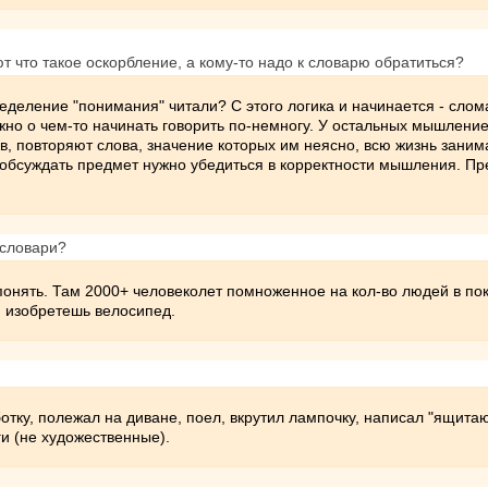
 что такое оскорбление, а кому-то надо к словарю обратиться?
ределение "понимания" читали? С этого логика и начинается - сло
о о чем-то начинать говорить по-немногу. У остальных мышление 
, повторяют слова, значение которых им неясно, всю жизнь заним
обсуждать предмет нужно убедиться в корректности мышления. Преж
 словари?
понять. Там 2000+ человеколет помноженное на кол-во людей в по
и изобретешь велосипед.
отку, полежал на диване, поел, вкрутил лампочку, написал "ящитаю
ги (не художественные).