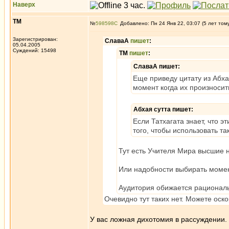
Наверх
ТМ
№
598598
Добавлено: Пн 24 Янв 22, 03:07 (5 лет том
Зарегистрирован:
СлаваА
пишет
:
05.04.2005
Суждений: 15498
ТМ
пишет
:
СлаваА пишет:
Еще приведу цитату из Абха
момент когда их произносит
Абхая сутта пишет:
Если Татхагата знает, что 
того, чтобы использовать та
Тут есть Учителя Мира высшие 
Или надобности выбирать момен
Аудитория обижается рационал
Очевидно тут таких нет. Можете оскор
У вас ложная дихотомия в рассуждении.