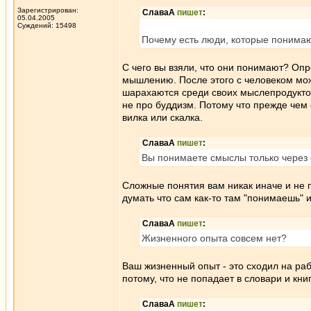
Зарегистрирован:
СлаваА
пишет
:
05.04.2005
Суждений: 15498
Почему есть люди, которые понимают
С чего вы взяли, что они понимают? Оп
мышлению. После этого с человеком можн
шарахаются среди своих мыслепродуктов
не про буддизм. Потому что прежде чем 
вилка или скалка.
СлаваА
пишет
:
Вы понимаете смыслы только через
Сложные понятия вам никак иначе и не 
думать что сам как-то там "понимаешь" 
СлаваА
пишет
:
Жизненного опыта совсем нет?
Ваш жизненный опыт - это сходил на раб
потому, что не попадает в словари и кни
СлаваА
пишет
: