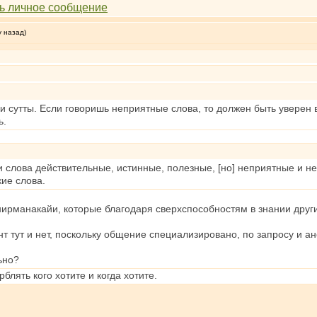
у назад)
и сутты. Если говоришь неприятные слова, то должен быть уверен в
ь.
эти слова действительные, истинные, полезные, [но] неприятные и н
кие слова.
нирманакайи, которые благодаря сверхспособностям в знании друг
т тут и нет, поскольку общение специализировано, по запросу и а
ьно?
блять кого хотите и когда хотите.