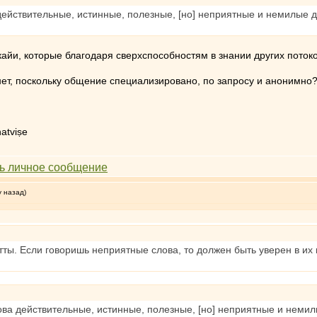
 действительные, истинные, полезные, [но] неприятные и немилые д
айи, которые благодаря сверхспособностям в знании других поток
нет, поскольку общение специализировано, по запросу и анонимно
atviṣe
у назад)
тты. Если говоришь неприятные слова, то должен быть уверен в их 
лова действительные, истинные, полезные, [но] неприятные и немил