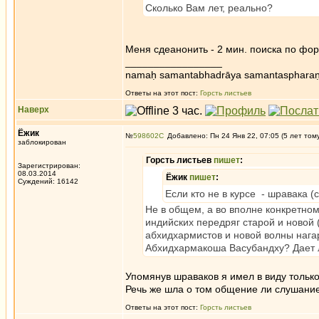
Сколько Вам лет, реально?
Меня сдеанонить - 2 мин. поиска по фор
_________________
namaḥ samantabhadrāya samantaspharaṇ
Ответы на этот пост:
Горсть листьев
Наверх
Ёжик
№
598602
Добавлено: Пн 24 Янв 22, 07:05 (5 лет том
заблокирован
Горсть листьев
пишет
:
Зарегистрирован:
08.03.2014
Ёжик
пишет
:
Суждений: 16142
Если кто не в курсе - шравака (
Не в общем, а во вполне конкретном
индийских передряг старой и новой 
абхидхармистов и новой волны наг
Абхидхармакоша Васубандху? Дает л
Упомянув шраваков я имел в виду только
Речь же шла о том общение ли слушание
Ответы на этот пост:
Горсть листьев