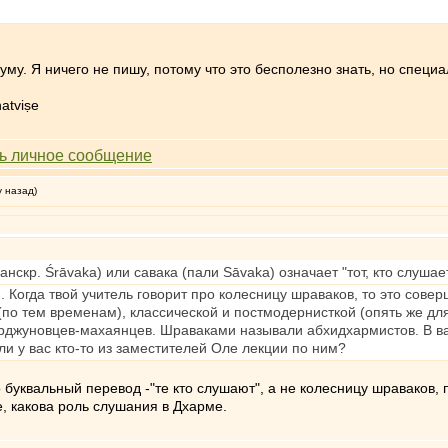
уму. Я ничего не пишу, потому что это бесполезно знать, но специ
atviṣe
у назад)
санскр. Śrāvaka) или савака (пали Sāvaka) означает "тот, кто слуша
. Когда твой учитель говорит про колесницу шраваков, то это сов
(по тем временам), классической и постмодернисткой (опять же д
арджуновцев-махаянцев. Шраваками называли абхидхармистов. В 
и у вас кто-то из заместителей Оле лекции по ним?
 буквальный перевод -"те кто слушают", а не колесницу шраваков, 
, какова роль слушания в Дхарме.