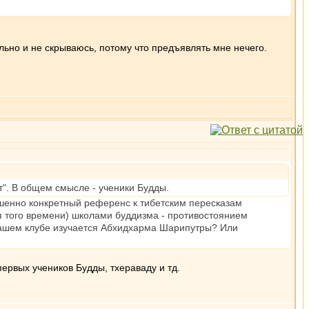
ально и не скрываюсь, потому что предъявлять мне нечего.
ет". В общем смысле - ученики Будды.
ершенно конкретный референс к тибетским пересказам
ля того времени) школами буддизма - противостоянием
вашем клубе изучается Абхидхарма Шарипутры? Или
первых учеников Будды, тхераваду и тд.