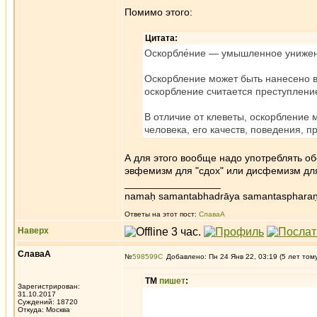
Помимо этого:
Цитата:
Оскорбле́ние — умышленное унижени
Оскорбление может быть нанесено в 
оскорбление считается преступлени
В отличие от клеветы, оскорбление 
человека, его качеств, поведения,
А для этого вообще надо употреблять об
эвфемизм для "сдох" или дисфемизм дл
_________________
namaḥ samantabhadrāya samantaspharaṇ
Ответы на этот пост:
СлаваА
Наверх
СлаваА
№
598599
Добавлено: Пн 24 Янв 22, 03:19 (5 лет том
ТМ
пишет
:
Зарегистрирован:
31.10.2017
Суждений: 18720
Откуда: Москва