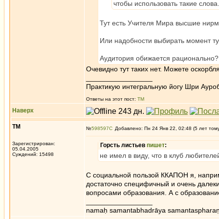
чтобы использовать такие слова
Тут есть Учителя Мира высшие нирм
Или надобности выбирать момент ту
Аудитория обижается рационально?
Очевидно тут таких нет. Можете оскорблят
_________________
Практикую интегральную йогу Шри Ауроб
Ответы на этот пост:
ТМ
Наверх
ТМ
№
598597
Добавлено: Пн 24 Янв 22, 02:48 (5 лет том
Зарегистрирован:
Горсть листьев
пишет
:
05.04.2005
Суждений: 15498
не имел в виду, что в клуб любите
С социальной пользой ККАПОН я, наприм
достаточно специфичный и очень далеки
вопросами образования. А с образовани
_________________
namaḥ samantabhadrāya samantaspharaṇ