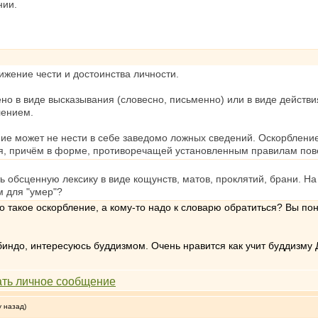
нии.
жение чести и достоинства личности.
о в виде высказывания (словесно, письменно) или в виде действи
лением.
ние может не нести в себе заведомо ложных сведений. Оскорблени
ния, причём в форме, противоречащей установленным правилам по
ь обсценную лексику в виде кощунств, матов, проклятий, брани. На 
 для "умер"?
о такое оскорбление, а кому-то надо к словарю обратиться? Вы п
индо, интересуюсь буддизмом. Очень нравится как учит буддизму 
у назад)