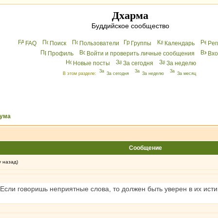
Дхарма
Буддийское сообщество
FAQ
Поиск
Пользователи
Группы
Календарь
Peг
Профиль
Войти и проверить личные сообщения
Вхo
Новые посты
За сегодня
За неделю
В этом разделе:
За сегодня
За неделю
За месяц
ума
Сообщение
у назад)
 Если говоришь неприятные слова, то должен быть уверен в их исти