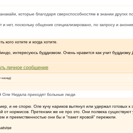
.
анакайи, которые благодаря сверхспособностям в знании других п
т и нет, поскольку общение специализировано, по запросу и анон
ь кого хотите и когда хотите.
индо, интересуюсь буддизмом. Очень нравится как учит буддизму 
у назад)
лей Оле Нидала приходят больные люди
ер, и не спорю. Оле кучу нариков вытянул или удержал готовых к 
й от нормисов. Претензии же не про это. Они полвека существуют
ем и преемственностью они бы и "пакет яровой" пережили.
atviṣe