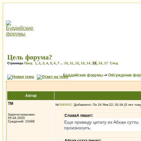
Цель форума?
Страницы
Пред.
1
,
2
,
3
,
4
,
5
,
6
,
7
...
10
,
11
,
12
,
13
,
14
,
15
,
16
,
17
След.
Буддийские форумы
->
Обсуждение фор
Автор
ТМ
№
598595
Добавлено: Пн 24 Янв 22, 02:34 (5 лет том
Зарегистрирован:
СлаваА пишет:
05.04.2005
Суждений: 15498
Еще приведу цитату из Абхаи сутты.
произносить.
Абхая сутта пишет: