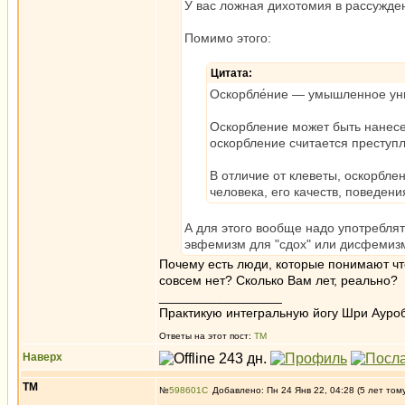
У вас ложная дихотомия в рассужде
Помимо этого:
Цитата:
Оскорбле́ние — умышленное уни
Оскорбление может быть нанесен
оскорбление считается преступ
В отличие от клеветы, оскорбле
человека, его качеств, поведе
А для этого вообще надо употреблят
эвфемизм для "сдох" или дисфемизм
Почему есть люди, которые понимают чт
совсем нет? Сколько Вам лет, реально?
_________________
Практикую интегральную йогу Шри Ауроб
Ответы на этот пост:
ТМ
Наверх
ТМ
№
598601
Добавлено: Пн 24 Янв 22, 04:28 (5 лет том