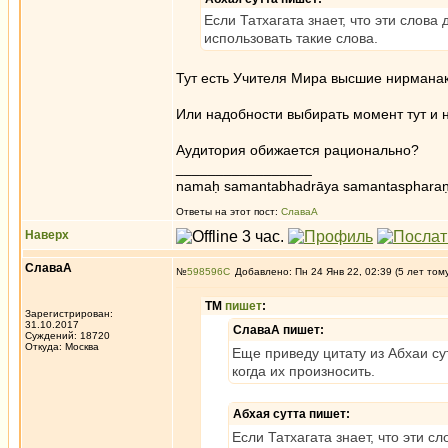
Если Татхагата знает, что эти слова
использовать такие слова.
Тут есть Учителя Мира высшие нирманак
Или надобности выбирать момент тут и 
Аудитория обижается рационально?
_________________
namaḥ samantabhadrāya samantaspharaṇ
Ответы на этот пост:
СлаваА
Наверх
СлаваА
№
598596
Добавлено: Пн 24 Янв 22, 02:39 (5 лет том
ТМ
пишет
:
Зарегистрирован:
31.10.2017
СлаваА пишет:
Суждений: 18720
Откуда: Москва
Еще приведу цитату из Абхаи су
когда их произносить.
Абхая сутта пишет:
Если Татхагата знает, что эти с