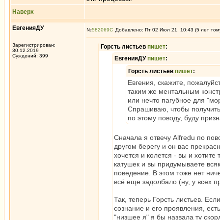
Наверх
ЕвгенияДУ
№
582069
Добавлено: Пт 02 Июл 21, 10:43 (5 лет том
Зарегистрирован:
Горсть листьев
пишет
:
30.12.2019
Суждений: 399
ЕвгенияДУ
пишет
:
Горсть листьев
пишет
:
Евгения, скажите, пожалуйс
таким же ментальным констр
или нечто пагубное для "мо
Спрашиваю, чтобы получить 
по этому поводу, буду приз
Сначала я отвечу Alfredu по по
другом берегу и он вас прекрасн
хочется и колется - вы и хотите
катушек и вы придумываете всяк
поведение. В этом тоже нет ниче
всё еще задолбало (ну, у всех 
Так, теперь Горсть листьев. Если
сознание и его проявления, есть
"низшее я" я бы назвала ту ско