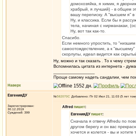
домохозяйка, я химик, я дворник,
храбрый, я лучший) - в общем э
вашу переписку. А "высшем я" в
Ну, и классика. Если бы я расс
тела, начиная с нирманакаи, (о
Ну, вот так как-то.
Спасибо.
Если немного упростить, то "низши
самоотождествление, а к "высшему"
скорлупы, идеал видится как скрыты
Ну, можно и так сказать . То к чему стре
Вспомнилась цитата из интернета - дума
_________________
Проще самому надеть сандалии, чем по
Наверх
ЕвгенияДУ
№
582070
Добавлено: Пт 02 Июл 21, 11:03 (5 лет том
Зарегистрирован:
Alfred
пишет
:
30.12.2019
Суждений: 399
ЕвгенияДУ
пишет
:
Сначала я отвечу Alfredu по по
другом берегу и он вас прекрасн
хочется и колется - вы и хотите