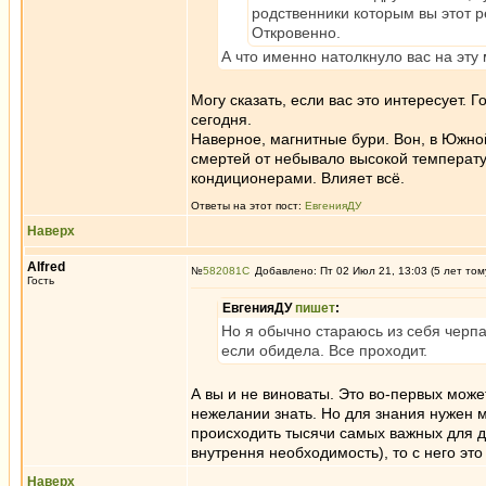
родственники которым вы этот ре
Откровенно.
А что именно натолкнуло вас на эту
Могу сказать, если вас это интересует.
сегодня.
Наверное, магнитные бури. Вон, в Южно
смертей от небывало высокой температ
кондиционерами. Влияет всё.
Ответы на этот пост:
ЕвгенияДУ
Наверх
Alfred
№
582081
Добавлено: Пт 02 Июл 21, 13:03 (5 лет том
Гость
ЕвгенияДУ
пишет
:
Но я обычно стараюсь из себя черпа
если обидела. Все проходит.
А вы и не виноваты. Это во-первых может
нежелании знать. Но для знания нужен м
происходить тысячи самых важных для др
внутрення необходимость), то с него это 
Наверх