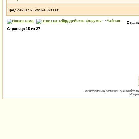
Тред сейчас никто не читает.
Буддийские форумы
->
Чайная
Стран
Страница
15
из
27
За информацию, размещённую на сайте пол
Мощь пх