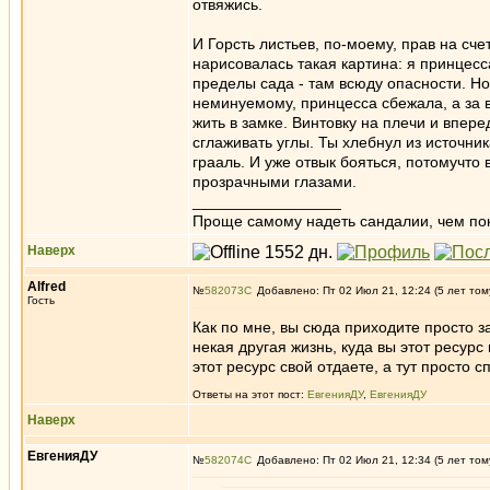
отвяжись.
И Горсть листьев, по-моему, прав на сче
нарисовалась такая картина: я принцесс
пределы сада - там всюду опасности. Но
неминуемому, принцесса сбежала, а за 
жить в замке. Винтовку на плечи и впер
сглаживать углы. Ты хлебнул из источн
грааль. И уже отвык бояться, потомучто
прозрачными глазами.
_________________
Проще самому надеть сандалии, чем по
Наверх
Alfred
№
582073
Добавлено: Пт 02 Июл 21, 12:24 (5 лет том
Гость
Как по мне, вы сюда приходите просто за
некая другая жизнь, куда вы этот ресур
этот ресурс свой отдаете, а тут просто с
Ответы на этот пост:
ЕвгенияДУ
,
ЕвгенияДУ
Наверх
ЕвгенияДУ
№
582074
Добавлено: Пт 02 Июл 21, 12:34 (5 лет том