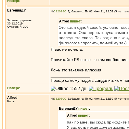
Наверх
ЕвгенияДУ
№
582079
Добавлено: Пт 02 Июл 21, 12:51 (5 лет том
Зарегистрирован:
Alfred
пишет
:
30.12.2019
Суждений: 399
Это как я одной своей, условно гово
от ответа. Она переплюнула самого К
последнего слова. Так вот, она в ка
филологов спросить, по-мойму так) 
Я вас не поняла.
Прочитайте PS выше - я там сообщение 
Ложь это такаяже иллюзия.
_________________
Проще самому надеть сандалии, чем по
Наверх
Alfred
№
582080
Добавлено: Пт 02 Июл 21, 12:52 (5 лет том
Гость
ЕвгенияДУ
пишет
:
Alfred
пишет
:
Как по мне, вы сюда приходите п
У вас есть некая другая жизнь, 