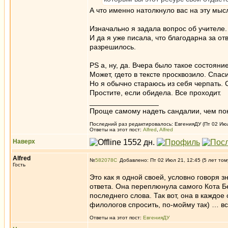
А что именно натолкнуло вас на эту мыс
Изначально я задала вопрос об учителе.
И да я уже писала, что благодарна за от
разрешилось.
PS а, ну, да. Вчера было такое состояни
Может, гдето в тексте просквозило. Спаси
Но я обычно стараюсь из себя черпать. 
Простите, если обидела. Все проходит.
_________________
Проще самому надеть сандалии, чем по
Последний раз редактировалось: ЕвгенияДУ (Пт 02 Июл 
Ответы на этот пост:
Alfred
,
Alfred
Наверх
Alfred
№
582078
Добавлено: Пт 02 Июл 21, 12:45 (5 лет том
Гость
Это как я одной своей, условно говоря з
ответа. Она переплюнула самого Кота Бег
последнего слова. Так вот, она в каждое
филологов спросить, по-мойму так) … вс
Ответы на этот пост:
ЕвгенияДУ