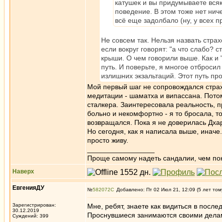
катушек и вы придумываете всяк
поведение. В этом тоже нет ниче
всё еще задолбало (ну, у всех 
Не совсем так. Нельзя назвать стра
если вокруг говорят: "а что слабо? с
крыши. О чем говорили выше. Как и 
путь. И поверьте, я многое отбросил 
излишних экзальтаций. Этот путь про
Мой первый шаг не сопровождался страх
медитации - шаматха и випассана. Пото
сталкера. Заинтересовала реальность, п
больно и некомфортно - я то бросала, то
возвращался. Пока я не доверилась Дхар
Но сегодня, как я написала выше, иначе.
просто живу.
_________________
Проще самому надеть сандалии, чем по
Наверх
ЕвгенияДУ
№
582072
Добавлено: Пт 02 Июл 21, 12:09 (5 лет том
Зарегистрирован:
Мне, ребят, знаете как видиться в после
30.12.2019
Проснувшиеся занимаются своими делами
Суждений: 399