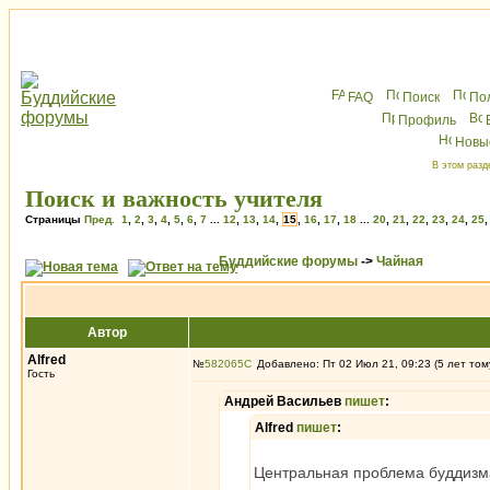
FAQ
Поиск
По
Профиль
Новы
В этом разд
Поиск и важность учителя
Страницы
Пред.
1
,
2
,
3
,
4
,
5
,
6
,
7
...
12
,
13
,
14
,
15
,
16
,
17
,
18
...
20
,
21
,
22
,
23
,
24
,
25
Буддийские форумы
->
Чайная
Автор
Alfred
№
582065
Добавлено: Пт 02 Июл 21, 09:23 (5 лет том
Гость
Андрей Васильев
пишет
:
Alfred
пишет
:
Центральная проблема буддизма 