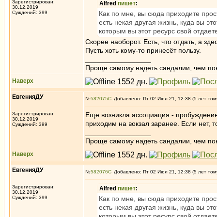
Зарегистрирован:
Alfred
пишет
:
30.12.2019
Суждений: 399
Как по мне, вы сюда приходите прост
есть некая другая жизнь, куда вы э
которым вы этот ресурс свой отдаете
Скорее наоборот. Есть, что отдать, а здес
Пусть хоть кому-то принесёт пользу.
_________________
Проще самому надеть сандалии, чем по
Наверх
ЕвгенияДУ
№
582075
Добавлено: Пт 02 Июл 21, 12:38 (5 лет том
Зарегистрирован:
Еще возникла ассоциация - пробуждение
30.12.2019
приходим на вокзал заранее. Если нет, то
Суждений: 399
_________________
Проще самому надеть сандалии, чем по
Наверх
ЕвгенияДУ
№
582076
Добавлено: Пт 02 Июл 21, 12:38 (5 лет том
Зарегистрирован:
Alfred
пишет
:
30.12.2019
Суждений: 399
Как по мне, вы сюда приходите прост
есть некая другая жизнь, куда вы э
которым вы этот ресурс свой отдаете