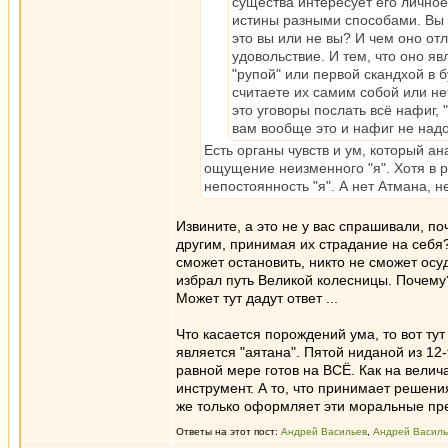
существа интересует его лично
истины разными способами. Вы т
это вы или не вы? И чем оно от
удовольствие. И тем, что оно я
"рупой" или первой скандхой в 
считаете их самим собой или не
это уговоры послать всё нафиг, 
вам вообще это и нафиг не надо
Есть органы чувств и ум, который а
ощущение неизменного "я". Хотя в р
непостоянность "я". А нет Атмана, н
Извините, а это не у вас спрашивали, п
другим, принимая их страдание на себя?
сможет остановить, никто не сможет осуд
избрал путь Великой колесницы. Почему?
Может тут дадут ответ ...
Что касается порождений ума, то вот ту
является "аятана". Пятой ниданой из 12
равной мере готов на ВСЁ. Как на велича
инструмент. А то, что принимает решени
же только оформляет эти моральные пред
Ответы на этот пост:
Андрей Васильев
,
Андрей Василь