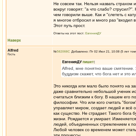
Не совсем так. Нельзя назвать страхом 
вокруг говорят: "а что слабо? струсил?".
чем говорили выше. Как и "слететь с кат
я многое отбросил и много раз "входил в
Этот путь прост.
Ответы на этот пост:
ЕвгенияДУ
Наверх
Alfred
№
582068
Добавлено: Пт 02 Июл 21, 10:08 (5 лет том
Гость
ЕвгенияДУ
пишет
:
Alfred, мне понятно ваше смятение. 
буддизм скажет, что бога нет и это 
Это никогда или мало было понято на з
даже сравнительно небольшой ученик ис
считаться близким к богу. В нашем его п
философии. Что или кого считать "богом
управляет миром, создает людей и всё ос
как существо. Не страдает. Такого бога 
жизни. Рождается и умирает. Изменяется
людей, объединенных стремлением к поз
Любой человек со временем может стать 
эти процессы.