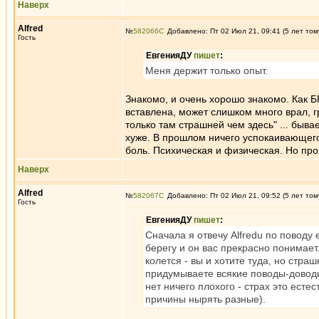
Наверх
Alfred
№
582066
Добавлено: Пт 02 Июл 21, 09:41 (5 лет том
Гость
ЕвгенияДУ
пишет
:
Меня держит только опыт.
Знакомо, и очень хорошо знакомо. Как БГ
вставлена, может слишком много врал, г
только там страшней чем здесь" ... быва
хуже. В прошлом ничего успокаивающего
боль. Психическая и физическая. Но про
Наверх
Alfred
№
582067
Добавлено: Пт 02 Июл 21, 09:52 (5 лет том
Гость
ЕвгенияДУ
пишет
:
Сначала я отвечу Alfredu по поводу
берегу и он вас прекрасно понимает.
колется - вы и хотите туда, но стра
придумываете всякие поводы-доводы,
нет ничего плохого - страх это есте
причины нырять разные).