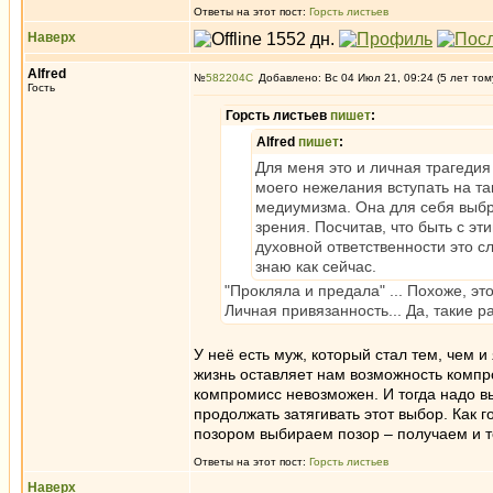
Ответы на этот пост:
Горсть листьев
Наверх
Alfred
№
582204
Добавлено: Вс 04 Июл 21, 09:24 (5 лет том
Гость
Горсть листьев
пишет
:
Alfred
пишет
:
Для меня это и личная трагедия
моего нежелания вступать на так
медиумизма. Она для себя выбр
зрения. Посчитав, что быть с эт
духовной ответственности это с
знаю как сейчас.
"Прокляла и предала" ... Похоже, э
Личная привязанность... Да, такие 
У неё есть муж, который стал тем, чем и
жизнь оставляет нам возможность компро
компромисс невозможен. И тогда надо вы
продолжать затягивать этот выбор. Как 
позором выбираем позор – получаем и то
Ответы на этот пост:
Горсть листьев
Наверх