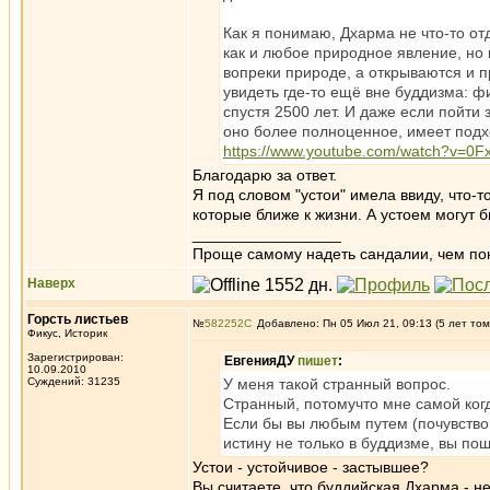
Как я понимаю, Дхарма не что-то от
как и любое природное явление, но
вопреки природе, а открываются и п
увидеть где-то ещё вне буддизма: 
спустя 2500 лет. И даже если пойти 
оно более полноценное, имеет подх
https://www.youtube.com/watch?v=0
Благодарю за ответ.
Я под словом "устои" имела ввиду, что-т
которые ближе к жизни. А устоем могут б
_________________
Проще самому надеть сандалии, чем по
Наверх
Горсть листьев
№
582252
Добавлено: Пн 05 Июл 21, 09:13 (5 лет том
Фикус, Историк
Зарегистрирован:
ЕвгенияДУ
пишет
:
10.09.2010
Суждений: 31235
У меня такой странный вопрос.
Странный, потомучто мне самой когд
Если бы вы любым путем (почувство
истину не только в буддизме, вы по
Устои - устойчивое - застывшее?
Вы считаете, что буддийская Дхарма - н