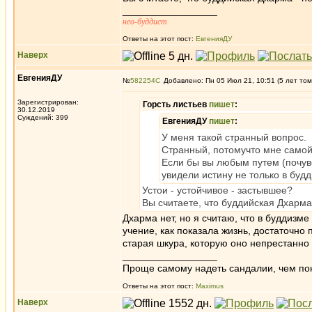
_________________
нео-буддист
Ответы на этот пост:
ЕвгенияДУ
Наверх
ЕвгенияДУ
№
582254
Добавлено: Пн 05 Июл 21, 10:51 (5 лет том
Зарегистрирован:
Горсть листьев
пишет
:
30.12.2019
Суждений: 399
ЕвгенияДУ
пишет
:
У меня такой странный вопрос.
Странный, потомучто мне самой 
Если бы вы любым путем (почувс
увидели истину не только в буд
Устои - устойчивое - застывшее?
Вы считаете, что буддийская Дхарма
Дхарма нет, но я считаю, что в буддизм
учение, как показала жизнь, достаточно 
старая шкура, которую оно непрестанно
_________________
Проще самому надеть сандалии, чем по
Ответы на этот пост:
Maximus
Наверх