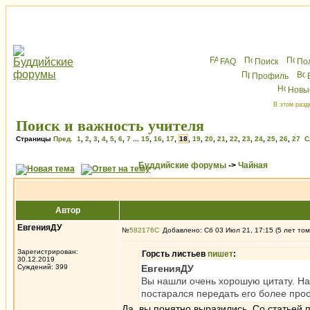
FAQ
Поиск
По
Профиль
Новы
В этом разд
Поиск и важность учителя
Страницы
Пред.
1
,
2
,
3
,
4
,
5
,
6
,
7
...
15
,
16
,
17
,
18
,
19
,
20
,
21
,
22
,
23
,
24
,
25
,
26
,
27
С
Буддийские форумы
->
Чайная
Автор
ЕвгенияДУ
№
582176
Добавлено: Сб 03 Июл 21, 17:15 (5 лет том
Зарегистрирован:
Горсть листьев
пишет
:
30.12.2019
Суждений: 399
ЕвгенияДУ
Вы нашли очень хорошую цитату. На
постарался передать его более про
Да, вы понятно выразились. Со статьей 