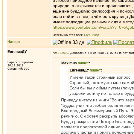
и любое природное явление, но как абс
природе, а открываются и проявляются, 
ещё вне буддизма: философия и психоло
если пойти за тем, в чём есть крупица 
имеет подходящие разным людям методы 
https://www.youtube.com/watch?v=0FxQ5
Ответы на этот пост:
ЕвгенияДУ
Наверх
ЕвгенияДУ
№
582250
Добавлено: Пн 05 Июл 21, 02:51 (5 лет том
Зарегистрирован:
Maximus
пишет
:
30.12.2019
Суждений: 399
ЕвгенияДУ
пишет
:
У меня такой странный вопрос.
Странный, потомучто мне самой 
Если бы вы любым путем (почувс
увидели истину не только в буд
Приведу цитату из книги "Во что ве
"Будда учит, что любая религия явл
Благородный Восьмеричный Путь. Эт
религию. Он хотел раскрыть абсолю
Будда раскрыл эти Четыре Благоро
является прерогативой одних лишь б
достичь счастья и понять положение,