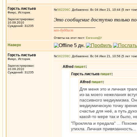
Горсть листьев
№
582206
Добавлено: Вс 04 Июл 21, 10:44 (5 лет том
Фикус, Историк
Это сообщение доступно только по
Зарегистрирован:
10.09.2010
_________________
Суждений: 31235
нео-буддист
Ответы на этот пост:
ЕвгенияДУ
Наверх
Горсть листьев
№
582208
Добавлено: Вс 04 Июл 21, 10:56 (5 лет том
Фикус, Историк
Зарегистрирован:
Alfred
пишет
:
10.09.2010
Суждений: 31235
Горсть листьев
пишет
:
Alfred
пишет
:
Для меня это и личная траг
из-за моего нежелания вступ
пассивного медиумизма. Он
медиумическую точку зрения
счастье для неё, а путь ду
какой-то мере так и было, н
"Прокляла и предала" ... Похож
утихла. Личная привязанность...