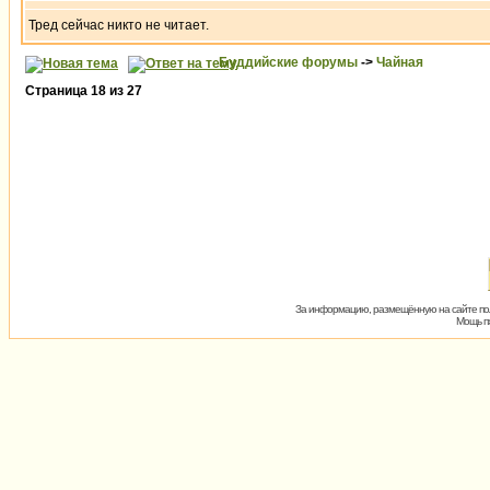
Тред сейчас никто не читает.
Буддийские форумы
->
Чайная
Страница
18
из
27
За информацию, размещённую на сайте пол
Мощь пх