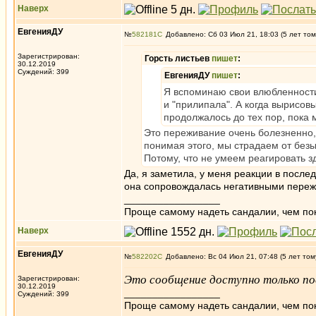
Наверх
ЕвгенияДУ
№
582181
Добавлено: Сб 03 Июл 21, 18:03 (5 лет том
Зарегистрирован:
Горсть листьев
пишет
:
30.12.2019
Суждений: 399
ЕвгенияДУ
пишет
:
Я вспоминаю свои влюбленности
и "прилипала". А когда вырисов
продолжалось до тех пор, пока 
Это переживание очень болезненно, 
понимая этого, мы страдаем от без
Потому, что не умеем реагировать з
Да, я заметила, у меня реакции в после
она сопровождалась негативными пере
_________________
Проще самому надеть сандалии, чем по
Наверх
ЕвгенияДУ
№
582202
Добавлено: Вс 04 Июл 21, 07:48 (5 лет том
Это сообщение доступно только по
Зарегистрирован:
30.12.2019
_________________
Суждений: 399
Проще самому надеть сандалии, чем по