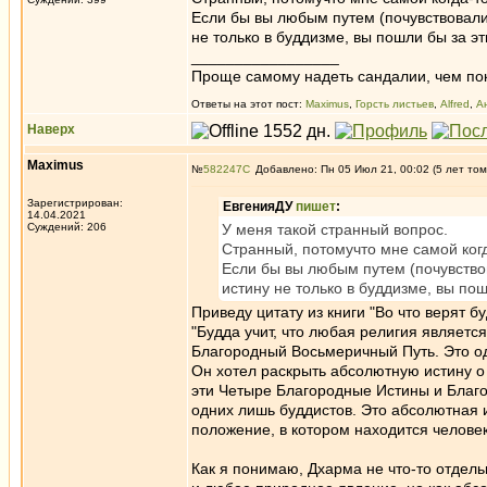
Если бы вы любым путем (почувствовали
не только в буддизме, вы пошли бы за э
_________________
Проще самому надеть сандалии, чем по
Ответы на этот пост:
Maximus
,
Горсть листьев
,
Alfred
,
А
Наверх
Maximus
№
582247
Добавлено: Пн 05 Июл 21, 00:02 (5 лет том
Зарегистрирован:
ЕвгенияДУ
пишет
:
14.04.2021
Суждений: 206
У меня такой странный вопрос.
Странный, потомучто мне самой когд
Если бы вы любым путем (почувство
истину не только в буддизме, вы по
Приведу цитату из книги "Во что верят 
"Будда учит, что любая религия являет
Благородный Восьмеричный Путь. Это од
Он хотел раскрыть абсолютную истину о
эти Четыре Благородные Истины и Благ
одних лишь буддистов. Это абсолютная и
положение, в котором находится человек
Как я понимаю, Дхарма не что-то отдель