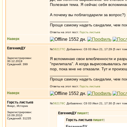
Полезная тема. Я сейчас себя вспоминаю
А почему вы поблагодарили за вопрос?)
_________________
Проще самому надеть сандалии, чем по
Ответы на этот пост:
Горсть листьев
Наверх
ЕвгенияДУ
№
582177
Добавлено: Сб 03 Июл 21, 17:29 (5 лет том
Зарегистрирован:
Я вспоминаю свои влюбленности и разры
30.12.2019
"прилипала". А когда вырисовывалась ли
Суждений: 399
пор, пока мне не отказали. Тут и произ
_________________
Проще самому надеть сандалии, чем по
Ответы на этот пост:
Горсть листьев
Наверх
Горсть листьев
№
582178
Добавлено: Сб 03 Июл 21, 17:30 (5 лет том
Фикус, Историк
Зарегистрирован:
ЕвгенияДУ
пишет
:
10.09.2010
Суждений: 31235
Горсть листьев
пишет
:
ЕвгенияДУ