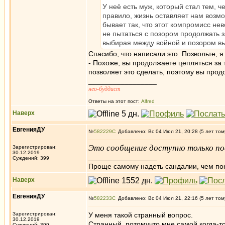
У неё есть муж, который стал тем, ч
правило, жизнь оставляет нам возм
бывает так, что этот компромисс нев
не пытаться с позором продолжать з
выбирая между войной и позором выб
Спасибо, что написали это. Позвольте, я
- Похоже, вы продолжаете цепляться за 
позволяет это сделать, поэтому вы прод
_________________
нео-буддист
Ответы на этот пост:
Alfred
Наверх
ЕвгенияДУ
№
582229
Добавлено: Вс 04 Июл 21, 20:28 (5 лет том
Это сообщение доступно только по
Зарегистрирован:
30.12.2019
_________________
Суждений: 399
Проще самому надеть сандалии, чем по
Наверх
ЕвгенияДУ
№
582233
Добавлено: Вс 04 Июл 21, 22:16 (5 лет том
Зарегистрирован:
У меня такой странный вопрос.
30.12.2019
Странный, потомучто мне самой когда-то
Суждений: 399