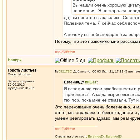
Вы нашли очень хорошую цитату
понимания. Я постарался перед
Да, вы понятно выразились. Со стат
Полезная тема. Я сейчас себя вспом
А почему вы поблагодарили за вопр
Потому, что это позволило мне рассказа
_________________
нео-буддист
Наверх
Горсть листьев
№
582179
Добавлено: Сб 03 Июл 21, 17:32 (5 лет том
Фикус, Историк
Зарегистрирован:
ЕвгенияДУ
пишет
:
10.09.2010
Суждений: 31235
Я вспоминаю свои влюбленности и р
"прилипала". А когда вырисовывалас
тех пор, пока мне не отказали. Тут 
Это переживание очень болезненно, и мя
этого, мы страдаем от безысходности и
умеем реагировать здраво, мы реагируе
_________________
нео-буддист
Ответы на этот пост:
ЕвгенияДУ
,
ЕвгенияДУ