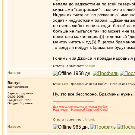
непала до раджастхана по всей северн
сильными "тантриками" ....конечно в лю
Индии их считают "по рождению" именно 
ходят к индуистским бабам.....Джайны ж
не очень любят, если заходит белый да 
больше не пытался так что может мне та
прям таки махаянщина))) отдельный "джи
мантру читать и т.д.))) В целом браманов
то вряд ли пойдут к браманам будут иска
_________________
Гонимый за Джонса и правды народныя 
Ответы на этот пост:
Android
Наверх
Вантус
№
561445
Добавлено: Вс 03 Янв 21, 11:05 (6 лет тому
заблокирован
Зарегистрирован:
Ну, это все бесспорно. Брахманы нужны 
09.09.2008
_________________
Суждений: 7953
Откуда: Воронеж
Два класса столкнулись в последнем бою;
Наш лозунг - Всемирный Советский Союз!
Ответы на этот пост:
Android
Наверх