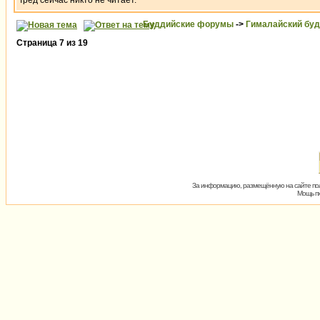
Тред сейчас никто не читает.
Буддийские форумы
->
Гималайский бу
Страница
7
из
19
За информацию, размещённую на сайте пол
Мощь пх