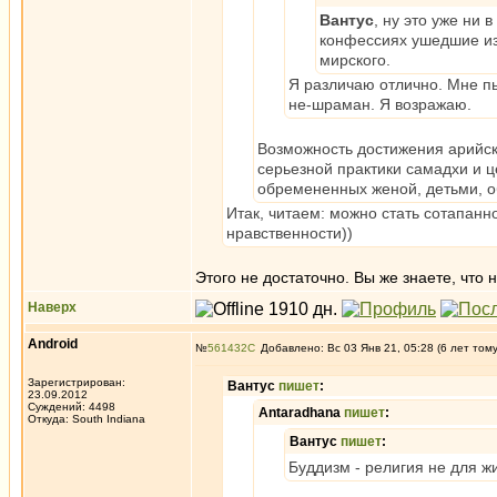
Вантус
, ну это уже ни 
конфессиях ушедшие из 
мирского.
Я различаю отлично. Мне пы
не-шраман. Я возражаю.
Возможность достижения арийски
серьезной практики самадхи и 
обремененных женой, детьми, об
Итак, читаем: можно стать сотапанн
нравственности))
Этого не достаточно. Вы же знаете, что
Наверх
Android
№
561432
Добавлено: Вс 03 Янв 21, 05:28 (6 лет том
Зарегистрирован:
Вантус
пишет
:
23.09.2012
Суждений: 4498
Antaradhana
пишет
:
Откуда: South Indiana
Вантус
пишет
:
Буддизм - религия не для жи