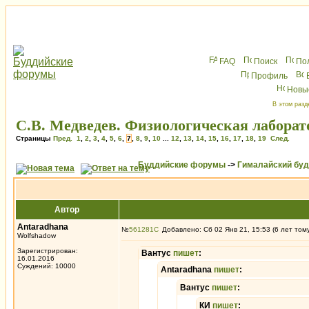
FAQ
Поиск
По
Профиль
Новы
В этом разд
С.В. Медведев. Физиологическая лаборат
Страницы
Пред.
1
,
2
,
3
,
4
,
5
,
6
,
7
,
8
,
9
,
10
...
12
,
13
,
14
,
15
,
16
,
17
,
18
,
19
След.
Буддийские форумы
->
Гималайский бу
Автор
Antaradhana
№
561281
Добавлено: Сб 02 Янв 21, 15:53 (6 лет том
Wolfshadow
Зарегистрирован:
Вантус
пишет
:
16.01.2016
Суждений: 10000
Antaradhana
пишет
:
Вантус
пишет
:
КИ
пишет
: