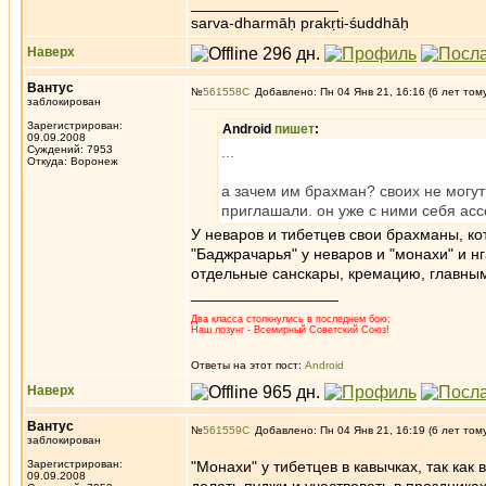
_________________
sarva-dharmāḥ prakṛti-śuddhāḥ
Наверх
Вантус
№
561558
Добавлено: Пн 04 Янв 21, 16:16 (6 лет том
заблокирован
Зарегистрирован:
Android
пишет
:
09.09.2008
Суждений: 7953
...
Откуда: Воронеж
а зачем им брахман? своих не могут
приглашали. он уже с ними себя асс
У неваров и тибетцев свои брахманы, ко
"Баджрачарья" у неваров и "монахи" и н
отдельные санскары, кремацию, главны
_________________
Два класса столкнулись в последнем бою;
Наш лозунг - Всемирный Советский Союз!
Ответы на этот пост:
Android
Наверх
Вантус
№
561559
Добавлено: Пн 04 Янв 21, 16:19 (6 лет том
заблокирован
Зарегистрирован:
"Монахи" у тибетцев в кавычках, так как
09.09.2008