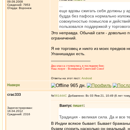
09.09.2008
Суждений: 7953
...
Откуда: Воронеж
еще вдовы сжигать себя должны у а
будда без пафоса нормально изложи
совокупностью помыслов и действий.
пользовался поддержкой у торгового
Это неправда. Обычай сати - довольно 
ограничений.
Я не торговец и никто из моих предков н
Упанишадах есть.
_________________
Два класса столкнулись в последнем бою;
Наш лозунг - Всемирный Советский Союз!
Ответы на этот пост:
Android
Наверх
crac333
№
561444
Добавлено: Вс 03 Янв 21, 10:49 (6 лет том
Вантус
пишет
:
Зарегистрирован:
16.04.2012
Суждений: 2316
Традиция - великая сила. Да и все 
В Индии всякое бывает. Бывает браманы 
будем спорить насколько он реальный, н