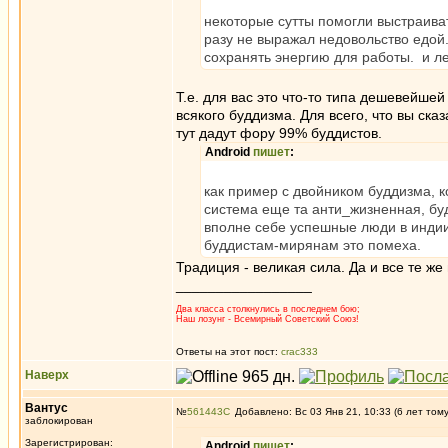
некоторые сутты помогли выстраивать
разу не выражал недовольство едой.
сохранять энергию для работы. и ле
Т.е. для вас это что-то типа дешевейшей
всякого буддизма. Для всего, что вы ск
тут дадут фору 99% буддистов.
Android
пишет
:
как пример с двойником буддизма, ко
система еще та анти_жизненная, бу
вполне себе успешные люди в индии
буддистам-мирянам это помеха.
Традиция - великая сила. Да и все те ж
_________________
Два класса столкнулись в последнем бою;
Наш лозунг - Всемирный Советский Союз!
Ответы на этот пост:
crac333
Наверх
Вантус
№
561443
Добавлено: Вс 03 Янв 21, 10:33 (6 лет том
заблокирован
Зарегистрирован:
Android
пишет
: