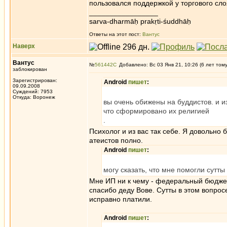
пользовался поддержкой у торгового сло
_________________
sarva-dharmāḥ prakṛti-śuddhāḥ
Ответы на этот пост:
Вантус
Наверх
Вантус
№
561442
Добавлено: Вс 03 Янв 21, 10:26 (6 лет том
заблокирован
Зарегистрирован:
Android
пишет
:
09.09.2008
Суждений: 7953
Откуда: Воронеж
вы очень обижены на буддистов. и и
что сформировано их религией
.
Психолог и из вас так себе. Я довольно
атеистов полно.
Android
пишет
:
могу сказать, что мне помогли сутт
Мне ИП ни к чему - федеральный бюджет
спасибо деду Вове. Сутты в этом вопрос
исправно платили.
Android
пишет
: