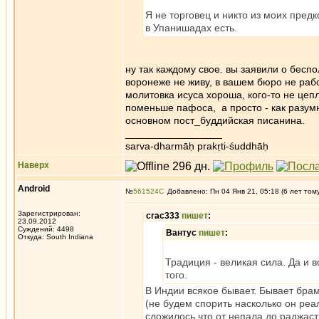
Я не торговец и никто из моих предк
в Упанишадах есть.
ну так каждому свое. вы заявили о беспо
воронеже не живу, в вашем бюро не рабо
молитовка исуса хороша, кого-то не цеп
поменьше пафоса, а просто - как разумн
основном пост_буддийская писанина.
_________________
sarva-dharmāḥ prakṛti-śuddhāḥ
Наверх
Android
№
561524
Добавлено: Пн 04 Янв 21, 05:18 (6 лет том
Зарегистрирован:
crac333
пишет
:
23.09.2012
Суждений: 4498
Вантус
пишет
:
Откуда: South Indiana
Традиция - великая сила. Да и 
того.
В Индии всякое бывает. Бывает брам
(не будем спорить насколько он реа
сложилось что от непала до раджас