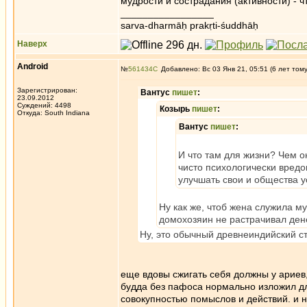
мудрости и сострадания (активности) - ч
_________________
sarva-dharmāḥ prakṛti-śuddhāḥ
Наверх
Android
№
561434
Добавлено: Вс 03 Янв 21, 05:51 (6 лет том
Зарегистрирован:
Вантус
пишет
:
23.09.2012
Суждений: 4498
Козырь
пишет
:
Откуда: South Indiana
Вантус
пишет
:
И что там для жизни? Чем о
чисто психологически вред
улучшать свои и общества у
Ну как же, чтоб жена служила му
домохозяин не растрачивал дене
Ну, это обычный древнеиндийский ст
еще вдовы сжигать себя должны у ариев
будда без пафоса нормально изложил дл
совокупностью помыслов и действий. и н