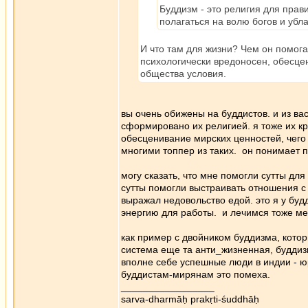
Буддизм - это религия для пра
полагаться на волю богов и убл
И что там для жизни? Чем он помогае
психологически вредоносен, обесце
общества условия.
вы очень обижены на буддистов. и из ва
сформировано их религией. я тоже их к
обесценивание мирских ценностей, чего
многими топпер из таких. он понимает 
могу сказать, что мне помогли сутты дл
сутты помогли выстраивать отношения с су
выражал недовольство едой. это я у бу
энергию для работы. и лечимся тоже мед
как пример с двойником буддизма, которы
система еще та анти_жизненная, буддиз
вполне себе успешные люди в индии - ю
буддистам-мирянам это помеха.
_________________
sarva-dharmāḥ prakṛti-śuddhāḥ