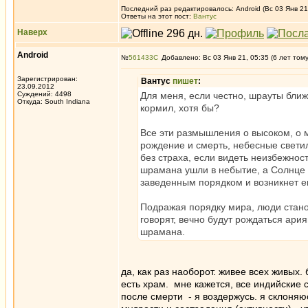
Последний раз редактировалось: Android (Вс 03 Янв 21,
Ответы на этот пост:
Вантус
Наверх
Android
№
561433
Добавлено: Вс 03 Янв 21, 05:35 (6 лет том
Зарегистрирован:
Вантус
пишет
:
23.09.2012
Суждений: 4498
Для меня, если честно, шрауты ближ
Откуда: South Indiana
кормил, хотя бы?
Все эти размышления о высоком, о м
рождение и смерть, небесные светил
без страха, если видеть неизбежность
шрамана ушли в небытие, а Солнце 
заведенным порядком и возникнет ещ
Подражая порядку мира, люди стано
говорят, вечно будут рождаться ар
шрамана.
да, как раз наоборот. живее всех живых.
есть храм. мне кажется, все индийские 
после смерти - я воздержусь. я склоняю