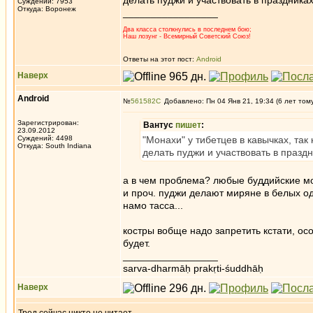
делать пуджи и участвовать в праздниках
Суждений: 7953
Откуда: Воронеж
_________________
Два класса столкнулись в последнем бою;
Наш лозунг - Всемирный Советский Союз!
Ответы на этот пост:
Android
Наверх
Android
№
561582
Добавлено: Пн 04 Янв 21, 19:34 (6 лет том
Зарегистрирован:
Вантус
пишет
:
23.09.2012
Суждений: 4498
"Монахи" у тибетцев в кавычках, так
Откуда: South Indiana
делать пуджи и участвовать в праздн
а в чем проблема? любые буддийские мон
и проч. пуджи делают миряне в белых о
намо тасса...
костры вобще надо запретить кстати, осо
будет.
_________________
sarva-dharmāḥ prakṛti-śuddhāḥ
Наверх