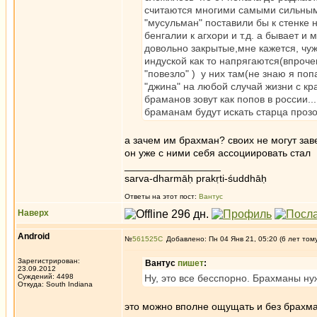
считаются многими самыми сильными
"мусульман" поставили бы к стенке 
бенгалии к агхори и т.д. а бывает и
довольно закрытые,мне кажется, чуж
индуской как то напрягаются(впроче
"повезло" ) у них там(не знаю я п
"джина" на любой случай жизни с кра
браманов зовут как попов в россии..
браманам будут искать старца прозо
а зачем им брахман? своих не могут зав
он уже с ними себя ассоциировать стал
_________________
sarva-dharmāḥ prakṛti-śuddhāḥ
Ответы на этот пост:
Вантус
Наверх
Android
№
561525
Добавлено: Пн 04 Янв 21, 05:20 (6 лет том
Зарегистрирован:
Вантус
пишет
:
23.09.2012
Суждений: 4498
Ну, это все бесспорно. Брахманы ну
Откуда: South Indiana
это можно вполне ощущать и без брахма