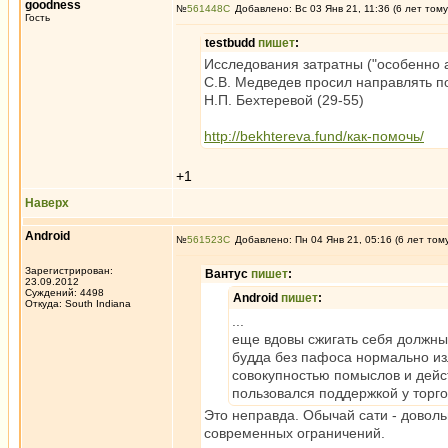
goodness
№
561448
Добавлено: Вс 03 Янв 21, 11:36 (6 лет тому
Гость
testbudd
пишет
:
Исследования затратны ("особенно 
С.В. Медведев просил направлять п
Н.П. Бехтеревой (29-55)
http://bekhtereva.fund/как-помочь/
+1
Наверх
Android
№
561523
Добавлено: Пн 04 Янв 21, 05:16 (6 лет том
Зарегистрирован:
Вантус
пишет
:
23.09.2012
Суждений: 4498
Android
пишет
:
Откуда: South Indiana
...
еще вдовы сжигать себя должны
будда без пафоса нормально из
совокупностью помыслов и дейст
пользовался поддержкой у торго
Это неправда. Обычай сати - довол
современных ограничений.