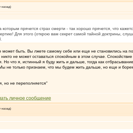
у назад)
а которым прячется страх смерти - так хорошо прячется, что кажется
смертию! Для этого (открою вам секрет самой тайной доктрины, слу
й
.
 не может быть. Вы лжете самому себе или еще не становились на п
икто не может оставаться спокойным в этом случае. Спокойствие да
я. Но что я, истинный я буду жить и дальше, тогда как отбрасыван
 Мы не только признаем, что мы будем жить дальше, но еще и боре
я, но не переполняется"
у назад)