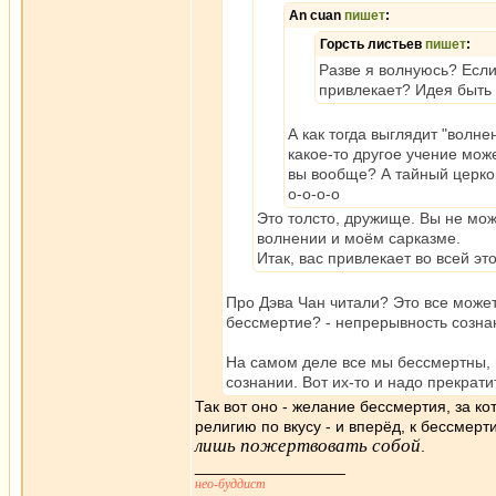
An cuan
пишет
:
Горсть листьев
пишет
:
Разве я волнуюсь? Если 
привлекает? Идея быть
А как тогда выглядит "волне
какое-то другое учение мож
вы вообще? А тайный церков
о-о-о-о
Это толсто, дружище. Вы не мож
волнении и моём сарказме.
Итак, вас привлекает во всей 
Про Дэва Чан читали? Это все может
бессмертие? - непрерывность созна
На самом деле все мы бессмертны, 
сознании. Вот их-то и надо прекрати
Так вот оно - желание бессмертия, за ко
религию по вкусу - и вперёд, к бессмер
лишь пожертвовать собой
.
_________________
нео-буддист