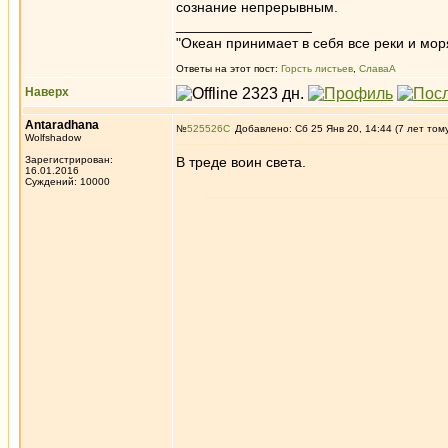
сознание непрерывным.
_________________
"Океан принимает в себя все реки и мор
Ответы на этот пост:
Горсть листьев
,
СлаваА
Наверх
Antaradhana
№
525526
Добавлено: Сб 25 Янв 20, 14:44 (7 лет том
Wolfshadow
Зарегистрирован:
В треде воин света.
16.01.2016
Суждений: 10000