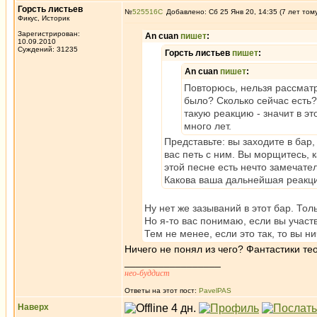
Горсть листьев
№
525516
Добавлено: Сб 25 Янв 20, 14:35 (7 лет том
Фикус, Историк
Зарегистрирован:
An cuan
пишет
:
10.09.2010
Суждений: 31235
Горсть листьев
пишет
:
An cuan
пишет
:
Повторюсь, нельзя рассматр
было? Сколько сейчас есть?
такую реакцию - значит в эт
много лет.
Представьте: вы заходите в бар
вас петь с ним. Вы морщитесь, к
этой песне есть нечто замечате
Какова ваша дальнейшая реакц
Ну нет же зазываний в этот бар. Тол
Но я-то вас понимаю, если вы участ
Тем не менее, если это так, то вы ни
Ничего не понял из чего? Фантастики т
_________________
нео-буддист
Ответы на этот пост:
PavelPAS
Наверх