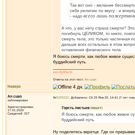
Так вот оно - желание бессмерти
себе религию по вкусу - и впер
всего лишь пожертвов
- надо
А что, у вас нету страха смерти? Э
погибнуть ЦЕЛИКОМ, то никто, повтоя
смерть тела, это только частичная п
дальше всех остальных в этом вопро
оставления физического тела.
Я боюсь смерти, как любое живое сущест
буддийский путь.
_________________
нео-буддист
Ответы на этот пост:
An cuan
Наверх
An cuan
№
525522
Добавлено: Сб 25 Янв 20, 14:41 (7 лет том
заблокирован
Зарегистрирован:
Горсть листьев
пишет
:
17.01.2020
Суждений: 327
Я боюсь смерти, как любое живое су
буддийский путь.
Ну поделитесь вкратце. Где он прерывае