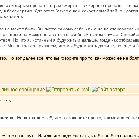
я, за которым прячется страх смерти - так хорошо прячется, что каж
ёд, к бессмертию! Для этого (открою вам секрет самой тайной докт
ать собой
.
того не может быть. Вы лжете самому себе или еще не становились 
рю никто не может оставаться спокойным в этом случае. Спокойстви
отеря. Но что я, истинный я буду жить и дальше, тогда как отбрас
се. Мы не только признаем, что мы будем жить дальше, но еще и 
во. Но вот далее всё, что вы говорите про то, как можно её не б
у назад)
щество. Но вот далее всё, что вы говорите про то, как можно её 
тся этот ваш путь. Или же что надо сделать, чтобы он был полнос