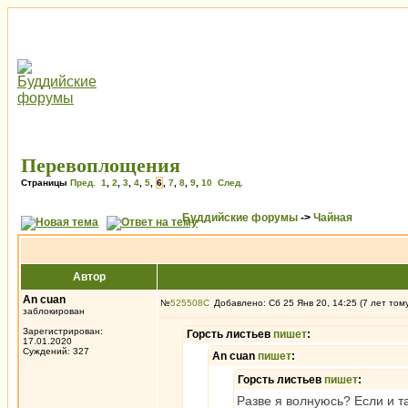
Перевоплощения
Страницы
Пред.
1
,
2
,
3
,
4
,
5
,
6
,
7
,
8
,
9
,
10
След.
Буддийские форумы
->
Чайная
Автор
An cuan
№
525508
Добавлено: Сб 25 Янв 20, 14:25 (7 лет том
заблокирован
Зарегистрирован:
Горсть листьев
пишет
:
17.01.2020
Суждений: 327
An cuan
пишет
:
Горсть листьев
пишет
:
Разве я волнуюсь? Если и та