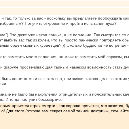
и так, то только за вас - поскольку вы предлагаете пообсуждать ка
 избранным? Получить откровение и пройти испытания духа?
ние") Это даже уже некая паника, а не волнение. Так смотрится со 
ет выбить вас так из колеи, что вы просто панически повторяете 
ный орден скрытых кураевцев? )) Сколько буддистов не встречал -
ете заметить моего волнения, но можете заметить мой сарказм, вы
этой фабуле просвечивающая тайным намёком возможность стать д
 быть достигаемо и сознательно, при жизни. какова цель всех этих
ния.
иначе не было бы накопления отрицательных и положительных качес
ть. И тогда наступит бессмертие.
торым прячется страх смерти - так хорошо прячется, что кажется, бу
тию! Для этого (открою вам секрет самой тайной доктрины, слушайт