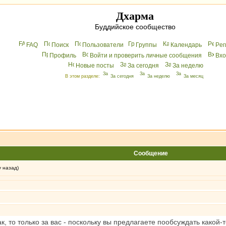
Дхарма
Буддийское сообщество
FAQ
Поиск
Пользователи
Группы
Календарь
Peг
Профиль
Войти и проверить личные сообщения
Вхo
Новые посты
За сегодня
За неделю
В этом разделе:
За сегодня
За неделю
За месяц
Сообщение
у назад)
к, то только за вас - поскольку вы предлагаете пообсуждать какой-