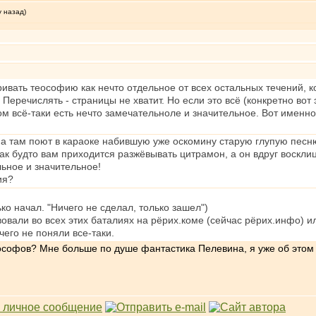
у назад)
ивать теософию как нечто отдельное от всех остальных течений, ко
 Перечислять - страницы не хватит. Но если это всё (конкретно во
ом всё-таки есть нечто замечательноле и значительное. Вот именно
, а там поют в караоке набившую уже оскомину старую глупую песн
ак будто вам приходится разжёвывать цитрамон, а он вдруг восклица
льное и значительное!
ия?
ько начал. "Ничего не сделал, только зашел")
вовали во всех этих баталиях на рёрих.коме (сейчас рёрих.инфо) и
чего не поняли все-таки.
еософов? Мне больше по душе фантастика Пелевина, я уже об этом 