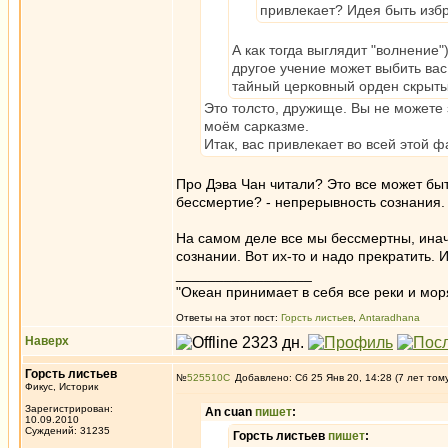
привлекает? Идея быть изб
А как тогда выглядит "волнение"
другое учение может выбить вас
тайный церковный орден скрытых
Это толсто, дружище. Вы не можете 
моём сарказме.
Итак, вас привлекает во всей этой
Про Дэва Чан читали? Это все может быт
бессмертие? - непрерывность сознания.
На самом деле все мы бессмертны, инач
сознании. Вот их-то и надо прекратить. 
_________________
"Океан принимает в себя все реки и мор
Ответы на этот пост:
Горсть листьев
,
Antaradhana
Наверх
Горсть листьев
№
525510
Добавлено: Сб 25 Янв 20, 14:28 (7 лет том
Фикус, Историк
Зарегистрирован:
An cuan
пишет
:
10.09.2010
Суждений: 31235
Горсть листьев
пишет
: