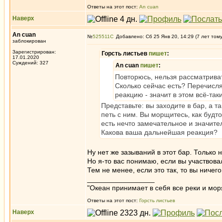
Ответы на этот пост:
An cuan
Наверх
An cuan
№
525511
Добавлено: Сб 25 Янв 20, 14:29 (7 лет том
заблокирован
Зарегистрирован:
Горсть листьев
пишет
:
17.01.2020
Суждений: 327
An cuan
пишет
:
Повторюсь, нельзя рассматриват
Сколько сейчас есть? Перечислят
реакцию - значит в этом всё-так
Представьте: вы заходите в бар, а 
петь с ним. Вы морщитесь, как будто
есть нечто замечательное и значите
Какова ваша дальнейшая реакция?
Ну нет же зазываний в этот бар. Только 
Но я-то вас понимаю, если вы участвова
Тем не менее, если это так, то вы ничего
_________________
"Океан принимает в себя все реки и мор
Ответы на этот пост:
Горсть листьев
Наверх