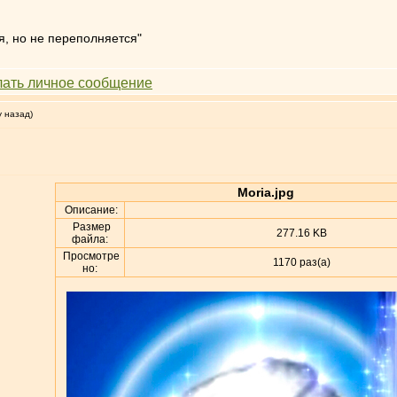
я, но не переполняется"
у назад)
Moria.jpg
Описание:
Размер
277.16 KB
файла:
Просмотре
1170 раз(а)
но: