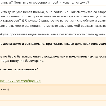
ранным? Получить откровение и пройти испытания духа?
) Это даже уже некая паника, а не волнение. Так смотрится со стор
 так из колеи, что вы просто панически повторяете обычные церко
 кураевцев? )) Сколько буддистов не встречал - спокойные и урав
заметить моего волнения, но можете заметить мой сарказм, вызыва
 фабуле просвечивающая тайным намёком возможность стать духов
ь достигаемо и сознательно, при жизни. какова цель всех этих уси
е не было бы накопления отрицательных и положительных качеств 
И тогда наступит бессмертие.
я, но не переполняется"
у назад)