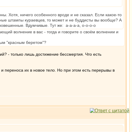
оны. Хотя, ничего особенного вроде и не сказал. Если какое-то
вные штампы кураевцев, то может и не буддисты вы вообще? А
новешенные. Вдумчивые. Тут же: а-а-а-а, о-о-о-о
ющий волнение в вас - тогда и говорите о своём волнении и
ным "красным беретом"?
лий? - только лишь достижение бессмертия. Что есть
и переноса их в новое тело. Но при этом есть перерывы в