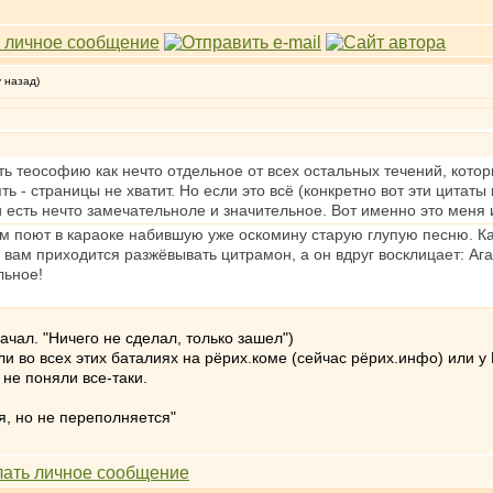
у назад)
ь теософию как нечто отдельное от всех остальных течений, которы
ь - страницы не хватит. Но если это всё (конкретно вот эти цитат
и есть нечто замечательноле и значительное. Вот именно это меня 
там поют в караоке набившую уже оскомину старую глупую песню. Ка
 вам приходится разжёвывать цитрамон, а он вдруг восклицает: Ага!
льное!
начал. "Ничего не сделал, только зашел")
ли во всех этих баталиях на рёрих.коме (сейчас рёрих.инфо) или у
 не поняли все-таки.
я, но не переполняется"