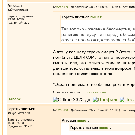
An cuan
№
525517
Добавлено: Сб 25 Янв 20, 14:35 (7 лет том
заблокирован
Зарегистрирован:
Горсть листьев
пишет
:
17.01.2020
Суждений: 327
Так вот оно - желание бессмертия, з
религию по вкусу - и вперёд, к бес
всего лишь пожертвовать собо
А что, у вас нету страха смерти? Этого
погибнуть ЦЕЛИКОМ, то никто, повтоярю н
смерть тела, это только частичная потер
дальше всех остальных в этом вопросе.
оставления физического тела.
_________________
"Океан принимает в себя все реки и мор
Ответы на этот пост:
Горсть листьев
Наверх
Горсть листьев
№
525519
Добавлено: Сб 25 Янв 20, 14:38 (7 лет том
Фикус, Историк
Зарегистрирован:
An cuan
пишет
:
10.09.2010
Суждений: 31235
Горсть листьев
пишет
: