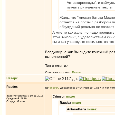
Антистарцевады", и займусь
изучать ритуальные тексты,
Жаль, что "миссия батьки Махно
остается на посты с разбором п
обсуждений реально не хватает.
А мне то как жаль, но надо проявить
этой "миссии", с удовольствием ски
вы и так участвуете посильно, за что
Владимир, а как Вы видите конечный рез
выполненной?
_________________
Так я слышал
Ответы на этот пост:
Raudex
Наверх
Raudex
№
486395
Добавлено: Вт 04 Июн 19, 17:57 (7 лет том
Зарегистрирован: 16.11.2013
Crimson
пишет
:
Суждений: 5829
Откуда: Москва
Raudex
пишет
:
Antaradhana
пишет
: