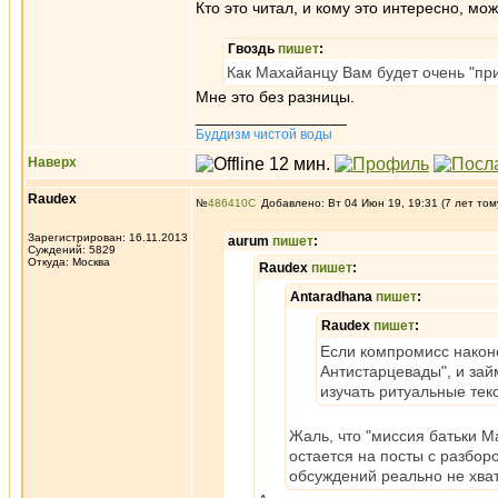
Кто это читал, и кому это интересно, мож
Гвоздь
пишет
:
Как Махайанцу Вам будет очень "при
Мне это без разницы.
_________________
Буддизм чистой воды
Наверх
Raudex
№
486410
Добавлено: Вт 04 Июн 19, 19:31 (7 лет том
Зарегистрирован: 16.11.2013
aurum
пишет
:
Суждений: 5829
Откуда: Москва
Raudex
пишет
:
Antaradhana
пишет
:
Raudex
пишет
:
Если компромисс наконе
Антистарцевады", и зай
изучать ритуальные тек
Жаль, что "миссия батьки М
остается на посты с разбор
обсуждений реально не хват