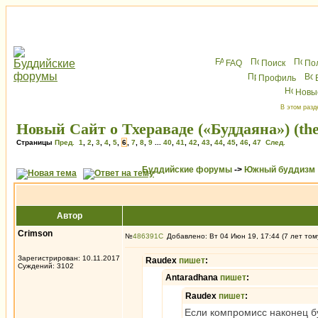
FAQ
Поиск
По
Профиль
Новы
В этом разд
Новый Сайт о Тхераваде («Буддаяна») (the
Страницы
Пред.
1
,
2
,
3
,
4
,
5
,
6
,
7
,
8
,
9
...
40
,
41
,
42
,
43
,
44
,
45
,
46
,
47
След.
Буддийские форумы
->
Южный буддизм
Автор
Crimson
№
486391
Добавлено: Вт 04 Июн 19, 17:44 (7 лет том
Зарегистрирован: 10.11.2017
Raudex
пишет
:
Суждений: 3102
Antaradhana
пишет
:
Raudex
пишет
:
Если компромисс наконец бу