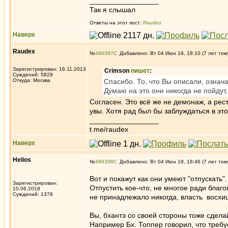
_________________
Так я слышал
Ответы на этот пост:
Raudex
Наверх
Raudex
№
486397
Добавлено: Вт 04 Июн 19, 18:10 (7 лет том
Зарегистрирован: 16.11.2013
Crimson
пишет
:
Суждений: 5829
Откуда: Москва
Спасибо. То, что Вы описали, означ
Думаю на это они никогда не пойдут,
Согласен. Это всё же не демонаж, а рес
увы. Хотя рад был бы заблуждаться в это
_________________
t.me/raudex
Наверх
Helios
№
486398
Добавлено: Вт 04 Июн 19, 18:46 (7 лет том
Вот и покажут как они умеют "отпускать"
Зарегистрирован:
Отпустить кое-что, не многое ради благо
10.06.2018
Суждений: 1378
не принадлежало никогда, власть восхи
Вы, бхантэ со своей стороны тоже сделай
Например Бх. Топпер говорил, что требуе