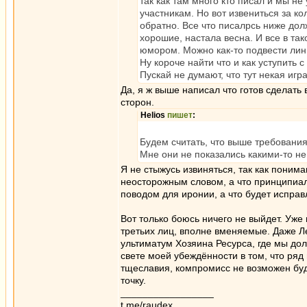
так как там много кто писал и мы н
участникам. Но вот извениться за ко
обратно. Все что писалрсь ниже до
хорошие, настала весна. И все в та
юмором. Можно как-то подвести лин
Ну короче найти что и как уступить
Пускай не думают, что тут некая игр
Да, я ж выше написал что готов сделать
сторон.
Helios
пишет
:
Будем считать, что выше требовани
Мне они не показались какими-то 
Я не стыжусь извиняться, так как поним
неосторожным словом, а что принципиаль
поводом для иронии, а что будет испра
Вот только боюсь ничего не выйдет. Уж
третьих лиц, вполне вменяемые. Даже Ле
ультиматум Хозяина Ресурса, где мы долж
свете моей убеждённости в том, что ря
тщеславия, компромисс не возможен буде
точку.
_________________
t.me/raudex