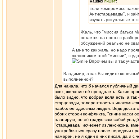
Raudex
пишет
:
Если компромисс наконе
Антистарцевады", и зай
изучать ритуальные тек
Жаль, что "миссия батьки М
остается на посты с разбор
обсуждений реально не хват
А мне то как жаль, но надо проя
заложником этой "миссии", с уд
Впрочем вы и так участв
Владимир, а как Вы видите конечный
выполненной?
Для начала, что б начался публичный ди
всех, желание её преодолеть. Какие прои
было видно, что добрая воля есть, а так 
старцевады, толерантность к инакомысли
наиболее одиозных людей. Ведь достаточ
обоих сторон конфликта, "синие каски оон
планирую, но её градус сам собой упадё
"старцевада" исчезнет из лексикона, вм
употребляться сразу после передачи пра
намерен, не я один в них писал, да и с ч