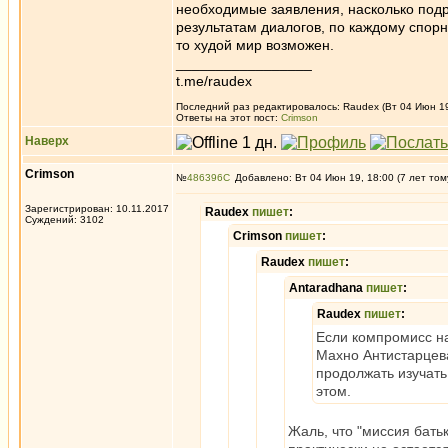
необходимые заявления, насколько подр
результатам диалогов, по каждому спорно
то худой мир возможен.
_________________
t.me/raudex
Последний раз редактировалось: Raudex (Вт 04 Июн 19,
Ответы на этот пост:
Crimson
Наверх
Crimson
№
486396
Добавлено: Вт 04 Июн 19, 18:00 (7 лет том
Зарегистрирован: 10.11.2017
Raudex
пишет
:
Суждений: 3102
Crimson
пишет
:
Raudex
пишет
:
Antaradhana
пишет
:
Raudex
пишет
:
Если компромисс на
Махно Антистарцева
продолжать изучать
этом.
Жаль, что "миссия бать