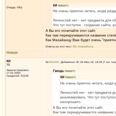
КИ
пишет
:
Откуда: Vйry
Не очень приятно читать, когда разд
Личностей нет - нет предмета для о
Что тут поступок - создание сайта, 
А Вы его почитайте этот сайт.
Как там перекручиваются название статей
Как Махайанцу Вам будет очень "приятно
Ответы на этот пост:
КИ
,
Antaradhana
Наверх
КИ
№
486409
Добавлено: Вт 04 Июн 19, 19:28 (7 лет том
3Д
Зарегистрирован:
Гвоздь
пишет
:
17.02.2005
Суждений: 52228
КИ
пишет
:
Не очень приятно читать, когда 
Личностей нет - нет предмета д
анализировать. Что тут поступок
нехорошего.
А Вы его почитайте этот сайт.
Как там перекручиваются название ст