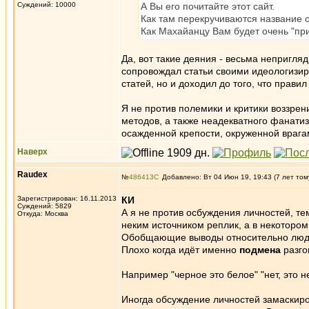
Суждений: 10000
А Вы его почитайте этот сайт.
Как там перекручиваются название ст
Как Махайанцу Вам будет очень "при
Да, вот такие деяния - весьма непригляд
сопровождал статьи своими идеологизи
статей, но и доходил до того, что правил
Я не против полемики и критики воззрен
методов, а также неадекватного фанатиз
осажденной крепости, окруженной врагам
Наверх
Raudex
№
486413
Добавлено: Вт 04 Июн 19, 19:43 (7 лет том
Зарегистрирован: 16.11.2013
КИ
Суждений: 5829
А я не против осбуждения личностей, тем
Откуда: Москва
неким источником реплик, а в некотором
Обобщающие выводы относительно людей,
Плохо когда идёт именно
подмена
разго
Например "черное это белое" "нет, это не
Иногда обсуждение личностей замаскиров