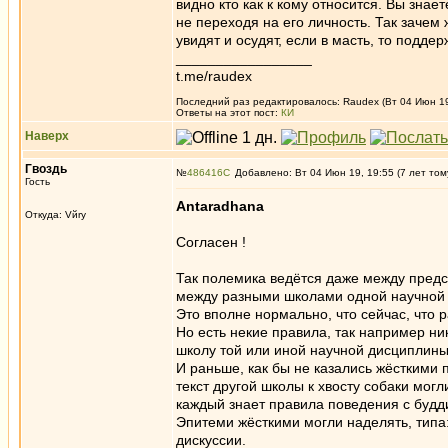
видно кто как к кому относится. Вы знае
не переходя на его личность. Так зачем 
увидят и осудят, если в масть, то поддер
_________________
t.me/raudex
Последний раз редактировалось: Raudex (Вт 04 Июн 19,
Ответы на этот пост:
КИ
Наверх
Гвоздь
№
486416
Добавлено: Вт 04 Июн 19, 19:55 (7 лет том
Гость
Antaradhana
Откуда: Vйry
Согласен !
Так полемика ведётся даже между пред
между разными школами одной научной
Это вполне нормально, что сейчас, что 
Но есть некие правила, так например н
школу той или иной научной дисциплины 
И раньше, как бы не казались жёсткими 
текст другой школы к хвосту собаки могл
каждый знает правила поведения с будд
Эпитеми жёсткими могли наделять, типа: 
дискуссии.