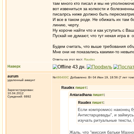
там много кто писал и мы не уполномоче
вот извениться за колкости и болезненны
писалрсь ниже должно быть пересматрив
И все в таком роде. Не обижать их там 
линию, черту.
Ну короче найти что и как уступить с В
Пускай не думают, что тут некая игра в 
Будем считать, что выше требования об
Мне они не показались какими-то невы
Ответы на этот пост:
Raudex
Наверх
aurum
№
486400
Добавлено: Вт 04 Июн 19, 18:56 (7 лет том
удаленный аккаунт
Raudex
пишет
:
Зарегистрирован:
10.04.2012
Antaradhana
пишет
:
Суждений: 6892
Raudex
пишет
:
Если компромисс наконец бу
Антистарцевады", и займусь
изучать ритуальные тексты,
Жаль, что "миссия батьки Махно