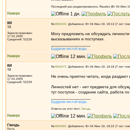
Последний раз редактировалось: Raudex (Вт 04 Июн 19,
Наверх
КИ
№
486403
Добавлено: Вт 04 Июн 19, 19:13 (7 лет том
3Д
Зарегистрирован:
Могу предложить не обсуждать личности 
17.02.2005
высказываниях и поступках.
Суждений: 52228
_________________
Буддизм чистой воды
Наверх
КИ
№
486407
Добавлено: Вт 04 Июн 19, 19:18 (7 лет том
3Д
Зарегистрирован:
Не очень приятно читать, когда раздают 
17.02.2005
Суждений: 52228
Личностей нет - нет предмета для обсуж
тут поступок - создание сайта, работа п
_________________
Буддизм чистой воды
Ответы на этот пост:
Гвоздь
Наверх
Гвоздь
№
486408
Добавлено: Вт 04 Июн 19, 19:22 (7 лет том
Гость