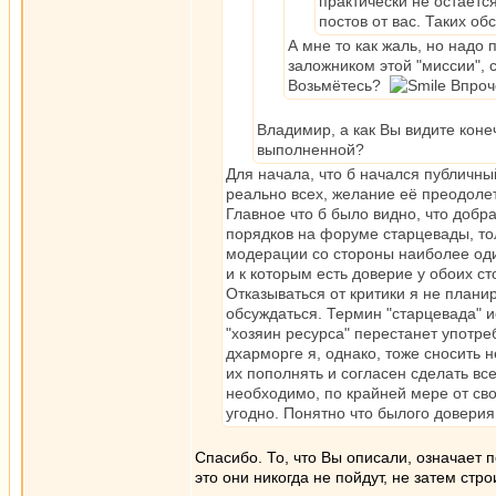
практически не остаетс
постов от вас. Таких об
А мне то как жаль, но надо 
заложником этой "миссии", с
Возьмётесь?
Впроче
Владимир, а как Вы видите коне
выполненной?
Для начала, что б начался публичны
реально всех, желание её преодолет
Главное что б было видно, что добрая
порядков на форуме старцевады, тол
модерации со стороны наиболее оди
и к которым есть доверие у обоих сто
Отказываться от критики я не плани
обсуждаться. Термин "старцевада" и
"хозяин ресурса" перестанет употре
дхарморге я, однако, тоже сносить не
их пополнять и согласен сделать вс
необходимо, по крайней мере от сво
угодно. Понятно что былого доверия 
Спасибо. То, что Вы описали, означает 
это они никогда не пойдут, не затем стро