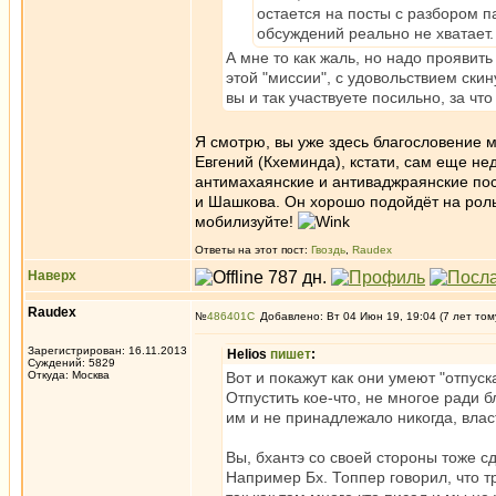
остается на посты с разбором п
обсуждений реально не хватает.
А мне то как жаль, но надо проявить
этой "миссии", с удовольствием ски
вы и так участвуете посильно, за что
Я смотрю, вы уже здесь благословение 
Евгений (Кхеминда), кстати, сам еще нед
антимахаянские и антиваджраянские пос
и Шашкова. Он хорошо подойдёт на роль
мобилизуйте!
Ответы на этот пост:
Гвоздь
,
Raudex
Наверх
Raudex
№
486401
Добавлено: Вт 04 Июн 19, 19:04 (7 лет том
Зарегистрирован: 16.11.2013
Helios
пишет
:
Суждений: 5829
Откуда: Москва
Вот и покажут как они умеют "отпуск
Отпустить кое-что, не многое ради б
им и не принадлежало никогда, влас
Вы, бхантэ со своей стороны тоже сд
Например Бх. Топпер говорил, что тр