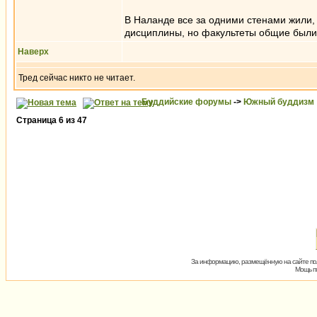
В Наланде все за одними стенами жили,
дисциплины, но факультеты общие были, 
Наверх
Тред сейчас никто не читает.
Буддийские форумы
->
Южный буддизм
Страница
6
из
47
За информацию, размещённую на сайте пол
Мощь пх