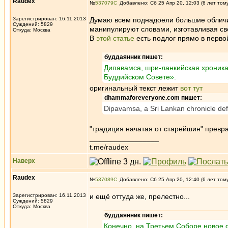
Raudex
№
537079
Добавлено: Сб 25 Апр 20, 12:03 (6 лет том
Зарегистрирован: 16.11.2013
Думаю всем поднадоели большие обличи
Суждений: 5829
манипулируют словами, изготавливая св
Откуда: Москва
В
этой статье
есть подлог прямо в перво
буддаянник пишет:
Дипавамса, шри-ланкийская хроника
Буддийском Совете».
оригинальный текст лежит
вот тут
dhammaforeveryone.com пишет:
Dipavamsa, a Sri Lankan chronicle de
"традиция начатая от старейшин" превр
_________________
t.me/raudex
Наверх
Raudex
№
537089
Добавлено: Сб 25 Апр 20, 12:40 (6 лет том
Зарегистрирован: 16.11.2013
и ещё оттуда же, прелестно...
Суждений: 5829
Откуда: Москва
буддаянник пишет:
Конечно, на Третьем Соборе новое