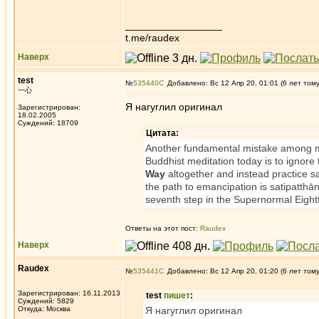
_________________
t.me/raudex
Наверх
test
№
535440
Добавлено: Вс 12 Апр 20, 01:01 (6 лет том
一心
Я нагуглил оригинал
Зарегистрирован:
18.02.2005
Суждений: 18709
Цитата:
Another fundamental mistake among 
Buddhist meditation today is to ignore
Way
altogether and instead practice sa
the path to emancipation is satipatthān
seventh step in the Supernormal Eight
Ответы на этот пост:
Raudex
Наверх
Raudex
№
535441
Добавлено: Вс 12 Апр 20, 01:20 (6 лет том
Зарегистрирован: 16.11.2013
test
пишет
:
Суждений: 5829
Откуда: Москва
Я нагуглил оригинал