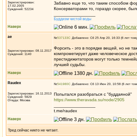
Зарегистрирован:
Забавно еще то, что таким способом фо
17.02.2005
Консерваторами то, гораздо скорее, был
Суждений: 52234
_________________
Буддизм чистой воды
Наверх
ae
№
537133
Добавлено: Сб 25 Апр 20, 16:33 (6 лет том
Форсить - это в порядке вещей, но не т
Зарегистрирован: 08.11.2017
компрометирует даже человеческое дост
Суждений: 1140
престидижитаторов могут только темнейш
лучшей судьбы.
Наверх
Raudex
№
541980
Добавлено: Сб 13 Июн 20, 10:58 (6 лет том
Зарегистрирован: 16.11.2013
Попытался разобраться с "буддаяной"
Суждений: 5829
https://www.theravada.su/node/2905
Откуда: Москва
_________________
t.me/raudex
Наверх
Тред сейчас никто не читает.