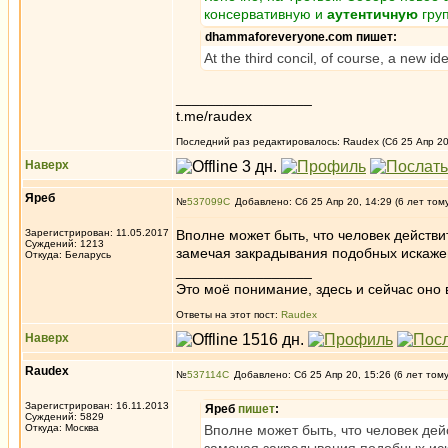
консервативную и
аутентичную
гру
dhammaforeveryone.com пишет:
At the third concil, of course, a new i
_________________
t.me/raudex
Последний раз редактировалось: Raudex (Сб 25 Апр 20,
Наверх
Яреб
№
537099
Добавлено: Сб 25 Апр 20, 14:29 (6 лет том
Зарегистрирован: 11.05.2017
Вполне может быть, что человек действи
Суждений: 1213
замечая закрадывания подобных искажен
Откуда: Беларусь
_________________
Это моё понимание, здесь и сейчас оно в
Ответы на этот пост:
Raudex
Наверх
Raudex
№
537114
Добавлено: Сб 25 Апр 20, 15:26 (6 лет том
Зарегистрирован: 16.11.2013
Яреб
пишет
:
Суждений: 5829
Откуда: Москва
Вполне может быть, что человек дей