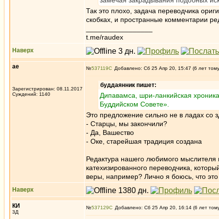
замечая закрадывания подобных иск
Так это плохо, задача переводчика ориги
скобках, и пространные комментарии ред
_________________
t.me/raudex
Наверх
ae
№
537119
Добавлено: Сб 25 Апр 20, 15:47 (6 лет том
буддаянник пишет:
Зарегистрирован: 08.11.2017
Суждений: 1140
Дипавамса, шри-ланкийская хроника
Буддийском Совете».
Это предложение сильно не в ладах со 
- Старцы, мы закончили?
- Да, Вашество
- Оке, старейшая традиция создана
Редактура нашего любимого мыслителя пр
катехизированного переводчика, который
веры, например? Лично я боюсь, что это
Наверх
КИ
№
537129
Добавлено: Сб 25 Апр 20, 16:14 (6 лет том
3Д