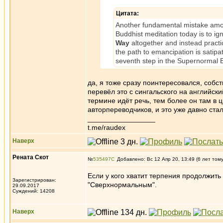
Цитата:
Another fundamental mistake am
Buddhist meditation today is to ig
Way
altogether and instead practi
the path to emancipation is satipat
seventh step in the Supernormal E
да, я тоже сразу поинтересовался, собст
перевёл это с сингальского на английский
термине идёт речь, тем более он там в ц
авторпереводчиков, и это уже давно ста
_________________
t.me/raudex
Наверх
Рената Скот
№
535497
Добавлено: Вс 12 Апр 20, 13:49 (6 лет том
Если у кого хватит терпения продолжить
Зарегистрирован:
"Сверхнормальным".
29.09.2017
Суждений: 14208
Наверх