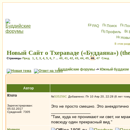
FAQ
Поиск
По
Профиль
Новы
В этом разд
Новый Сайт о Тхераваде («Буддаяна») (the
Страницы
Пред.
1
,
2
,
3
,
4
,
5
,
6
,
7
...
40
,
41
,
42
,
43
,
44
,
45
,
46
,
47
След.
Буддийские форумы
->
Южный буддизм
Автор
Ктото
№
535259
Добавлено: Пт 10 Апр 20, 22:28 (6 лет том
Зарегистрирован:
Это не просто смешно. Это анекдотичн
05.02.2017
_________________
Суждений: 7305
"Там, куда не проникают ни свет, ни мрак
повсюду один прекрасный вид."
Наверх