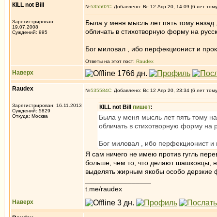
КILL not Вill
№
535502
Добавлено: Вс 12 Апр 20, 14:09 (6 лет том
Зарегистрирован:
Была у меня мысль лет пять тому назад ,
19.07.2008
обличать в стихотворную форму на русск
Суждений: 995
Бог миловал , ибо перфекционист и прок
Ответы на этот пост:
Raudex
Наверх
Raudex
№
535584
Добавлено: Вс 12 Апр 20, 23:34 (6 лет том
Зарегистрирован: 16.11.2013
КILL not Вill
пишет
:
Суждений: 5829
Откуда: Москва
Была у меня мысль лет пять тому наз
обличать в стихотворную форму на р
Бог миловал , ибо перфекционист и 
Я сам ничего не имею против гугль пере
больше, чем то, что делают шашковцы, н
выделять жирным якобы особо дерзкие ф
_________________
t.me/raudex
Наверх