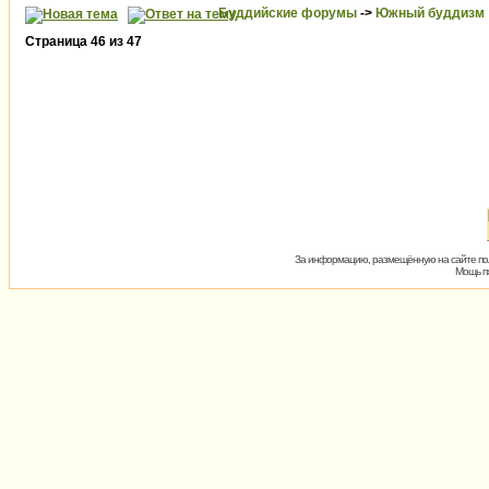
Буддийские форумы
->
Южный буддизм
Страница
46
из
47
За информацию, размещённую на сайте пол
Мощь пх