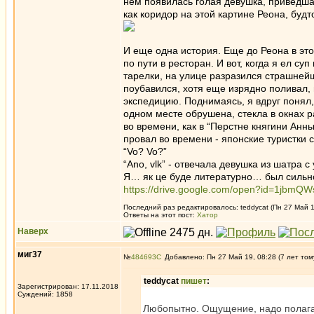
нем появилась голая девушка, приведша
как коридор на этой картине Реона, буд
И еще одна история. Еще до Реона в это
по пути в ресторан. И вот, когда я ел с
тарелки, на улице разразился страшнейш
поубавился, хотя еще изрядно поливал,
экспедицию. Поднимаясь, я вдруг понял,
одном месте обрушена, стекла в окнах р
во времени, как в “Перстне княгини Анны
провал во времени - японские туристки
“Vo? Vo?”
“Ano, vlk” - отвечала девушка из шатра с
Я… як це буде литературно… был сильн
https://drive.google.com/open?id=1jbm
Последний раз редактировалось: teddycat (Пн 27 Май 19
Ответы на этот пост:
Хатор
Наверх
миг37
№
484693
Добавлено: Пн 27 Май 19, 08:28 (7 лет том
teddycat
пишет
:
Зарегистрирован: 17.11.2018
Суждений: 1858
Любопытно. Ощущение, надо полагать