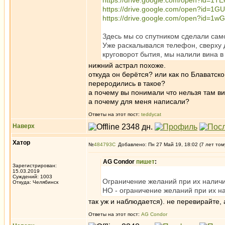
https://drive.google.com/open?id=1
https://drive.google.com/open?i
https://drive.google.com/open?id=
Здесь мы со спутником сделали само
Уже раскалывался телефон, сверху д
круговорот бытия, мы налили вина в
нижний астрал похоже.
откуда он берётся? или как по Блаватск
переродились в такое?
а почему вы понимали что нельзя там ви
а почему для меня написали?
Ответы на этот пост:
teddycat
Наверх
Хатор
№
484793
Добавлено: Пн 27 Май 19, 18:02 (7 лет том
AG Condor
пишет
:
Зарегистрирован:
15.03.2019
Суждений: 1003
Ограничение желаний при их наличии
Откуда: Челябинск
НО - ограничение желаний при их на
так уж и наблюдается). не перевирайте, 
Ответы на этот пост:
AG Condor