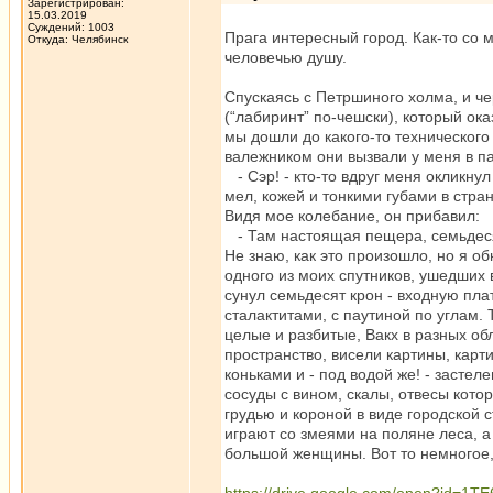
Зарегистрирован:
15.03.2019
Суждений: 1003
Прага интересный город. Как-то со 
Откуда: Челябинск
человечью душу.
Спускаясь с Петршиного холма, и че
(“лабиринт” по-чешски), который о
мы дошли до какого-то технического
валежником они вызвали у меня в п
- Сэр! - кто-то вдруг меня окликну
мел, кожей и тонкими губами в стра
Видя мое колебание, он прибавил:
- Там настоящая пещера, семьдесят 
Не знаю, как это произошло, но я о
одного из моих спутников, ушедших
сунул семьдесят крон - входную пла
сталактитами, с паутиной по углам
целые и разбитые, Вакх в разных о
пространство, висели картины, кар
коньками и - под водой же! - заст
сосуды с вином, скалы, отвесы кото
грудью и короной в виде городской 
играют со змеями на поляне леса, а
большой женщины. Вот то немногое,