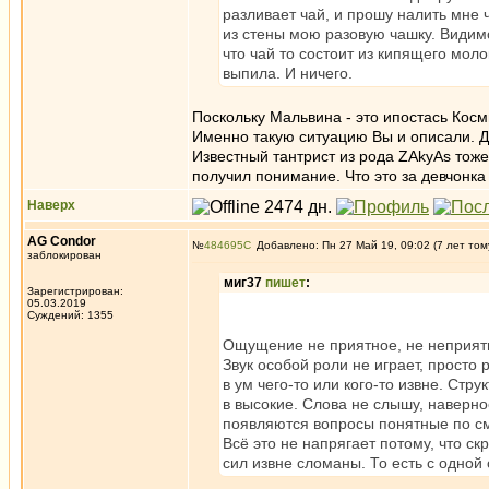
разливает чай, и прошу налить мне 
из стены мою разовую чашку. Видимо
что чай то состоит из кипящего мол
выпила. И ничего.
Поскольку Мальвина - это ипостась Косм
Именно такую ситуацию Вы и описали. Дей
Известный тантрист из рода ZAkyAs тоже
получил понимание. Что это за девчонка 
Наверх
AG Condor
№
484695
Добавлено: Пн 27 Май 19, 09:02 (7 лет том
заблокирован
миг37
пишет
:
Зарегистрирован:
05.03.2019
Суждений: 1355
Ощущение не приятное, не неприятн
Звук особой роли не играет, просто
в ум чего-то или кого-то извне. Стр
в высокие. Слова не слышу, наверное
появляются вопросы понятные по смы
Всё это не напрягает потому, что с
сил извне сломаны. То есть с одной 