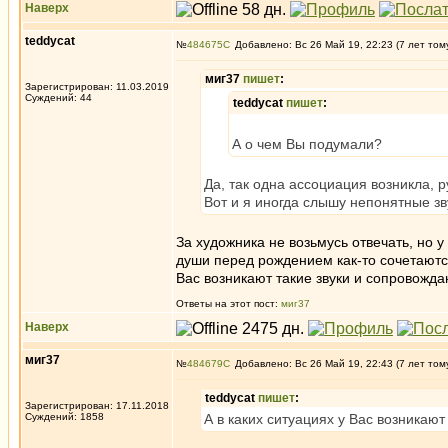
Наверх
teddycat
№
484675
Добавлено: Вс 26 Май 19, 22:23 (7 лет том
миг37
пишет
:
Зарегистрирован: 11.03.2019
Суждений: 44
teddycat
пишет
:
А о чем Вы подумали?
Да, так одна ассоциация возникла, р
Вот и я иногда слышу непонятные зву
За художника не возьмусь отвечать, но 
души перед рождением как-то сочетаются 
Вас возникают такие звуки и сопровожд
Ответы на этот пост:
миг37
Наверх
миг37
№
484679
Добавлено: Вс 26 Май 19, 22:43 (7 лет том
teddycat
пишет
:
Зарегистрирован: 17.11.2018
Суждений: 1858
А в каких ситуациях у Вас возникаю