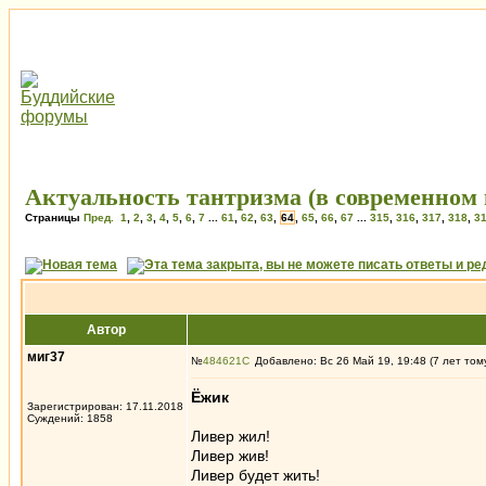
Актуальность тантризма (в современном 
Страницы
Пред.
1
,
2
,
3
,
4
,
5
,
6
,
7
...
61
,
62
,
63
,
64
,
65
,
66
,
67
...
315
,
316
,
317
,
318
,
3
Автор
миг37
№
484621
Добавлено: Вс 26 Май 19, 19:48 (7 лет том
Ёжик
Зарегистрирован: 17.11.2018
Суждений: 1858
Ливер жил!
Ливер жив!
Ливер будет жить!