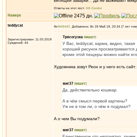
кипящей заварки... Да не выживают микр
Ответы на этот пост:
AG Condor
Наверх
teddycat
№
484644
Добавлено: Вс 26 Май 19, 20:34 (7 лет том
Трясогузка
пишет
:
Зарегистрирован: 11.03.2019
Суждений: 44
У Вас, teddycat, карма, видно, така
хороший рисунок просматриваются да
кроме этой пещеры можно найти ег
Художника зовут Реон и у него есть сайт
миг37
пишет
:
Да, действительно кошмар.
А в чём смысл первой картины?
Уж не в том ли, о чём я подумал?
А о чем Вы подумали?
миг37
пишет
:
Единственное что непонятно, зачем 