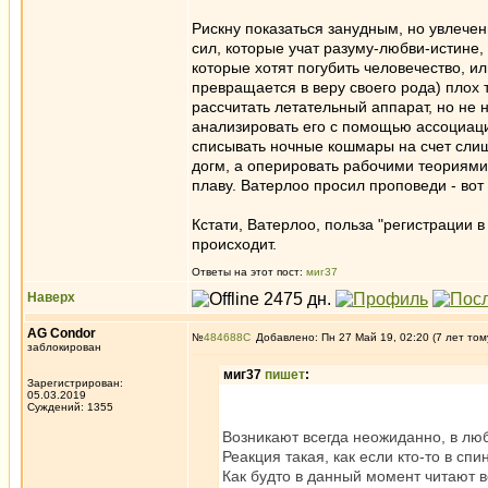
Рискну показаться занудным, но увлече
сил, которые учат разуму-любви-истине, 
которые хотят погубить человечество, и
превращается в веру своего рода) плох
рассчитать летательный аппарат, но не 
анализировать его с помощью ассоциаций
списывать ночные кошмары на счет слиш
догм, а оперировать рабочими теориями,
плаву. Ватерлоо просил проповеди - вот
Кстати, Ватерлоо, польза "регистрации в
происходит.
Ответы на этот пост:
миг37
Наверх
AG Condor
№
484688
Добавлено: Пн 27 Май 19, 02:20 (7 лет том
заблокирован
миг37
пишет
:
Зарегистрирован:
05.03.2019
Суждений: 1355
Возникают всегда неожиданно, в люб
Реакция такая, как если кто-то в сп
Как будто в данный момент читают в