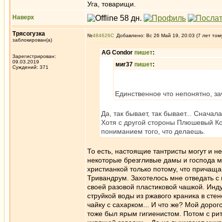
Уга, товарищи.
Наверх
Трясогузка
№
484626
Добавлено: Вс 26 Май 19, 20:03 (7 лет том
заблокирован(а)
AG Condor
пишет
:
Зарегистрирован:
09.03.2019
миг37
пишет
:
Суждений: 371
Единственное что непонятно, за
Да, так бывает, так бывает... Снача
Хотя с другой стороны Плюшевый Кот
пониманием того, что делаешь.
То есть, настоящие тантристы могут и не
некоторые брезгливые дамы и господа мо
христианкой только потому, что причащ
Тривандрум. Захотелось мне отведать с 
своей разовой пластиковой чашкой. Инд
струйкой воды из ржавого краника в ст
чайку с сахарком... И что же? Мой доро
тоже был ярым гигиенистом. Потом с рит