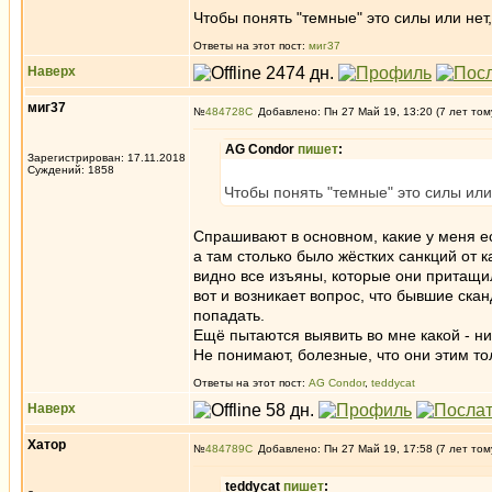
Чтобы понять "темные" это силы или нет
Ответы на этот пост:
миг37
Наверх
миг37
№
484728
Добавлено: Пн 27 Май 19, 13:20 (7 лет том
AG Condor
пишет
:
Зарегистрирован: 17.11.2018
Суждений: 1858
Чтобы понять "темные" это силы или
Спрашивают в основном, какие у меня ес
а там столько было жёстких санкций от к
видно все изъяны, которые они притащил
вот и возникает вопрос, что бывшие ска
попадать.
Ещё пытаются выявить во мне какой - ниб
Не понимают, болезные, что они этим то
Ответы на этот пост:
AG Condor
,
teddycat
Наверх
Хатор
№
484789
Добавлено: Пн 27 Май 19, 17:58 (7 лет том
teddycat
пишет
: