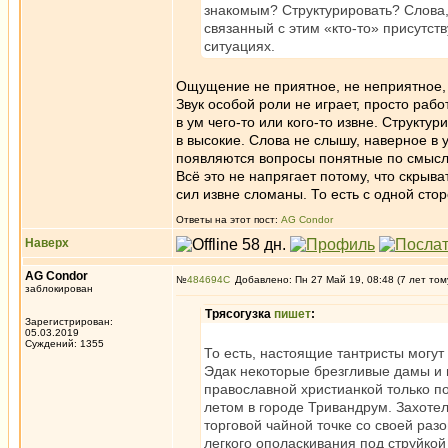
знакомым? Структурировать? Слова, 
связанный с этим «кто-то» присутст
ситуациях.
Ощущение не приятное, не неприятное, 
Звук особой роли не играет, просто раб
в ум чего-то или кого-то извне. Структу
в высокие. Слова не слышу, наверное в у
появляются вопросы понятные по смыслу 
Всё это не напрягает потому, что скрыв
сил извне сломаны. То есть с одной стор
Ответы на этот пост:
AG Condor
Наверх
AG Condor
№
484694
Добавлено: Пн 27 Май 19, 08:48 (7 лет том
заблокирован
Трясогузка
пишет
:
Зарегистрирован:
05.03.2019
Суждений: 1355
То есть, настоящие тантристы могут 
Эдак некоторые брезгливые дамы и го
православной христианкой только п
летом в городе Тривандрум. Захотел
торговой чайной точке со своей ра
легкого ополаскивания под струйко