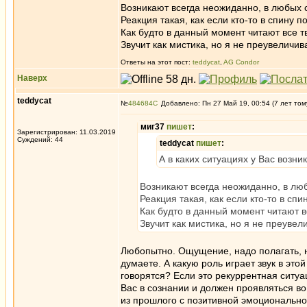
Возникают всегда неожиданно, в любых с
Реакция такая, как если кто-то в спину п
Как будто в данный момент читают все т
Звучит как мистика, но я не преувеличив
Ответы на этот пост:
teddycat
,
AG Condor
Наверх
teddycat
№
484684
Добавлено: Пн 27 Май 19, 00:54 (7 лет том
миг37
пишет
:
Зарегистрирован: 11.03.2019
Суждений: 44
teddycat
пишет
:
А в каких ситуациях у Вас возн
Возникают всегда неожиданно, в люб
Реакция такая, как если кто-то в сп
Как будто в данный момент читают в
Звучит как мистика, но я не преувел
Любопытно. Ощущение, надо полагать, не
думаете. А какую роль играет звук в эт
говорятся? Если это рекуррентная ситуа
Вас в сознании и должен проявляться во 
из прошлого с позитивной эмоциональной