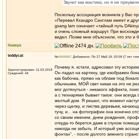
Звучит как мистика, но я не преувел
Поскольку ассоциация возникла у Вас пр
«Перевал Кхандро Санглам имеет и друг
gsang lam означает «тайный путь DAkiny
и очень сложный маршрут. При восхожден
видел. Позже мне объяснили, что это и 
Наверх
teddycat
№
484689
Добавлено: Пн 27 Май 19, 03:09 (7 лет том
Почему я, кстати, адресовал эту историю
Зарегистрирован: 11.03.2019
Он падал на картину, где изображен бок
Суждений: 44
как бабочка, прямо на облаке под бока
обычными, МОЙ свет никак на это не реа
мог дотянуться - никакого эффекта, поис
а с технарями бывает такое: они всегда 
желтый дом. Я решил, что момент наступ
через щелку, и листва деревьев, качающ
тучу, и... на фотографии она конечно отс
со своим именем, днем рождения, профес
откуда-то берется даже в глухом помещ
никогда не забыть. И который уже ассоц
фонтан”, - после долгого зимнего странс