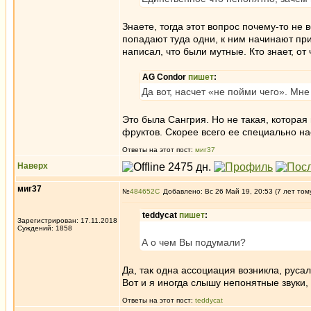
Знаете, тогда этот вопрос почему-то не 
попадают туда одни, к ним начинают при
написал, что были мутные. Кто знает, о
AG Condor
пишет
:
Да вот, насчет «не пойми чего». Мн
Это была Сангрия. Но не такая, которая 
фруктов. Скорее всего ее специально н
Ответы на этот пост:
миг37
Наверх
миг37
№
484652
Добавлено: Вс 26 Май 19, 20:53 (7 лет том
teddycat
пишет
:
Зарегистрирован: 17.11.2018
Суждений: 1858
А о чем Вы подумали?
Да, так одна ассоциация возникла, русал
Вот и я иногда слышу непонятные звуки, 
Ответы на этот пост:
teddycat