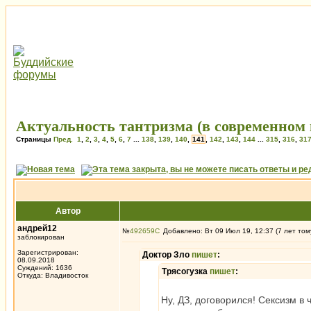
Актуальность тантризма (в современном 
Страницы
Пред.
1
,
2
,
3
,
4
,
5
,
6
,
7
...
138
,
139
,
140
,
141
,
142
,
143
,
144
...
315
,
316
,
31
Автор
андрей12
№
492659
Добавлено: Вт 09 Июл 19, 12:37 (7 лет том
заблокирован
Зарегистрирован:
Доктор Зло
пишет
:
08.09.2018
Суждений: 1636
Трясогузка
пишет
:
Откуда: Владивосток
Ну, ДЗ, договорился! Сексизм в 