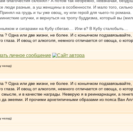
ам благочестия склонял? А потом так небрежно, невзначай, бездушно
се люди разные, а уш женщины в особенности. И мало того, сильно
Принял на грудь и ты уже овощ, ну или герой для чьего-то романа.
министкие штучки, и вернуться на тропу буддизма, который вы (мил
ньяком и сигарами на Кубу сбегаю.... Или в? В Кубу сталобыть....
ла ? Одна или две жизни, не более. И с коньячком подзавязывайте, а
 глаза. И овощ от алкоголя, немного отличается от овоща, о котор
у назад)
ла ? Одна или две жизни, не более. И с коньячком подзавязывайте, а
 глаза. И овощ от алкоголя, немного отличается от овоща, о котор
ем смысле, и в качестве награды. Неверую я в реинкарнации, а гене
 да змеями. И прочими архетипичными образами из пояса Ван Алл
у назад)