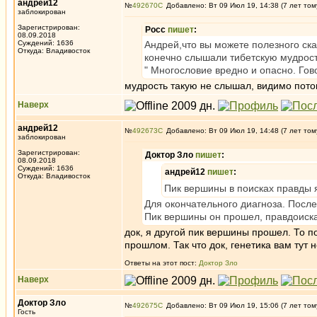
андрей12
№
492670
Добавлено: Вт 09 Июл 19, 14:38 (7 лет том
заблокирован
Зарегистрирован:
Росс
пишет
:
08.09.2018
Суждений: 1636
Андрей,что вы можете полезного ск
Откуда: Владивосток
конечно слышали тибетскую мудрост
" Многословие вредно и опасно. Гово
мудрость такую не слышал, видимо пото
Наверх
андрей12
№
492673
Добавлено: Вт 09 Июл 19, 14:48 (7 лет том
заблокирован
Зарегистрирован:
Доктор Зло
пишет
:
08.09.2018
Суждений: 1636
андрей12
пишет
:
Откуда: Владивосток
Пик вершины в поисках правды 
Для окончательного диагноза. После 
Пик вершины он прошел, правдоиска
док, я другой пик вершины прошел. То по
прошлом. Так что док, генетика вам тут 
Ответы на этот пост:
Доктор Зло
Наверх
Доктор Зло
№
492675
Добавлено: Вт 09 Июл 19, 15:06 (7 лет том
Гость