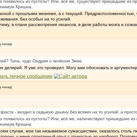
это появилось из пустоты? Или, всё же, существуют пришедшие из
инимум Кришна.
занной с прошлыми жизнями, а с текущей. Предрасположенностью, ч
живания. Без особых на то усилий.
ему, в плане рассмотрения нюансов, в деле работы мозга и сознани
у назад)
рий? Типа, чудо Ондрия о зелёном Змие.
 не делирий. Я уже это проверил. Могу вам обосновать и аргументи
у назад)
зраста - входил в седьмую дхьяну без всяких на то усилий, а прост
это появилось из пустоты? Или, всё же, наличествуют пришедшие и
инимум Кришна.
 моем случае, мое так называемое сумасшествие, оказалось столь
 сторону, у меня спонтанный опыт с точностью до наоборот. Поэтом