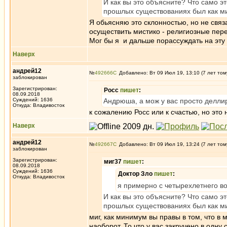
И как вы это объясните? Что само 
прошлых существованиях был как м
Я обьясняю это склонностью, но не свя
осуществить мистико - религиозные пере
Мог бы я и дальше порассуждать на эту т
Наверх
андрей12
№
492666
Добавлено: Вт 09 Июл 19, 13:10 (7 лет том
заблокирован
Зарегистрирован:
Росс
пишет
:
08.09.2018
Суждений: 1636
Андрюша, а мож у вас просто делли
Откуда: Владивосток
к сожалению Росс или к счастью, но это
Наверх
андрей12
№
492667
Добавлено: Вт 09 Июл 19, 13:24 (7 лет том
заблокирован
Зарегистрирован:
миг37
пишет
:
08.09.2018
Суждений: 1636
Доктор Зло
пишет
:
Откуда: Владивосток
я примерно с четырехлетнего во
И как вы это объясните? Что само 
прошлых существованиях был как м
миг, как минимум вы правы в том, что в
наоборот. То что у вас закручено в одну