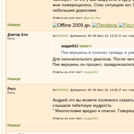
мне померещилось. Спас ситуацию кот. С
небольшии дорисовки.
Ответы на этот пост:
Доктор Зло
Наверх
Доктор Зло
№
492668
Добавлено: Вт 09 Июл 19, 13:33 (7 лет том
Гость
андрей12
пишет
:
Пик вершины в поисках правды я уж
Для окончательного диагноза. После чего
Пик вершины он прошел, правдоискатель
Ответы на этот пост:
андрей12
Наверх
Росс
№
492669
Добавлено: Вт 09 Июл 19, 14:00 (7 лет том
Гость
Андрей,что вы можете полезного сказат
слышали тибетскую мудрость:
" Многословие вредно и опасно. Говорящи
Ответы на этот пост:
андрей12
Наверх