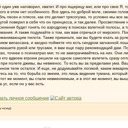
 один уже наговорил, хватит. И про ящерицу миг, или про свое Я, т
го в этом нет особенного. Все здесь по доброй воле, своими голо
ль песен и плясок, как это делает трясогузка, то условно мы все з
ругой поверил в себя что он принцесса, и так далее. Просветление
синения будет гонять по аэродрому в поисках взлетной полосы, а т
имания. А также подумайте о том, как вам отречься от мирского. 
манивающим пилота. Также прикиньте, как вы будете ехать за руле
ием випассана, и заодно поймете что есть синдром загнанной лошад
омашите рукой или трусами, я вам еще пару рекомендаций дам. По
чках, точнее о психиатрах миг, то не заморачивайтесь на них. Они 
или кто вдвоем втроем решили на одном самолете взлететь сразу опт
о при полете дживы, вы невменос. То есть вы за пределами ума. В
ренном теле остался. И еще, не додумывайте логикой, каким макаро
есь на то, что борьба со змеем, это лишь видение тумана, который
этот же момент, вы стали невменяемым, и в этот же момент, вы выш
 ус, если он у вас есть.
у назад)