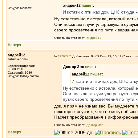
андрей12
пишет
:
Откуда: Moscow
И кстати о птичках док, ЦНС откуда
Ну естественно с астрала, который есть 
Они посылают лучи ультразвука в сушумн
своего просветления по пути к вершина
Ответы на этот пост:
андрей12
Наверх
андрей12
№
492677
Добавлено: Вт 09 Июл 19, 15:51 (7 лет том
заблокирован
Зарегистрирован:
Доктор Зло
пишет
:
08.09.2018
Суждений: 1636
андрей12
пишет
:
Откуда: Владивосток
И кстати о птичках док, ЦНС от
Ну естественно с астрала, который е
Они посылают лучи ультразвука в су
путях своего просветления по пути 
док, я прям не узнаю вас. Вы мудреете п
некоторых случаях, чего не могут обьяс
Насчет преобразования в инфракрасные л
Ответы на этот пост:
Доктор Зло
Наверх