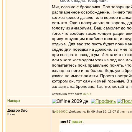
своё, стыдно, товарищи.
Миг, слазьте с броневика. Про товарищей
распиаренное освобождение. Ничего тако
колхоз кривое дышло, или вернее в ансаб
есть кто. Один поверил что он король, д
голову из аквариума. Ваш самолет до по
того, что вообще такое концентрация вн
присутствующим в кабине пилота, и одур
отдыха. Для вас это пусть будет пониман
седло для поездки на драконе, вы мне п
при возврате назад в ум. И кстати о пти
или у кого космодром утек из под ног, 
попытайтесь пока правильно понять, чт
взгляд на него и не более. Ведь ум в б
джива не имеет памяти. Просто настройт
котором он, тот самый змей горыныч. В 
залазить на броневик. Так что, мотайте на
Ответы на этот пост:
миг37
Наверх
Доктор Зло
№
492665
Добавлено: Вт 09 Июл 19, 13:07 (7 лет том
Гость
миг37
пишет
: