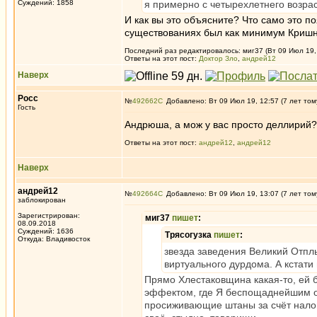
Суждений: 1858
я примерно с четырехлетнего возрас
И как вы это объясните? Что само это 
существованиях был как минимум Кришн
Последний раз редактировалось: миг37 (Вт 09 Июл 19, 
Ответы на этот пост:
Доктор Зло
,
андрей12
Наверх
Росс
№
492662
Добавлено: Вт 09 Июл 19, 12:57 (7 лет том
Гость
Андрюша, а мож у вас просто деллирий?
Ответы на этот пост:
андрей12
,
андрей12
Наверх
андрей12
№
492664
Добавлено: Вт 09 Июл 19, 13:07 (7 лет том
заблокирован
Зарегистрирован:
миг37
пишет
:
08.09.2018
Суждений: 1636
Трясогузка
пишет
:
Откуда: Владивосток
звезда заведения Великий Отплы
виртуального дурдома. А кстати 
Прямо Хлестаковщина какая-то, ей б
эффектом, где Я беспощаднейшим об
просиживающие штаны за счёт налог