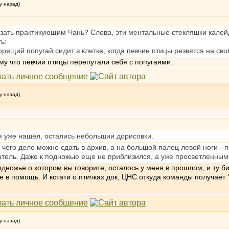
у назад)
азать практикующим Чань? Слова, эти ментальные стекляшки калей
ь:
рящий попугай сидит в клетке, когда певчие птицы резвятся на сво
му что певчии птицы перепутали себя с попугаями.
у назад)
я уже нашел, остались небольшии дорисовки.
чего дело можно сдать в архив, а на большой палец левой ноги - по
тель. Даже к подножью еще не приблизился, а уже просветленным с
дножье о котором вы говорите, осталось у меня в прошлом, и ту би
не в помощь. И кстати о птичках док, ЦНС откуда команды получает 
у назад)