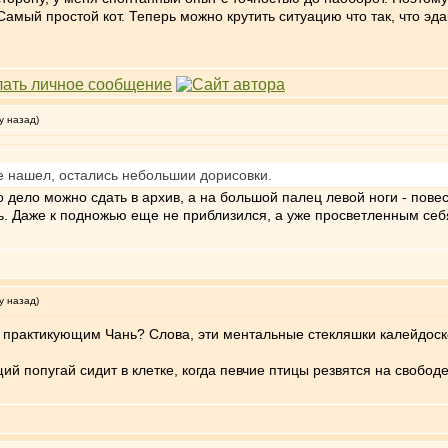
амый простой кот. Теперь можно крутить ситуацию что так, что эд
у назад)
е нашел, остались небольшии дорисовки.
 дело можно сдать в архив, а на большой палец левой ноги - повест
. Даже к подножью еще не приблизился, а уже просветленным себя 
у назад)
ь практикующим Чань? Слова, эти ментальные стекляшки калейдоск
й попугай сидит в клетке, когда певчие птицы резвятся на свободе