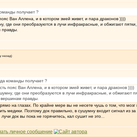
 команды получает ?
пояс Ван Аллена, и в котором змей живет, и пара драконов ))))
у, где они преобразуются в лучи инфракрасные, и обжигают пятки, 
м правды.
у назад)
куда команды получает ?
сть пояс Ван Аллена, и в котором змей живет, и пара драконов ))))
шумну, где они преобразуются в лучи инфракрасные, и обжигают пя
к вершинам правды.
рямо на глазах. По крайне мере вы не несете чушь о том, что мозг
нить медики. Поэтому док правильно, в сушумну входит сигнал из 
учи док вы пока не горячитесь, кал сушит не это...