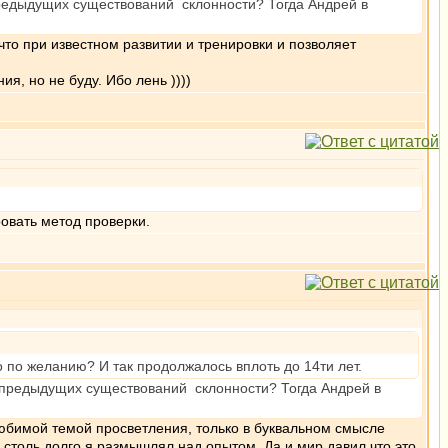
 предыдущих существований склонности? Тогда Андрей в
то при известном развитии и тренировки и позволяет
я, но не буду. Ибо лень ))))
ровать метод проверки.
о по желанию? И так продолжалось вплоть до 14ти лет.
з предыдущих существований склонности? Тогда Андрей в
 любимой темой просветления, только в буквальном смысле
у столь долго я размышлял над опытом. Да и мир давил что это