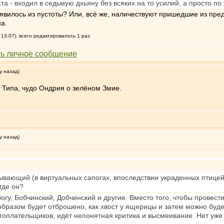
та - входил в седьмую дхьяну без всяких на то усилий, а просто по
появилось из пустоты? Или, всё же, наличествуют пришедшие из п
а.
13:07), всего редактировалось 1 раз
у назад)
 Типа, чудо Ондрия о зелёном Змие.
у назад)
вающий (в виртуальных сапогах, впоследствии украденных птицей Г
где он?
огу, Бобчинский, Добчинский и другие. Вместо того, чтобы провес
разом будет отброшено, как хвост у ящерицы и затем можно будет
оплательщиков, идёт непонятная критика и высмеивание. Нет уже