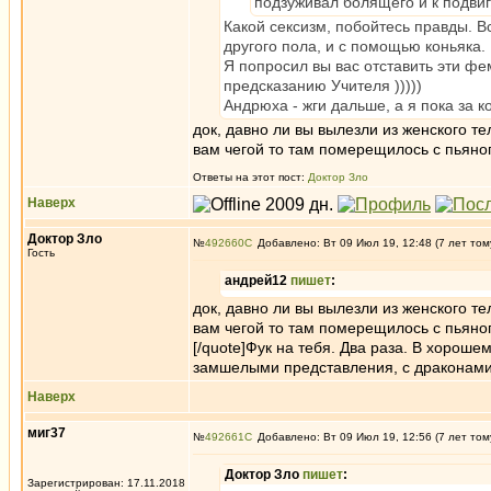
подзуживал болящего и к подвиг
Какой сексизм, побойтесь правды. В
другого пола, и с помощью коньяка. 
Я попросил вы вас отставить эти фе
предсказанию Учителя )))))
Андрюха - жги дальше, а я пока за ко
док, давно ли вы вылезли из женского те
вам чегой то там померещилось с пьяного
Ответы на этот пост:
Доктор Зло
Наверх
Доктор Зло
№
492660
Добавлено: Вт 09 Июл 19, 12:48 (7 лет том
Гость
андрей12
пишет
:
док, давно ли вы вылезли из женского те
вам чегой то там померещилось с пьяного
[/quote]Фук на тебя. Два раза. В хорош
замшелыми представления, с драконами
Наверх
миг37
№
492661
Добавлено: Вт 09 Июл 19, 12:56 (7 лет том
Доктор Зло
пишет
:
Зарегистрирован: 17.11.2018