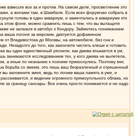
оже взвесьте все за и против. На самом деле, просветление это
вами, а жопами там, в Шамбале. Если всех форумчан собрать в
асунули головы в один аквариум, и замечтались в аквариуме кто
 на этом фоне, можно сравнить лишь с тем, что вы вытащите
акже не залазьте в автобус к Кондору. Займитесь пониманием
Пока ваша погоня за мирским, диктуется дофамином
м от Владивостока до Москвы, на автомобиле, без сна и
и. Незадолго до того, как закончите чистить клеши и готовить
ка вы один единственный уяснили, как джива втыкается в ум,
лишь занимаются исследованием тех, у кого джива не вылетела,
ом, а иные по незнанию к психике прикоснулись. Поэтому миг,
аша борьба со змеем, это лишь ваш безразличный и отрешенный
м вы запомните змея, ведь по логике ваша память в уме, и
 рассеивается, и видение огромного прямоугольного облака, но
ли за границу сансары. Все очень просто понимается и не надо