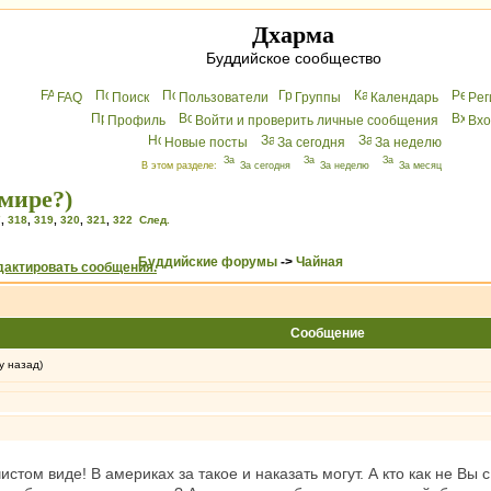
Дхарма
Буддийское сообщество
FAQ
Поиск
Пользователи
Группы
Календарь
Peг
Профиль
Войти и проверить личные сообщения
Вхo
Новые посты
За сегодня
За неделю
В этом разделе:
За сегодня
За неделю
За месяц
мире?)
7
,
318
,
319
,
320
,
321
,
322
След.
Буддийские форумы
->
Чайная
Сообщение
у назад)
чистом виде! В америках за такое и наказать могут. А кто как не Вы