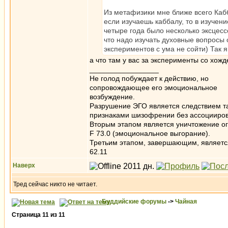
Из метафизики мне ближе всего Кабба
если изучаешь каббалу, то в изучени
четыре года было несколько эксцесс
что надо изучать духовные вопросы 
экспериментов с ума не сойти) Так 
а что там у вас за эксперименты со хожд
_________________
Не голод побуждает к действию, но
сопровождающее его эмоциональное
возбуждение.
Разрушение ЭГО является следствием та
признаками шизофрении без ассоцииров
Вторым этапом является уничтожение ог
F 73.0 (эмоциональное выгорание).
Третьим этапом, завершающим, является 
62.11
Наверх
Тред сейчас никто не читает.
Буддийские форумы
->
Чайная
Страница
11
из
11