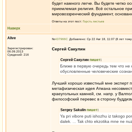
будет намного легче. Вы будете четко ос
приемлемая религия. Всё остальное при
мировоззренческий фундамент, основан
Ответы на этот пост:
Горсть листьев
Наверх
Alive
№
437966
Добавлено: Ср 22 Авг 18, 11:07 (8 лет тому
Зарегистрирован:
Сергей Сакулин
06.09.2013
Суждений: 216
Сергей Сакулин
пишет
:
Ближе в первую очередь тем что не
обусловленные человеческие сознан
Лучший хорошо известный мне эксперт 
метафизическая идея Атмана несовмести
краеугольных камней, см. напр. у Валпо
философский перевес в сторону буддиз
Sergey Sakulin
пишет
:
Ya pri vibore puti ishozhu iz takogo 
dalek. ... Tak chto ekzotika mne ne nu