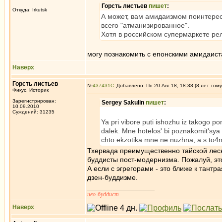
Горсть листьев
пишет
:
Откуда: Irkutsk
А может, вам амидаизмом поинтерес
всего "атманизированное".
Хотя в российском супермаркете ре
могу познакомить с епонскими амидаист
Наверх
Горсть листьев
№
437431
Добавлено: Пн 20 Авг 18, 18:38 (8 лет тому
Фикус, Историк
Зарегистрирован:
Sergey Sakulin
пишет
:
10.09.2010
Суждений: 31235
Ya pri vibore puti ishozhu iz takogo 
dalek. Mne hotelos' bi poznakomit'sya s
chto ekzotika mne ne nuzhna, a s to4n
Тхервада преимущественно тайской лесн
буддисты пост-модернизма. Пожалуй, это
А если с эгрегорами - это ближе к тантр
дзен-буддизме.
_________________
нео-буддист
Наверх