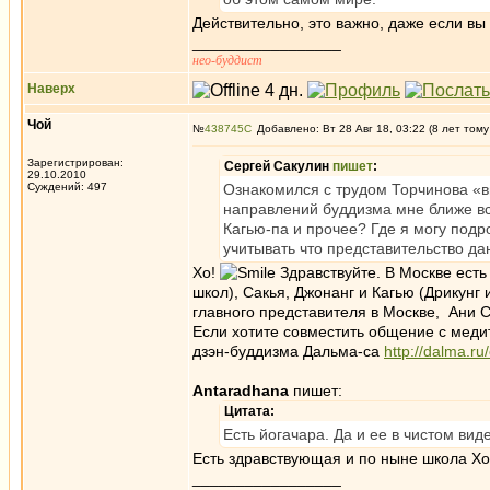
Действительно, это важно, даже если вы 
_________________
нео-буддист
Наверх
Чой
№
438745
Добавлено: Вт 28 Авг 18, 03:22 (8 лет тому
Зарегистрирован:
Сергей Сакулин
пишет
:
29.10.2010
Суждений: 497
Ознакомился с трудом Торчинова «в
направлений буддизма мне ближе все
Кагью-па и прочее? Где я могу подр
учитывать что представительство д
Хо!
Здравствуйте. В Москве есть
школ), Сакья, Джонанг и Кагью (Дрикунг 
главного представителя в Москве, Ани 
Если хотите совместить общение с меди
дзэн-буддизма Дальма-са
http://dalma.ru
Antaradhana
пишет:
Цитата:
Есть йогачара. Да и ее в чистом вид
Есть здравствующая и по ныне школа Хо
_________________