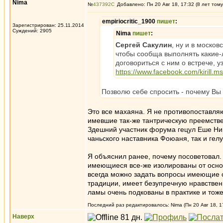
Nima
№
437392
Добавлено: Пн 20 Авг 18, 17:32 (8 лет тому
empiriocritic_1900
пишет
:
Зарегистрирован: 25.11.2014
Суждений: 2905
Nima
пишет
:
Сергей Сакулин
, ну и в моско
чтобы сообща выполнять какие-
договориться с ним о встрече, у
https://www.facebook.com/kirill.ms
Позволю себе спросить - почему Вы 
Это все махаяна. Я не противопоставля
имевшие так-же тантрическую преемстве
Здешний участник форума гецул Еше Нинбо
чаньского наставника Фоюаня, так и гел
Я объяснил ранее, почему посоветовал.
имеющиеся все-же изолированы от основ
всегда можно задать вопросы имеющие о
традиции, имеет безупречную нравствен
ламы очень подкованы в практике и тож
Последний раз редактировалось: Nima (Пн 20 Авг 18, 17
Наверх