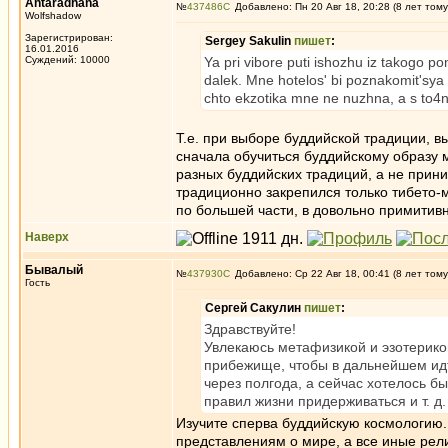
Antaradhana
№
437486
Добавлено: Пн 20 Авг 18, 20:28 (8 лет тому
Wolfshadow
Зарегистрирован:
Sergey Sakulin
пишет
:
16.01.2016
Суждений: 10000
Ya pri vibore puti ishozhu iz takogo 
dalek. Mne hotelos' bi poznakomit'sya s
chto ekzotika mne ne nuzhna, a s to4n
Т.е. при выборе буддийской традиции, в
сначала обучиться буддийскому образу 
разных буддийских традиций, а не прин
традиционно закрепился только тибето-м
по большей части, в довольно примитив
Наверх
Бывалый
№
437930
Добавлено: Ср 22 Авг 18, 00:41 (8 лет тому
Гость
Сергей Сакулин
пишет
:
Здравствуйте!
Увлекаюсь метафизикой и эзотерикой
прибежище, чтобы в дальнейшем идт
через полгода, а сейчас хотелось бы у
правил жизни придерживаться и т. д
Изучите сперва буддийскую космологию. 
представлениям о мире, а все иные рели