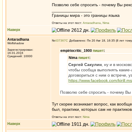
Позволю себе спросить - почему Вы реко
_________________
Границы мира - это границы языка
Ответы на этот пост:
Antaradhana
,
Nima
Наверх
Antaradhana
№
437367
Добавлено: Пн 20 Авг 18, 16:35 (8 лет тому
Wolfshadow
Зарегистрирован:
empiriocritic_1900
пишет
:
16.01.2016
Суждений: 10000
Nima
пишет
:
Сергей Сакулин
, ну и в моско
чтобы сообща выполнять какие-
договориться с ним о встрече, у
https://www.facebook.com/kirill.ms
Позволю себе спросить - почему Вы 
Тут скорее возникает вопрос, как вообщ
был, практики, которых сам не практико
Ответы на этот пост:
Nima
Наверх