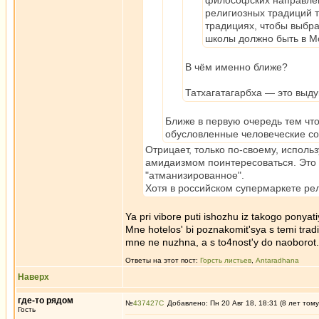
философских направлени
религиозных традиций т
традициях, чтобы выбра
школы должно быть в М
В чём именно ближе?
Татхагатагарбха — это выд
Ближе в первую очередь тем чт
обусловленные человеческие со
Отрицает, только по-своему, исполь
амидаизмом поинтересоваться. Это 
"атманизированное".
Хотя в российском супермаркете ре
Ya pri vibore puti ishozhu iz takogo ponya
Mne hotelos' bi poznakomit'sya s temi tradiz
mne ne nuzhna, a s to4nost'y do naoborot.
Ответы на этот пост:
Горсть листьев
,
Antaradhana
Наверх
где-то рядом
№
437427
Добавлено: Пн 20 Авг 18, 18:31 (8 лет тому
Гость