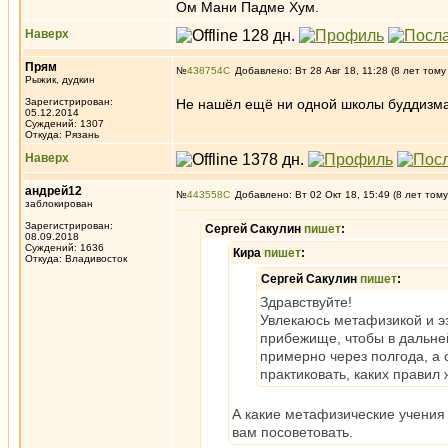
Ом Мани Падме Хум.
Наверх
Прям
№
438754
Добавлено: Вт 28 Авг 18, 11:28 (8 лет тому
Рыжик, дудкин
Зарегистрирован:
Не нашёл ещё ни одной школы буддизма,
05.12.2014
Суждений: 1307
Откуда: Рязань
Наверх
андрей12
№
443558
Добавлено: Вт 02 Окт 18, 15:49 (8 лет тому
заблокирован
Зарегистрирован:
Сергей Сакулин
пишет
:
08.09.2018
Суждений: 1636
Кира
пишет
:
Откуда: Владивосток
Сергей Сакулин
пишет
:
Здравствуйте!
Увлекаюсь метафизикой и эз
прибежище, чтобы в дальне
примерно через полгода, а се
практиковать, каких правил
А какие метафизические учения
вам посоветовать.