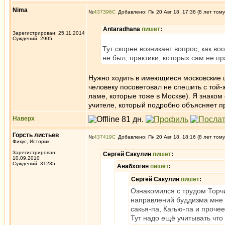
Nima
№
437396
Добавлено: Пн 20 Авг 18, 17:38 (8 лет тому
Antaradhana
пишет
:
Зарегистрирован: 25.11.2014
Суждений: 2905
Тут скорее возникает вопрос, как в
не был, практики, которых сам не п
Нужно ходить в имеющиеся московские ц
человеку посоветовал не спешить с той-
ламе, которые тоже в Москве). Я знаком
учителе, который подробно объясняет пр
Наверх
Горсть листьев
№
437419
Добавлено: Пн 20 Авг 18, 18:16 (8 лет тому
Фикус, Историк
Зарегистрирован:
Сергей Сакулин
пишет
:
10.09.2010
Суждений: 31235
Анабхогин
пишет
:
Сергей Сакулин
пишет
:
Ознакомился с трудом Торчи
направлений буддизма мне б
сакья-па, Кагью-па и проче
Тут надо ещё учитывать что