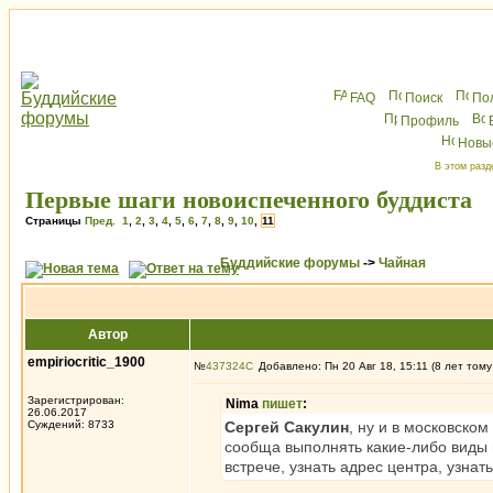
FAQ
Поиск
По
Профиль
Новы
В этом разд
Первые шаги новоиспеченного буддиста
Страницы
Пред.
1
,
2
,
3
,
4
,
5
,
6
,
7
,
8
,
9
,
10
,
11
Буддийские форумы
->
Чайная
Автор
empiriocritic_1900
№
437324
Добавлено: Пн 20 Авг 18, 15:11 (8 лет тому
Зарегистрирован:
Nima
пишет
:
26.06.2017
Суждений: 8733
Сергей Сакулин
, ну и в московско
сообща выполнять какие-либо виды 
встрече, узнать адрес центра, узнат