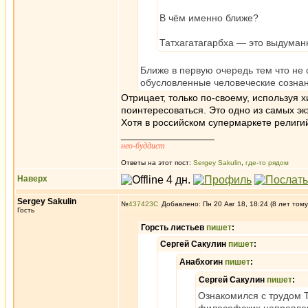
В чём именно ближе?
Татхагатагарбха — это выдума
Ближе в первую очередь тем что не
обусловленные человеческие сознан
Отрицает, только по-своему, используя 
поинтересоваться. Это одно из самых эк
Хотя в российском супермаркете религи
_________________
нео-буддист
Ответы на этот пост:
Sergey Sakulin
,
где-то рядом
Наверх
Sergey Sakulin
№
437423
Добавлено: Пн 20 Авг 18, 18:24 (8 лет тому
Гость
Горсть листьев
пишет
:
Сергей Сакулин
пишет
:
Анабхогин
пишет
:
Сергей Сакулин
пишет
:
Ознакомился с трудом Т