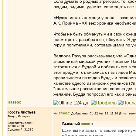
Если думать о родных эгрегорах, то, к
людям, видимо, удается совмещать все 
«Нужно искать помощи у попа! - возопи
А.К. Прийма «XX век: хроника необъясн
Чтобы не быть обманутыми в своих ожид
посмотреть, разобраться, обдумать. Я ду
гуру и попутчиками, сотоварищами по у
Валпола Рахула рассказывает, что «Одн
знаменитый мирской ученик Нигантхи Н
встретиться с Буддой и победить его в 
этот предмет отличались от взглядов М
правильности взглядов Будды и ложности
качестве одного из мирских учеников (Уп
"тщательное рассмотрение хорошо для та
желание, Будда попросил его как и рань
Наверх
Горсть листьев
№
437969
Добавлено: Ср 22 Авг 18, 11:36 (8 лет тому
Фикус, Историк
Зарегистрирован:
Бывалый
пишет
:
10.09.2010
Суждений: 31235
Если вы не азиат, то вашей вере н
об этом самом мире.