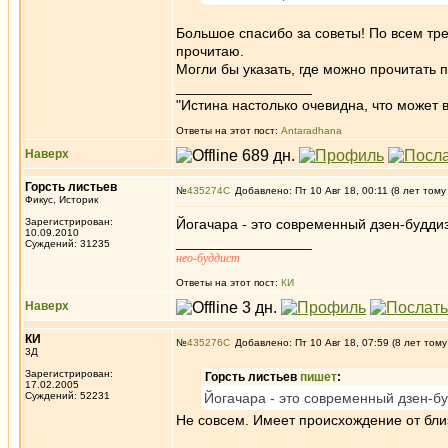
Большое спасибо за советы! По всем тр
прочитаю.
Могли бы указать, где можно прочитать 
_________________
"Истина настолько очевидна, что может в
Ответы на этот пост:
Antaradhana
Наверх
Горсть листьев
№
435274
Добавлено: Пт 10 Авг 18, 00:11 (8 лет тому
Фикус, Историк
Зарегистрирован:
Йогачара - это современный дзен-будди
10.09.2010
_________________
Суждений: 31235
нео-буддист
Ответы на этот пост:
КИ
Наверх
КИ
№
435276
Добавлено: Пт 10 Авг 18, 07:59 (8 лет тому
3Д
Зарегистрирован:
Горсть листьев
пишет
:
17.02.2005
Суждений: 52231
Йогачара - это современный дзен-б
Не совсем. Имеет происхождение от близ