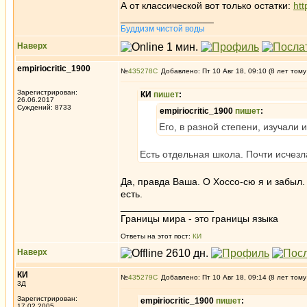
А от классической вот только остатки:
ht
_________________
Буддизм чистой воды
Наверх
empiriocritic_1900
№
435278
Добавлено: Пт 10 Авг 18, 09:10 (8 лет тому
Зарегистрирован:
КИ
пишет
:
26.06.2017
Суждений: 8733
empiriocritic_1900
пишет
:
Его, в разной степени, изучали 
Есть отдельная школа. Почти исчезл
Да, правда Ваша. О Хоссо-сю я и забыл. 
есть.
_________________
Границы мира - это границы языка
Ответы на этот пост:
КИ
Наверх
КИ
№
435279
Добавлено: Пт 10 Авг 18, 09:14 (8 лет тому
3Д
Зарегистрирован:
empiriocritic_1900
пишет
:
17.02.2005