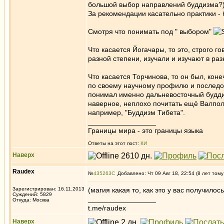
большой выбор направлений буддизма?
За рекомендации касательно практики - 
Смотря что понимать под " выбором"
Что касается Йогачары, то это, строго 
разной степени, изучали и изучают в ра
Что касается Торчинова, то он был, кон
по своему научному профилю и последова
понимал именно дальневосточный буддиз
наверное, неплохо почитать ещё Валпола
например, "Буддизм Тибета".
_________________
Границы мира - это границы языка
Ответы на этот пост:
КИ
Наверх
Raudex
№
435263
Добавлено: Чт 09 Авг 18, 22:54 (8 лет тому
Зарегистрирован: 16.11.2013
(магия какая то, как это у вас получило
Суждений: 5829
_________________
Откуда: Москва
t.me/raudex
Наверх