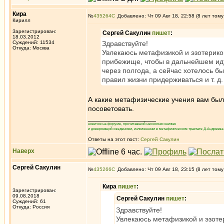
Кира
№
435264
Добавлено: Чт 09 Авг 18, 22:58 (8 лет тому
Кирилл
Зарегистрирован:
Сергей Сакулин
пишет
:
18.03.2012
Суждений: 11534
Здравствуйте!
Откуда: Москва
Увлекаюсь метафизикой и эзотерикой
прибежище, чтобы в дальнейшем идт
через полгода, а сейчас хотелось бы у
правил жизни придерживаться и т. д
А какие метафизические учения вам был
посоветовать.
_________________
новичок на форуме, прочитавший несколько книжек
и доверяющий сведениям, изложенным в метафизическом трактате Д.Андреева 
Ответы на этот пост:
Сергей Сакулин
Наверх
Сергей Сакулин
№
435266
Добавлено: Чт 09 Авг 18, 23:15 (8 лет тому
Кира
пишет
:
Зарегистрирован:
09.08.2018
Сергей Сакулин
пишет
:
Суждений: 61
Откуда: Россия
Здравствуйте!
Увлекаюсь метафизикой и эзотер