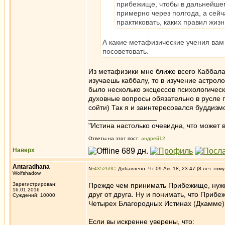
прибежище, чтобы в дальнейшем
примерно через полгода, а сейчас
практиковать, каких правил жиз
А какие метафизические учения вам
посоветовать.
Из метафизики мне ближе всего Каббала. 
изучаешь каббалу, то в изучение астроло
было несколько эксцессов психологическ
духовные вопросы обязательно в русле 
сойти) Так я и заинтересовался буддизм
_________________
"Истина настолько очевидна, что может в
Ответы на этот пост:
андрей12
Наверх
Antaradhana
№
435269
Добавлено: Чт 09 Авг 18, 23:47 (8 лет тому
Wolfshadow
Зарегистрирован:
Прежде чем принимать Прибежище, нужн
16.01.2016
друг от друга. Ну и понимать, что Прибе
Суждений: 10000
Четырех Благородных Истинах (Дхамме) 
Если вы искренне уверены, что: