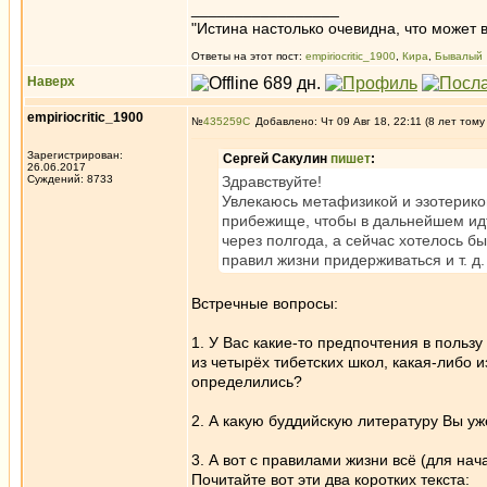
_________________
"Истина настолько очевидна, что может в
Ответы на этот пост:
empiriocritic_1900
,
Кира
,
Бывалый
Наверх
empiriocritic_1900
№
435259
Добавлено: Чт 09 Авг 18, 22:11 (8 лет тому
Зарегистрирован:
Сергей Сакулин
пишет
:
26.06.2017
Суждений: 8733
Здравствуйте!
Увлекаюсь метафизикой и эзотерикой
прибежище, чтобы в дальнейшем идт
через полгода, а сейчас хотелось бы у
правил жизни придерживаться и т. д
Встречные вопросы:
1. У Вас какие-то предпочтения в польз
из четырёх тибетских школ, какая-либо и
определились?
2. А какую буддийскую литературу Вы уж
3. А вот с правилами жизни всё (для нач
Почитайте вот эти два коротких текста: