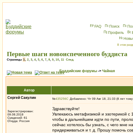
FAQ
Поиск
По
Профиль
Новы
В этом разд
Первые шаги новоиспеченного буддиста
Страницы
1
,
2
,
3
,
4
,
5
,
6
,
7
,
8
,
9
,
10
,
11
След.
Буддийские форумы
->
Чайная
Автор
Сергей Сакулин
№
435256
Добавлено: Чт 09 Авг 18, 21:33 (8 лет тому
Здравствуйте!
Зарегистрирован:
Увлекаюсь метафизикой и эзотерикой с 
09.08.2018
Суждений: 61
чтобы в дальнейшем идти по пути, прол
Откуда: Россия
сейчас хотелось бы узнать, с чего мне нач
придерживаться и т. д. Прошу помочь со