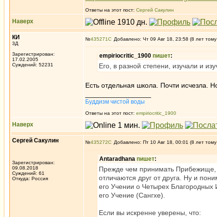
Ответы на этот пост:
Сергей Сакулин
Наверх
КИ
№
435271
Добавлено: Чт 09 Авг 18, 23:58 (8 лет тому
3Д
Зарегистрирован:
empiriocritic_1900
пишет
:
17.02.2005
Суждений: 52231
Его, в разной степени, изучали и из
Есть отдельная школа. Почти исчезла. Н
_________________
Буддизм чистой воды
Ответы на этот пост:
empiriocritic_1900
Наверх
Сергей Сакулин
№
435272
Добавлено: Пт 10 Авг 18, 00:01 (8 лет тому
Antaradhana
пишет
:
Зарегистрирован:
09.08.2018
Прежде чем принимать Прибежище, н
Суждений: 61
отличаются друг от друга. Ну и пони
Откуда: Россия
его Учении о Четырех Благородных 
его Учение (Сангхе).
Если вы искренне уверены, что: