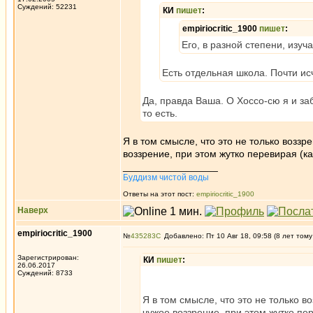
Суждений: 52231
КИ
пишет
:
empiriocritic_1900
пишет
:
Его, в разной степени, изуч
Есть отдельная школа. Почти ис
Да, правда Ваша. О Хоссо-сю я и заб
то есть.
Я в том смысле, что это не только воззре
воззрение, при этом жутко перевирая (ка
_________________
Буддизм чистой воды
Ответы на этот пост:
empiriocritic_1900
Наверх
empiriocritic_1900
№
435283
Добавлено: Пт 10 Авг 18, 09:58 (8 лет тому
Зарегистрирован:
КИ
пишет
:
26.06.2017
Суждений: 8733
Я в том смысле, что это не только в
чужое воззрение, при этом жутко пер