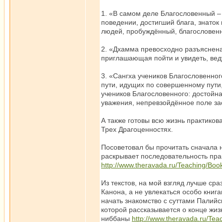
1. «В самом деле Благословенный –
поведении, достигший блага, знаток 
людей, пробуждённый, благословен
2. «Дхамма превосходно разъяснена
приглашающая пойти и увидеть, ве
3. «Сангха учеников Благословенно
пути, идущих по совершенному пути,
учеников Благословенного: достойн
уважения, непревзойдённое поле за
А также готовы всю жизнь практико
Трех Драгоценностях.
Посоветовал бы прочитать сначала н
раскрывает последовательность пра
http://www.theravada.ru/Teaching/B
Из текстов, на мой взгляд лучше сра
Канона, а не увлекаться особо кни
начать знакомство с суттами Палийс
которой рассказывается о конце жи
ниббаны
http://www.theravada.ru/Te