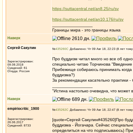
https://suttacentral.net/an8.25/ru/sv
https://suttacentral.net/an10.176/ru/sv
_________________
Границы мира - это границы языка
Наверх
Сергей Сакулин
№
435260
Добавлено: Чт 09 Авг 18, 22:23 (8 лет тому
Про буддизм читал много но все об одн
Зарегистрирован:
специально читаю Торчинова "Введение 
09.08.2018
Суждений: 61
Прибежище собираюсь принимать когда 
Откуда: Россия
буддизма?)
За рекомендации касательно практики -
_________________
"Истина настолько очевидна, что может в
Наверх
empiriocritic_1900
№
435262
Добавлено: Чт 09 Авг 18, 22:47 (8 лет тому
Зарегистрирован:
[quote=Сергей Сакулин#435260]Про будд
26.06.2017
буддизма - Йогачара. Сейчас специальн
Суждений: 8733
определиться на что подписываюсь) При