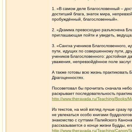
1. «В самом деле Благословенный – дос
достигший блага, знаток мира, непревзой
пробуждённый, благословенный».
2. «Дхамма превосходно разъяснена Бла
приглашающая пойти и увидеть, ведуща
3. «Сангха учеников Благословенного, 
пути, идущих по совершенному пути, дру
учеников Благословенного: достойная д
уважения, непревзойдённое поле заслуг
А также готовы всю жизнь практиковать
Драгоценностях.
Посоветовал бы прочитать сначала небол
раскрывает последовательность практик
http://www.theravada.ru/Teaching/Book
Из текстов, на мой взгляд лучше сразу п
не увлекаться особо книгами буддолого
знакомство с суттами Палийского Канона
рассказывается о конце жизни Будды, е
http://www.theravada.ru/Teaching/Canon/S