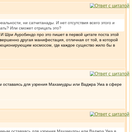
еальности, ни сатчитанады. И нет отсутствия всего этого и
ать? Или сможет отрицать это?
я. И Шри Ауробиндо про это пишет в первой цитате поста этой
овершенно другая манифестация, отличная от той, в которой
юционирующим космосом, где каждое существо жило бы в
ым оставаясь для узрения Махамудры или Ваджра Ума в сфере
 самым оставаясь для узрения Махамудры или Ваджра Ума в