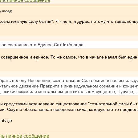
у назад)
ознательную силу бытия". Я - не я, я дурак, потому что тапас кон
ное состояние это Единое СатЧитАнанда.
, совершенное и единое. То же самое, что в начале начал был еди
 убрать пелену Неведения, сознательная Сила бытия в нас использ
нтальное движение Пракрити в индивидуальном сознании и концент
м, психическом или ментальном или витальном существе, Пуруше, 
ми средствами установлено существование "сознательной силы бытия
ии. Смутно обозначенная неведомая сила, которую кто-то предпол
atviṣe