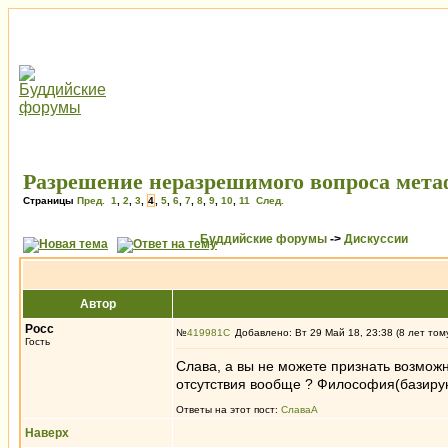
Разрешение неразрешимого вопроса мета
Страницы
Пред.
1
,
2
,
3
,
4
,
5
,
6
,
7
,
8
,
9
,
10
,
11
След.
Буддийские форумы
->
Дискуссии
Автор
Росс
№
419981
Добавлено: Вт 29 Май 18, 23:38 (8 лет том
Гость
Слава, а вы не можете признать возможно
отсутствия вообще ? Философия(базирую
Ответы на этот пост:
СлаваА
Наверх