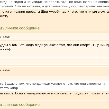
икогда не видел и не увидит, не переживал , не описывал и не опи
писуема. Это не нирвана, а дхармический узор, самсарическая га
не из описания нирваны Шри Ауробиндо и того, что я читал в сутта
окажу.
у назад)
дды о том, что когда люди узнают о том, что они смертны - у ни
то кайф.
у назад)
ю Будды о том, что когда люди узнают о том, что они смертны - 
от это кайф.
ть вызов. Если в материальном мире смерть продолжит править, эт