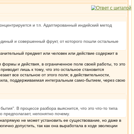
 концентрируется и т.п. Адаптированный индийский метод
 единый и совершенный фрукт, от которого пошли остальные
значительный предмет или человек или действие содержит в
 формы и действия, в ограниченное поле своей работы, то это
приводит лишь к тому, что это остальное становится
зает все остальное от этого поля; в действительности,
 Сила, поддерживаемая интегральным само-бытием, через свою
ытия". В процессе разбора выяснится, что это что-то типа
о предполагает, непонятно почему.
напрямую не может установить ее существование, но даже в
огично допустить, так как она выработала в ходе эволюции