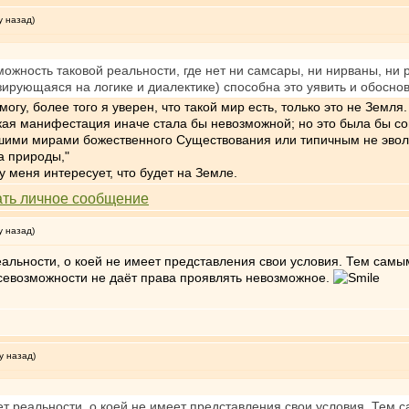
у назад)
ожность таковой реальности, где нет ни самсары, ни нирваны, ни р
ирующаяся на логике и диалектике) способна это уявить и обоснов
огу, более того я уверен, что такой мир есть, только это не Земл
ская манифестация иначе стала бы невозможной; но это была бы с
шими мирами божественного Существования или типичным не эвол
а природы,"
у меня интересует, что будет на Земле.
у назад)
альности, о коей не имеет представления свои условия. Тем сам
севозможности не даёт права проявлять невозможное.
у назад)
т реальности, о коей не имеет представления свои условия. Тем