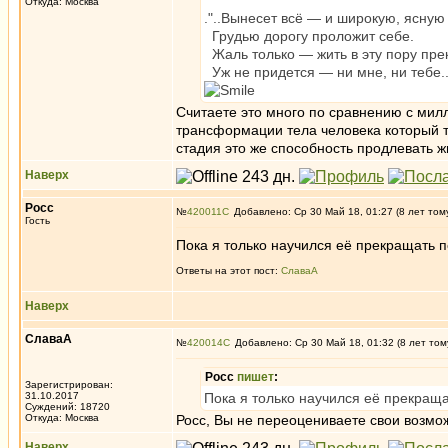
Откуда: Москва
."..Вынесет всё — и широкую, ясную
Грудью дорогу проложит себе.
Жаль только — жить в эту пору пр
Уж не придется — ни мне, ни тебе.. 
Считаете это много по сравнению с милл
трансформации тела человека который та
стадия это же способность продлевать ж
Наверх
Росс
№
420011
Добавлено: Ср 30 Май 18, 01:27 (8 лет том
Гость
Пока я только научился её прекращать 
Ответы на этот пост:
СлаваА
Наверх
СлаваА
№
420014
Добавлено: Ср 30 Май 18, 01:32 (8 лет том
Росс
пишет
:
Зарегистрирован:
31.10.2017
Пока я только научился её прекраща
Суждений: 18720
Откуда: Москва
Росс, Вы не переоцениваете свои возмо
Наверх