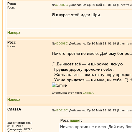
Росс
№
420007
Добавлено: Ср 30 Май 18, 01:13 (8 лет том
Гость
Я в курсе этой идеи Шри.
Наверх
Росс
№
420008
Добавлено: Ср 30 Май 18, 01:19 (8 лет том
Гость
Ничего против не имею. Дай ему бог реш
."..Вынесет всё — и широкую, ясную
Грудью дорогу проложит себе.
Жаль только — жить в эту пору прекра
Уж не придется — ни мне, ни тебе.. "( Н
Ответы на этот пост:
СлаваА
Наверх
СлаваА
№
420010
Добавлено: Ср 30 Май 18, 01:25 (8 лет том
Росс
пишет
:
Зарегистрирован:
31.10.2017
Ничего против не имею. Дай ему бог
Суждений: 18720