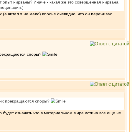
шет опыт нирваны? Иначе - какая же это совершенная нирвана,
ллюцинация.)
х (а читал я не мало) вполне очевидно, что он переживал
х прекращаются споры?
у них прекращаются споры?
о будет означать что в материальном мире истина все еще не