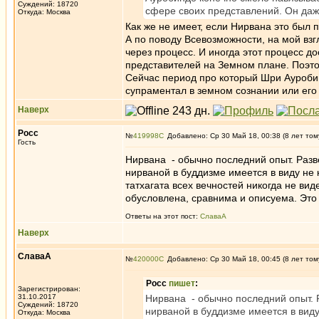
Суждений: 18720
сфере своих представлений. Он даж
Откуда: Москва
Как же не имеет, если Нирвана это был
А по поводу Всевозможности, на мой взг
через процесс. И иногда этот процесс д
представителей на Земном плане. Поэтом
Сейчас период про который Шри Ауробин
супраментал в земном сознании или его 
Наверх
Росс
№
419998
Добавлено: Ср 30 Май 18, 00:38 (8 лет том
Гость
Нирвана - обычно последний опыт. Разв
нирваной в буддизме имеется в виду не 
татхагата всех вечностей никогда не ви
обусловлена, сравнима и описуема. Это
Ответы на этот пост:
СлаваА
Наверх
СлаваА
№
420000
Добавлено: Ср 30 Май 18, 00:45 (8 лет том
Росс
пишет
:
Зарегистрирован:
31.10.2017
Нирвана - обычно последний опыт. 
Суждений: 18720
нирваной в буддизме имеется в виду
Откуда: Москва