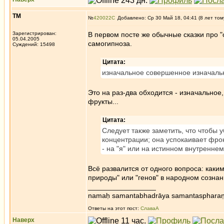
ТМ
№
420022
Добавлено: Ср 30 Май 18, 04:41 (8 лет том
Зарегистрирован:
В первом посте же обычные сказки про "с
05.04.2005
самогипноза.
Суждений: 15498
Цитата:
изначальное совершенное изначаль
Это на раз-два обходится - изначальное
фрукты...
Цитата:
Следует также заметить, что чтобы
концентрации; она успокаивает фро
- на "я" или на истинном внутренне
Всё развалится от одного вопроса: каки
природы" или "генов" в народном сознан
_________________
namaḥ samantabhadrāya samantaspharaṇ
Ответы на этот пост:
СлаваА
Наверх