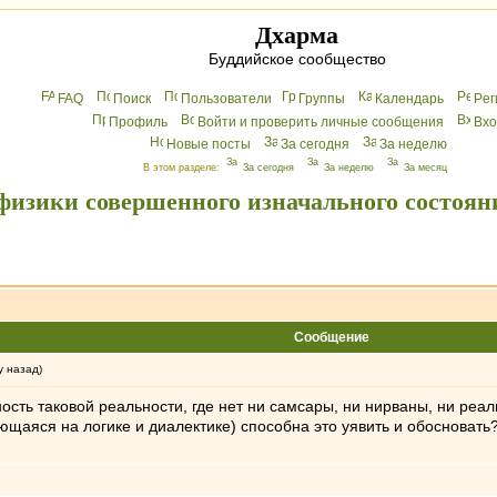
Дхарма
Буддийское сообщество
FAQ
Поиск
Пользователи
Группы
Календарь
Peг
Профиль
Войти и проверить личные сообщения
Вхo
Новые посты
За сегодня
За неделю
В этом разделе:
За сегодня
За неделю
За месяц
физики совершенного изначального состоян
Сообщение
у назад)
сть таковой реальности, где нет ни самсары, ни нирваны, ни реаль
щаяся на логике и диалектике) способна это уявить и обосновать?