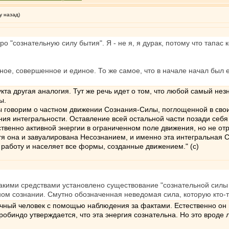
у назад)
о "сознательную силу бытия". Я - не я, я дурак, потому что тапас
ьное, совершенное и единое. То же самое, что в начале начал был
та другая аналогия. Тут же речь идет о том, что любой самый не
ы.
мы говорим о частном движении Сознания-Силы, поглощенной в свои
ния интегральности. Оставление всей остальной части позади себя 
венно активной энергии в ограниченном поле движения, но не отре
отя она и завуалирована Несознанием, и именно эта интегральная
аботу и населяет все формы, созданные движением." (с)
какими средствами установлено существование "сознательной силы б
ном сознании. Смутно обозначенная неведомая сила, которую кто-т
чный человек с помощью наблюдения за фактами. Естественно он 
обиндо утверждается, что эта энергия сознательна. Но это вроде л