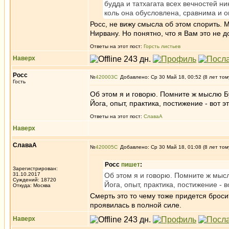
будда и татхагата всех вечностей н
коль она обусловлена, сравнима и о
Росс, не вижу смысла об этом спорить. М
Нирвану. Но понятно, что я Вам это не д
Ответы на этот пост:
Горсть листьев
Наверх
Росс
№
420003
Добавлено: Ср 30 Май 18, 00:52 (8 лет том
Гость
Об этом я и говорю. Помните ж мыслю Бу
Йога, опыт, практика, постижение - вот э
Ответы на этот пост:
СлаваА
Наверх
СлаваА
№
420005
Добавлено: Ср 30 Май 18, 01:08 (8 лет том
Росс
пишет
:
Зарегистрирован:
31.10.2017
Об этом я и говорю. Помните ж мысл
Суждений: 18720
Йога, опыт, практика, постижение - в
Откуда: Москва
Смерть это то чему тоже придется броси
проявилась в полной силе.
Наверх