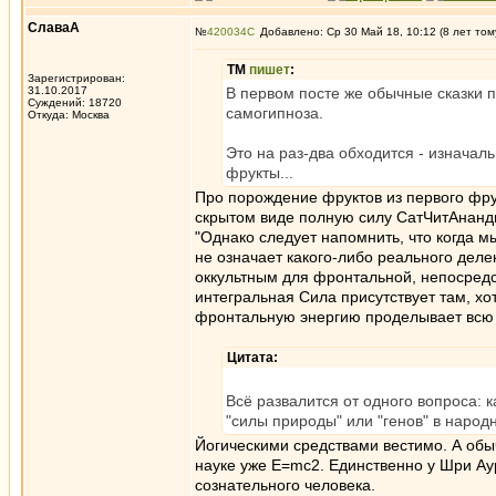
СлаваА
№
420034
Добавлено: Ср 30 Май 18, 10:12 (8 лет том
ТМ
пишет
:
Зарегистрирован:
31.10.2017
В первом посте же обычные сказки пр
Суждений: 18720
самогипноза.
Откуда: Москва
Это на раз-два обходится - изначал
фрукты...
Про порождение фруктов из первого фрук
скрытом виде полную силу СатЧитАнанд
"Однако следует напомнить, что когда 
не означает какого-либо реального деле
оккультным для фронтальной, непосредст
интегральная Сила присутствует там, х
фронтальную энергию проделывает всю р
Цитата:
Всё развалится от одного вопроса: 
"силы природы" или "генов" в народ
Йогическими средствами вестимо. А обы
науке уже E=mc2. Единственно у Шри Аур
сознательного человека.