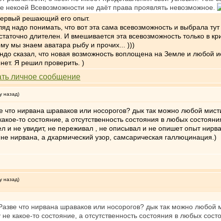
е некоей Всевозможности не даёт права проявлять невозможное.
 первый решающий его опыт.
ляд надо понимать, что вот эта сама всевозможность и выбрала тут
остаточно длителен. И вмешивается эта всевозможность только в кр
у мы знаем аватара рыбу и прочих... )))
до сказал, что новая возможность воплощена на Земле и любой и
нет. Я решил проверить. )
у назад)
е что нирвана шраваков или носорогов? дык так можно любой мист
какое-то состояние, а отсутственность состояния в любых состояни
дел и не увидит, не переживал , не описывал и не опишет опыт нирв
 не нирвана, а дхармический узор, самсарическая галлюцинация.)
у назад)
Разве что нирвана шраваков или носорогов? дык так можно любой 
 не какое-то состояние, а отсутственность состояния в любых сост