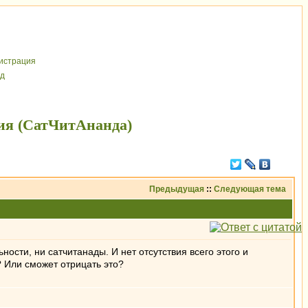
иcтрaция
д
ия (СатЧитАнанда)
Предыдущая
::
Следующая тема
ности, ни сатчитанады. И нет отсутствия всего этого и
 Или сможет отрицать это?