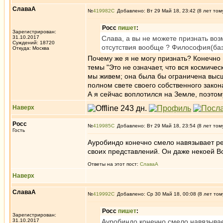
СлаваА
№
419982
Добавлено: Вт 29 Май 18, 23:42 (8 лет том
Росс
пишет
:
Зарегистрирован:
31.10.2017
Слава, а вы не можете признать возм
Суждений: 18720
отсутствия вообще ? Философия(баз
Откуда: Москва
Почему же я не могу признать? Конечно м
темы "Это не означает, что вся космиче
мы живем; она была бы ограничена выс
полном свете своего собственного закон
А я сейчас воплотился на Земле, поэтом
Наверх
Росс
№
419985
Добавлено: Вт 29 Май 18, 23:54 (8 лет том
Гость
Ауробиндо конечно смело навязывает ре
своих представлений. Он даже некоей В
Ответы на этот пост:
СлаваА
Наверх
СлаваА
№
419992
Добавлено: Ср 30 Май 18, 00:08 (8 лет том
Росс
пишет
:
Зарегистрирован:
31.10.2017
Ауробиндо конечно смело навязывае