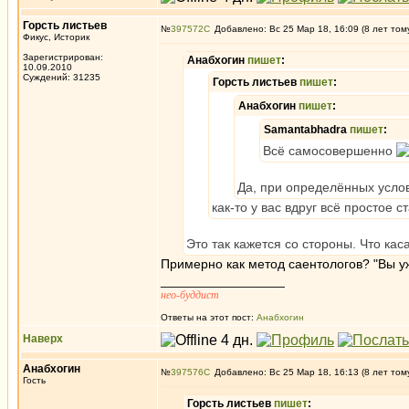
Горсть листьев
№
397572
Добавлено: Вс 25 Мар 18, 16:09 (8 лет том
Фикус, Историк
Зарегистрирован:
Анабхогин
пишет
:
10.09.2010
Суждений: 31235
Горсть листьев
пишет
:
Анабхогин
пишет
:
Samantabhadra
пишет
:
Всё самосовершенно
Да, при определённых усло
как-то у вас вдруг всё простое 
Это так кажется со стороны. Что кас
Примерно как метод саентологов? "Вы уж
_________________
нео-буддист
Ответы на этот пост:
Анабхогин
Наверх
Анабхогин
№
397576
Добавлено: Вс 25 Мар 18, 16:13 (8 лет том
Гость
Горсть листьев
пишет
: