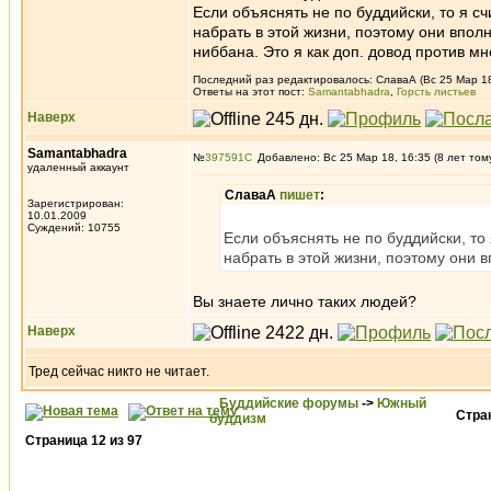
Если объяснять не по буддийски, то я с
набрать в этой жизни, поэтому они впол
ниббана. Это я как доп. довод против м
Последний раз редактировалось: СлаваА (Вс 25 Мар 18,
Ответы на этот пост:
Samantabhadra
,
Горсть листьев
Наверх
Samantabhadra
№
397591
Добавлено: Вс 25 Мар 18, 16:35 (8 лет том
удаленный аккаунт
СлаваА
пишет
:
Зарегистрирован:
10.01.2009
Суждений: 10755
Если объяснять не по буддийски, то
набрать в этой жизни, поэтому они 
Вы знаете лично таких людей?
Наверх
Тред сейчас никто не читает.
Буддийские форумы
->
Южный
Стра
буддизм
Страница
12
из
97