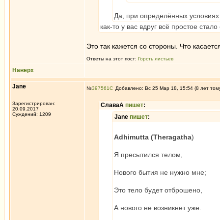
Да, при определённых условиях
как-то у вас вдруг всё простое стал
Это так кажется со стороны. Что касаетс
Ответы на этот пост:
Горсть листьев
Наверх
Jane
№
397561
Добавлено: Вс 25 Мар 18, 15:54 (8 лет том
Зарегистрирован:
СлаваА
пишет
:
20.09.2017
Суждений: 1209
Jane
пишет
:
Adhimutta (Theragatha
)
Я пресытился телом,
Нового бытия не нужно мне;
Это тело будет отброшено,
А нового не возникнет уже.