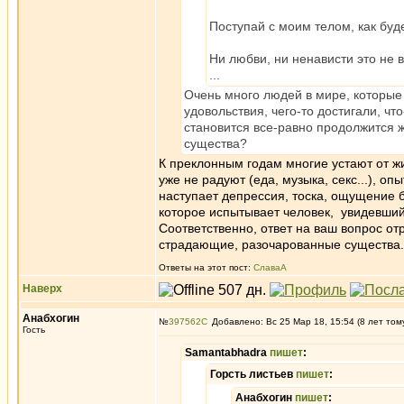
Поступай с моим телом, как буде
Ни любви, ни ненависти это не 
...
Очень много людей в мире, которые
удовольствия, чего-то достигали, ч
становится все-равно продолжится ж
существа?
К преклонным годам многие устают от ж
уже не радуют (еда, музыка, секс...), оп
наступает депрессия, тоска, ощущение б
которое испытывает человек, увидевший 
Соответственно, ответ на ваш вопрос от
страдающие, разочарованные существа.
Ответы на этот пост:
СлаваА
Наверх
Анабхогин
№
397562
Добавлено: Вс 25 Мар 18, 15:54 (8 лет том
Гость
Samantabhadra
пишет
:
Горсть листьев
пишет
:
Анабхогин
пишет
: