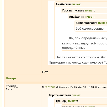
Анабхогин
пишет
:
Горсть листьев
пишет
:
Анабхогин
пишет
:
Samantabhadra
пишет
Всё самосовершен
Да, при определённых у
как-то у вас вдруг всё прос
определённые...
Это так кажется со стороны. Что
Примерно как метод саентологов? "В
Нет.
Наверх
Тренер_
№
397577
Добавлено: Вс 25 Мар 18, 16:13 (8 лет том
Гость
Горсть листьев
пишет
:
Тренер_
пишет
: