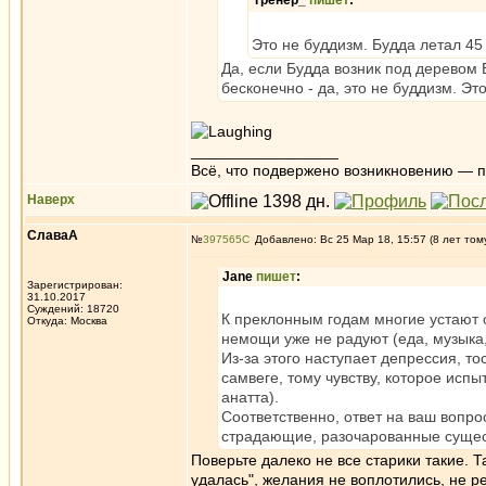
Тренер_
пишет
:
Это не буддизм. Будда летал 45
Да, если Будда возник под деревом Бо
бесконечно - да, это не буддизм. Это
_________________
Всё, что подвержено возникновению — 
Наверх
СлаваА
№
397565
Добавлено: Вс 25 Мар 18, 15:57 (8 лет том
Jane
пишет
:
Зарегистрирован:
31.10.2017
Суждений: 18720
К преклонным годам многие устают о
Откуда: Москва
немощи уже не радуют (еда, музыка, 
Из-за этого наступает депрессия, т
самвеге, тому чувству, которое испы
анатта).
Соответственно, ответ на ваш вопро
страдающие, разочарованные сущес
Поверьте далеко не все старики такие. Та
удалась", желания не воплотились, не р