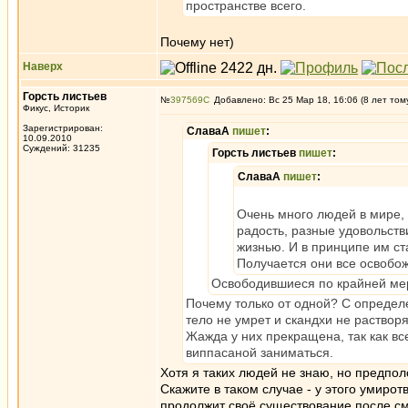
пространстве всего.
Почему нет)
Наверх
Горсть листьев
№
397569
Добавлено: Вс 25 Мар 18, 16:06 (8 лет том
Фикус, Историк
Зарегистрирован:
СлаваА
пишет
:
10.09.2010
Суждений: 31235
Горсть листьев
пишет
:
СлаваА
пишет
:
Очень много людей в мире,
радость, разные удовольств
жизнью. И в принципе им ст
Получается они все освобо
Освободившиеся по крайней мер
Почему только от одной? С определе
тело не умрет и скандхи не растворя
Жажда у них прекращена, так как вс
виппасаной заниматься.
Хотя я таких людей не знаю, но предполо
Скажите в таком случае - у этого умиро
продолжит своё существование после см