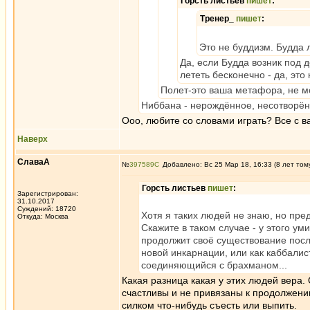
Горсть листьев
пишет
:
Тренер_
пишет
:
Это не буддизм. Будда 
Да, если Будда возник под д
лететь бесконечно - да, это
Полет-это ваша метафора, не м
Ниббана - нерождённое, несотворён
Ооо, любите со словами играть? Все с в
Наверх
СлаваА
№
397589
Добавлено: Вс 25 Мар 18, 16:33 (8 лет том
Горсть листьев
пишет
:
Зарегистрирован:
31.10.2017
Суждений: 18720
Хотя я таких людей не знаю, но пред
Откуда: Москва
Скажите в таком случае - у этого у
продолжит своё существование посл
новой инкарнации, или как каббалис
соединяющийся с брахманом...
Какая разница какая у этих людей вера.
счастливы и не привязаны к продолжению
силком что-нибудь съесть или выпить.