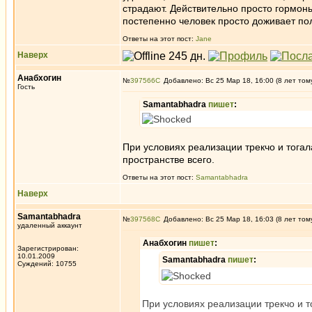
страдают. Действительно просто гормон
постепенно человек просто доживает по
Ответы на этот пост:
Jane
Наверх
Анабхогин
№
397566
Добавлено: Вс 25 Мар 18, 16:00 (8 лет том
Гость
Samantabhadra
пишет
:
При условиях реализации трекчо и тогал
пространстве всего.
Ответы на этот пост:
Samantabhadra
Наверх
Samantabhadra
№
397568
Добавлено: Вс 25 Мар 18, 16:03 (8 лет том
удаленный аккаунт
Анабхогин
пишет
:
Зарегистрирован:
10.01.2009
Samantabhadra
пишет
:
Суждений: 10755
При условиях реализации трекчо и т