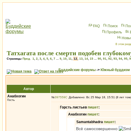
FAQ
Поиск
По
Профиль
Новы
В этом разд
Татхагата после смерти подобен глубоком
Страницы
Пред.
1
,
2
,
3
,
4
,
5
,
6
,
7
...
9
,
10
,
11
,
12
,
13
,
14
,
15
...
90
,
91
,
92
,
93
,
94
,
95
,
9
Буддийские форумы
->
Южный буддизм
Автор
Анабхогин
№
397559
Добавлено: Вс 25 Мар 18, 15:51 (8 лет том
Гость
Горсть листьев
пишет
:
Анабхогин
пишет
:
Samantabhadra
пишет
:
Всё самосовершенно