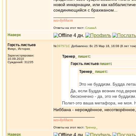
новой инкарнации, или как каббалистиче
соединяющийся с брахманом...
_________________
нео-буддист
Ответы на этот пост:
СлаваА
Наверх
Горсть листьев
№
397571
Добавлено: Вс 25 Мар 18, 16:08 (8 лет том
Фикус, Историк
Зарегистрирован:
Тренер_
пишет
:
10.09.2010
Суждений: 31235
Горсть листьев
пишет
:
Тренер_
пишет
:
Это не буддизм. Будда лета
Да, если Будда возник под дерев
бесконечно - да, это не буддизм
Полет-это ваша метафора, не моя. 
Ниббана - нерождённое, несотворённое,
_________________
нео-буддист
Ответы на этот пост:
Тренер_
Наверх