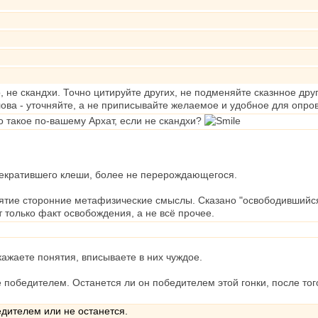
о, не скандхи. Точно цитируйте других, не подменяйте сказнное д
лова - уточняйте, а не приписывайте желаемое и удобное для опро
то такое по-вашему Архат, если не скандхи?
екратившего клеши, более не перерождающегося.
ятие сторонние метафизические смыслы. Сказано "освободившийся"
т только факт освобождения, а не всё прочее.
кажаете понятия, вписываете в них чуждое.
е победителем. Останется ли он победителем этой гонки, после тог
едителем или не останется.