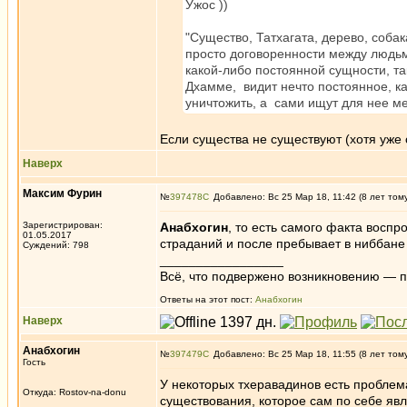
Ужос ))
"Существо, Татхагата, дерево, соба
просто договоренности между людьм
какой-либо постоянной сущности, та
Дхамме, видит нечто постоянное, к
уничтожить, а сами ищут для нее м
Если существа не существуют (хотя уже с
Наверх
Максим Фурин
№
397478
Добавлено: Вс 25 Мар 18, 11:42 (8 лет том
Зарегистрирован:
Анабхогин
, то есть самого факта восп
01.05.2017
страданий и после пребывает в ниббане
Суждений: 798
_________________
Всё, что подвержено возникновению — 
Ответы на этот пост:
Анабхогин
Наверх
Анабхогин
№
397479
Добавлено: Вс 25 Мар 18, 11:55 (8 лет том
Гость
У некоторых тхеравадинов есть проблем
Откуда: Rostov-na-donu
существования, которое сам по себе явл