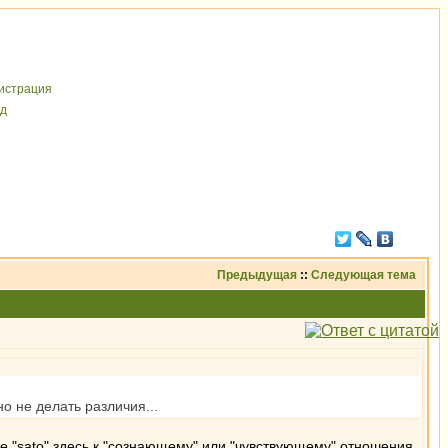
иcтрaция
д
Предыдущая
::
Следующая тема
о не делать различия...
 же "sato" здесь к "сознающему" или "чувствующему" отношения