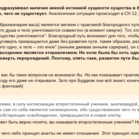
подразумевал наличие некоей истинной сущности существа в 
, чего не существует.
Аналогичная ситуация происходит в СН 12.
рахмачария-васа) является житием с практикой благородного пути. 
что душа и тело уничтожаются совместно (в момент смерти). Тот, кт
ущество уничтожается". Благородный путь возникает для того, чтоб
уговерть прекращается даже без развития пути, таким образом, ра
это одно, а тело – это иное" (анньям дживам анньям сарирам), он с
воззрение является этернализмом. Но если была бы хоть одна
говерть перерождений. Поэтому, опять-таки, развитие пути 
 вас бы таких вопросов не возникало бы. Но как показывает практик
оду его даже не открывали. Зато про Буддизм они всё знают, коне
х фантазий)
лема: в силу интоксикации второстепенный учением, анатмавадой,
е сам по себе является оксюмороном, ибо существование чего-то в
особствующее освобождению, превращается в новую клетку.
ожет быть верно понята, вы называете второстепенным учением? Ну
его либо принцип анатты не имеет отношения. Этот принцип показы