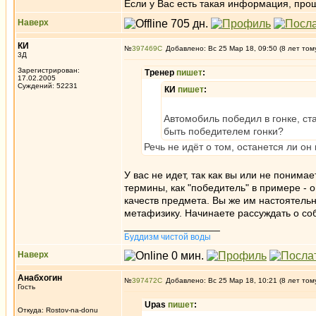
Если у Вас есть такая информация, про
Наверх
КИ
№
397469
Добавлено: Вс 25 Мар 18, 09:50 (8 лет том
3Д
Зарегистрирован:
Тренер
пишет
:
17.02.2005
Суждений: 52231
КИ
пишет
:
Автомобиль победил в гонке, ст
быть победителем гонки?
Речь не идёт о том, останется ли он
У вас не идет, так как вы или не понима
термины, как "победитель" в примере -
качеств предмета. Вы же им настоятельн
метафизику. Начинаете рассуждать о со
_________________
Буддизм чистой воды
Наверх
Анабхогин
№
397472
Добавлено: Вс 25 Мар 18, 10:21 (8 лет том
Гость
Upas
пишет
:
Откуда: Rostov-na-donu