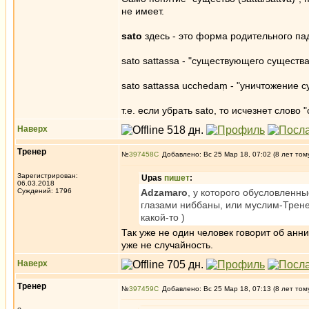
не имеет.
sato
здесь - это форма родительного па
sato sattassa - "существующего существ
sato sattassa ucchedaṃ - "уничтожение су
т.е. если убрать sato, то исчезнет слово 
Наверх
Тренер
№
397458
Добавлено: Вс 25 Мар 18, 07:02 (8 лет том
Зарегистрирован:
Upas
пишет
:
06.03.2018
Суждений: 1796
Adzamaro
, у которого обусловленн
глазами ниббаны, или муслим-Трене
какой-то )
Так уже не один человек говорит об анни
уже не случайность.
Наверх
Тренер
№
397459
Добавлено: Вс 25 Мар 18, 07:13 (8 лет том