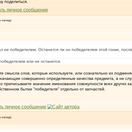
шу поделиться.
у назад)
ал ее победителем. Останется ли он победителем этой гонки, после
 победителем или не останется.
ете смысла слов, которые используете, или сознательно их подменяет
 оначающие совершенно определенные качества предмета, а не сл
о приписываете значение именования совокупности всех других ка
бственном бытии "победителя" отдельно от запчастей.
у назад)