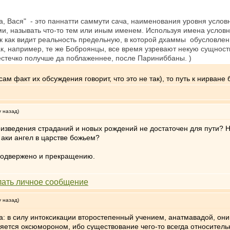
ка, Вася" - это паннатти саммути сача, наименования уровня услов
и, называть что-то тем или иным именем. Используя имена условн
к как видит реальность предельную, в которой дхаммы обусловленн
ак, например, те же Боброянцы, все время узревают некую сущност
естечко получше да поблаженнее, после Париниббаны. )
ам факт их обсуждения говорит, что это не так), то путь к нирване
у назад)
роизведения страданий и новых рождений не достаточен для пути? 
 аки ангел в царстве божьем?
подвержено и прекращению.
у назад)
а: в силу интоксикации второстепенный учением, анатмавадой, они
яется оксюмороном, ибо существование чего-то всегда относительн