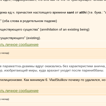
дежа ед.ч. причастия настоящего времени
sant
от
atthi
(т.е. букв.:
а" (оба слова в родительном падеже)
ществующего существа" (annihilation of an existing being)
"существующего" (existing).
у назад)
ые параматтха-дхаммы вдруг окакзались без характеристики аничча,
р, изобретающий миры, куда арахант уходит после париниббаны. Ди
гилиционизме. Как минимум 6. VladStulikov почему-то удалился, но 
у назад)