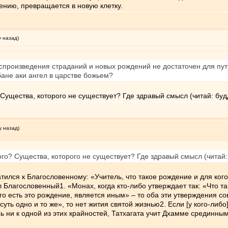
нию, превращается в новую клетку.
у назад)
воспроизведения страданий и новых рождений не достаточен для пу
ане аки ангел в царстве божьем?
Существа, которого не существует? Где здравый смысл (читай: буд
у назад)
го? Существа, которого не существует? Где здравый смысл (читай:
атился к Благословенному: «Учитель, что такое рождение и для ког
 Благословенный1. «Монах, когда кто-либо утверждает так: «Что та
го есть это рождение, является иным» – то оба эти утверждения со
суть одно и то же», то нет жития святой жизнью2. Если [у кого-либо
ь ни к одной из этих крайностей, Татхагата учит Дхамме срединны