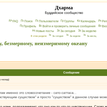
Дхарма
Буддийское сообщество
FAQ
Поиск
Пользователи
Группы
Календарь
Peг
Профиль
Войти и проверить личные сообщения
Вхo
Новые посты
За сегодня
За неделю
В этом разделе:
За сегодня
За неделю
За месяц
у, безмерному, неизмеримому океану
Сообщение
у назад)
там именно это словосочетание - сато-саттаса...
увствующим существом" и просто "существом" в данном случае можн
 по идее, подразумевает, что оно как-то что-то чувствующее. Слово