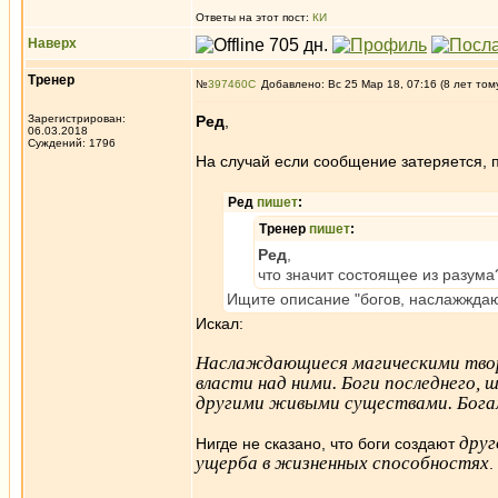
Ответы на этот пост:
КИ
Наверх
Тренер
№
397460
Добавлено: Вс 25 Мар 18, 07:16 (8 лет том
Зарегистрирован:
Ред
,
06.03.2018
Суждений: 1796
На случай если сообщение затеряется, 
Ред
пишет
:
Тренер
пишет
:
Ред
,
что значит состоящее из разума
Ищите описание "богов, наслажжда
Искал:
Наслаждающиеся магическими твор
власти над ними. Боги последнего,
другими живыми существами. Богам
друг
Нигде не сказано, что боги создают
ущерба в жизненных способностях
.