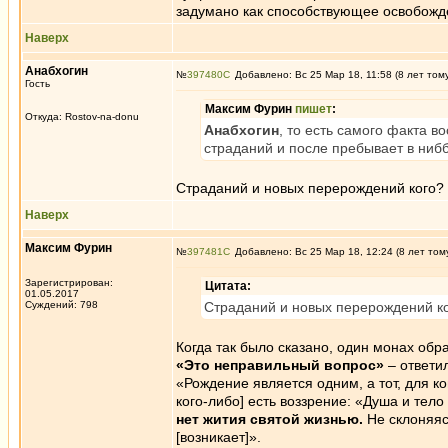
задумано как способствующее освобожде
Наверх
Анабхогин
№
397480
Добавлено: Вс 25 Мар 18, 11:58 (8 лет том
Гость
Максим Фурин
пишет
:
Откуда: Rostov-na-donu
Анабхогин
, то есть самого факта 
страданий и после пребывает в нибб
Страданий и новых перерождений кого? 
Наверх
Максим Фурин
№
397481
Добавлено: Вс 25 Мар 18, 12:24 (8 лет том
Зарегистрирован:
Цитата:
01.05.2017
Суждений: 798
Страданий и новых перерождений ко
Когда так было сказано, один монах обр
«Это неправильный вопрос»
– ответил
«Рождение является одним, а тот, для ко
кого-либо] есть воззрение: «Душа и тело 
нет жития святой жизнью.
Не склоняяс
[возникает]».