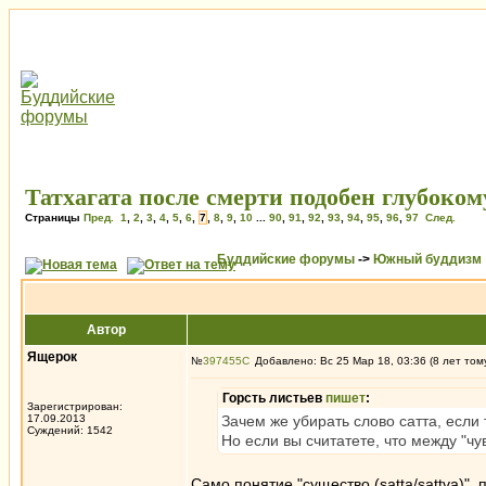
Татхагата после смерти подобен глубоком
Страницы
Пред.
1
,
2
,
3
,
4
,
5
,
6
,
7
,
8
,
9
,
10
...
90
,
91
,
92
,
93
,
94
,
95
,
96
,
97
След.
Буддийские форумы
->
Южный буддизм
Автор
Ящерок
№
397455
Добавлено: Вс 25 Мар 18, 03:36 (8 лет том
Горсть листьев
пишет
:
Зарегистрирован:
17.09.2013
Зачем же убирать слово сатта, если 
Суждений: 1542
Но если вы считатете, что между "ч
Само понятие "существо (satta/sattva)",