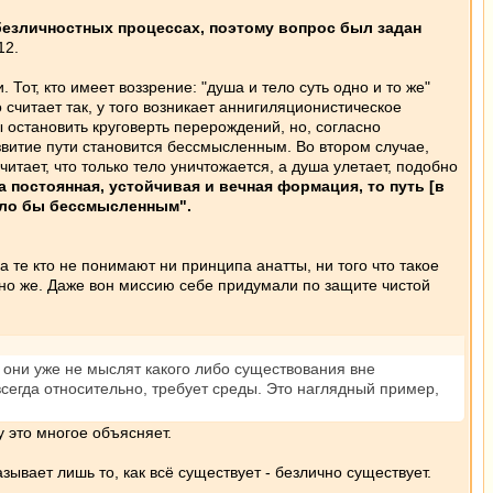
безличностных процессах, поэтому вопрос был задан
12.
Тот, кто имеет воззрение: "душа и тело суть одно и то же"
о считает так, у того возникает аннигиляционистическое
ы остановить круговерть перерождений, но, согласно
звитие пути становится бессмысленным. Во втором случае,
читает, что только тело уничтожается, а душа улетает, подобно
 постоянная, устойчивая и вечная формация, то путь [в
было бы бессмысленным".
а те кто не понимают ни принципа анатты, ни того что такое
чно же. Даже вон миссию себе придумали по защите чистой
 они уже не мыслят какого либо существования вне
сегда относительно, требует среды. Это наглядный пример,
 это многое объясняет.
вает лишь то, как всё существует - безлично существует.