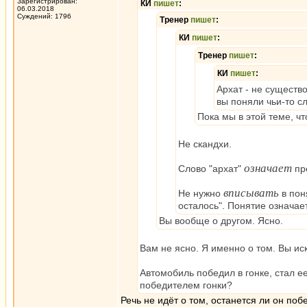
Зарегистрирован:
КИ
пишет
:
06.03.2018
Суждений: 1796
Тренер
пишет
:
КИ
пишет
:
Тренер
пишет
:
КИ
пишет
:
Архат - не существ
вы поняли чьи-то с
Пока мы в этой теме, ч
Не скандхи.
означает
Слово "архат"
пр
вписывать
Не нужно
в пон
осталось". Понятие означае
Вы вообще о другом. Ясно.
Вам не ясно. Я именно о том. Вы ис
Автомобиль победил в гонке, стал е
победителем гонки?
Речь не идёт о том, останется ли он поб