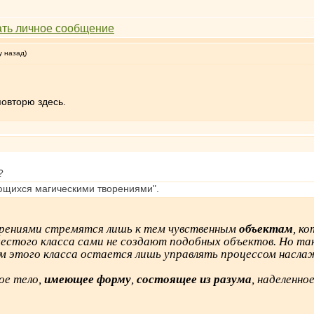
у назад)
повторю здесь.
?
ющихся магическими творениями".
ениями стремятся лишь к тем чувственным
объектам
, к
 шестого класса сами не создают подобных объектов. Но т
 этого класса остается лишь управлять процессом насла
ое тело,
имеющее форму
,
состоящее из разума
, наделенн