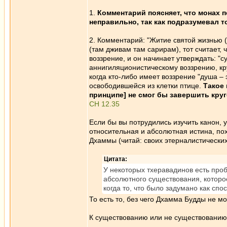
1.
Комментарий поясняет, что монах 
неправильно, так как подразумевал то
2. Комментарий: "Житие святой жизнью (б
(там дживам там сарирам), тот считает, 
воззрение, и он начинает утверждать: "с
аннигиляционистическому воззрению, кр
когда кто-либо имеет воззрение "душа – 
освободившейся из клетки птице.
Такое 
принципе] не смог бы завершить кру
СН 12.35
Если бы вы потрудились изучить канон, у
относительная и абсолютная истина, пох
Дхаммы (читай: своих этерналистически
Цитата:
У некоторых тхеравадинов есть проб
абсолютного существования, которо
когда то, что было задумано как сп
То есть то, без чего Дхамма Будды не м
К существованию или не существованию ч
_________________